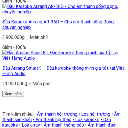
Giảm -100%
từ
3.900.000₫
đến
Miễn
Đầu Karaoke Arirang AR-36D – Cho âm thanh sống động,
phí!
chuyên nghiệp
Khoảng
3.900.000
₫
–
Miễn phí!
giá:
Giảm -100%
từ
3.900.000₫
đến
Miễn
Đầu Arirang SmartK – Đầu karaoke thông minh giá tốt tại Việt
phí!
Hưng Audio
Khoảng
11.900.000
₫
–
Miễn phí!
giá:
từ
Xem thêm
11.900.000₫
đến
Miễn
Tìm kiếm nhiều:
• Âm thanh hội trường
• Loa hội trường
• Âm
phí!
thanh sân khấu
• Âm thanh hội thảo
• Loa karaoke
• Dàn
karaoke
• Loa array
• Âm thanh thông báo
• Âm thanh đám