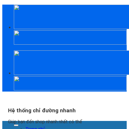
Skip
to
content
Hệ thống chỉ đường nhanh
Giúp bạn đến shop nhanh nhất có thể