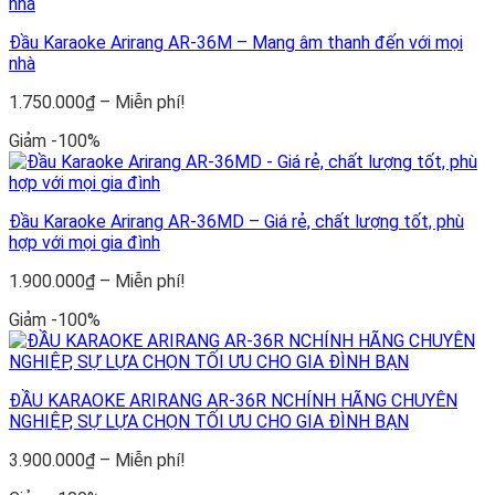
đến
Miễn
Đầu Karaoke Arirang AR-36M – Mang âm thanh đến với mọi
phí!
nhà
Khoảng
1.750.000
₫
–
Miễn phí!
giá:
Giảm -100%
từ
1.750.000₫
đến
Miễn
Đầu Karaoke Arirang AR-36MD – Giá rẻ, chất lượng tốt, phù
phí!
hợp với mọi gia đình
Khoảng
1.900.000
₫
–
Miễn phí!
giá:
Giảm -100%
từ
1.900.000₫
đến
Miễn
ĐẦU KARAOKE ARIRANG AR-36R NCHÍNH HÃNG CHUYÊN
phí!
NGHIỆP, SỰ LỰA CHỌN TỐI ƯU CHO GIA ĐÌNH BẠN
Khoảng
3.900.000
₫
–
Miễn phí!
giá: