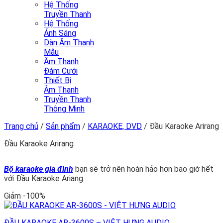
Hệ Thống
Truyền Thanh
Hệ Thống
Ánh Sáng
Dàn Âm Thanh
Mẫu
Âm Thanh
Đám Cưới
Thiết Bị
Âm Thanh
Truyền Thanh
Thông Minh
Trang chủ
/
Sản phẩm
/
KARAOKE, DVD
/
Đầu Karaoke Arirang
Đầu Karaoke Arirang
Bộ karaoke gia đình
bạn sẽ trở nên hoàn hảo hơn bao giờ hết
với Đầu Karaoke Ariang.
Giảm -100%
ĐẦU KARAOKE AR-3600S – VIỆT HƯNG AUDIO