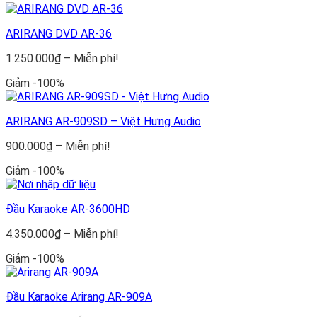
6.200.000₫
đến
ARIRANG DVD AR-36
Miễn
phí!
Khoảng
1.250.000
₫
–
Miễn phí!
giá:
Giảm -100%
từ
1.250.000₫
đến
ARIRANG AR-909SD – Việt Hưng Audio
Miễn
phí!
Khoảng
900.000
₫
–
Miễn phí!
giá:
Giảm -100%
từ
900.000₫
đến
Đầu Karaoke AR-3600HD
Miễn
phí!
Khoảng
4.350.000
₫
–
Miễn phí!
giá:
Giảm -100%
từ
4.350.000₫
đến
Đầu Karaoke Arirang AR-909A
Miễn
phí!