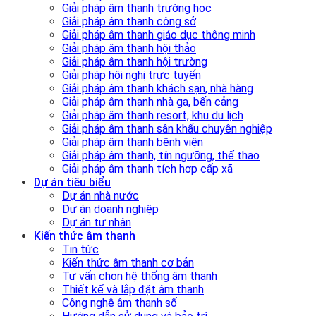
Giải pháp âm thanh trường học
Giải pháp âm thanh công sở
Giải pháp âm thanh giáo dục thông minh
Giải pháp âm thanh hội thảo
Giải pháp âm thanh hội trường
Giải pháp hội nghị trực tuyến
Giải pháp âm thanh khách sạn, nhà hàng
Giải pháp âm thanh nhà ga, bến cảng
Giải pháp âm thanh resort, khu du lịch
Giải pháp âm thanh sân khấu chuyên nghiệp
Giải pháp âm thanh bệnh viện
Giải pháp âm thanh, tín ngưỡng, thể thao
Giải pháp âm thanh tích hợp cấp xã
Dự án tiêu biểu
Dự án nhà nước
Dự án doanh nghiệp
Dự án tư nhân
Kiến thức âm thanh
Tin tức
Kiến thức âm thanh cơ bản
Tư vấn chọn hệ thống âm thanh
Thiết kế và lắp đặt âm thanh
Công nghệ âm thanh số