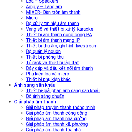
Loa – Speakers
Amply – Tăng âm
MIXER- Bàn trộn âm thanh
Micro
Bộ xử lý tín hiệu âm thanh
Vang số và thiết bị xử lý Karaoke
Thiết bị âm thanh công cộng PA
Thiết bị âm thanh mạng IP
Thiết bị thu âm, ghi hình livestream
Bộ quản lý nguồn
Thiết bị phòng thu
Tủ rack và thiết bị lắp đặt
Dây cáp và đầu kết nối âm thanh
Phụ kiện loa và micro
Thiết bị phụ kiện khác
Ánh sáng sân khấu
Thiết bị-giải pháp ánh sáng sân khấu
Bộ ánh sáng chuẩn
Giải pháp âm thanh
Giải pháp truyền thanh thông minh
Giải pháp âm thanh công cộng
Giải pháp âm thanh nhà xưởng
Giải pháp âm thanh xã, phường
Giải pháp âm thanh tòa nhà