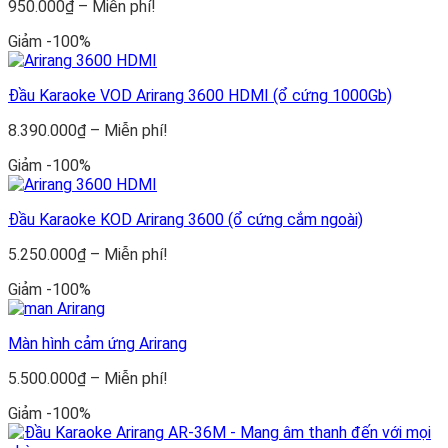
Khoảng
950.000
₫
–
Miễn phí!
giá:
Giảm -100%
từ
950.000₫
đến
Đầu Karaoke VOD Arirang 3600 HDMI (ổ cứng 1000Gb)
Miễn
phí!
Khoảng
8.390.000
₫
–
Miễn phí!
giá:
Giảm -100%
từ
8.390.000₫
đến
Đầu Karaoke KOD Arirang 3600 (ổ cứng cắm ngoài)
Miễn
phí!
Khoảng
5.250.000
₫
–
Miễn phí!
giá:
Giảm -100%
từ
5.250.000₫
đến
Màn hình cảm ứng Arirang
Miễn
phí!
Khoảng
5.500.000
₫
–
Miễn phí!
giá:
Giảm -100%
từ
5.500.000₫