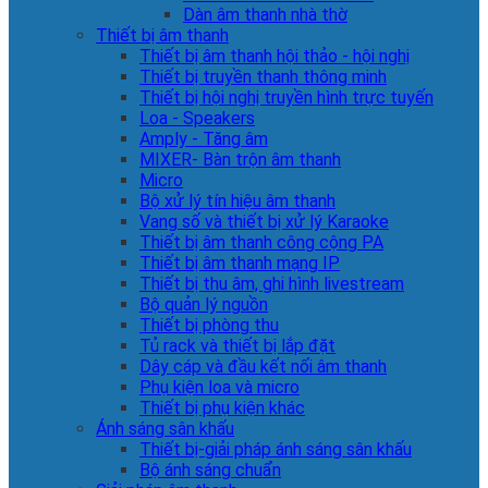
Dàn âm thanh nhà thờ
Thiết bị âm thanh
Thiết bị âm thanh hội thảo - hội nghị
Thiết bị truyền thanh thông minh
Thiết bị hội nghị truyền hình trực tuyến
Loa - Speakers
Amply - Tăng âm
MIXER- Bàn trộn âm thanh
Micro
Bộ xử lý tín hiệu âm thanh
Vang số và thiết bị xử lý Karaoke
Thiết bị âm thanh công cộng PA
Thiết bị âm thanh mạng IP
Thiết bị thu âm, ghi hình livestream
Bộ quản lý nguồn
Thiết bị phòng thu
Tủ rack và thiết bị lắp đặt
Dây cáp và đầu kết nối âm thanh
Phụ kiện loa và micro
Thiết bị phụ kiện khác
Ánh sáng sân khấu
Thiết bị-giải pháp ánh sáng sân khấu
Bộ ánh sáng chuẩn