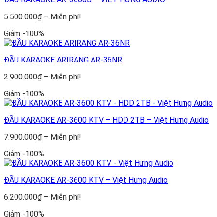
Khoảng
5.500.000
₫
–
Miễn phí!
giá:
Giảm -100%
từ
5.500.000₫
đến
ĐẦU KARAOKE ARIRANG AR-36NR
Miễn
phí!
Khoảng
2.900.000
₫
–
Miễn phí!
giá:
Giảm -100%
từ
2.900.000₫
đến
ĐẦU KARAOKE AR-3600 KTV – HDD 2TB – Việt Hưng Audio
Miễn
phí!
Khoảng
7.900.000
₫
–
Miễn phí!
giá:
Giảm -100%
từ
7.900.000₫
đến
ĐẦU KARAOKE AR-3600 KTV – Việt Hưng Audio
Miễn
phí!
Khoảng
6.200.000
₫
–
Miễn phí!
giá:
Giảm -100%
từ