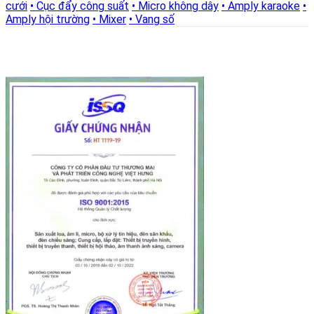
cưới
• Cục đẩy công suất
• Micro không dây
• Amply karaoke
•
Amply hội trường
• Mixer
• Vang số