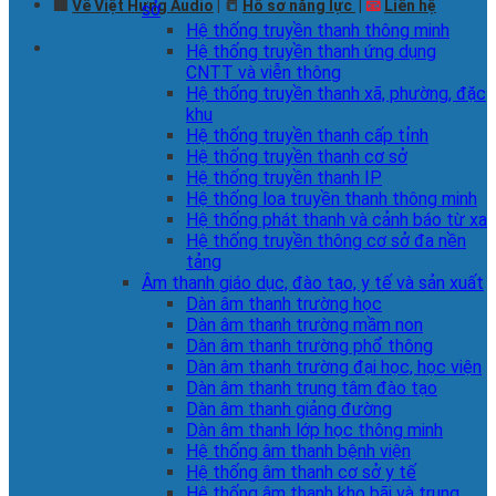
🏢
Về Việt Hưng Audio
| 📒
Hồ sơ năng lực
|
📧
Liên hệ
sở
Hệ thống truyền thanh thông minh
Hệ thống truyền thanh ứng dụng
CNTT và viễn thông
Hệ thống truyền thanh xã, phường, đặc
khu
Hệ thống truyền thanh cấp tỉnh
Hệ thống truyền thanh cơ sở
Hệ thống truyền thanh IP
Hệ thống loa truyền thanh thông minh
Hệ thống phát thanh và cảnh báo từ xa
Hệ thống truyền thông cơ sở đa nền
tảng
Âm thanh giáo dục, đào tạo, y tế và sản xuất
Dàn âm thanh trường học
Dàn âm thanh trường mầm non
Dàn âm thanh trường phổ thông
Dàn âm thanh trường đại học, học viện
Dàn âm thanh trung tâm đào tạo
Dàn âm thanh giảng đường
Dàn âm thanh lớp học thông minh
Hệ thống âm thanh bệnh viện
Hệ thống âm thanh cơ sở y tế
Hệ thống âm thanh kho bãi và trung