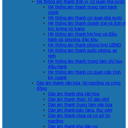
Hệ thống âm thanh đơn vị, cơ quan nhà nước
Hệ thống âm thanh trung tâm hành
chính
Hệ thống âm thanh cơ quan nhà nước
Hệ thống âm thanh doanh trại và đơn vị
lực lượng vũ trang
Hệ thống âm thanh hội họp và điều
hành xã, phường, đặc khu
Hệ thống âm thanh phòng họp UBND
Hệ thống âm thanh quốc phòng, an
ninh
Hệ thống âm thanh trung tâm chỉ huy,
điều hành
Hệ thống âm thanh cơ quan cấp tỉnh,
bộ, ngành
Dàn âm thanh văn hóa, tín ngưỡng và cộng
đồng
Dàn âm thanh nhà văn hóa
Dàn âm thanh thôn, tổ dân phố
Dàn âm thanh trung tâm văn hóa
Dàn âm thanh bảo tàng, thư viện
Dàn âm thanh chùa và cơ sở tín
ngưỡng
Dàn âm thanh khu dân cư