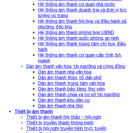
Hệ thống âm thanh cơ quan nhà nước
Hệ thống âm thanh doanh trại và đơn vị lực
lượng vũ trang
Hệ thống âm thanh hội họp và điều hành xã,
phường, đặc khu
Hệ thống âm thanh phòng họp UBND
Hệ thống âm thanh quốc phòng, an ninh
Hệ thống âm thanh trung tâm chỉ huy, điều
hành
Hệ thống âm thanh cơ quan cấp tỉnh, bộ,
ngành
Dàn âm thanh văn hóa, tín ngưỡng và cộng đồng
Dàn âm thanh nhà văn hóa
Dàn âm thanh thôn, tổ dân phố
Dàn âm thanh trung tâm văn hóa
Dàn âm thanh bảo tàng, thư viện
Dàn âm thanh chùa và cơ sở tín ngưỡng
Dàn âm thanh khu dân cư
Dàn âm thanh nhà thờ
Thiết bị âm thanh
Thiết bị âm thanh hội thảo – hội nghị
Thiết bị truyền thanh thông minh
Thiết bị hội nghị truyền hình trực tuyến