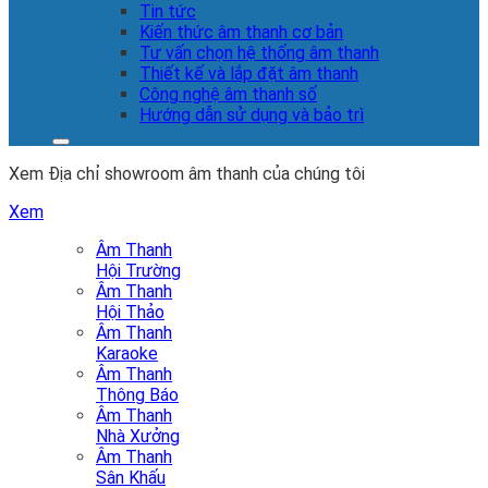
Tin tức
Kiến thức âm thanh cơ bản
Tư vấn chọn hệ thống âm thanh
Thiết kế và lắp đặt âm thanh
Công nghệ âm thanh số
Hướng dẫn sử dụng và bảo trì
Xem Địa chỉ showroom âm thanh của chúng tôi
Xem
Âm Thanh
Hội Trường
Âm Thanh
Hội Thảo
Âm Thanh
Karaoke
Âm Thanh
Thông Báo
Âm Thanh
Nhà Xưởng
Âm Thanh
Sân Khấu