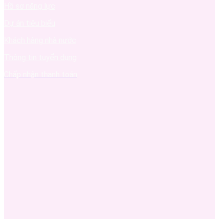
Hồ sơ năng lực
Dự án tiêu biểu
Khách hàng nhà nước
Thông tin tuyển dụng
Chấp nhận thanh toán