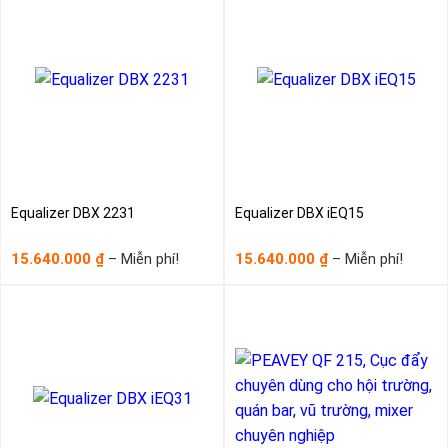
Miễn
Miễn
phí!
phí!
Equalizer DBX 2231
Equalizer DBX iEQ15
Khoảng
Khoản
15.640.000
–
Miễn phí!
15.640.000
–
Miễn phí!
₫
₫
giá:
giá:
từ
từ
15.640.000₫
15.640
đến
đến
Miễn
Miễn
phí!
phí!