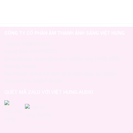
CÔNG TY CỔ PHẦN ÂM THANH ÁNH SÁNG VIỆT HƯNG
Hotline: 0988 970 666
Mã số thuế: 0104138073
Số quyết định thành lập doanh nghiệp ngày 27/08/2009
Nơi cấp: Hà Nội
Văn Phòng Hà Nội: Số 486/10/8, Xuân Đỉnh, Tp. Hà Nội
Hotline/Zalo: 0988 970 666
QUÉT MÃ ZALO VỚI VIỆT HƯNG AUDIO