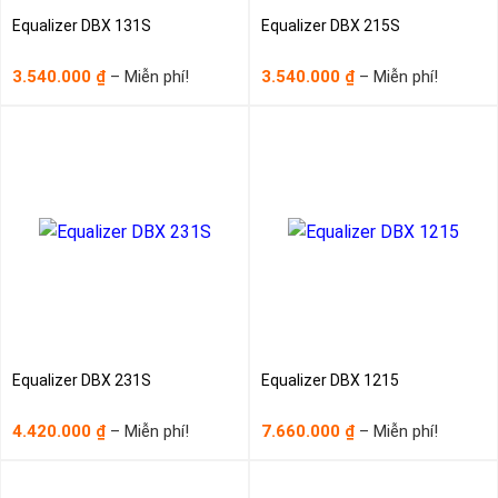
Equalizer DBX 131S
Equalizer DBX 215S
Khoảng
Khoảng
3.540.000
–
Miễn phí!
3.540.000
–
Miễn phí!
₫
₫
giá:
giá:
từ
từ
3.540.000₫
3.540.0
đến
đến
Miễn
Miễn
phí!
phí!
Equalizer DBX 231S
Equalizer DBX 1215
Khoảng
Khoảng
4.420.000
–
Miễn phí!
7.660.000
–
Miễn phí!
₫
₫
giá:
giá:
từ
từ
4.420.000₫
7.660.0
đến
đến