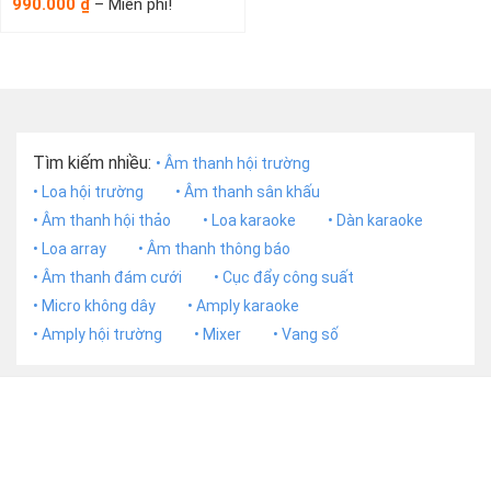
Khoảng
990.000
–
Miễn phí!
₫
giá:
từ
990.000₫
đến
Miễn
phí!
Tìm kiếm nhiều:
• Âm thanh hội trường
• Loa hội trường
• Âm thanh sân khấu
• Âm thanh hội thảo
• Loa karaoke
• Dàn karaoke
• Loa array
• Âm thanh thông báo
• Âm thanh đám cưới
• Cục đẩy công suất
• Micro không dây
• Amply karaoke
• Amply hội trường
• Mixer
• Vang số