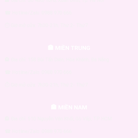
🏤 Địa chỉ: Số 486/10/8, Xuân Đỉnh, Tp. Hà Nội
☎ Hotline/Zalo: 0988 970 666
⏱ Giờ mở cửa: 7h30-21h, Thứ 2- Thứ7
🏣 MIỀN TRUNG
🏤 Địa chỉ: 158 Bùi Tấn Diên, Hòa Khánh, Đà Nẵng
☎ Hotline/Zalo: 0988 970 666
⏱ Giờ mở cửa: 7h30-21h, Thứ 2- Thứ7
🏣 MIỀN NAM
🏤 Địa chỉ: 510 Nguyễn Văn Khối, Gò Vấp, TP HCM
☎ Hotline/Zalo: 0988 970 666