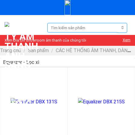
Skip
to
content
Tìm
kiếm:
Xem
Xem Địa chỉ showroom âm thanh của chúng tôi
Trang chủ
/
Sản phẩm
/
CÁC HỆ THỐNG ÂM THANH, DÀN
ÂM THANH MẪU
/
Eqyalizer - Lọc xì
Eqyalizer - Lọc xì