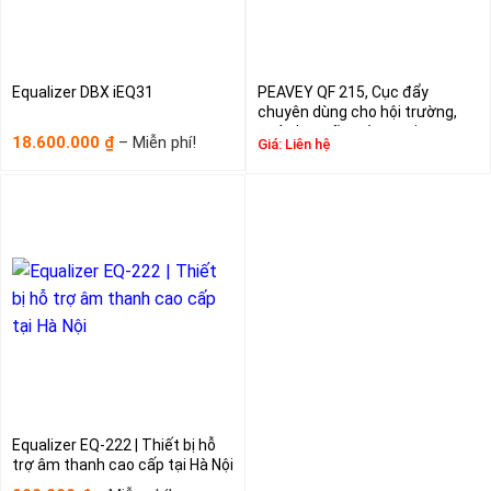
Equalizer DBX iEQ31
PEAVEY QF 215, Cục đẩy
chuyên dùng cho hội trường,
quán bar, vũ trường, mixer
Khoảng
18.600.000
–
Miễn phí!
₫
Giá:
Liên hệ
chuyên nghiệp
giá:
từ
18.600.000₫
đến
Miễn
phí!
Equalizer EQ-222 | Thiết bị hỗ
trợ âm thanh cao cấp tại Hà Nội