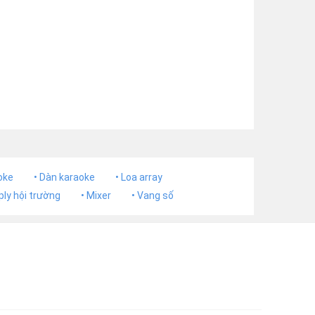
oke
• Dàn karaoke
• Loa array
ply hội trường
• Mixer
• Vang số