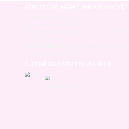
CÔNG TY CỔ PHẦN ÂM THANH ÁNH SÁNG VIỆT
Hotline: 0988 970 666
Mã số thuế: 0104138073
Số quyết định thành lập doanh nghiệp ngày 27/08/
Nơi cấp: Hà Nội
Văn Phòng Hà Nội: Số 486/10/8, Xuân Đỉnh, Tp. Hà 
Hotline/Zalo: 0988 970 666
QUÉT MÃ ZALO VỚI VIỆT HƯNG AUDIO