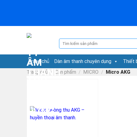
Skip
to
content
Tìm
kiếm:
Trang chủ
Dàn âm thanh chuyên dụng
Thiết 
Trang chủ
/
Sản phẩm
/
MICRO
/
Micro AKG