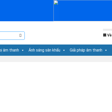
🏢
Về
bị âm thanh
Ánh sáng sân khấu
Giải pháp âm thanh