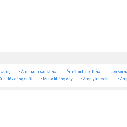
trường
• Âm thanh sân khấu
• Âm thanh hội thảo
• Loa kara
 Cục đẩy công suất
• Micro không dây
• Amply karaoke
• Am