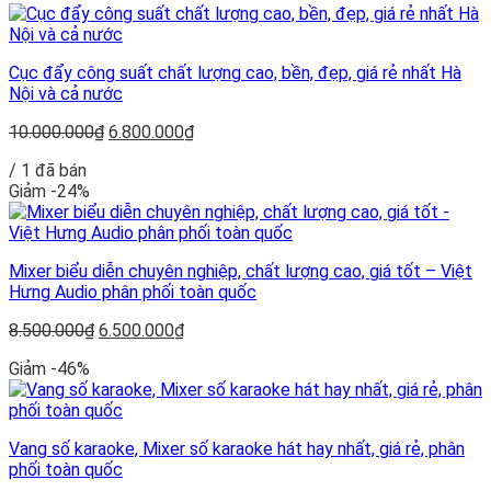
14.000.000₫
đến
Miễn
Cục đẩy công suất chất lượng cao, bền, đẹp, giá rẻ nhất Hà
phí!
Nội và cả nước
Giá
Giá
10.000.000
₫
6.800.000
₫
gốc
hiện
/ 1 đã bán
là:
tại
Giảm -24%
10.000.000₫.
là:
6.800.000₫.
Mixer biểu diễn chuyên nghiệp, chất lượng cao, giá tốt – Việt
Hưng Audio phân phối toàn quốc
Giá
Giá
8.500.000
₫
6.500.000
₫
gốc
hiện
Giảm -46%
là:
tại
8.500.000₫.
là:
6.500.000₫.
Vang số karaoke, Mixer số karaoke hát hay nhất, giá rẻ, phân
phối toàn quốc