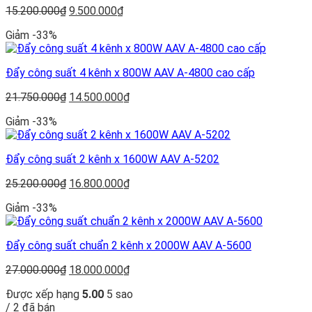
Giá
Giá
15.200.000
₫
9.500.000
₫
gốc
hiện
Giảm -33%
là:
tại
15.200.000₫.
là:
9.500.000₫.
Đẩy công suất 4 kênh x 800W AAV A-4800 cao cấp
Giá
Giá
21.750.000
₫
14.500.000
₫
gốc
hiện
Giảm -33%
là:
tại
21.750.000₫.
là:
14.500.000₫.
Đẩy công suất 2 kênh x 1600W AAV A-5202
Giá
Giá
25.200.000
₫
16.800.000
₫
gốc
hiện
Giảm -33%
là:
tại
25.200.000₫.
là:
16.800.000₫.
Đẩy công suất chuẩn 2 kênh x 2000W AAV A-5600
Giá
Giá
27.000.000
₫
18.000.000
₫
gốc
hiện
Được xếp hạng
5.00
5 sao
là:
tại
/ 2 đã bán
27.000.000₫.
là: