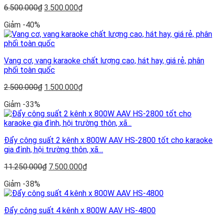
Giá
Giá
6.500.000
₫
3.500.000
₫
gốc
hiện
Giảm -40%
là:
tại
6.500.000₫.
là:
3.500.000₫.
Vang cơ, vang karaoke chất lượng cao, hát hay, giá rẻ, phân
phối toàn quốc
Giá
Giá
2.500.000
₫
1.500.000
₫
gốc
hiện
Giảm -33%
là:
tại
2.500.000₫.
là:
1.500.000₫.
Đẩy công suất 2 kênh x 800W AAV HS-2800 tốt cho karaoke
gia đình, hội trường thôn, xã…
Giá
Giá
11.250.000
₫
7.500.000
₫
gốc
hiện
Giảm -38%
là:
tại
11.250.000₫.
là:
7.500.000₫.
Đẩy công suất 4 kênh x 800W AAV HS-4800