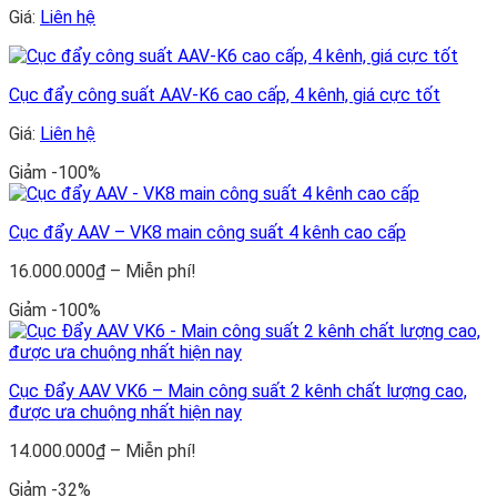
Giá:
Liên hệ
Cục đẩy công suất AAV-K6 cao cấp, 4 kênh, giá cực tốt
Giá:
Liên hệ
Giảm -100%
Cục đẩy AAV – VK8 main công suất 4 kênh cao cấp
Khoảng
16.000.000
₫
–
Miễn phí!
giá:
Giảm -100%
từ
16.000.000₫
đến
Miễn
Cục Đẩy AAV VK6 – Main công suất 2 kênh chất lượng cao,
phí!
được ưa chuộng nhất hiện nay
Khoảng
14.000.000
₫
–
Miễn phí!
giá:
Giảm -32%
từ