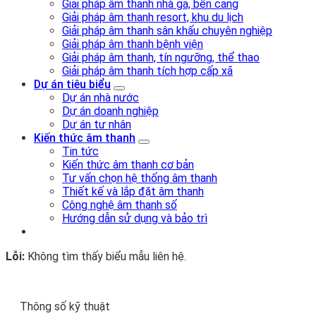
Giải pháp âm thanh nhà ga, bến cảng
Giải pháp âm thanh resort, khu du lịch
Giải pháp âm thanh sân khấu chuyên nghiệp
Giải pháp âm thanh bệnh viện
Giải pháp âm thanh, tín ngưỡng, thể thao
Giải pháp âm thanh tích hợp cấp xã
Dự án tiêu biểu
Dự án nhà nước
Dự án doanh nghiệp
Dự án tư nhân
Kiến thức âm thanh
Tin tức
Kiến thức âm thanh cơ bản
Tư vấn chọn hệ thống âm thanh
Thiết kế và lắp đặt âm thanh
Công nghệ âm thanh số
Hướng dẫn sử dụng và bảo trì
Lỗi:
Không tìm thấy biểu mẫu liên hệ.
Thông số kỹ thuật