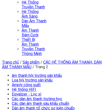
Hệ Thống
Truyền Thanh
Hệ Thống
Ánh Sáng
Dàn Âm Thanh
Mẫu
Âm Thanh
Đám Cưới
Thiết Bị
Âm Thanh
Truyền Thanh
Thông Minh
Trang chủ
/
Sản phẩm
/
CÁC HỆ THỐNG ÂM THANH, DÀN
ÂM THANH MẪU
/
Trang 2
âm thanh hội trường sân khấu
Loa hội trường sân khấu
Amply công suất
Hệ thống HIFI
Eqyalizer - Lọc xì
Các dàn âm thanh trường học
Các dàn âm thanh sâu khấu chuẩn
Dàn âm thanh tổ chức sự kiện chuẩn