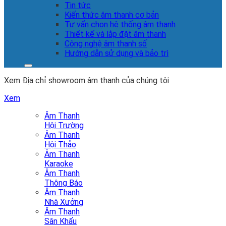
Tin tức
Kiến thức âm thanh cơ bản
Tư vấn chọn hệ thống âm thanh
Thiết kế và lắp đặt âm thanh
Công nghệ âm thanh số
Hướng dẫn sử dụng và bảo trì
Xem Địa chỉ showroom âm thanh của chúng tôi
Xem
Âm Thanh
Hội Trường
Âm Thanh
Hội Thảo
Âm Thanh
Karaoke
Âm Thanh
Thông Báo
Âm Thanh
Nhà Xưởng
Âm Thanh
Sân Khấu