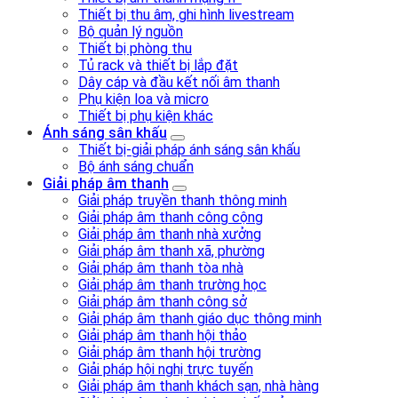
Thiết bị thu âm, ghi hình livestream
Bộ quản lý nguồn
Thiết bị phòng thu
Tủ rack và thiết bị lắp đặt
Dây cáp và đầu kết nối âm thanh
Phụ kiện loa và micro
Thiết bị phụ kiện khác
Ánh sáng sân khấu
Thiết bị-giải pháp ánh sáng sân khấu
Bộ ánh sáng chuẩn
Giải pháp âm thanh
Giải pháp truyền thanh thông minh
Giải pháp âm thanh công cộng
Giải pháp âm thanh nhà xưởng
Giải pháp âm thanh xã, phường
Giải pháp âm thanh tòa nhà
Giải pháp âm thanh trường học
Giải pháp âm thanh công sở
Giải pháp âm thanh giáo dục thông minh
Giải pháp âm thanh hội thảo
Giải pháp âm thanh hội trường
Giải pháp hội nghị trực tuyến
Giải pháp âm thanh khách sạn, nhà hàng