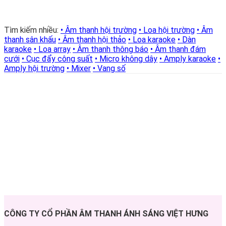
Tìm kiếm nhiều:
• Âm thanh hội trường
• Loa hội trường
• Âm
thanh sân khấu
• Âm thanh hội thảo
• Loa karaoke
• Dàn
karaoke
• Loa array
• Âm thanh thông báo
• Âm thanh đám
cưới
• Cục đẩy công suất
• Micro không dây
• Amply karaoke
•
Amply hội trường
• Mixer
• Vang số
CÔNG TY CỔ PHẦN ÂM THANH ÁNH SÁNG VIỆT HƯNG