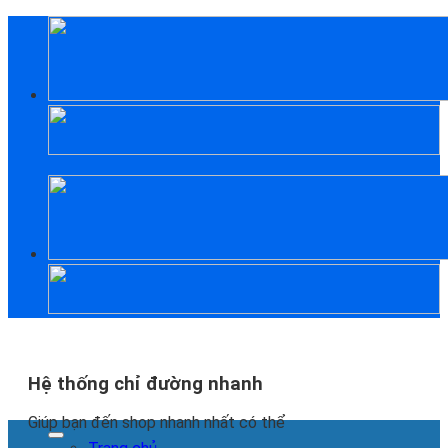
Skip
to
content
Hệ thống chỉ đường nhanh
Giúp bạn đến shop nhanh nhất có thể