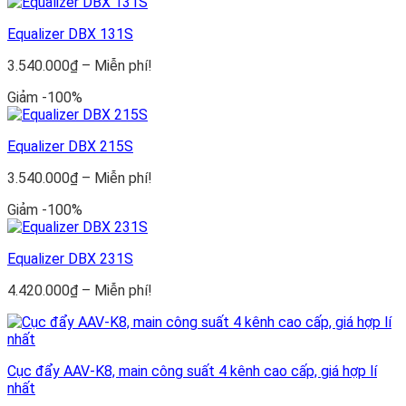
Equalizer DBX 131S
Khoảng
3.540.000
₫
–
Miễn phí!
giá:
Giảm -100%
từ
3.540.000₫
đến
Equalizer DBX 215S
Miễn
phí!
Khoảng
3.540.000
₫
–
Miễn phí!
giá:
Giảm -100%
từ
3.540.000₫
đến
Equalizer DBX 231S
Miễn
phí!
Khoảng
4.420.000
₫
–
Miễn phí!
giá:
từ
4.420.000₫
đến
Cục đẩy AAV-K8, main công suất 4 kênh cao cấp, giá hợp lí
Miễn
nhất
phí!