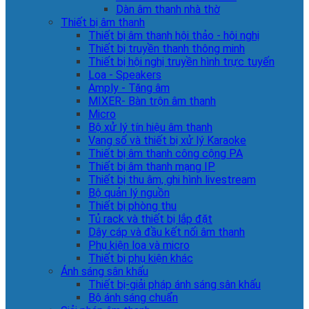
Dàn âm thanh nhà thờ
Thiết bị âm thanh
Thiết bị âm thanh hội thảo - hội nghị
Thiết bị truyền thanh thông minh
Thiết bị hội nghị truyền hình trực tuyến
Loa - Speakers
Amply - Tăng âm
MIXER- Bàn trộn âm thanh
Micro
Bộ xử lý tín hiệu âm thanh
Vang số và thiết bị xử lý Karaoke
Thiết bị âm thanh công cộng PA
Thiết bị âm thanh mạng IP
Thiết bị thu âm, ghi hình livestream
Bộ quản lý nguồn
Thiết bị phòng thu
Tủ rack và thiết bị lắp đặt
Dây cáp và đầu kết nối âm thanh
Phụ kiện loa và micro
Thiết bị phụ kiện khác
Ánh sáng sân khấu
Thiết bị-giải pháp ánh sáng sân khấu
Bộ ánh sáng chuẩn