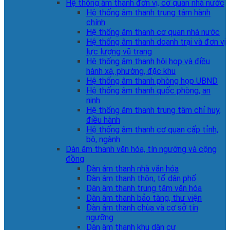
Hệ thống âm thanh đơn vị, cơ quan nhà nước
Hệ thống âm thanh trung tâm hành
chính
Hệ thống âm thanh cơ quan nhà nước
Hệ thống âm thanh doanh trại và đơn vị
lực lượng vũ trang
Hệ thống âm thanh hội họp và điều
hành xã, phường, đặc khu
Hệ thống âm thanh phòng họp UBND
Hệ thống âm thanh quốc phòng, an
ninh
Hệ thống âm thanh trung tâm chỉ huy,
điều hành
Hệ thống âm thanh cơ quan cấp tỉnh,
bộ, ngành
Dàn âm thanh văn hóa, tín ngưỡng và cộng
đồng
Dàn âm thanh nhà văn hóa
Dàn âm thanh thôn, tổ dân phố
Dàn âm thanh trung tâm văn hóa
Dàn âm thanh bảo tàng, thư viện
Dàn âm thanh chùa và cơ sở tín
ngưỡng
Dàn âm thanh khu dân cư