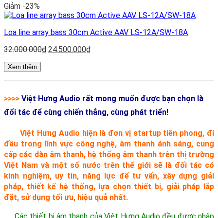
Giảm -23%
18.000.000₫.
Loa line array bass 30cm Active AAV LS-12A/SW-18A
Giá
Giá
32.000.000
₫
24.500.000
₫
gốc
hiện
là:
tại
Xem thêm
32.000.000₫.
là:
24.500.000₫.
>>>>
Việt Hưng Audio rất mong muốn được bạn chọn là
đối tác để cùng chiến thắng, cùng phát triển!
Việt Hưng Audio hiện là đơn vị startup tiên phong, đi
đầu trong lĩnh vực công nghệ, âm thanh ánh sáng, cung
cấp các dàn âm thanh, hệ thống âm thanh trên thị trường
Việt Nam và một số nước trên thế giới sẽ là đối tác có
kinh nghiệm, uy tín, năng lực để tư vấn, xây dựng giải
pháp, thiết kế hệ thống, lựa chọn thiết bị, giải pháp lắp
đặt, sử dụng tối ưu, hiệu quả nhất.
Các thiết bị âm thanh của Việt Hưng Audio đều được nhập