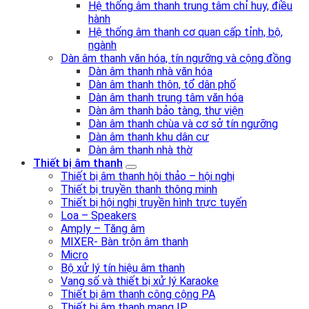
Hệ thống âm thanh trung tâm chỉ huy, điều
hành
Hệ thống âm thanh cơ quan cấp tỉnh, bộ,
ngành
Dàn âm thanh văn hóa, tín ngưỡng và cộng đồng
Dàn âm thanh nhà văn hóa
Dàn âm thanh thôn, tổ dân phố
Dàn âm thanh trung tâm văn hóa
Dàn âm thanh bảo tàng, thư viện
Dàn âm thanh chùa và cơ sở tín ngưỡng
Dàn âm thanh khu dân cư
Dàn âm thanh nhà thờ
Thiết bị âm thanh
Thiết bị âm thanh hội thảo – hội nghị
Thiết bị truyền thanh thông minh
Thiết bị hội nghị truyền hình trực tuyến
Loa – Speakers
Amply – Tăng âm
MIXER- Bàn trộn âm thanh
Micro
Bộ xử lý tín hiệu âm thanh
Vang số và thiết bị xử lý Karaoke
Thiết bị âm thanh công cộng PA
Thiết bị âm thanh mạng IP