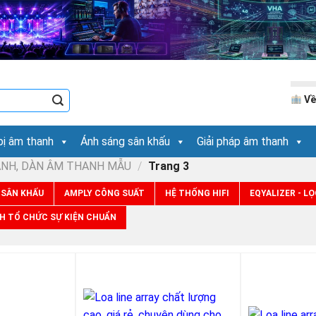
Về
bị âm thanh
Ánh sáng sân khấu
Giải pháp âm thanh
ANH, DÀN ÂM THANH MẪU
/
Trang 3
 SÂN KHẤU
AMPLY CÔNG SUẤT
HỆ THỐNG HIFI
EQYALIZER - LỌ
H TỔ CHỨC SỰ KIỆN CHUẨN