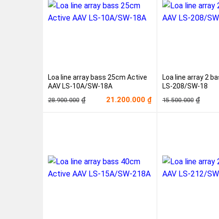
Loa line array bass 25cm Active
Loa line array 2 
AAV LS-10A/SW-18A
LS-208/SW-18
Giá
Giá
Giá
Giá
21.200.000
₫
₫
₫
28.900.000
15.500.000
gốc
hiện
gốc
hiện
là:
tại
là:
tại
28.900.000₫.
là:
15.50
là:
21.200.000₫.
9.000