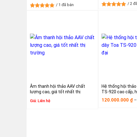
là:
tại
/ 2 đ
/ 1 đã bán
10.00
là:
6.000
Được xếp
Được xếp
hạng
5.00
hạng
5.00
5 sao
5 sao
Âm thanh hội thảo AAV chất
Hệ thống hội thảo
lượng cao, giá tốt nhất thị
TS-920 cao cấp, h
trường
120.000.000
–
₫
Giá:
Liên hệ