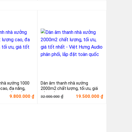
từ
từ
50.000.000₫
70.000.000₫
đến
đến
Miễn
Miễn
phí!
phí!
nhà xưởng 1000
Dàn âm thanh nhà xưởng
cao, đa năng,
2000m2 chất lượng, tối ưu, giá
, giá tốt nhất
tốt nhất – Việt Hưng Audio phân
á
á
Giá
Giá
9.800.000
19.500.000
₫
₫
₫
32.000.000
phối, lắp đặt toàn quốc
ốc
ện
gốc
hiện
i
là:
tại
.500.000₫.
32.000.000₫.
là:
800.000₫.
19.500.000₫.