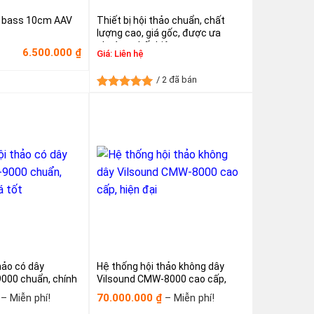
 2 bass 10cm AAV
Thiết bị hội thảo chuẩn, chất
lượng cao, giá gốc, được ưa
chuộng nhất hiện nay
6.500.000
₫
Giá:
Liên hệ
c
n
/ 2 đã bán
00.000₫.
00.000₫.
Được xếp
hạng
5.00
5 sao
hảo có dây
Hệ thống hội thảo không dây
9000 chuẩn, chính
Vilsound CMW-8000 cao cấp,
hiện đại
Khoảng
Khoảng
–
Miễn phí!
70.000.000
–
Miễn phí!
₫
giá:
giá: