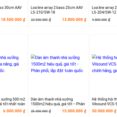
bass 30cm AAV
Loa line array 2 bass 25cm AAV
Loa line array
LS-210/SW-18
LS-204/SW-12
Giá
Giá
Giá
Giá
18.500.000
13.800.000
₫
₫
₫
₫
22.500.000
9.800.000
gốc
hiện
gố
hiệ
là:
tại
là:
tại
0.000₫.
22.500.000₫.
là:
9.8
là:
0.000₫.
13.800.000₫.
6.5
à xưởng 500 m2
Dàn âm thanh nhà xưởng
Hệ thống hội t
á tốt nhất toàn
1500m2 hiệu quả, giá tốt – Phân
Vilsound VCS-
phối, lắp đặt toàn quốc
hãng, giá tốt
Giá
Giá
6.000.000
15.000.000
50.000.000
₫
₫
₫
₫
25.000.000
gốc
hiện