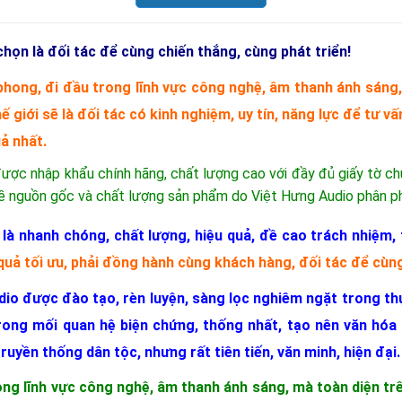
ọn là đối tác để cùng chiến thắng, cùng phát triển!
n phong, đi đầu trong lĩnh vực công nghệ, âm thanh ánh sán
giới sẽ là đối tác có kinh nghiệm, uy tín, năng lực để tư vấ
uả nhất.
được nhập khẩu chính hãng, chất lượng cao với đầy đủ giấy tờ
về nguồn gốc và chất lượng sản phẩm do Việt Hưng Audio phân ph
à nhanh chóng, chất lượng, hiệu quả, đề cao trách nhiệm, tí
quả tối ưu, phải đồng hành cùng khách hàng, đối tác để cùng
 được đào tạo, rèn luyện, sàng lọc nghiêm ngặt trong thực
t trong mối quan hệ biện chứng, thống nhất, tạo nên văn hó
ruyền thống dân tộc, nhưng rất tiên tiến, văn minh, hiện đại.
ng lĩnh vực công nghệ, âm thanh ánh sáng, mà toàn diện trên 