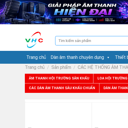
Skip
to
content
Tìm
kiếm:
Trang chủ
Dàn âm thanh chuyên dụng
Thiết 
Trang chủ
/
Sản phẩm
/
CÁC HỆ THỐNG ÂM TH
ÂM THANH HỘI TRƯỜNG SÂN KHẤU
LOA HỘI TRƯỜNG
CÁC DÀN ÂM THANH SÂU KHẤU CHUẨN
DÀN ÂM THAN