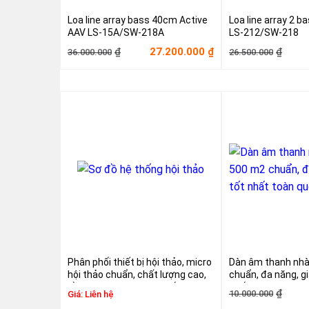
Loa line array bass 40cm Active
Loa line array 2 
AAV LS-15A/SW-218A
LS-212/SW-218
Giá
Giá
Giá
Giá
27.200.000
₫
₫
₫
36.000.000
26.500.000
gốc
hiện
gốc
hiện
là:
tại
là:
tại
36.000.000₫.
là:
26.50
là:
27.200.000₫.
18.50
Phân phối thiết bị hội thảo, micro
Dàn âm thanh nh
hội thảo chuẩn, chất lượng cao,
chuẩn, đa năng, gi
bền, đẹp, hiện đại, giá gốc – Việt
quốc
Giá
Giá
₫
10.000.000
Giá:
Liên hệ
Hưng Audio bán buôn cả nước
gốc
hiện