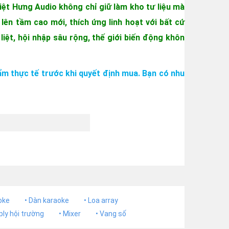
Việt Hưng Audio không chỉ giữ làm kho tư liệu mà
lên tầm cao mới, thích ứng linh hoạt với bất cứ
iệt, hội nhập sâu rộng, thế giới biến động khôn
m thực tế trước khi quyết định mua. Bạn có nhu
oke
• Dàn karaoke
• Loa array
ply hội trường
• Mixer
• Vang số