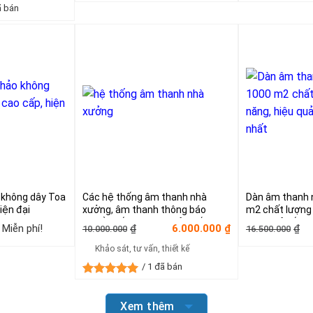
là:
tại
ã bán
0.000₫.
25.000.000₫.
là:
.000₫.
15.000.000₫.
 không dây Toa
Các hệ thống âm thanh nhà
Dàn âm thanh 
iện đại
xưởng, âm thanh thông báo
m2 chất lượng 
chuẩn, tối ưu, hiệu quả nhất, giá
hiệu quả tối ưu
Khoảng
Giá
Giá
Gi
Gi
Miễn phí!
6.000.000
₫
₫
₫
10.000.000
16.500.000
tốt nhất
giá:
gốc
hiện
g
hi
từ
là:
tại
là:
tạ
Khảo sát, tư vấn, thiết kế
120.000.000₫
10.000.000₫.
là:
16
là:
/ 1 đã bán
đến
6.000.000₫.
9.
Miễn
Được xếp
phí!
hạng
5.00
Xem thêm
5 sao