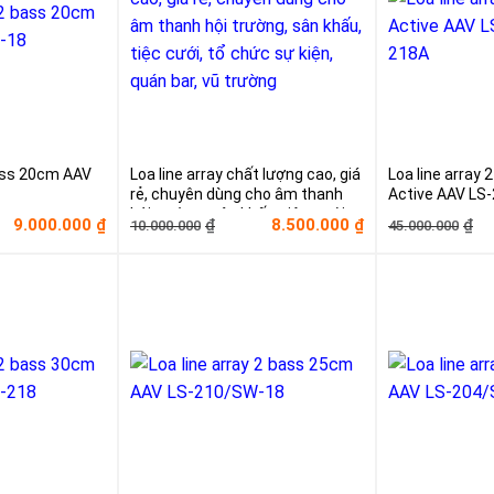
bass 20cm AAV
Loa line array chất lượng cao, giá
Loa line array
rẻ, chuyên dùng cho âm thanh
Active AAV LS
hội trường, sân khấu, tiệc cưới,
Giá
Giá
Gi
Gi
9.000.000
8.500.000
₫
₫
₫
₫
10.000.000
45.000.000
tổ chức sự kiện, quán bar, vũ
gốc
hiện
g
hi
trường
là:
tại
là:
tạ
0.000₫.
10.000.000₫.
là:
45
là:
.000₫.
8.500.000₫.
32