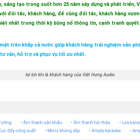
ũy, sáng tạo trong suốt hơn 25 năm xây dựng và phát triển, 
với đối tác, khách hàng, để cùng đối tác, khách hàng vươn 
ệt nhất trong thời kỳ bùng nổ thông tin, cạnh tranh quyết l
mặt trên khắp cả nước giúp khách hàng trải nghiệm sản phẩ
tư vấn, hỗ trợ và phục vụ tối ưu nhất.
lợi ích khi là khách hàng của Việt Hưng Audio
trường
• Âm thanh sân khấu
• Âm thanh hội thảo
• Loa kara
 Cục đẩy công suất
• Micro không dây
• Amply karaoke
• Am