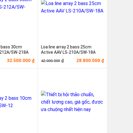
 2 bass 30cm
Loa line array 2 bass 25cm
-212A/SW-218A
Active AAV LS-210A/SW-18A
á
á
Giá
Giá
32.500.000
28.800.000
₫
₫
₫
42.000.000
ốc
ện
gốc
hiện
i
là:
tại
.000.000₫.
42.000.000₫.
là:
.500.000₫.
28.800.000₫.