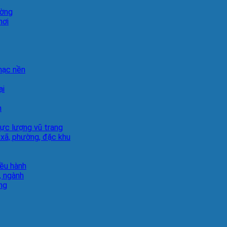
ường
hơi
hạc nền
ại
h
lực lượng vũ trang
 xã, phường, đặc khu
iều hành
, ngành
ng