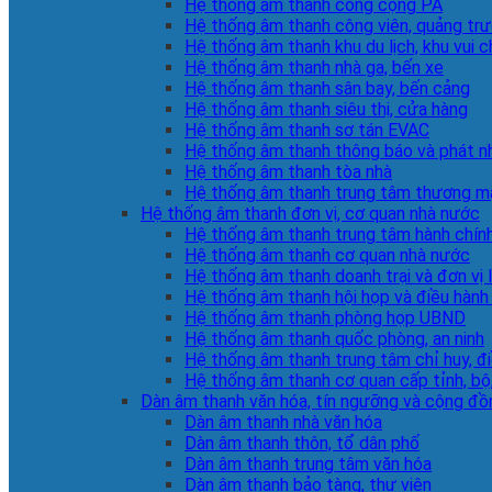
Hệ thống âm thanh công cộng PA
Hệ thống âm thanh công viên, quảng tr
Hệ thống âm thanh khu du lịch, khu vui c
Hệ thống âm thanh nhà ga, bến xe
Hệ thống âm thanh sân bay, bến cảng
Hệ thống âm thanh siêu thị, cửa hàng
Hệ thống âm thanh sơ tán EVAC
Hệ thống âm thanh thông báo và phát n
Hệ thống âm thanh tòa nhà
Hệ thống âm thanh trung tâm thương m
Hệ thống âm thanh đơn vị, cơ quan nhà nước
Hệ thống âm thanh trung tâm hành chín
Hệ thống âm thanh cơ quan nhà nước
Hệ thống âm thanh doanh trại và đơn vị 
Hệ thống âm thanh hội họp và điều hành
Hệ thống âm thanh phòng họp UBND
Hệ thống âm thanh quốc phòng, an ninh
Hệ thống âm thanh trung tâm chỉ huy, đ
Hệ thống âm thanh cơ quan cấp tỉnh, bộ
Dàn âm thanh văn hóa, tín ngưỡng và cộng đồ
Dàn âm thanh nhà văn hóa
Dàn âm thanh thôn, tổ dân phố
Dàn âm thanh trung tâm văn hóa
Dàn âm thanh bảo tàng, thư viện