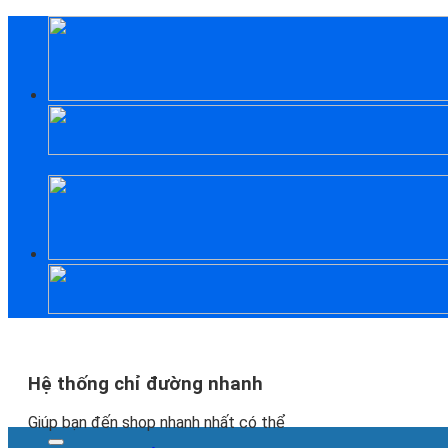
Skip
to
content
Hệ thống chỉ đường nhanh
Giúp bạn đến shop nhanh nhất có thể