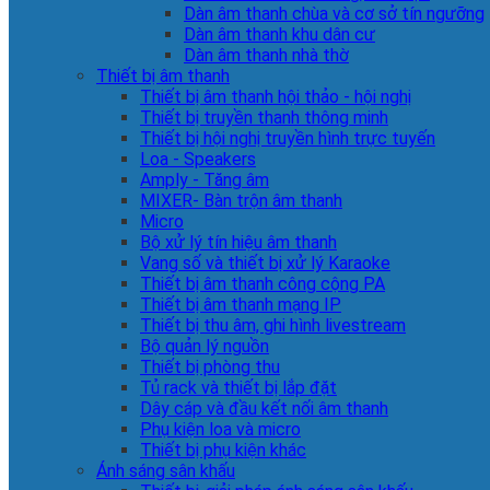
Dàn âm thanh chùa và cơ sở tín ngưỡng
Dàn âm thanh khu dân cư
Dàn âm thanh nhà thờ
Thiết bị âm thanh
Thiết bị âm thanh hội thảo - hội nghị
Thiết bị truyền thanh thông minh
Thiết bị hội nghị truyền hình trực tuyến
Loa - Speakers
Amply - Tăng âm
MIXER- Bàn trộn âm thanh
Micro
Bộ xử lý tín hiệu âm thanh
Vang số và thiết bị xử lý Karaoke
Thiết bị âm thanh công cộng PA
Thiết bị âm thanh mạng IP
Thiết bị thu âm, ghi hình livestream
Bộ quản lý nguồn
Thiết bị phòng thu
Tủ rack và thiết bị lắp đặt
Dây cáp và đầu kết nối âm thanh
Phụ kiện loa và micro
Thiết bị phụ kiện khác
Ánh sáng sân khấu