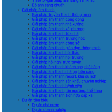
Thiết bị-giải pháp ánh sáng sân khấu
Bộ ánh sáng chuẩn
Giải pháp âm thanh
Giải pháp truyền thanh thông minh
Giải pháp âm thanh công cộng
Giải pháp âm thanh nhà xưởng
Giải pháp âm thanh xã, phường
Giải pháp âm thanh tòa nhà
Giải pháp âm thanh trường học
Giải pháp âm thanh công sở
Giải pháp âm thanh giáo dục thông minh
Giải pháp âm thanh hội thảo
Giải pháp âm thanh hội trường
Giải pháp hội nghị trực tuyến
Giải pháp âm thanh khách sạn, nhà hàng
Giải pháp âm thanh nhà ga, bến cảng
Giải pháp âm thanh resort, khu du lịch
Giải pháp âm thanh sân khấu chuyên nghiệp
Giải pháp âm thanh bệnh viện
Giải pháp âm thanh, tín ngưỡng, thể thao
Giải pháp âm thanh tích hợp cấp xã
Dự án tiêu biểu
Dự án nhà nước
Dự án doanh nghiệp