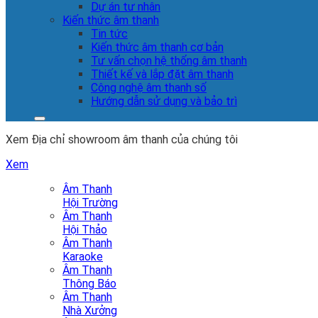
Dự án tư nhân
Kiến thức âm thanh
Tin tức
Kiến thức âm thanh cơ bản
Tư vấn chọn hệ thống âm thanh
Thiết kế và lắp đặt âm thanh
Công nghệ âm thanh số
Hướng dẫn sử dụng và bảo trì
Xem Địa chỉ showroom âm thanh của chúng tôi
Xem
Âm Thanh
Hội Trường
Âm Thanh
Hội Thảo
Âm Thanh
Karaoke
Âm Thanh
Thông Báo
Âm Thanh
Nhà Xưởng