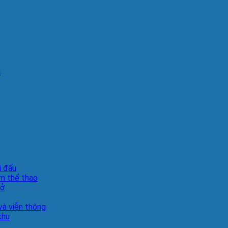
n
i đấu
m thể thao
sở
à viễn thông
khu