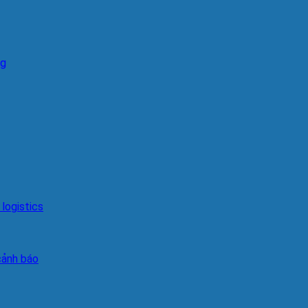
ng
logistics
cảnh báo