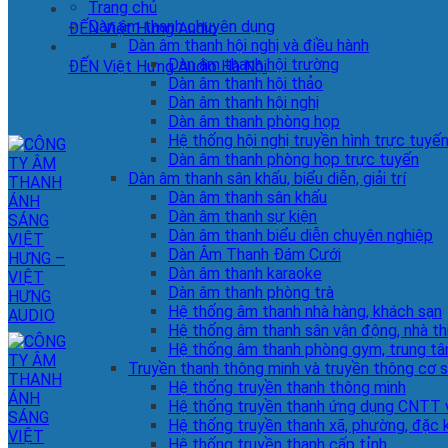
Trang chủ
Dàn âm thanh chuyên dụng
ĐẾN Việt Hưng Audio
Dàn âm thanh hội nghị và điều hành
Dàn âm thanh hội trường
ĐẾN Việt Hưng Audio Hà Nội
Dàn âm thanh hội thảo
Dàn âm thanh hội nghị
Dàn âm thanh phòng họp
Hệ thống hội nghị truyền hình trực tuyế
Dàn âm thanh phòng họp trực tuyến
Dàn âm thanh sân khấu, biểu diễn, giải trí
Dàn âm thanh sân khấu
Dàn âm thanh sự kiện
Dàn âm thanh biểu diễn chuyên nghiệp
Dàn Âm Thanh Đám Cưới
Dàn âm thanh karaoke
Dàn âm thanh phòng trà
Hệ thống âm thanh nhà hàng, khách sạn
Hệ thống âm thanh sân vận động, nhà th
Hệ thống âm thanh phòng gym, trung tâ
Truyền thanh thông minh và truyền thông cơ 
Hệ thống truyền thanh thông minh
Hệ thống truyền thanh ứng dụng CNTT v
Hệ thống truyền thanh xã, phường, đặc 
Hệ thống truyền thanh cấp tỉnh