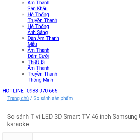
Âm Thanh
Sân Khấu
Hệ Thống
Truyền Thanh
Hệ Thống
Ánh Sáng
Dàn Âm Thanh
Mẫu
Âm Thanh
Đám Cưới
Thiết Bị
Âm Thanh
Truyền Thanh
Thông Minh
HOTLINE :
0988 970 666
Trang chủ
/
So sánh sản phẩm
So sánh Tivi LED 3D Smart TV 46 inch Samsung
karaoke