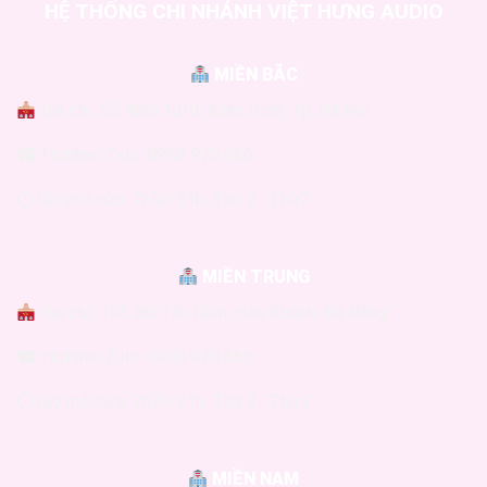
HỆ THỐNG CHI NHÁNH VIỆT HƯNG AUDIO
MIỀN BẮC
Địa chỉ: Số 486/10/8, Xuân Đỉnh, Tp. Hà Nội
☎ Hotline/Zalo: 0988 970 666
⏱ Giờ mở cửa: 7h30-21h, Thứ 2- Thứ7
MIỀN TRUNG
Địa chỉ: 158 Bùi Tấn Diên, Hòa Khánh, Đà Nẵng
☎ Hotline/Zalo: 0988 970 666
⏱ Giờ mở cửa: 7h30-21h, Thứ 2- Thứ7
MIỀN NAM