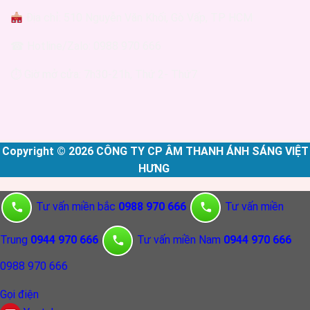
Địa chỉ: 510 Nguyễn Văn Khối, Gò Vấp, TP HCM
☎ Hotline/Zalo: 0988 970 666
⏱ Giờ mở cửa: 7h30-21h, Thứ 2- Thứ7
Copyright © 2026 CÔNG TY CP ÂM THANH ÁNH SÁNG VIỆT
HƯNG
Tư vấn miền bắc
0988 970 666
Tư vấn miền
Trung
0944 970 666
Tư vấn miền Nam
0944 970 666
0988 970 666
Gọi điện