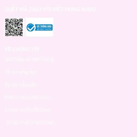
QUÉT MÃ ZALO VỚI VIỆT HƯNG AUDIO
VỀ CHÚNG TÔI
Giới thiệu về Việt Hưng
Hồ sơ năng lực
Dự án tiêu biểu
Khách hàng nhà nước
Thông tin tuyển dụng
Chấp nhận thanh toán