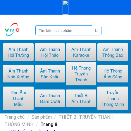
Skip
to
content
Tìm
kiếm:
Âm Thanh
Âm Thanh
Âm Thanh
Âm Thanh
Hội Trường
Hội Thảo
Karaoke
Thông Báo
Hệ Thống
Âm Thanh
Âm Thanh
Hệ Thống
Truyền
Nhà Xưởng
Sân Khấu
Ánh Sáng
Thanh
Dàn Âm
Truyền
Âm Thanh
Thiết Bị
Thanh
Thanh
Đám Cưới
Âm Thanh
Mẫu
Thông Minh
Trang chủ
/
Sản phẩm
/
THIẾT BỊ TRUYỀN THANH
THÔNG MINH
/
Trang 8