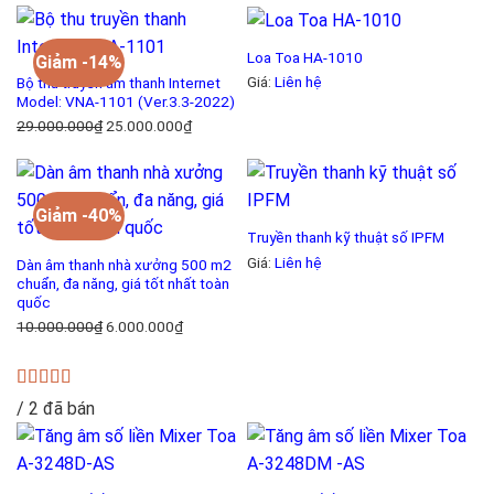
Loa Toa HA-1010
Giảm -14%
Giá:
Liên hệ
Bộ thu truyền âm thanh Internet
Model: VNA-1101 (Ver.3.3-2022)
Giá
Giá
29.000.000
₫
25.000.000
₫
gốc
hiện
là:
tại
29.000.000₫.
là:
Giảm -40%
25.000.000₫.
Truyền thanh kỹ thuật số IPFM
Giá:
Liên hệ
Dàn âm thanh nhà xưởng 500 m2
chuẩn, đa năng, giá tốt nhất toàn
quốc
Giá
Giá
10.000.000
₫
6.000.000
₫
gốc
hiện
là:
tại
10.000.000₫.
là:
Được xếp
/ 2 đã bán
6.000.000₫.
hạng
5.00
5
sao