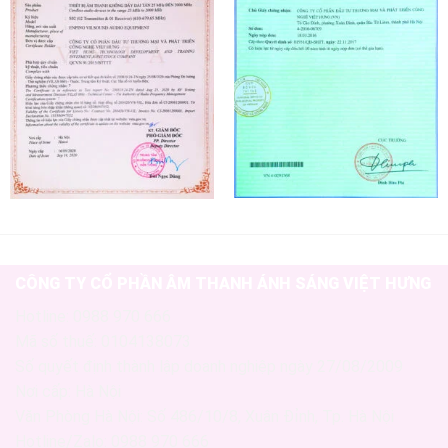
CÔNG TY CỔ PHẦN ÂM THANH ÁNH SÁNG VIỆT HƯNG
Hotline: 0988 970 666
Mã số thuế: 0104138073
Số quyết định thành lập doanh nghiệp ngày 27/08/2009
Nơi cấp: Hà Nội
Văn Phòng Hà Nội: Số 486/10/8, Xuân Đỉnh, Tp. Hà Nội
Hotline/Zalo: 0988 970 666