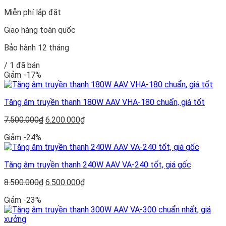
gốc
hiện
Miễn phí lắp đặt
là:
tại
6.200.000₫.
là:
Giao hàng toàn quốc
4.500.000₫.
Bảo hành 12 tháng
/ 1 đã bán
Giảm -17%
Tăng âm truyền thanh 180W AAV VHA-180 chuẩn, giá tốt
Giá
Giá
7.500.000
₫
6.200.000
₫
gốc
hiện
Giảm -24%
là:
tại
7.500.000₫.
là:
6.200.000₫.
Tăng âm truyền thanh 240W AAV VA-240 tốt, giá gốc
Giá
Giá
8.500.000
₫
6.500.000
₫
gốc
hiện
Giảm -23%
là:
tại
8.500.000₫.
là:
6.500.000₫.