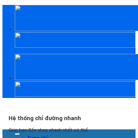
Skip
to
content
Hệ thống chỉ đường nhanh
Giúp bạn đến shop nhanh nhất có thể