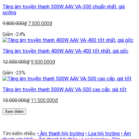
Tăng âm truyền thanh 300W AAV VA-300 chuẩn nhất, giá
xưởng
Giá
Giá
9.800.000
₫
7.500.000
₫
gốc
hiện
Giảm -24%
là:
tại
9.800.000₫.
là:
7.500.000₫.
Tăng âm truyền thanh 400W AAV VA-400 tốt nhất, giá gốc
Giá
Giá
12.500.000
₫
9.500.000
₫
gốc
hiện
Giảm -23%
là:
tại
12.500.000₫.
là:
9.500.000₫.
Tăng âm truyền thanh 500W AAV VA-500 cao cấp, giá tốt
Giá
Giá
15.000.000
₫
11.500.000
₫
gốc
hiện
là:
tại
Xem thêm
15.000.000₫.
là:
11.500.000₫.
Tìm kiếm nhiều:
• Âm thanh hội trường
• Loa hội trường
• Âm