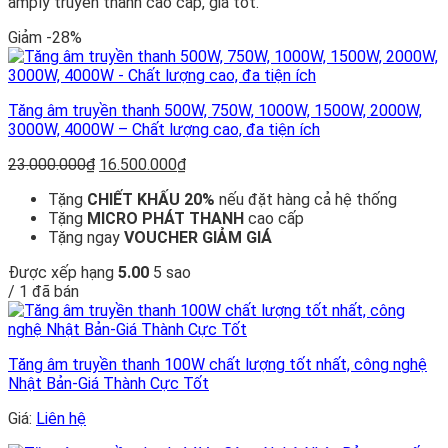
amply truyền thanh cao cấp, giá tốt.
Giảm -28%
Tăng âm truyền thanh 500W, 750W, 1000W, 1500W, 2000W,
3000W, 4000W – Chất lượng cao, đa tiện ích
Giá
Giá
23.000.000
₫
16.500.000
₫
gốc
hiện
Tặng
CHIẾT KHẤU 20%
nếu đặt hàng cả hệ thống
là:
tại
Tặng
MICRO PHÁT THANH
cao cấp
23.000.000₫.
là:
Tặng ngay
VOUCHER GIẢM GIÁ
16.500.000₫.
Được xếp hạng
5.00
5 sao
/ 1 đã bán
Tăng âm truyền thanh 100W chất lượng tốt nhất, công nghệ
Nhật Bản-Giá Thành Cực Tốt
Giá:
Liên hệ