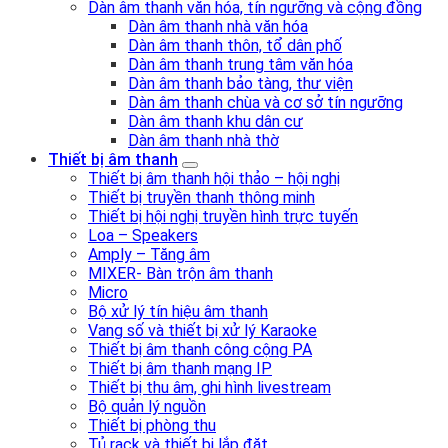
Dàn âm thanh văn hóa, tín ngưỡng và cộng đồng
Dàn âm thanh nhà văn hóa
Dàn âm thanh thôn, tổ dân phố
Dàn âm thanh trung tâm văn hóa
Dàn âm thanh bảo tàng, thư viện
Dàn âm thanh chùa và cơ sở tín ngưỡng
Dàn âm thanh khu dân cư
Dàn âm thanh nhà thờ
Thiết bị âm thanh
Thiết bị âm thanh hội thảo – hội nghị
Thiết bị truyền thanh thông minh
Thiết bị hội nghị truyền hình trực tuyến
Loa – Speakers
Amply – Tăng âm
MIXER- Bàn trộn âm thanh
Micro
Bộ xử lý tín hiệu âm thanh
Vang số và thiết bị xử lý Karaoke
Thiết bị âm thanh công cộng PA
Thiết bị âm thanh mạng IP
Thiết bị thu âm, ghi hình livestream
Bộ quản lý nguồn
Thiết bị phòng thu
Tủ rack và thiết bị lắp đặt