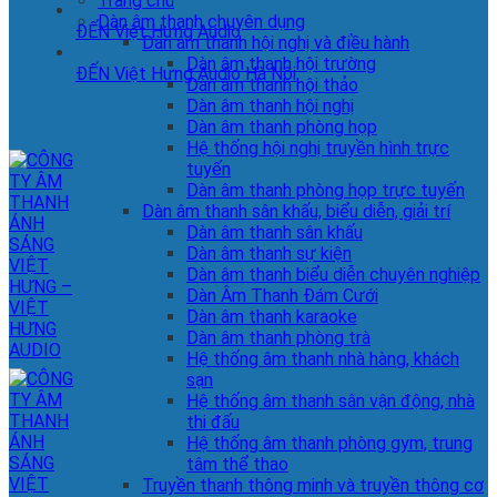
Trang chủ
Dàn âm thanh chuyên dụng
ĐẾN Việt Hưng Audio
Dàn âm thanh hội nghị và điều hành
Dàn âm thanh hội trường
ĐẾN Việt Hưng Audio Hà Nội
Dàn âm thanh hội thảo
Dàn âm thanh hội nghị
Dàn âm thanh phòng họp
Hệ thống hội nghị truyền hình trực
tuyến
Dàn âm thanh phòng họp trực tuyến
Dàn âm thanh sân khấu, biểu diễn, giải trí
Dàn âm thanh sân khấu
Dàn âm thanh sự kiện
Dàn âm thanh biểu diễn chuyên nghiệp
Dàn Âm Thanh Đám Cưới
Dàn âm thanh karaoke
Dàn âm thanh phòng trà
Hệ thống âm thanh nhà hàng, khách
sạn
Hệ thống âm thanh sân vận động, nhà
thi đấu
Hệ thống âm thanh phòng gym, trung
tâm thể thao
Truyền thanh thông minh và truyền thông cơ