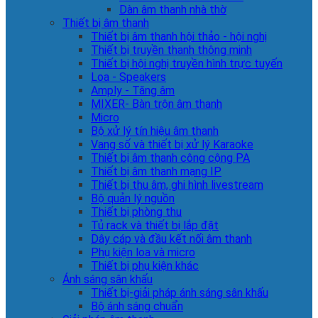
Dàn âm thanh nhà thờ
Thiết bị âm thanh
Thiết bị âm thanh hội thảo - hội nghị
Thiết bị truyền thanh thông minh
Thiết bị hội nghị truyền hình trực tuyến
Loa - Speakers
Amply - Tăng âm
MIXER- Bàn trộn âm thanh
Micro
Bộ xử lý tín hiệu âm thanh
Vang số và thiết bị xử lý Karaoke
Thiết bị âm thanh công cộng PA
Thiết bị âm thanh mạng IP
Thiết bị thu âm, ghi hình livestream
Bộ quản lý nguồn
Thiết bị phòng thu
Tủ rack và thiết bị lắp đặt
Dây cáp và đầu kết nối âm thanh
Phụ kiện loa và micro
Thiết bị phụ kiện khác
Ánh sáng sân khấu
Thiết bị-giải pháp ánh sáng sân khấu
Bộ ánh sáng chuẩn