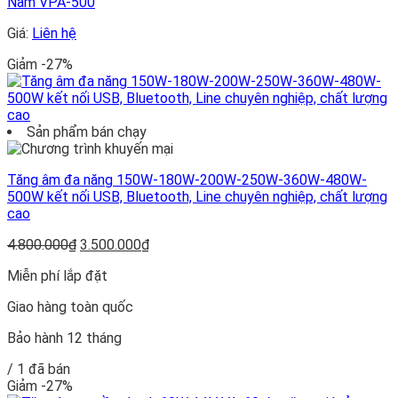
Nam VPA-500
Giá:
Liên hệ
Giảm -27%
Sản phẩm bán chạy
Tăng âm đa năng 150W-180W-200W-250W-360W-480W-
500W kết nối USB, Bluetooth, Line chuyên nghiệp, chất lượng
cao
Giá
Giá
4.800.000
₫
3.500.000
₫
gốc
hiện
Miễn phí lắp đặt
là:
tại
4.800.000₫.
là:
Giao hàng toàn quốc
3.500.000₫.
Bảo hành 12 tháng
/ 1 đã bán
Giảm -27%