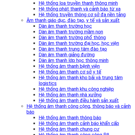
Hệ thống loa truyền thanh thông minh
Hệ thống phát thanh và cảnh báo từ xa
Hệ thống truyền thông cơ sở đa nền tảng
Âm thanh giáo dục, đào tạo, y tế và sản xuất
Dàn âm thanh trường học
Dàn âm thanh trường mầm non
Dàn âm thanh trường phổ thông
Dàn âm thanh trường đại học, học viện
Dàn âm thanh trung tâm đào tạo
Dàn âm thanh giảng đường
Dàn âm thanh lớp học thông minh
Hệ thống âm thanh bệnh viện
Hệ thống âm thanh cơ sở y tế
Hệ thống âm thanh kho bãi và trung tâm
logistics
Hệ thống âm thanh khu công nghiệp
Hệ thống âm thanh nhà xưởng
Hệ thống âm thanh điều hành sản xuất
Hệ thống âm thanh công cộng, thông báo và cảnh
báo
Hệ thống âm thanh thông báo
Hệ thống âm thanh cảnh báo khẩn cấp
Hệ thống âm thanh chung cư
Hệ thống âm thanh công cộng PA