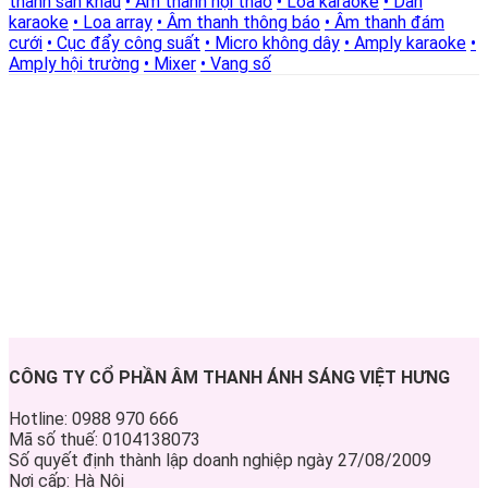
thanh sân khấu
• Âm thanh hội thảo
• Loa karaoke
• Dàn
karaoke
• Loa array
• Âm thanh thông báo
• Âm thanh đám
cưới
• Cục đẩy công suất
• Micro không dây
• Amply karaoke
•
Amply hội trường
• Mixer
• Vang số
CÔNG TY CỔ PHẦN ÂM THANH ÁNH SÁNG VIỆT HƯNG
Hotline: 0988 970 666
Mã số thuế: 0104138073
Số quyết định thành lập doanh nghiệp ngày 27/08/2009
Nơi cấp: Hà Nội