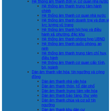
Hệ thống âm thanh đơn vị, cơ quan nhà nước
Hệ thống âm thanh trung tâm hành
chính
Hệ thống âm thanh cơ quan nhà nước
Hệ thống âm thanh doanh trại và đơn vị
lực lượng vũ trang
Hệ thống âm thanh hội họp và điều
hành xã, phường, đặc khu
Hệ thống âm thanh phòng họp UBND
Hệ thống âm thanh quốc phòng, an
ninh
Hệ thống âm thanh trung tâm chỉ huy,
điều hành
Hệ thống âm thanh cơ quan cấp tỉnh,
bộ, ngành
Dàn âm thanh văn hóa, tín ngưỡng và cộng
đồng
Dàn âm thanh nhà văn hóa
Dàn âm thanh thôn, tổ dân phố
Dàn âm thanh trung tâm văn hóa
Dàn âm thanh bảo tàng, thư viện
Dàn âm thanh chùa và cơ sở tín
ngưỡng
Dàn âm thanh khu dân cư