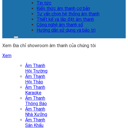
Tin tức
Kiến thức âm thanh cơ bản
Tư vấn chọn hệ thống âm thanh
Thiết kế và lắp đặt âm thanh
Công nghệ âm thanh số
Hướng dẫn sử dụng và bảo trì
Xem Địa chỉ showroom âm thanh của chúng tôi
Xem
Âm Thanh
Hội Trường
Âm Thanh
Hội Thảo
Âm Thanh
Karaoke
Âm Thanh
Thông Báo
Âm Thanh
Nhà Xưởng
Âm Thanh
Sân Khấu