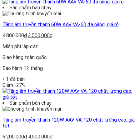
Sản phẩm bán chạy
Tăng âm truyền thanh 60W AAV VA-60 đa năng, giá rẻ
Giá
Giá
4.800.000
₫
3.500.000
₫
gốc
hiện
Miễn phí lắp đặt
là:
tại
4.800.000₫.
là:
Giao hàng toàn quốc
3.500.000₫.
Bảo hành 12 tháng
/ 1 đã bán
Giảm -27%
Sản phẩm bán chạy
Tăng âm truyền thanh 120W AAV VA-120 chất lượng cao, giá
tốt
Giá
Giá
6.200.000
₫
4.500.000
₫