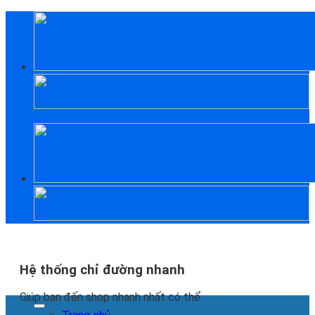
Skip
to
content
Hệ thống chỉ đường nhanh
Giúp bạn đến shop nhanh nhất có thể