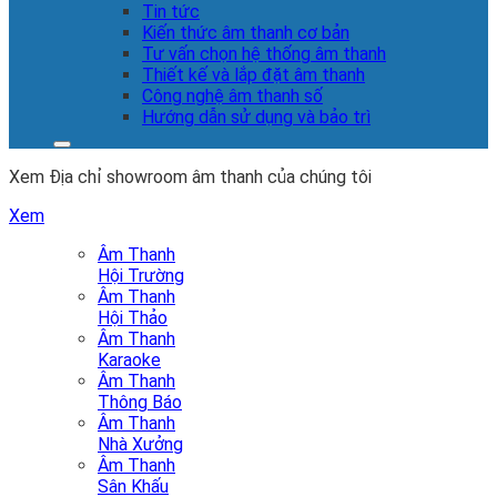
Tin tức
Kiến thức âm thanh cơ bản
Tư vấn chọn hệ thống âm thanh
Thiết kế và lắp đặt âm thanh
Công nghệ âm thanh số
Hướng dẫn sử dụng và bảo trì
Xem Địa chỉ showroom âm thanh của chúng tôi
Xem
Âm Thanh
Hội Trường
Âm Thanh
Hội Thảo
Âm Thanh
Karaoke
Âm Thanh
Thông Báo
Âm Thanh
Nhà Xưởng
Âm Thanh
Sân Khấu