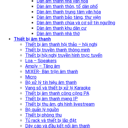
Dàn âm thanh nhà văn hóa
Dàn âm thanh thôn, tổ dân phố
Dàn âm thanh trung tâm văn hóa
Dàn âm thanh bảo tàng, thư viện
Dàn âm thanh chùa và cơ sở tín ngưỡng
Dàn âm thanh khu dân cư
Dàn âm thanh nhà thờ
Thiết bị âm thanh
Thiết bị âm thanh hội thảo – hội nghị
Thiết bị truyền thanh thông minh
Thiết bị hội nghị truyền hình trực tuyến
Loa – Speakers
Amply – Tăng âm
MIXER- Bàn trộn âm thanh
Micro
Bộ xử lý tín hiệu âm thanh
Vang số và thiết bị xử lý Karaoke
Thiết bị âm thanh công cộng PA
Thiết bị âm thanh mạng IP
Thiết bị thu âm, ghi hình livestream
Bộ quản lý nguồn
Thiết bị phòng thu
Tủ rack và thiết bị lắp đặt
Dây cáp và đầu kết nối âm thanh