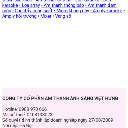
karaoke
• Loa array
• Âm thanh thông báo
• Âm thanh đám
cưới
• Cục đẩy công suất
• Micro không dây
• Amply karaoke
•
Amply hội trường
• Mixer
• Vang số
CÔNG TY CỔ PHẦN ÂM THANH ÁNH SÁNG VIỆT HƯNG
Hotline: 0988 970 666
Mã số thuế: 0104138073
Số quyết định thành lập doanh nghiệp ngày 27/08/2009
Nơi cấp: Hà Nội