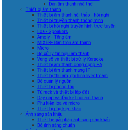
Dàn âm thanh nhà thờ
Thiết bị âm thanh
Thiết bị âm thanh hội thảo - hội nghị
Thiết bị truyền thanh thông minh
Thiết bị hội nghị truyền hình trực tuyến
Loa - Speakers
Amply - Tăng âm
MIXER- Bàn trộn âm thanh
Micro
Bộ xử lý tín hiệu âm thanh
Vang số và thiết bị xử lý Karaoke
Thiết bị âm thanh công cộng PA
Thiết bị âm thanh mạng IP
Thiết bị thu âm, ghi hình livestream
Bộ quản lý nguồn
Thiết bị phòng thu
Tủ rack và thiết bị lắp đặt
Dây cáp và đầu kết nối âm thanh
Phụ kiện loa và micro
Thiết bị phụ kiện khác
Ánh sáng sân khấu
Thiết bị-giải pháp ánh sáng sân khấu
Bộ ánh sáng chuẩn