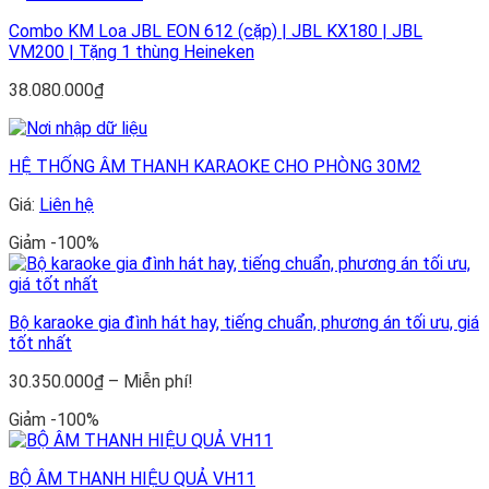
Combo KM Loa JBL EON 612 (cặp) | JBL KX180 | JBL
VM200 | Tặng 1 thùng Heineken
38.080.000
₫
HỆ THỐNG ÂM THANH KARAOKE CHO PHÒNG 30M2
Giá:
Liên hệ
Giảm -100%
Bộ karaoke gia đình hát hay, tiếng chuẩn, phương án tối ưu, giá
tốt nhất
Khoảng
30.350.000
₫
–
Miễn phí!
giá:
Giảm -100%
từ
30.350.000₫
đến
BỘ ÂM THANH HIỆU QUẢ VH11
Miễn