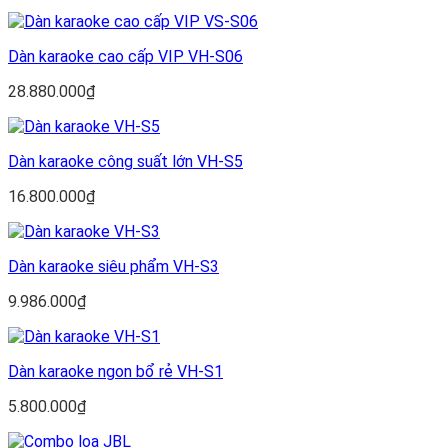
gốc
hiện
là:
tại
51.000.000₫.
là:
Dàn karaoke cao cấp VIP VH-S06
39.680.000₫.
28.880.000
₫
Dàn karaoke công suất lớn VH-S5
16.800.000
₫
Dàn karaoke siêu phẩm VH-S3
9.986.000
₫
Dàn karaoke ngon bổ rẻ VH-S1
5.800.000
₫