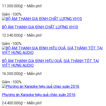
phí!
Khoảng
11.300.000
₫
–
Miễn phí!
giá:
Giảm -100%
từ
11.300.000₫
đến
BỘ ÂM THANH GIA ĐÌNH CHẤT LƯỢNG VH10
Miễn
phí!
Khoảng
12.340.000
₫
–
Miễn phí!
giá:
Giảm -100%
từ
12.340.000₫
đến
Miễn
BỘ ÂM THANH GIA ĐÌNH HIỆU QUẢ, GIÁ THÀNH TỐT TẠI
phí!
VIỆT HƯNG AUDIO
Khoảng
16.300.000
₫
–
Miễn phí!
giá:
Giảm -100%
từ
16.300.000₫
đến
Phương án Karaoke hiệu quả chào xuân 2016
Miễn
phí!
Khoảng
24.400.000
₫
–
Miễn phí!