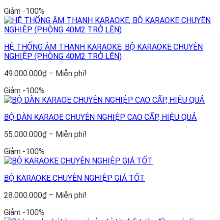
giá:
Giảm -100%
từ
24.400.000₫
đến
Miễn
HỆ THỐNG ÂM THANH KARAOKE, BỘ KARAOKE CHUYÊN
phí!
NGHIỆP (PHÒNG 40M2 TRỞ LÊN)
Khoảng
49.000.000
₫
–
Miễn phí!
giá:
Giảm -100%
từ
49.000.000₫
đến
BỘ DÀN KARAOE CHUYÊN NGHIỆP CAO CẤP, HIỆU QUẢ
Miễn
phí!
Khoảng
55.000.000
₫
–
Miễn phí!
giá:
Giảm -100%
từ
55.000.000₫
đến
BỘ KARAOKE CHUYÊN NGHIỆP GIÁ TỐT
Miễn
phí!
Khoảng
28.000.000
₫
–
Miễn phí!
giá:
Giảm -100%
từ