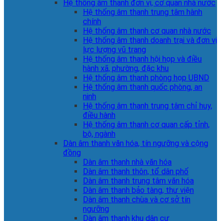
Hệ thống âm thanh đơn vị, cơ quan nhà nước
Hệ thống âm thanh trung tâm hành
chính
Hệ thống âm thanh cơ quan nhà nước
Hệ thống âm thanh doanh trại và đơn vị
lực lượng vũ trang
Hệ thống âm thanh hội họp và điều
hành xã, phường, đặc khu
Hệ thống âm thanh phòng họp UBND
Hệ thống âm thanh quốc phòng, an
ninh
Hệ thống âm thanh trung tâm chỉ huy,
điều hành
Hệ thống âm thanh cơ quan cấp tỉnh,
bộ, ngành
Dàn âm thanh văn hóa, tín ngưỡng và cộng
đồng
Dàn âm thanh nhà văn hóa
Dàn âm thanh thôn, tổ dân phố
Dàn âm thanh trung tâm văn hóa
Dàn âm thanh bảo tàng, thư viện
Dàn âm thanh chùa và cơ sở tín
ngưỡng
Dàn âm thanh khu dân cư