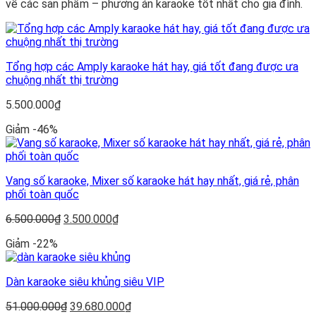
về các sản phẩm – phương án karaoke tốt nhất cho gia đình.
Tổng hợp các Amply karaoke hát hay, giá tốt đang được ưa
chuộng nhất thị trường
5.500.000
₫
Giảm -46%
Vang số karaoke, Mixer số karaoke hát hay nhất, giá rẻ, phân
phối toàn quốc
Giá
Giá
6.500.000
₫
3.500.000
₫
gốc
hiện
Giảm -22%
là:
tại
6.500.000₫.
là:
3.500.000₫.
Dàn karaoke siêu khủng siêu VIP
Giá
Giá
51.000.000
₫
39.680.000
₫