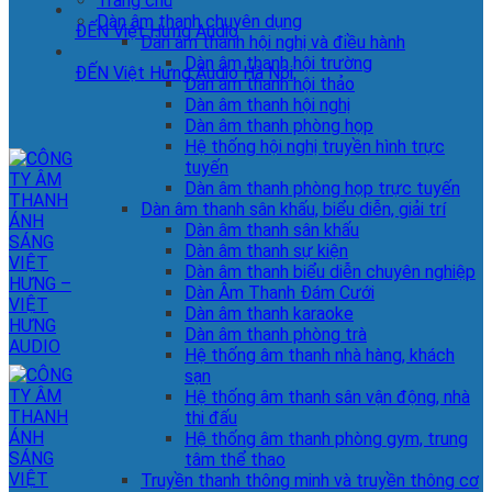
Trang chủ
Dàn âm thanh chuyên dụng
ĐẾN Việt Hưng Audio
Dàn âm thanh hội nghị và điều hành
Dàn âm thanh hội trường
ĐẾN Việt Hưng Audio Hà Nội
Dàn âm thanh hội thảo
Dàn âm thanh hội nghị
Dàn âm thanh phòng họp
Hệ thống hội nghị truyền hình trực
tuyến
Dàn âm thanh phòng họp trực tuyến
Dàn âm thanh sân khấu, biểu diễn, giải trí
Dàn âm thanh sân khấu
Dàn âm thanh sự kiện
Dàn âm thanh biểu diễn chuyên nghiệp
Dàn Âm Thanh Đám Cưới
Dàn âm thanh karaoke
Dàn âm thanh phòng trà
Hệ thống âm thanh nhà hàng, khách
sạn
Hệ thống âm thanh sân vận động, nhà
thi đấu
Hệ thống âm thanh phòng gym, trung
tâm thể thao
Truyền thanh thông minh và truyền thông cơ