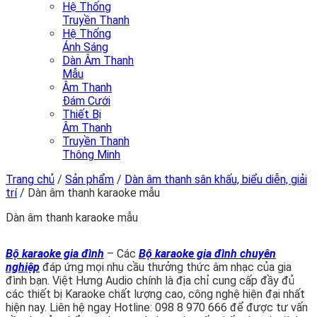
Hệ Thống
Truyền Thanh
Hệ Thống
Ánh Sáng
Dàn Âm Thanh
Mẫu
Âm Thanh
Đám Cưới
Thiết Bị
Âm Thanh
Truyền Thanh
Thông Minh
Trang chủ
/
Sản phẩm
/
Dàn âm thanh sân khấu, biểu diễn, giải
trí
/
Dàn âm thanh karaoke mẫu
Dàn âm thanh karaoke mẫu
Bộ karaoke gia đình
– Các
Bộ karaoke gia đình chuyên
nghiệp
đáp ứng mọi nhu cầu thưởng thức âm nhạc của gia
đình bạn. Việt Hưng Audio chính là địa chỉ cung cấp đầy đủ
các thiết bị Karaoke chất lượng cao, công nghệ hiện đại nhất
hiện nay. Liên hệ ngay Hotline: 098 8 970 666 để được tư vấn