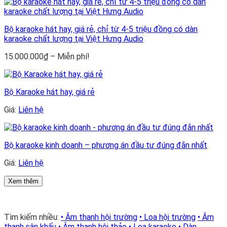
28.000.000₫
đến
Miễn
Bộ karaoke hát hay, giá rẻ, chỉ từ 4-5 triệu đồng có dàn
phí!
karaoke chất lượng tại Việt Hưng Audio
Khoảng
15.000.000
₫
–
Miễn phí!
giá:
từ
15.000.000₫
Bộ Karaoke hát hay, giá rẻ
đến
Miễn
Giá:
Liên hệ
phí!
Bộ karaoke kinh doanh – phương án đầu tư đúng đắn nhất
Giá:
Liên hệ
Xem thêm
Tìm kiếm nhiều:
• Âm thanh hội trường
• Loa hội trường
• Âm
thanh sân khấu
• Âm thanh hội thảo
• Loa karaoke
• Dàn