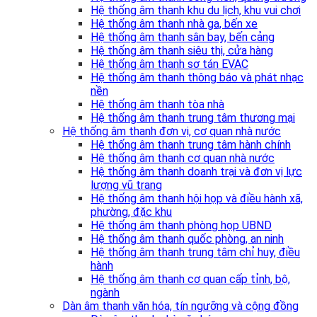
Hệ thống âm thanh khu du lịch, khu vui chơi
Hệ thống âm thanh nhà ga, bến xe
Hệ thống âm thanh sân bay, bến cảng
Hệ thống âm thanh siêu thị, cửa hàng
Hệ thống âm thanh sơ tán EVAC
Hệ thống âm thanh thông báo và phát nhạc
nền
Hệ thống âm thanh tòa nhà
Hệ thống âm thanh trung tâm thương mại
Hệ thống âm thanh đơn vị, cơ quan nhà nước
Hệ thống âm thanh trung tâm hành chính
Hệ thống âm thanh cơ quan nhà nước
Hệ thống âm thanh doanh trại và đơn vị lực
lượng vũ trang
Hệ thống âm thanh hội họp và điều hành xã,
phường, đặc khu
Hệ thống âm thanh phòng họp UBND
Hệ thống âm thanh quốc phòng, an ninh
Hệ thống âm thanh trung tâm chỉ huy, điều
hành
Hệ thống âm thanh cơ quan cấp tỉnh, bộ,
ngành
Dàn âm thanh văn hóa, tín ngưỡng và cộng đồng