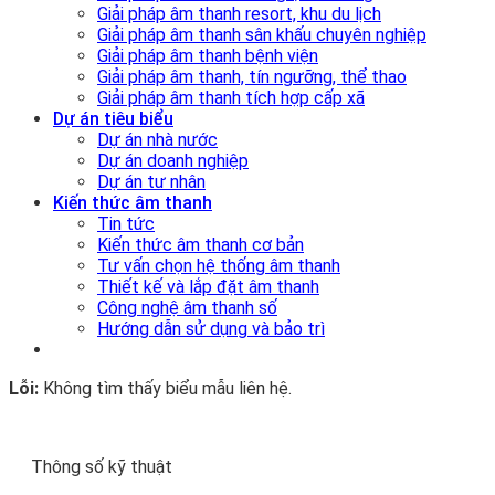
Giải pháp âm thanh resort, khu du lịch
Giải pháp âm thanh sân khấu chuyên nghiệp
Giải pháp âm thanh bệnh viện
Giải pháp âm thanh, tín ngưỡng, thể thao
Giải pháp âm thanh tích hợp cấp xã
Dự án tiêu biểu
Dự án nhà nước
Dự án doanh nghiệp
Dự án tư nhân
Kiến thức âm thanh
Tin tức
Kiến thức âm thanh cơ bản
Tư vấn chọn hệ thống âm thanh
Thiết kế và lắp đặt âm thanh
Công nghệ âm thanh số
Hướng dẫn sử dụng và bảo trì
Lỗi:
Không tìm thấy biểu mẫu liên hệ.
Thông số kỹ thuật