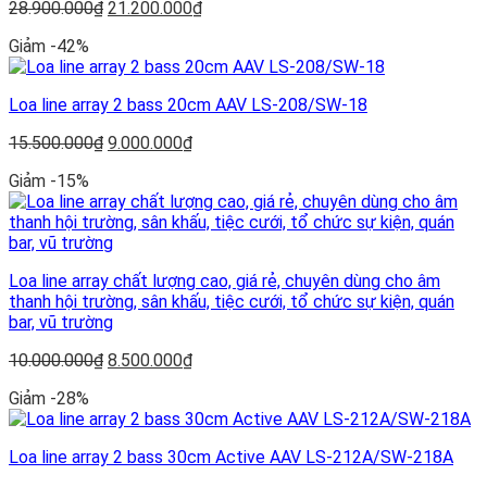
Giá
Giá
28.900.000
₫
21.200.000
₫
gốc
hiện
Giảm -42%
là:
tại
28.900.000₫.
là:
21.200.000₫.
Loa line array 2 bass 20cm AAV LS-208/SW-18
Giá
Giá
15.500.000
₫
9.000.000
₫
gốc
hiện
Giảm -15%
là:
tại
15.500.000₫.
là:
9.000.000₫.
Loa line array chất lượng cao, giá rẻ, chuyên dùng cho âm
thanh hội trường, sân khấu, tiệc cưới, tổ chức sự kiện, quán
bar, vũ trường
Giá
Giá
10.000.000
₫
8.500.000
₫
gốc
hiện
Giảm -28%
là:
tại
10.000.000₫.
là:
8.500.000₫.
Loa line array 2 bass 30cm Active AAV LS-212A/SW-218A