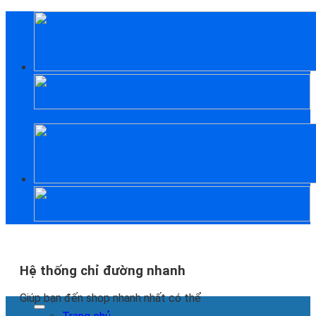
Skip
to
content
Hệ thống chỉ đường nhanh
Giúp bạn đến shop nhanh nhất có thể