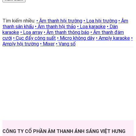
Tìm kiếm nhiều:
• Âm thanh hội trường
• Loa hội trường
• Âm
thanh sân khấu
• Âm thanh hội thảo
• Loa karaoke
• Dàn
karaoke
• Loa array
• Âm thanh thông báo
• Âm thanh đám
cưới
• Cục đẩy công suất
• Micro không dây
• Amply karaoke
•
Amply hội trường
• Mixer
• Vang số
CÔNG TY CỔ PHẦN ÂM THANH ÁNH SÁNG VIỆT HƯNG