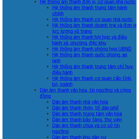
Hệ thống âm thanh đơn vị, cơ quan nhà nước
Hệ thống âm thanh trung tâm hành
chính
Hệ thống âm thanh cơ quan nhà nước
Hệ thống âm thanh doanh trại và đơn vị
lực lượng vũ trang
Hệ thống âm thanh hội họp và điều
hành xã, phường, đặc khu
Hệ thống âm thanh phòng họp UBND
Hệ thống âm thanh quốc phòng, an
ninh
Hệ thống âm thanh trung tâm chỉ huy,
điều hành
Hệ thống âm thanh cơ quan cấp tỉnh,
bộ, ngành
Dàn âm thanh văn hóa, tín ngưỡng và cộng
đồng
Dàn âm thanh nhà văn hóa
Dàn âm thanh thôn, tổ dân phố
Dàn âm thanh trung tâm văn hóa
Dàn âm thanh bảo tàng, thư viện
Dàn âm thanh chùa và cơ sở tín
ngưỡng
Dàn âm thanh khu dân cư