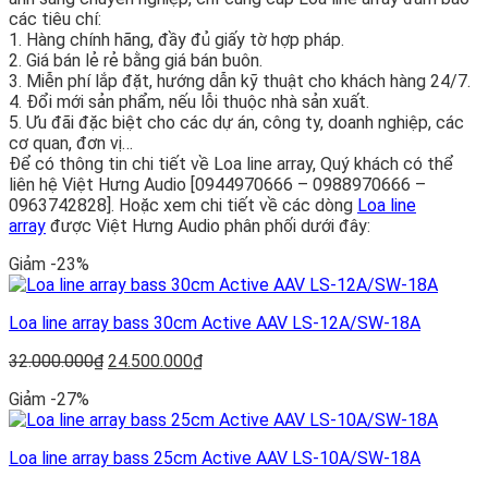
các tiêu chí:
1. Hàng chính hãng, đầy đủ giấy tờ hợp pháp.
2. Giá bán lẻ rẻ bằng giá bán buôn.
3. Miễn phí lắp đặt, hướng dẫn kỹ thuật cho khách hàng 24/7.
4. Đổi mới sản phẩm, nếu lỗi thuộc nhà sản xuất.
5. Ưu đãi đặc biệt cho các dự án, công ty, doanh nghiệp, các
cơ quan, đơn vị…
Để có thông tin chi tiết về Loa line array, Quý khách có thể
liên hệ Việt Hưng Audio [0944970666 – 0988970666 –
0963742828]. Hoặc xem chi tiết về các dòng
Loa line
array
được Việt Hưng Audio phân phối dưới đây:
Giảm -23%
Loa line array bass 30cm Active AAV LS-12A/SW-18A
Giá
Giá
32.000.000
₫
24.500.000
₫
gốc
hiện
Giảm -27%
là:
tại
32.000.000₫.
là:
24.500.000₫.
Loa line array bass 25cm Active AAV LS-10A/SW-18A