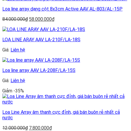
Loa line array dạng cột 8x3cm Active AAV AL-803/AL-15P
Giá
Giá
84.000.000
₫
58.000.000
₫
gốc
hiện
là:
tại
84.000.000₫.
là:
LOA LINE ARAY AAV LA-210F/LA-18S
58.000.000₫.
Giá:
Liên hệ
Loa line array AAV LA-208F/LA-15S
Giá:
Liên hệ
Giảm -35%
Loa Line Array âm thanh cực đỉnh, giá bán buôn rẻ nhất cả
nước
Giá
Giá
12.000.000
₫
7.800.000
₫