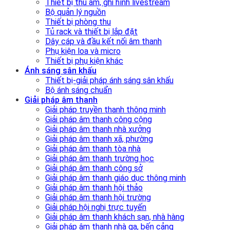
Thiết bị thu âm, ghi hình livestream
Bộ quản lý nguồn
Thiết bị phòng thu
Tủ rack và thiết bị lắp đặt
Dây cáp và đầu kết nối âm thanh
Phụ kiện loa và micro
Thiết bị phụ kiện khác
Ánh sáng sân khấu
Thiết bị-giải pháp ánh sáng sân khấu
Bộ ánh sáng chuẩn
Giải pháp âm thanh
Giải pháp truyền thanh thông minh
Giải pháp âm thanh công cộng
Giải pháp âm thanh nhà xưởng
Giải pháp âm thanh xã, phường
Giải pháp âm thanh tòa nhà
Giải pháp âm thanh trường học
Giải pháp âm thanh công sở
Giải pháp âm thanh giáo dục thông minh
Giải pháp âm thanh hội thảo
Giải pháp âm thanh hội trường
Giải pháp hội nghị trực tuyến
Giải pháp âm thanh khách sạn, nhà hàng
Giải pháp âm thanh nhà ga, bến cảng