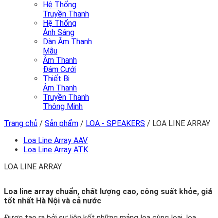
Hệ Thống
Truyền Thanh
Hệ Thống
Ánh Sáng
Dàn Âm Thanh
Mẫu
Âm Thanh
Đám Cưới
Thiết Bị
Âm Thanh
Truyền Thanh
Thông Minh
Trang chủ
/
Sản phẩm
/
LOA - SPEAKERS
/
LOA LINE ARRAY
Loa Line Array AAV
Loa Line Array ATK
LOA LINE ARRAY
Loa line array chuẩn, chất lượng cao, công suất khỏe, giá
tốt nhất Hà Nội và cả nước
Được tạo ra bởi sự liên kết những mảng loa cùng loại, loa