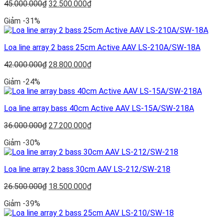
Giá
Giá
45.000.000
₫
32.500.000
₫
gốc
hiện
Giảm -31%
là:
tại
45.000.000₫.
là:
32.500.000₫.
Loa line array 2 bass 25cm Active AAV LS-210A/SW-18A
Giá
Giá
42.000.000
₫
28.800.000
₫
gốc
hiện
Giảm -24%
là:
tại
42.000.000₫.
là:
28.800.000₫.
Loa line array bass 40cm Active AAV LS-15A/SW-218A
Giá
Giá
36.000.000
₫
27.200.000
₫
gốc
hiện
Giảm -30%
là:
tại
36.000.000₫.
là:
27.200.000₫.
Loa line array 2 bass 30cm AAV LS-212/SW-218
Giá
Giá
26.500.000
₫
18.500.000
₫
gốc
hiện
Giảm -39%
là:
tại
26.500.000₫.
là: