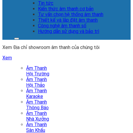
Tin tức
Kiến thức âm thanh cơ bản
Tư vấn chọn hệ thống âm thanh
Thiết kế và lắp đặt âm thanh
Công nghệ âm thanh số
Hướng dẫn sử dụng và bảo trì
Xem Địa chỉ showroom âm thanh của chúng tôi
Xem
Âm Thanh
Hội Trường
Âm Thanh
Hội Thảo
Âm Thanh
Karaoke
Âm Thanh
Thông Báo
Âm Thanh
Nhà Xưởng
Âm Thanh
Sân Khấu