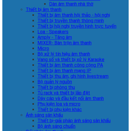
Dàn âm thanh nhà thờ
Thiết bị âm thanh
Thiết bị âm thanh hội thảo - hội nghị
Thiết bị truyền thanh thông minh
Thiết bị hội nghị truyền hình trực tuyến
Loa - Speakers
Amply - Tăng âm
MIXER- Bàn trộn âm thanh
Micro
Bộ xử lý tín hiệu âm thanh
Vang số và thiết bị xử lý Karaoke
Thiết bị âm thanh công cộng PA
Thiết bị âm thanh mạng IP
Thiết bị thu âm, ghi hình livestream
Bộ quản lý nguồn
Thiết bị phòng thu
Tủ rack và thiết bị lắp đặt
Dây cáp và đầu kết nối âm thanh
Phụ kiện loa và micro
Thiết bị phụ kiện khác
Ánh sáng sân khấu
Thiết bị-giải pháp ánh sáng sân khấu
Bộ ánh sáng chuẩn