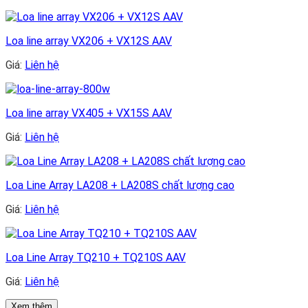
gốc
hiện
là:
tại
12.000.000₫.
là:
Loa line array VX206 + VX12S AAV
7.800.000₫.
Giá:
Liên hệ
Loa line array VX405 + VX15S AAV
Giá:
Liên hệ
Loa Line Array LA208 + LA208S chất lượng cao
Giá:
Liên hệ
Loa Line Array TQ210 + TQ210S AAV
Giá:
Liên hệ
Xem thêm