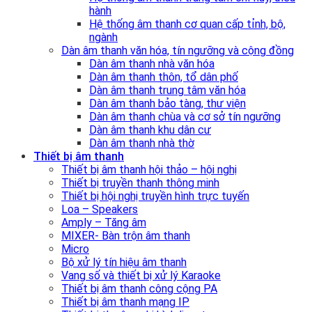
hành
Hệ thống âm thanh cơ quan cấp tỉnh, bộ,
ngành
Dàn âm thanh văn hóa, tín ngưỡng và cộng đồng
Dàn âm thanh nhà văn hóa
Dàn âm thanh thôn, tổ dân phố
Dàn âm thanh trung tâm văn hóa
Dàn âm thanh bảo tàng, thư viện
Dàn âm thanh chùa và cơ sở tín ngưỡng
Dàn âm thanh khu dân cư
Dàn âm thanh nhà thờ
Thiết bị âm thanh
Thiết bị âm thanh hội thảo – hội nghị
Thiết bị truyền thanh thông minh
Thiết bị hội nghị truyền hình trực tuyến
Loa – Speakers
Amply – Tăng âm
MIXER- Bàn trộn âm thanh
Micro
Bộ xử lý tín hiệu âm thanh
Vang số và thiết bị xử lý Karaoke
Thiết bị âm thanh công cộng PA
Thiết bị âm thanh mạng IP