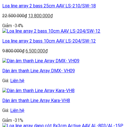
18.500.000₫.
Loa line array 2 bass 25cm AAV LS-210/SW-18
Giá
Giá
22.500.000
₫
13.800.000
₫
gốc
hiện
Giảm -34%
là:
tại
22.500.000₫.
là:
13.800.000₫.
Loa line array 2 bass 10cm AAV LS-204/SW-12
Giá
Giá
9.800.000
₫
6.500.000
₫
gốc
hiện
là:
tại
9.800.000₫.
là:
Dàn âm thanh Line Array DMX- VH09
6.500.000₫.
Giá:
Liên hệ
Dàn âm thanh Line Array Kara-VH8
Giá:
Liên hệ
Giảm -31%