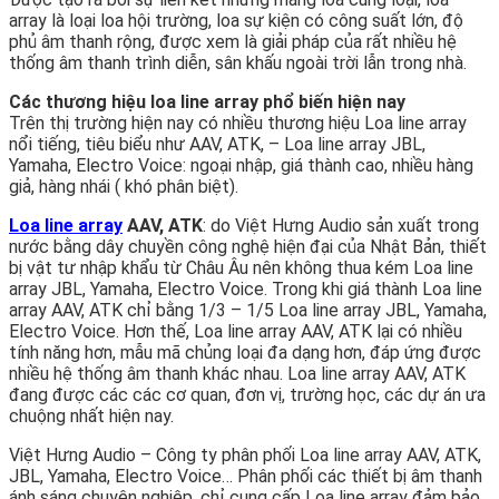
array là loại loa hội trường, loa sự kiện có công suất lớn, độ
phủ âm thanh rộng, được xem là giải pháp của rất nhiều hệ
thống âm thanh trình diễn, sân khấu ngoài trời lẫn trong nhà.
Các thương hiệu loa line array phổ biến hiện nay
Trên thị trường hiện nay có nhiều thương hiệu Loa line array
nổi tiếng, tiêu biểu như AAV, ATK, – Loa line array JBL,
Yamaha, Electro Voice: ngoại nhập, giá thành cao, nhiều hàng
giả, hàng nhái ( khó phân biệt).
Loa line array
AAV, ATK
: do Việt Hưng Audio sản xuất trong
nước bằng dây chuyền công nghệ hiện đại của Nhật Bản, thiết
bị vật tư nhập khẩu từ Châu Âu nên không thua kém Loa line
array JBL, Yamaha, Electro Voice. Trong khi giá thành Loa line
array AAV, ATK chỉ bằng 1/3 – 1/5 Loa line array JBL, Yamaha,
Electro Voice. Hơn thế, Loa line array AAV, ATK lại có nhiều
tính năng hơn, mẫu mã chủng loại đa dạng hơn, đáp ứng được
nhiều hệ thống âm thanh khác nhau. Loa line array AAV, ATK
đang được các các cơ quan, đơn vị, trường học, các dự án ưa
chuộng nhất hiện nay.
Việt Hưng Audio – Công ty phân phối Loa line array AAV, ATK,
JBL, Yamaha, Electro Voice… Phân phối các thiết bị âm thanh
ánh sáng chuyên nghiệp, chỉ cung cấp Loa line array đảm bảo