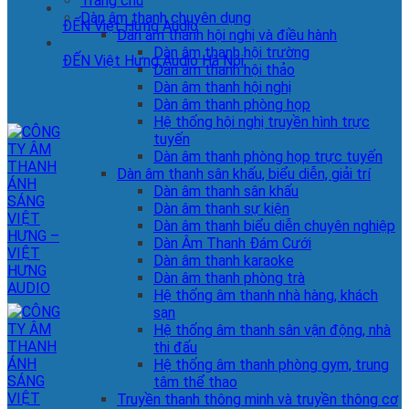
Trang chủ
Dàn âm thanh chuyên dụng
ĐẾN Việt Hưng Audio
Dàn âm thanh hội nghị và điều hành
Dàn âm thanh hội trường
ĐẾN Việt Hưng Audio Hà Nội
Dàn âm thanh hội thảo
Dàn âm thanh hội nghị
Dàn âm thanh phòng họp
Hệ thống hội nghị truyền hình trực
tuyến
Dàn âm thanh phòng họp trực tuyến
Dàn âm thanh sân khấu, biểu diễn, giải trí
Dàn âm thanh sân khấu
Dàn âm thanh sự kiện
Dàn âm thanh biểu diễn chuyên nghiệp
Dàn Âm Thanh Đám Cưới
Dàn âm thanh karaoke
Dàn âm thanh phòng trà
Hệ thống âm thanh nhà hàng, khách
sạn
Hệ thống âm thanh sân vận động, nhà
thi đấu
Hệ thống âm thanh phòng gym, trung
tâm thể thao
Truyền thanh thông minh và truyền thông cơ