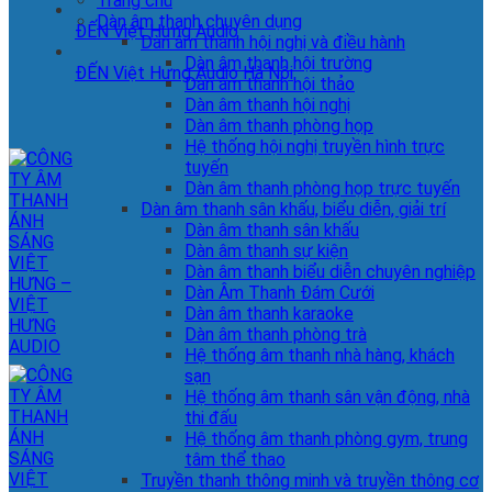
Trang chủ
Dàn âm thanh chuyên dụng
ĐẾN Việt Hưng Audio
Dàn âm thanh hội nghị và điều hành
Dàn âm thanh hội trường
ĐẾN Việt Hưng Audio Hà Nội
Dàn âm thanh hội thảo
Dàn âm thanh hội nghị
Dàn âm thanh phòng họp
Hệ thống hội nghị truyền hình trực
tuyến
Dàn âm thanh phòng họp trực tuyến
Dàn âm thanh sân khấu, biểu diễn, giải trí
Dàn âm thanh sân khấu
Dàn âm thanh sự kiện
Dàn âm thanh biểu diễn chuyên nghiệp
Dàn Âm Thanh Đám Cưới
Dàn âm thanh karaoke
Dàn âm thanh phòng trà
Hệ thống âm thanh nhà hàng, khách
sạn
Hệ thống âm thanh sân vận động, nhà
thi đấu
Hệ thống âm thanh phòng gym, trung
tâm thể thao
Truyền thanh thông minh và truyền thông cơ