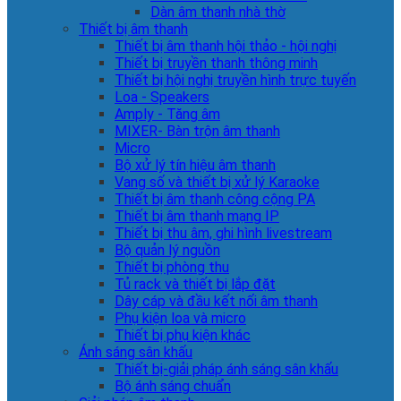
Dàn âm thanh nhà thờ
Thiết bị âm thanh
Thiết bị âm thanh hội thảo - hội nghị
Thiết bị truyền thanh thông minh
Thiết bị hội nghị truyền hình trực tuyến
Loa - Speakers
Amply - Tăng âm
MIXER- Bàn trộn âm thanh
Micro
Bộ xử lý tín hiệu âm thanh
Vang số và thiết bị xử lý Karaoke
Thiết bị âm thanh công cộng PA
Thiết bị âm thanh mạng IP
Thiết bị thu âm, ghi hình livestream
Bộ quản lý nguồn
Thiết bị phòng thu
Tủ rack và thiết bị lắp đặt
Dây cáp và đầu kết nối âm thanh
Phụ kiện loa và micro
Thiết bị phụ kiện khác
Ánh sáng sân khấu
Thiết bị-giải pháp ánh sáng sân khấu
Bộ ánh sáng chuẩn