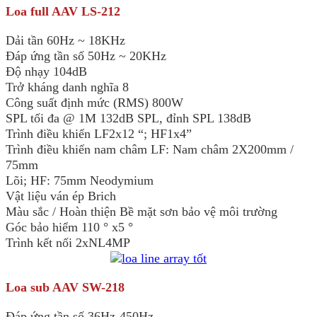
Loa full AAV LS-212
Dải tần 60Hz ~ 18KHz
Đáp ứng tần số 50Hz ~ 20KHz
Độ nhạy 104dB
Trở kháng danh nghĩa 8
Công suất định mức (RMS) 800W
SPL tối đa @ 1M 132dB SPL, đỉnh SPL 138dB
Trình điều khiển LF2x12 “; HF1x4”
Trình điều khiển nam châm LF: Nam châm 2X200mm /
75mm
Lõi; HF: 75mm Neodymium
Vật liệu ván ép Brich
Màu sắc / Hoàn thiện Bề mặt sơn bảo vệ môi trường
Góc bảo hiểm 110 ° x5 °
Trình kết nối 2xNL4MP
Loa sub AAV SW-218
Đáp ứng tần số 36Hz-450Hz