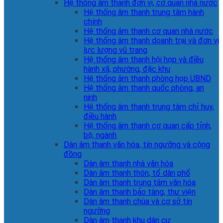
Hệ thống âm thanh đơn vị, cơ quan nhà nước
Hệ thống âm thanh trung tâm hành
chính
Hệ thống âm thanh cơ quan nhà nước
Hệ thống âm thanh doanh trại và đơn vị
lực lượng vũ trang
Hệ thống âm thanh hội họp và điều
hành xã, phường, đặc khu
Hệ thống âm thanh phòng họp UBND
Hệ thống âm thanh quốc phòng, an
ninh
Hệ thống âm thanh trung tâm chỉ huy,
điều hành
Hệ thống âm thanh cơ quan cấp tỉnh,
bộ, ngành
Dàn âm thanh văn hóa, tín ngưỡng và cộng
đồng
Dàn âm thanh nhà văn hóa
Dàn âm thanh thôn, tổ dân phố
Dàn âm thanh trung tâm văn hóa
Dàn âm thanh bảo tàng, thư viện
Dàn âm thanh chùa và cơ sở tín
ngưỡng
Dàn âm thanh khu dân cư