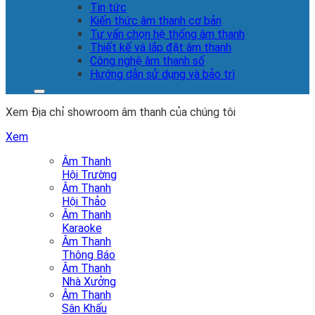
Tin tức
Kiến thức âm thanh cơ bản
Tư vấn chọn hệ thống âm thanh
Thiết kế và lắp đặt âm thanh
Công nghệ âm thanh số
Hướng dẫn sử dụng và bảo trì
Xem Địa chỉ showroom âm thanh của chúng tôi
Xem
Âm Thanh
Hội Trường
Âm Thanh
Hội Thảo
Âm Thanh
Karaoke
Âm Thanh
Thông Báo
Âm Thanh
Nhà Xưởng
Âm Thanh
Sân Khấu