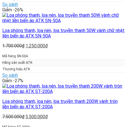
So sánh
Giảm -26%
Loa phóng thanh, loa nén, loa truyền thanh 50W vành chữ nhật
liền biến áp ATK SN-50A
Giá
Giá
1.700.000
₫
1.250.000
₫
gốc
hiện
là:
tại
Mã hàng SN-50A
1.700.000₫.
là:
Hãng sản xuất ATK
1.250.000₫.
Thương hiệu ATK
So sánh
Giảm -27%
Loa phóng thanh, loa nén, loa truyền thanh 200W vành tròn
liền biến áp ATK ST-200A
Giá
Giá
7.500.000
₫
5.500.000
₫
gốc
hiện
Mã hàng ST-200A