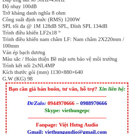
Độ nhạy 100dB
Trở kháng danh nghĩa 8 ohm
Công suất định mức (RMS) 1200W
SPL tối đa @ 1M 128dB SPL, Đỉnh SPL 134dB
Trình điều khiển LF2x18 “
Trình điều khiển nam châm LF: Nam châm 2X220mm /
100mm
Ván ép bạch dương
Màu sắc / Hoàn thiện Bề mặt sơn bảo vệ môi trường
Trình kết nối 2xNL4MP
Kích thước gói (mm) 1130×880×640
G.W (KG) 98
Bạn cần giá bán buôn, tư vấn, hỗ trợ?
Xin liên hệ:
——————————————–
Đt/Zalo:
0944970666
–
0988970666
Skype: viethungepc
——————————————–
Fanpage: Việt Hưng Audio
Gmail: viethungaudio@gmail.com