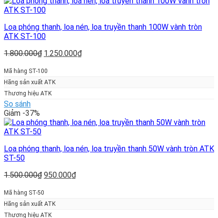
Loa phóng thanh, loa nén, loa truyền thanh 100W vành tròn
ATK ST-100
Giá
Giá
1.800.000
₫
1.250.000
₫
gốc
hiện
là:
tại
Mã hàng ST-100
1.800.000₫.
là:
Hãng sản xuất ATK
1.250.000₫.
Thương hiệu ATK
So sánh
Giảm -37%
Loa phóng thanh, loa nén, loa truyền thanh 50W vành tròn ATK
ST-50
Giá
Giá
1.500.000
₫
950.000
₫
gốc
hiện
là:
tại
Mã hàng ST-50
1.500.000₫.
là:
Hãng sản xuất ATK
950.000₫.
Thương hiệu ATK