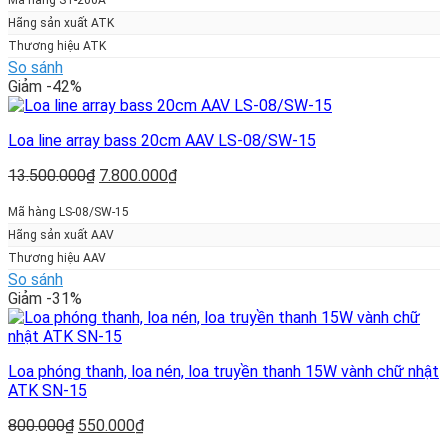
là:
tại
7.500.000₫.
là:
Hãng sản xuất ATK
5.500.000₫.
Thương hiệu ATK
So sánh
Giảm -42%
Loa line array bass 20cm AAV LS-08/SW-15
Giá
Giá
13.500.000
₫
7.800.000
₫
gốc
hiện
là:
tại
Mã hàng LS-08/SW-15
13.500.000₫.
là:
Hãng sản xuất AAV
7.800.000₫.
Thương hiệu AAV
So sánh
Giảm -31%
Loa phóng thanh, loa nén, loa truyền thanh 15W vành chữ nhật
ATK SN-15
Giá
Giá
800.000
₫
550.000
₫
gốc
hiện