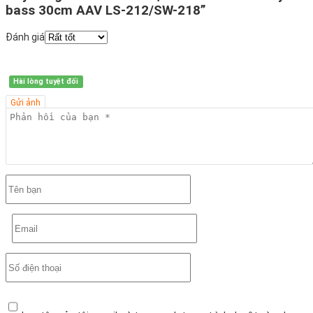
bass 30cm AAV LS-212/SW-218”
Đánh giá
Hài lòng tuyệt đối
Gửi ảnh