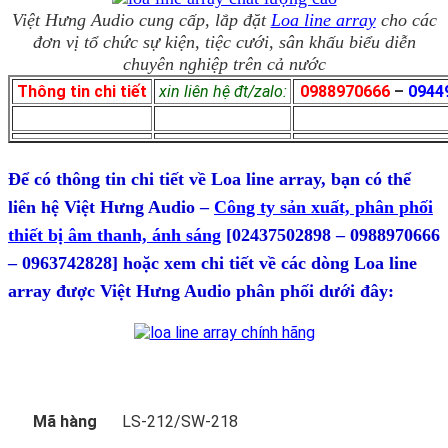
Việt Hưng Audio cung cấp, lắp đặt
Loa line array
cho các
đơn vị tổ chức sự kiện, tiệc cưới, sân khấu biểu diễn
chuyên nghiệp trên cả nước
Thông tin chi tiết
xin liên hệ đt/zalo:
0988970666
–
0944
Để có thông tin chi tiết về Loa line array
, bạn có thể
liên hệ Việt Hưng Audio –
Công ty sản xuất, phân phối
thiết bị âm thanh, ánh sáng
[02437502898 – 0988970666
– 0963742828] hoặc xem chi tiết về các dòng Loa line
array được Việt Hưng Audio phân phối dưới đây:
Mã hàng
LS-212/SW-218