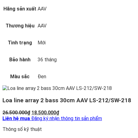
Hãng sản xuất
AAV
Thương hiệu
AAV
Tình trạng
Mới
Bảo hành
36 tháng
Màu sắc
Đen
Loa line array 2 bass 30cm AAV LS-212/SW-218
Giá
Giá
26.500.000
₫
18.500.000
₫
gốc
hiện
Liên hệ mua
Đăng ký nhận thông tin sản phẩm
là:
tại
Thông số kỹ thuật
26.500.000₫.
là:
18.500.000₫.