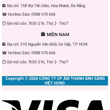
🏤 Địa chỉ: 158 Bùi Tấn Diên, Hòa Khánh, Đà Nẵng
☎ Hotline/Zalo: 0988 970 666
⏱ Giờ mở cửa: 7h30-21h, Thứ 2- Thứ7
🏣 MIỀN NAM
🏤 Địa chỉ: 510 Nguyễn Văn Khối, Gò Vấp, TP HCM
☎ Hotline/Zalo: 0988 970 666
⏱ Giờ mở cửa: 7h30-21h, Thứ 2- Thứ7
Copyright © 2026 CÔNG TY CP ÂM THANH ÁNH SÁNG
VIỆT HƯNG