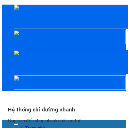
Skip
to
content
Hệ thống chỉ đường nhanh
Giúp bạn đến shop nhanh nhất có thể