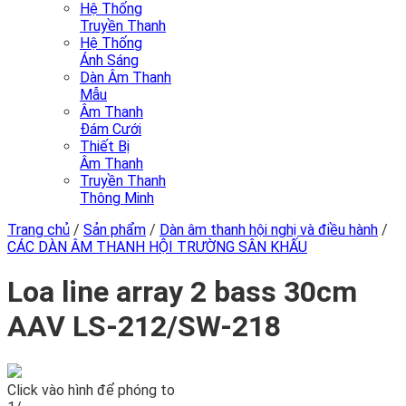
Hệ Thống
Truyền Thanh
Hệ Thống
Ánh Sáng
Dàn Âm Thanh
Mẫu
Âm Thanh
Đám Cưới
Thiết Bị
Âm Thanh
Truyền Thanh
Thông Minh
Trang chủ
/
Sản phẩm
/
Dàn âm thanh hội nghị và điều hành
/
CÁC DÀN ÂM THANH HỘI TRƯỜNG SÂN KHẤU
Loa line array 2 bass 30cm
AAV LS-212/SW-218
Click vào hình để phóng to