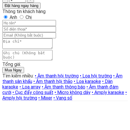
26.500.000₫.
line
là:
Đặt hàng ngay hàng
array
18.500.000₫.
Thông tin khách hàng
2
Anh
Chị
bass
30cm
AAV
LS-
212/SW-
218
số
lượng
Tổng giá:
Mua Ngay
Tìm kiếm nhiều:
• Âm thanh hội trường
• Loa hội trường
• Âm
thanh sân khấu
• Âm thanh hội thảo
• Loa karaoke
• Dàn
karaoke
• Loa array
• Âm thanh thông báo
• Âm thanh đám
cưới
• Cục đẩy công suất
• Micro không dây
• Amply karaoke
•
Amply hội trường
• Mixer
• Vang số