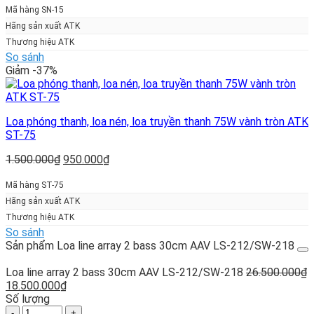
là:
tại
Mã hàng SN-15
800.000₫.
là:
Hãng sản xuất ATK
550.000₫.
Thương hiệu ATK
So sánh
Giảm -37%
Loa phóng thanh, loa nén, loa truyền thanh 75W vành tròn ATK
ST-75
Giá
Giá
1.500.000
₫
950.000
₫
gốc
hiện
là:
tại
Mã hàng ST-75
1.500.000₫.
là:
Hãng sản xuất ATK
950.000₫.
Thương hiệu ATK
So sánh
Sản phẩm Loa line array 2 bass 30cm AAV LS-212/SW-218
Loa line array 2 bass 30cm AAV LS-212/SW-218
26.500.000
₫
Giá
Giá
18.500.000
₫
gốc
hiện
Số lượng
là:
Loa
tại