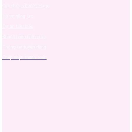
Giới thiệu về Việt Hưng
Hồ sơ năng lực
Dự án tiêu biểu
Khách hàng nhà nước
Thông tin tuyển dụng
Chấp nhận thanh toán