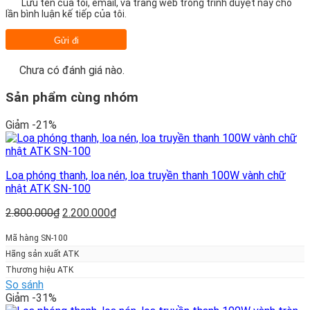
Lưu tên của tôi, email, và trang web trong trình duyệt này cho
lần bình luận kế tiếp của tôi.
Chưa có đánh giá nào.
Sản phẩm cùng nhóm
Giảm -21%
Loa phóng thanh, loa nén, loa truyền thanh 100W vành chữ
nhật ATK SN-100
Giá
Giá
2.800.000
₫
2.200.000
₫
gốc
hiện
là:
tại
Mã hàng SN-100
2.800.000₫.
là:
Hãng sản xuất ATK
2.200.000₫.
Thương hiệu ATK
So sánh
Giảm -31%