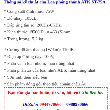
Thông số kỹ thuật của Loa phóng thanh ATK ST-75A
* Công suất định mức: 75W
* Độ nhạy: 105dB,
* Đáp ứng tần số: 200Hz-6KHz,
* Kích thước: Ø500(R) × 463 (S)mm
* Trọng lượng: 5,2 kg
* Cường độ âm thanh (1W,1m): 110dB
* Điện áp đường dây: 100V,
* Phần vành loa: nhôm, màu trắng nhạt
* Phần phản xạ của loa: nhựa ABS, màu trắng nhạt
* Sơn tĩnh điện siêu bền
* Sản phẩm đóng gói theo tiêu chuẩn châu Âu
Bạn cần giá bán buôn, tư vấn, hỗ trợ?
Xin liên hệ:
——————————————–
Đt/Zalo:
0944970666
–
0988970666