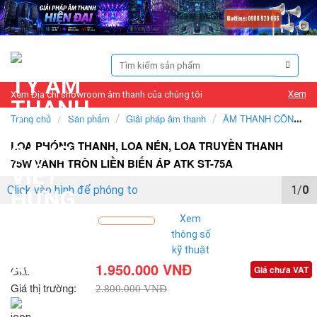
Skip
to
content
Tìm
kiếm:
Xem
Xem Địa chỉ showroom âm thanh của chúng tôi
Trang chủ
/
Sản phẩm
/
Giải pháp âm thanh
/
ÂM THANH CÔNG
CỘNG, ÂM THANH THÔNG BÁO, ÂM THANH NHÀ XƯỞNG, TÒA
LOA PHÓNG THANH, LOA NÉN, LOA TRUYỀN THANH
75W VÀNH TRÒN LIỀN BIẾN ÁP ATK ST-75A
NHÀ, NHẠC NỀN
Click vào hình để phóng to
1/
0
Xem
thông số
kỹ thuật
1.950.000 VNĐ
Giá:
Giá chưa VAT
Giá thị trường:
2.800.000 VNĐ