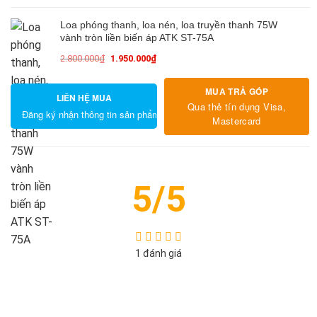
Loa phóng thanh, loa nén, loa truyền thanh 75W
vành tròn liền biến áp ATK ST-75A
2.800.000
₫
1.950.000
₫
Giá
Giá
gốc
hiện
MUA TRẢ GÓP
là:
tại
LIÊN HỆ MUA
2.800.000₫.
là:
Qua thẻ tín dụng Visa,
Đăng ký nhận thông tin sản phẩm
1.950.000₫.
Mastercard
5/5
1 đánh giá
5
4
3