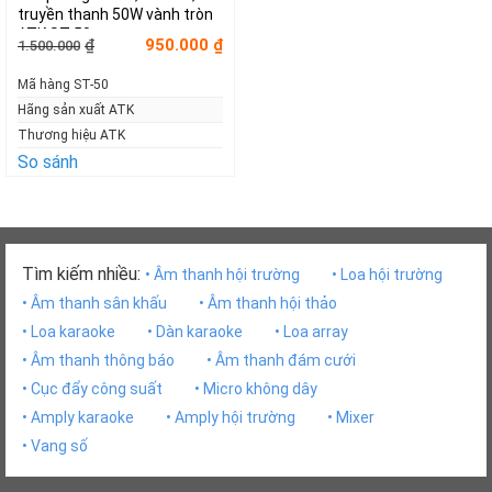
truyền thanh 50W vành tròn
ATK ST-50
Giá
Giá
950.000
₫
₫
1.500.000
gốc
hiện
là:
tại
Mã hàng ST-50
1.500.000₫.
là:
950.000₫.
Hãng sản xuất ATK
Thương hiệu ATK
So sánh
Tìm kiếm nhiều:
• Âm thanh hội trường
• Loa hội trường
• Âm thanh sân khấu
• Âm thanh hội thảo
• Loa karaoke
• Dàn karaoke
• Loa array
• Âm thanh thông báo
• Âm thanh đám cưới
• Cục đẩy công suất
• Micro không dây
• Amply karaoke
• Amply hội trường
• Mixer
• Vang số