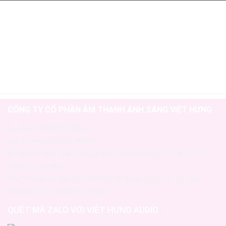
CÔNG TY CỔ PHẦN ÂM THANH ÁNH SÁNG VIỆT HƯNG
Hotline: 0988 970 666
Mã số thuế: 0104138073
Số quyết định thành lập doanh nghiệp ngày 27/08/2009
Nơi cấp: Hà Nội
Văn Phòng Hà Nội: Số 486/10/8, Xuân Đỉnh, Tp. Hà Nội
Hotline/Zalo: 0988 970 666
QUÉT MÃ ZALO VỚI VIỆT HƯNG AUDIO