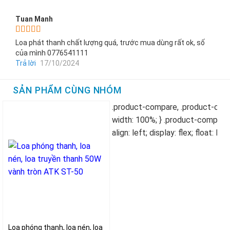
Tuan Manh
Được xếp
Loa phát thanh chất lượng quá, trước mua dùng rất ok, số
hạng
5
5 sao
của mình 0776541111
Trả lời
17/10/2024
SẢN PHẨM CÙNG NHÓM
Loa phóng thanh, loa nén, loa