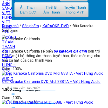
Âm Thanh
Thiết Bị
Truyền Thanh
Đám Cưới
Âm Thanh
Thông Minh
Trang chủ
/
Sản phẩm
/
KARAOKE, DVD
/
Đầu Karaoke
California
Đầu Karaoke California
Đầu Karaoke California sẽ biến
bộ karaoke gia đình
bạn trở
thành một hệ thống âm thanh tuyệt hảo, thỏa mãn mọi nhu
cầu ca hát của các thành viên
Giảm -100%
Đầu Karaoke California DVD Midi 888TA – Việt Hưng Audio
Tìm
Khoảng
1.800.000
₫
–
Miễn phí!
kiếm:
giá:
từ
Giảm -100%
1.800.000₫
Tìm
đến
kiếm: