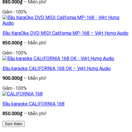
Khoảng
880.000
₫
–
Miễn phí!
giá:
từ
Giảm -100%
880.000₫
đến
Miễn
phí!
Đầu KaraOke DVD MIDI California MP-168 – Việt Hưng Audio
Khoảng
850.000
₫
–
Miễn phí!
giá:
từ
Giảm -100%
850.000₫
đến
Miễn
Đầu karaoke CALIFORNIA 168 OK – Việt Hưng Audio
phí!
Khoảng
900.000
₫
–
Miễn phí!
giá:
từ
Giảm -100%
900.000₫
đến
Miễn
Đầu karaoke CALIFORNIA 168
phí!
Khoảng
850.000
₫
–
Miễn phí!
giá:
từ
Xem thêm
850.000₫