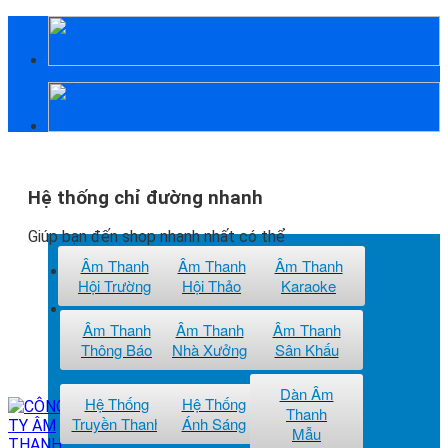
Skip
to
content
Hệ thống chỉ đường nhanh
Giúp bạn đến shop nhanh nhất có thể
Âm Thanh
Âm Thanh
Âm Thanh
Hội Trường
Hội Thảo
Karaoke
ĐẾN Việt Hưng Audio
Âm Thanh
Âm Thanh
Âm Thanh
ĐẾN Việt Hưng Audio Hà Nội
Thông Báo
Nhà Xưởng
Sân Khấu
Dàn Âm
Hệ Thống
Hệ Thống
Thanh
Truyền Thanh
Ánh Sáng
Mẫu