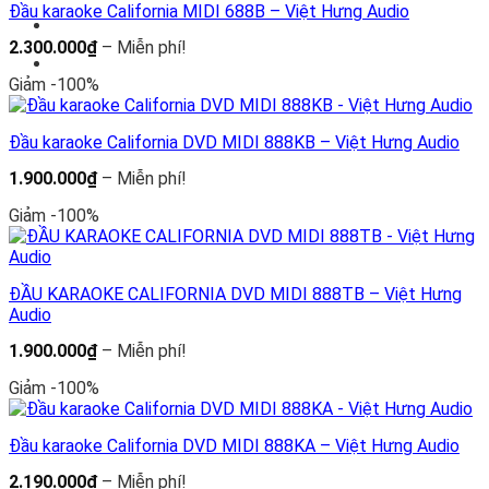
Miễn
Đầu karaoke California MIDI 688B – Việt Hưng Audio
phí!
Khoảng
2.300.000
₫
–
Miễn phí!
giá:
từ
Giảm -100%
2.300.000₫
đến
Miễn
Đầu karaoke California DVD MIDI 888KB – Việt Hưng Audio
phí!
Khoảng
1.900.000
₫
–
Miễn phí!
giá:
từ
Giảm -100%
1.900.000₫
đến
Miễn
phí!
ĐẦU KARAOKE CALIFORNIA DVD MIDI 888TB – Việt Hưng
Audio
Khoảng
1.900.000
₫
–
Miễn phí!
giá:
từ
Giảm -100%
1.900.000₫
đến
Miễn
Đầu karaoke California DVD MIDI 888KA – Việt Hưng Audio
phí!
Khoảng
2.190.000
₫
–
Miễn phí!