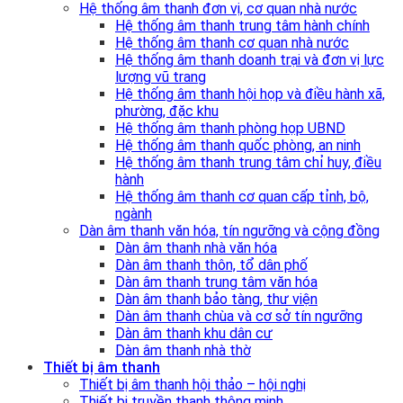
Hệ thống âm thanh đơn vị, cơ quan nhà nước
Hệ thống âm thanh trung tâm hành chính
Hệ thống âm thanh cơ quan nhà nước
Hệ thống âm thanh doanh trại và đơn vị lực
lượng vũ trang
Hệ thống âm thanh hội họp và điều hành xã,
phường, đặc khu
Hệ thống âm thanh phòng họp UBND
Hệ thống âm thanh quốc phòng, an ninh
Hệ thống âm thanh trung tâm chỉ huy, điều
hành
Hệ thống âm thanh cơ quan cấp tỉnh, bộ,
ngành
Dàn âm thanh văn hóa, tín ngưỡng và cộng đồng
Dàn âm thanh nhà văn hóa
Dàn âm thanh thôn, tổ dân phố
Dàn âm thanh trung tâm văn hóa
Dàn âm thanh bảo tàng, thư viện
Dàn âm thanh chùa và cơ sở tín ngưỡng
Dàn âm thanh khu dân cư
Dàn âm thanh nhà thờ
Thiết bị âm thanh
Thiết bị âm thanh hội thảo – hội nghị
Thiết bị truyền thanh thông minh