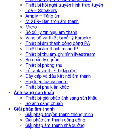
Thiết bị hội nghị truyền hình trực tuyến
Loa – Speakers
Amply – Tăng âm
MIXER- Bàn trộn âm thanh
Micro
Bộ xử lý tín hiệu âm thanh
Vang số và thiết bị xử lý Karaoke
Thiết bị âm thanh công cộng PA
Thiết bị âm thanh mạng IP
Thiết bị thu âm, ghi hình livestream
Bộ quản lý nguồn
Thiết bị phòng thu
Tủ rack và thiết bị lắp đặt
Dây cáp và đầu kết nối âm thanh
Phụ kiện loa và micro
Thiết bị phụ kiện khác
Ánh sáng sân khấu
Thiết bị-giải pháp ánh sáng sân khấu
Bộ ánh sáng chuẩn
Giải pháp âm thanh
Giải pháp truyền thanh thông minh
Giải pháp âm thanh công cộng
Giải pháp âm thanh nhà xưởng