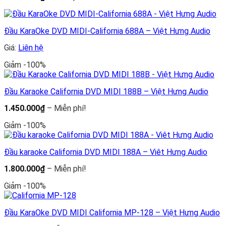
giá:
từ
2.190.000₫
đến
Đầu KaraOke DVD MIDI-California 688A – Việt Hưng Audio
Miễn
phí!
Giá:
Liên hệ
Giảm -100%
Đầu Karaoke California DVD MIDI 188B – Việt Hưng Audio
Khoảng
1.450.000
₫
–
Miễn phí!
giá:
từ
Giảm -100%
1.450.000₫
đến
Miễn
Đầu karaoke California DVD MIDI 188A – Viêt Hưng Audio
phí!
Khoảng
1.800.000
₫
–
Miễn phí!
giá:
từ
Giảm -100%
1.800.000₫
đến
Miễn
Đầu KaraOke DVD MIDI California MP-128 – Việt Hưng Audio
phí!