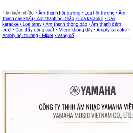
đến
Miễn
phí!
Tìm kiếm nhiều:
• Âm thanh hội trường
• Loa hội trường
• Âm
thanh sân khấu
• Âm thanh hội thảo
• Loa karaoke
• Dàn
karaoke
• Loa array
• Âm thanh thông báo
• Âm thanh đám
cưới
• Cục đẩy công suất
• Micro không dây
• Amply karaoke
•
Amply hội trường
• Mixer
• Vang số