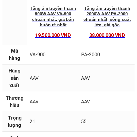
Tăng âm truyền thanh
Tăng âm truyền thanh
900W AAV VA-900
2000W AAV PA-2000
chuẩn nhất, giá bán
chuẩn nhất, công suất
buôn rẻ nhất
lớn, giá gốc
19.500.000 VNĐ
38.000.000 VNĐ
Mã
VA-900
PA-2000
hàng
Hãng
sản
AAV
AAV
xuất
Thương
AAV
AAV
hiệu
Trọng
21
55
lượng