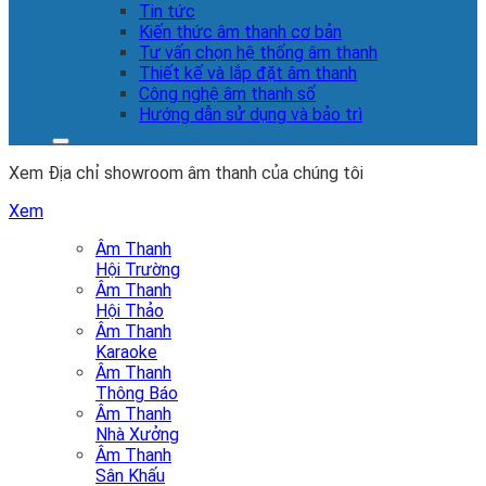
Tin tức
Kiến thức âm thanh cơ bản
Tư vấn chọn hệ thống âm thanh
Thiết kế và lắp đặt âm thanh
Công nghệ âm thanh số
Hướng dẫn sử dụng và bảo trì
Xem Địa chỉ showroom âm thanh của chúng tôi
Xem
Âm Thanh
Hội Trường
Âm Thanh
Hội Thảo
Âm Thanh
Karaoke
Âm Thanh
Thông Báo
Âm Thanh
Nhà Xưởng
Âm Thanh
Sân Khấu