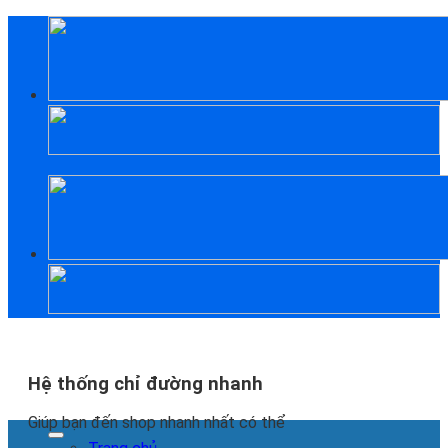
Skip
to
content
Hệ thống chỉ đường nhanh
Giúp bạn đến shop nhanh nhất có thể