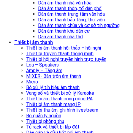
Dàn âm thanh nhà văn hóa
Dàn âm thanh thôn, tổ dân phố
Dàn âm thanh trung tâm văn hóa
Dàn âm thanh bảo tàng, thư viện
Dàn âm thanh chùa và cơ sở tín ngưỡng
Dàn âm thanh khu dân cư
Dàn âm thanh nhà thờ
Thiết bị âm thanh
Thiết bị âm thanh hội thảo – hội nghị
Thiết bị truyền thanh thông minh
Thiết bị hội nghị truyền hình trực tuyến
Loa – Speakers
Amply – Tăng âm
MIXER- Bàn trộn âm thanh
Micro
Bộ xử lý tín hiệu âm thanh
Vang số và thiết bị xử lý Karaoke
Thiết bị âm thanh công cộng PA
Thiết bị âm thanh mạng IP
Thiết bị thu âm, ghi hình livestream
Bộ quản lý nguồn
Thiết bị phòng thu
Tủ rack và thiết bị lắp đặt
Dây cáp và đầu kết nối âm thanh