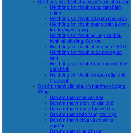
Hệ thống âm thanh đơn vị, cơ quan nhà nước
Hệ thống âm thanh trung tâm hành
chính
Hệ thống âm thanh cơ quan nhà nước
Hệ thống âm thanh doanh trại và đơn vị
lực lượng vũ trang
Hệ thống âm thanh hội họp và điều
hành xã, phường, đặc khu
Hệ thống âm thanh phòng họp UBND
Hệ thống âm thanh quốc phòng, an
ninh
Hệ thống âm thanh trung tâm chỉ huy,
điều hành
Hệ thống âm thanh cơ quan cấp tỉnh,
bộ, ngành
Dàn âm thanh văn hóa, tín ngưỡng và cộng
đồng
Dàn âm thanh nhà văn hóa
Dàn âm thanh thôn, tổ dân phố
Dàn âm thanh trung tâm văn hóa
Dàn âm thanh bảo tàng, thư viện
Dàn âm thanh chùa và cơ sở tín
ngưỡng
Dàn âm thanh khu dân cư