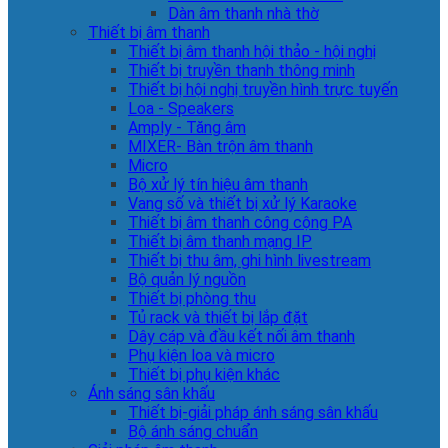
Dàn âm thanh nhà thờ
Thiết bị âm thanh
Thiết bị âm thanh hội thảo - hội nghị
Thiết bị truyền thanh thông minh
Thiết bị hội nghị truyền hình trực tuyến
Loa - Speakers
Amply - Tăng âm
MIXER- Bàn trộn âm thanh
Micro
Bộ xử lý tín hiệu âm thanh
Vang số và thiết bị xử lý Karaoke
Thiết bị âm thanh công cộng PA
Thiết bị âm thanh mạng IP
Thiết bị thu âm, ghi hình livestream
Bộ quản lý nguồn
Thiết bị phòng thu
Tủ rack và thiết bị lắp đặt
Dây cáp và đầu kết nối âm thanh
Phụ kiện loa và micro
Thiết bị phụ kiện khác
Ánh sáng sân khấu
Thiết bị-giải pháp ánh sáng sân khấu
Bộ ánh sáng chuẩn