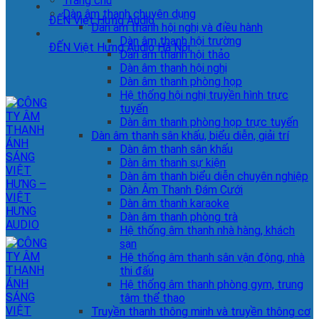
Trang chủ
Dàn âm thanh chuyên dụng
ĐẾN Việt Hưng Audio
Dàn âm thanh hội nghị và điều hành
Dàn âm thanh hội trường
ĐẾN Việt Hưng Audio Hà Nội
Dàn âm thanh hội thảo
Dàn âm thanh hội nghị
Dàn âm thanh phòng họp
Hệ thống hội nghị truyền hình trực
tuyến
Dàn âm thanh phòng họp trực tuyến
Dàn âm thanh sân khấu, biểu diễn, giải trí
Dàn âm thanh sân khấu
Dàn âm thanh sự kiện
Dàn âm thanh biểu diễn chuyên nghiệp
Dàn Âm Thanh Đám Cưới
Dàn âm thanh karaoke
Dàn âm thanh phòng trà
Hệ thống âm thanh nhà hàng, khách
sạn
Hệ thống âm thanh sân vận động, nhà
thi đấu
Hệ thống âm thanh phòng gym, trung
tâm thể thao
Truyền thanh thông minh và truyền thông cơ