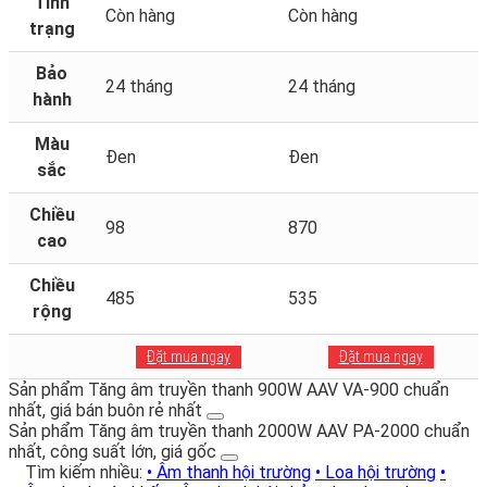
Tình
Còn hàng
Còn hàng
trạng
Bảo
24 tháng
24 tháng
hành
Màu
Đen
Đen
sắc
Chiều
98
870
cao
Chiều
485
535
rộng
Đặt mua ngay
Đặt mua ngay
Sản phẩm Tăng âm truyền thanh 900W AAV VA-900 chuẩn
nhất, giá bán buôn rẻ nhất
Sản phẩm Tăng âm truyền thanh 2000W AAV PA-2000 chuẩn
nhất, công suất lớn, giá gốc
Tìm kiếm nhiều:
• Âm thanh hội trường
• Loa hội trường
•