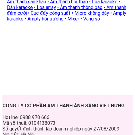
Âm thanh sân khấu
• Âm thanh hội thảo
• Loa karaoke
•
Dàn karaoke
• Loa array
• Âm thanh thông báo
• Âm thanh
đám cưới
• Cục đẩy công suất
• Micro không dây
• Amply
karaoke
• Amply hội trường
• Mixer
• Vang số
CÔNG TY CỔ PHẦN ÂM THANH ÁNH SÁNG VIỆT HƯNG
Hotline: 0988 970 666
Mã số thuế: 0104138073
Số quyết định thành lập doanh nghiệp ngày 27/08/2009
Nơi cấp: Hà Nội