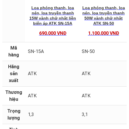
Loa phóng thanh, loa
Loa phóng thanh, loa
nén, loa truyền thanh
nén, loa truyền thanh
15W vành chữ nhật liền
50W vành chữ nhật
biến áp ATK SN-15A
ATK SN-50
690.000 VNĐ
1.100.000 VNĐ
Mã
SN-15A
SN-50
hàng
Hãng
sản
ATK
ATK
xuất
Thương
ATK
ATK
hiệu
Trọng
1,3
3,1
lượng