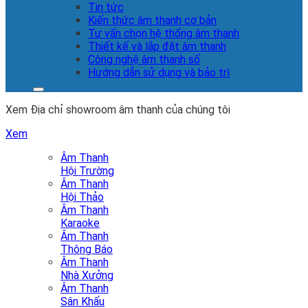
Tin tức
Kiến thức âm thanh cơ bản
Tư vấn chọn hệ thống âm thanh
Thiết kế và lắp đặt âm thanh
Công nghệ âm thanh số
Hướng dẫn sử dụng và bảo trì
Xem Địa chỉ showroom âm thanh của chúng tôi
Xem
Âm Thanh
Hội Trường
Âm Thanh
Hội Thảo
Âm Thanh
Karaoke
Âm Thanh
Thông Báo
Âm Thanh
Nhà Xưởng
Âm Thanh
Sân Khấu