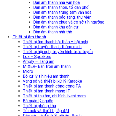
Dàn âm thanh nhà văn hóa
Dàn âm thanh thôn, tổ dân phố
Dàn âm thanh trung tâm văn hóa
Dàn âm thanh bảo tàng, thư viện
Dàn âm thanh chùa và cơ sở tín ngưỡng
Dàn âm thanh khu dân cư
Dàn âm thanh nhà thờ
Thiết bị âm thanh
Thiết bị âm thanh hội thảo – hội nghị
Thiết bị truyền thanh thông minh
Thiết bị hội nghị truyền hình trực tuyến
Loa – Speakers
Amply – Tăng âm
MIXER- Bàn trộn âm thanh
Micro
Bộ xử lý tín hiệu âm thanh
Vang số và thiết bị xử lý Karaoke
Thiết bị âm thanh công cộng PA
Thiết bị âm thanh mạng IP
Thiết bị thu âm, ghi hình livestream
Bộ quản lý nguồn
Thiết bị phòng thu
Tủ rack và thiết bị lắp đặt
Dây cáp và đầu kết nối âm thanh