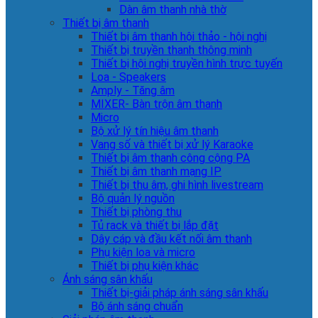
Dàn âm thanh nhà thờ
Thiết bị âm thanh
Thiết bị âm thanh hội thảo - hội nghị
Thiết bị truyền thanh thông minh
Thiết bị hội nghị truyền hình trực tuyến
Loa - Speakers
Amply - Tăng âm
MIXER- Bàn trộn âm thanh
Micro
Bộ xử lý tín hiệu âm thanh
Vang số và thiết bị xử lý Karaoke
Thiết bị âm thanh công cộng PA
Thiết bị âm thanh mạng IP
Thiết bị thu âm, ghi hình livestream
Bộ quản lý nguồn
Thiết bị phòng thu
Tủ rack và thiết bị lắp đặt
Dây cáp và đầu kết nối âm thanh
Phụ kiện loa và micro
Thiết bị phụ kiện khác
Ánh sáng sân khấu
Thiết bị-giải pháp ánh sáng sân khấu
Bộ ánh sáng chuẩn