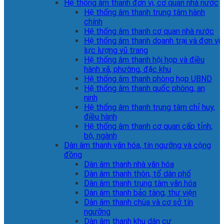
Hệ thống âm thanh đơn vị, cơ quan nhà nước
Hệ thống âm thanh trung tâm hành
chính
Hệ thống âm thanh cơ quan nhà nước
Hệ thống âm thanh doanh trại và đơn vị
lực lượng vũ trang
Hệ thống âm thanh hội họp và điều
hành xã, phường, đặc khu
Hệ thống âm thanh phòng họp UBND
Hệ thống âm thanh quốc phòng, an
ninh
Hệ thống âm thanh trung tâm chỉ huy,
điều hành
Hệ thống âm thanh cơ quan cấp tỉnh,
bộ, ngành
Dàn âm thanh văn hóa, tín ngưỡng và cộng
đồng
Dàn âm thanh nhà văn hóa
Dàn âm thanh thôn, tổ dân phố
Dàn âm thanh trung tâm văn hóa
Dàn âm thanh bảo tàng, thư viện
Dàn âm thanh chùa và cơ sở tín
ngưỡng
Dàn âm thanh khu dân cư