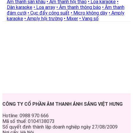
Âm thanh sân khấu
• Âm thanh hội thảo
• Loa karaoke
•
Dàn karaoke
• Loa array
• Âm thanh thông báo
• Âm thanh
đám cưới
• Cục đẩy công suất
• Micro không dây
• Amply
karaoke
• Amply hội trường
• Mixer
• Vang số
CÔNG TY CỔ PHẦN ÂM THANH ÁNH SÁNG VIỆT HƯNG
Hotline: 0988 970 666
Mã số thuế: 0104138073
Số quyết định thành lập doanh nghiệp ngày 27/08/2009
Nơi cấp: Hà Nội