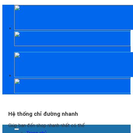
Skip
to
content
Hệ thống chỉ đường nhanh
Giúp bạn đến shop nhanh nhất có thể