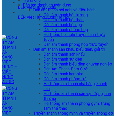
Trang chủ
Dàn âm thanh chuyên dụng
ĐẾN Việt Hưng Audio
Dàn âm thanh hội nghị và điều hành
Dàn âm thanh hội trường
ĐẾN Việt Hưng Audio Hà Nội
Dàn âm thanh hội thảo
Dàn âm thanh hội nghị
Dàn âm thanh phòng họp
Hệ thống hội nghị truyền hình trực
tuyến
Dàn âm thanh phòng họp trực tuyến
Dàn âm thanh sân khấu, biểu diễn, giải trí
Dàn âm thanh sân khấu
Dàn âm thanh sự kiện
Dàn âm thanh biểu diễn chuyên nghiệp
Dàn Âm Thanh Đám Cưới
Dàn âm thanh karaoke
Dàn âm thanh phòng trà
Hệ thống âm thanh nhà hàng, khách
sạn
Hệ thống âm thanh sân vận động, nhà
thi đấu
Hệ thống âm thanh phòng gym, trung
tâm thể thao
Truyền thanh thông minh và truyền thông cơ