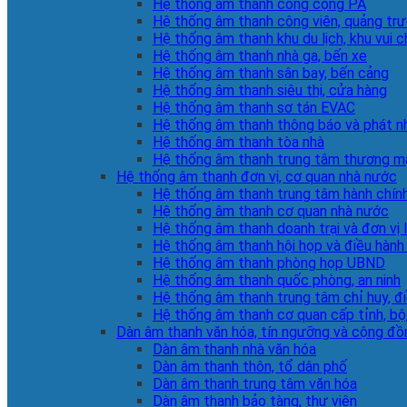
Hệ thống âm thanh công cộng PA
Hệ thống âm thanh công viên, quảng tr
Hệ thống âm thanh khu du lịch, khu vui c
Hệ thống âm thanh nhà ga, bến xe
Hệ thống âm thanh sân bay, bến cảng
Hệ thống âm thanh siêu thị, cửa hàng
Hệ thống âm thanh sơ tán EVAC
Hệ thống âm thanh thông báo và phát n
Hệ thống âm thanh tòa nhà
Hệ thống âm thanh trung tâm thương m
Hệ thống âm thanh đơn vị, cơ quan nhà nước
Hệ thống âm thanh trung tâm hành chín
Hệ thống âm thanh cơ quan nhà nước
Hệ thống âm thanh doanh trại và đơn vị 
Hệ thống âm thanh hội họp và điều hành
Hệ thống âm thanh phòng họp UBND
Hệ thống âm thanh quốc phòng, an ninh
Hệ thống âm thanh trung tâm chỉ huy, đ
Hệ thống âm thanh cơ quan cấp tỉnh, bộ
Dàn âm thanh văn hóa, tín ngưỡng và cộng đồ
Dàn âm thanh nhà văn hóa
Dàn âm thanh thôn, tổ dân phố
Dàn âm thanh trung tâm văn hóa
Dàn âm thanh bảo tàng, thư viện