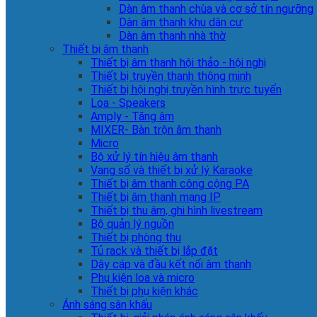
Dàn âm thanh chùa và cơ sở tín ngưỡng
Dàn âm thanh khu dân cư
Dàn âm thanh nhà thờ
Thiết bị âm thanh
Thiết bị âm thanh hội thảo - hội nghị
Thiết bị truyền thanh thông minh
Thiết bị hội nghị truyền hình trực tuyến
Loa - Speakers
Amply - Tăng âm
MIXER- Bàn trộn âm thanh
Micro
Bộ xử lý tín hiệu âm thanh
Vang số và thiết bị xử lý Karaoke
Thiết bị âm thanh công cộng PA
Thiết bị âm thanh mạng IP
Thiết bị thu âm, ghi hình livestream
Bộ quản lý nguồn
Thiết bị phòng thu
Tủ rack và thiết bị lắp đặt
Dây cáp và đầu kết nối âm thanh
Phụ kiện loa và micro
Thiết bị phụ kiện khác
Ánh sáng sân khấu