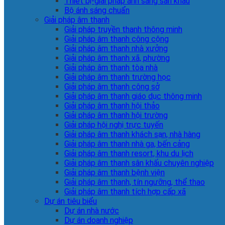
Thiết bị-giải pháp ánh sáng sân khấu
Bộ ánh sáng chuẩn
Giải pháp âm thanh
Giải pháp truyền thanh thông minh
Giải pháp âm thanh công cộng
Giải pháp âm thanh nhà xưởng
Giải pháp âm thanh xã, phường
Giải pháp âm thanh tòa nhà
Giải pháp âm thanh trường học
Giải pháp âm thanh công sở
Giải pháp âm thanh giáo dục thông minh
Giải pháp âm thanh hội thảo
Giải pháp âm thanh hội trường
Giải pháp hội nghị trực tuyến
Giải pháp âm thanh khách sạn, nhà hàng
Giải pháp âm thanh nhà ga, bến cảng
Giải pháp âm thanh resort, khu du lịch
Giải pháp âm thanh sân khấu chuyên nghiệp
Giải pháp âm thanh bệnh viện
Giải pháp âm thanh, tín ngưỡng, thể thao
Giải pháp âm thanh tích hợp cấp xã
Dự án tiêu biểu
Dự án nhà nước
Dự án doanh nghiệp