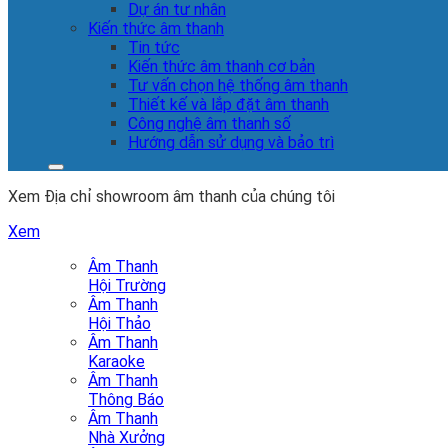
Dự án tư nhân
Kiến thức âm thanh
Tin tức
Kiến thức âm thanh cơ bản
Tư vấn chọn hệ thống âm thanh
Thiết kế và lắp đặt âm thanh
Công nghệ âm thanh số
Hướng dẫn sử dụng và bảo trì
Xem Địa chỉ showroom âm thanh của chúng tôi
Xem
Âm Thanh
Hội Trường
Âm Thanh
Hội Thảo
Âm Thanh
Karaoke
Âm Thanh
Thông Báo
Âm Thanh
Nhà Xưởng