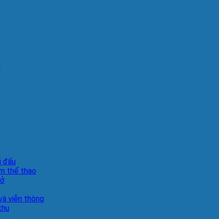
n
i đấu
m thể thao
sở
à viễn thông
khu