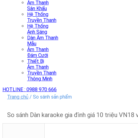
Âm Thanh
Sân Khấu
Hệ Thống
Truyền Thanh
Hệ Thống
Ánh Sáng
Dàn Âm Thanh
Mẫu
Âm Thanh
Đám Cưới
Thiết Bị
Âm Thanh
Truyền Thanh
Thông Minh
HOTLINE :
0988 970 666
Trang chủ
/
So sánh sản phẩm
So sánh Dàn karaoke gia đình giá 10 triệu VN18 