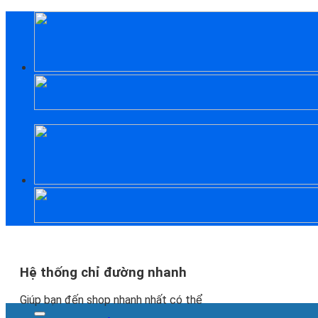
Skip
to
content
Hệ thống chỉ đường nhanh
Giúp bạn đến shop nhanh nhất có thể