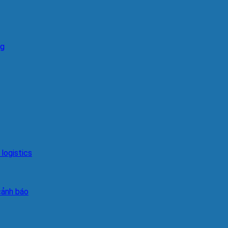
ng
logistics
cảnh báo