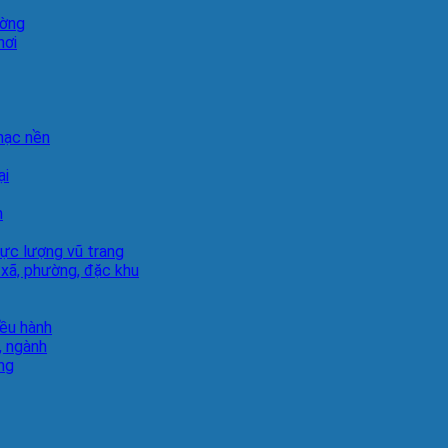
ường
hơi
hạc nền
ại
h
lực lượng vũ trang
 xã, phường, đặc khu
iều hành
, ngành
ng