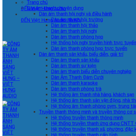
Trang chủ
Dàn âm thanh chuyên dụng
ĐẾN Việt Hưng Audio
Dàn âm thanh hội nghị và điều hành
Dàn âm thanh hội trường
ĐẾN Việt Hưng Audio Hà Nội
Dàn âm thanh hội thảo
Dàn âm thanh hội nghị
Dàn âm thanh phòng họp
Hệ thống hội nghị truyền hình trực tuyế
Dàn âm thanh phòng họp trực tuyến
Dàn âm thanh sân khấu, biểu diễn, giải trí
Dàn âm thanh sân khấu
Dàn âm thanh sự kiện
Dàn âm thanh biểu diễn chuyên nghiệp
Dàn Âm Thanh Đám Cưới
Dàn âm thanh karaoke
Dàn âm thanh phòng trà
Hệ thống âm thanh nhà hàng, khách sạn
Hệ thống âm thanh sân vận động, nhà th
Hệ thống âm thanh phòng gym, trung tâ
Truyền thanh thông minh và truyền thông cơ 
Hệ thống truyền thanh thông minh
Hệ thống truyền thanh ứng dụng CNTT v
Hệ thống truyền thanh xã, phường, đặc 
Hệ thống truyền thanh cấp tỉnh