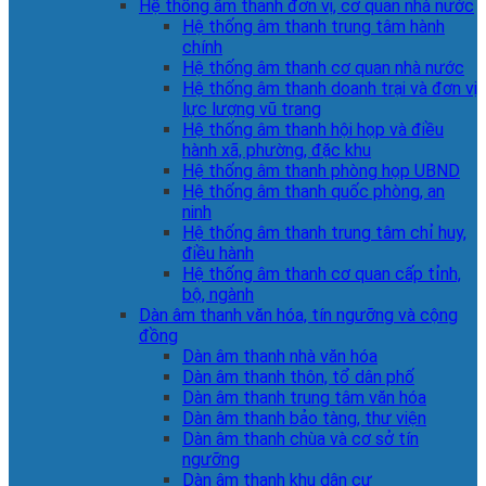
Hệ thống âm thanh đơn vị, cơ quan nhà nước
Hệ thống âm thanh trung tâm hành
chính
Hệ thống âm thanh cơ quan nhà nước
Hệ thống âm thanh doanh trại và đơn vị
lực lượng vũ trang
Hệ thống âm thanh hội họp và điều
hành xã, phường, đặc khu
Hệ thống âm thanh phòng họp UBND
Hệ thống âm thanh quốc phòng, an
ninh
Hệ thống âm thanh trung tâm chỉ huy,
điều hành
Hệ thống âm thanh cơ quan cấp tỉnh,
bộ, ngành
Dàn âm thanh văn hóa, tín ngưỡng và cộng
đồng
Dàn âm thanh nhà văn hóa
Dàn âm thanh thôn, tổ dân phố
Dàn âm thanh trung tâm văn hóa
Dàn âm thanh bảo tàng, thư viện
Dàn âm thanh chùa và cơ sở tín
ngưỡng
Dàn âm thanh khu dân cư