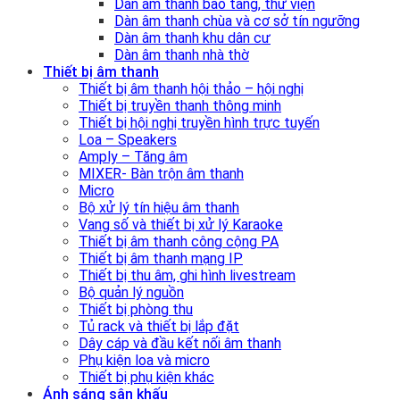
Dàn âm thanh bảo tàng, thư viện
Dàn âm thanh chùa và cơ sở tín ngưỡng
Dàn âm thanh khu dân cư
Dàn âm thanh nhà thờ
Thiết bị âm thanh
Thiết bị âm thanh hội thảo – hội nghị
Thiết bị truyền thanh thông minh
Thiết bị hội nghị truyền hình trực tuyến
Loa – Speakers
Amply – Tăng âm
MIXER- Bàn trộn âm thanh
Micro
Bộ xử lý tín hiệu âm thanh
Vang số và thiết bị xử lý Karaoke
Thiết bị âm thanh công cộng PA
Thiết bị âm thanh mạng IP
Thiết bị thu âm, ghi hình livestream
Bộ quản lý nguồn
Thiết bị phòng thu
Tủ rack và thiết bị lắp đặt
Dây cáp và đầu kết nối âm thanh
Phụ kiện loa và micro
Thiết bị phụ kiện khác
Ánh sáng sân khấu