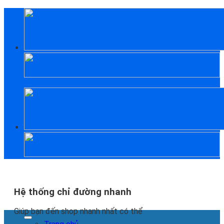
Skip
to
content
Hệ thống chỉ đường nhanh
Giúp bạn đến shop nhanh nhất có thể