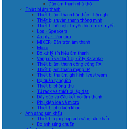
Dàn âm thanh nhà thờ
Thiết bị âm thanh
Thiết bị âm thanh hội thảo - hội nghị
Thiết bị truyền thanh thông minh
Thiết bị hội nghị truyền hình trực tuyến
Loa - Speakers
Amply - Tăng âm
MIXER- Bàn trộn âm thanh
Micro
Bộ xử lý tín hiệu âm thanh
Vang số và thiết bị xử lý Karaoke
Thiết bị âm thanh công cộng PA
Thiết bị âm thanh mạng IP
Thiết bị thu âm, ghi hình livestream
Bộ quản lý nguồn
Thiết bị phòng thu
Tủ rack và thiết bị lắp đặt
Dây cáp và đầu kết nối âm thanh
Phụ kiện loa và micro
Thiết bị phụ kiện khác
Ánh sáng sân khấu
Thiết bị-giải pháp ánh sáng sân khấu
Bộ ánh sáng chuẩn