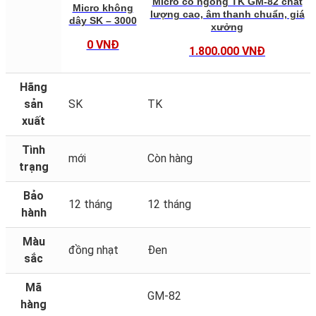
Micro cổ ngỗng TK GM-82 chất
Micro không
lượng cao, âm thanh chuẩn, giá
dây SK – 3000
xưởng
0 VNĐ
1.800.000 VNĐ
Hãng
sản
SK
TK
xuất
Tình
mới
Còn hàng
trạng
Bảo
12 tháng
12 tháng
hành
Màu
đồng nhạt
Đen
sắc
Mã
GM-82
hàng