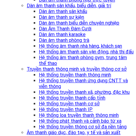
Dàn âm thanh sân khấu, biểu diễn, giải trí
Dàn âm thanh sân khấu
Dàn âm thanh sự kiện
Dàn âm thanh biểu diễn chuyên nghiệp
Dàn Âm Thanh Đám Cưới
Dàn âm thanh karaoke
Dàn âm thanh phòng trà
Hệ thống âm thanh nhà hàng, khách sạn
Hệ thống âm thanh sân vận động, nhà thi đấu
Hệ thống âm thanh phòng gym, trung tâm
thể thao
Truyền thanh thông minh và truyền thông cơ sở
Hệ thống truyền thanh thông minh
Hệ thống truyền thanh ứng dụng CNTT và
viễn thông
Hệ thống truyền thanh xã, phường, đặc khu
Hệ thống truyền thanh cấp tỉnh
Hệ thống truyền thanh cơ sở
Hệ thống truyền thanh IP
Hệ thống loa truyền thanh thông minh
Hệ thống phát thanh và cảnh báo từ xa
Hệ thống truyền thông cơ sở đa nền tảng
Âm thanh giáo dục, đào tạo, y tế và sản xuất