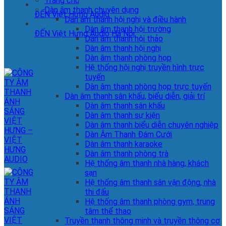
Trang chủ
Dàn âm thanh chuyên dụng
ĐẾN Việt Hưng Audio
Dàn âm thanh hội nghị và điều hành
Dàn âm thanh hội trường
ĐẾN Việt Hưng Audio Hà Nội
Dàn âm thanh hội thảo
Dàn âm thanh hội nghị
Dàn âm thanh phòng họp
Hệ thống hội nghị truyền hình trực
tuyến
Dàn âm thanh phòng họp trực tuyến
Dàn âm thanh sân khấu, biểu diễn, giải trí
Dàn âm thanh sân khấu
Dàn âm thanh sự kiện
Dàn âm thanh biểu diễn chuyên nghiệp
Dàn Âm Thanh Đám Cưới
Dàn âm thanh karaoke
Dàn âm thanh phòng trà
Hệ thống âm thanh nhà hàng, khách
sạn
Hệ thống âm thanh sân vận động, nhà
thi đấu
Hệ thống âm thanh phòng gym, trung
tâm thể thao
Truyền thanh thông minh và truyền thông cơ