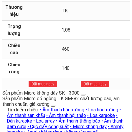
Thương
TK
hiệu
Trọng
1,08
lượng
Chiều
460
cao
Chiều
140
rộng
Đặt mua ngay
Đặt mua ngay
Sản phẩm Micro không dây SK - 3000
Sản phẩm Micro cổ ngỗng TK GM-82 chất lượng cao, âm
thanh chuẩn, giá xưởng
Tìm kiếm nhiều:
• Âm thanh hội trường
• Loa hội trường
•
Âm thanh sân khấu
• Âm thanh hội thảo
• Loa karaoke
•
Dàn karaoke
• Loa array
• Âm thanh thông báo
• Âm thanh
đám cưới
• Cục đẩy công suất
• Micro không dây
• Amply