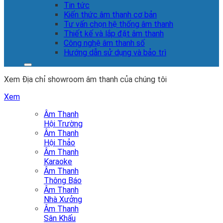
Tin tức
Kiến thức âm thanh cơ bản
Tư vấn chọn hệ thống âm thanh
Thiết kế và lắp đặt âm thanh
Công nghệ âm thanh số
Hướng dẫn sử dụng và bảo trì
Xem Địa chỉ showroom âm thanh của chúng tôi
Xem
Âm Thanh
Hội Trường
Âm Thanh
Hội Thảo
Âm Thanh
Karaoke
Âm Thanh
Thông Báo
Âm Thanh
Nhà Xưởng
Âm Thanh
Sân Khấu