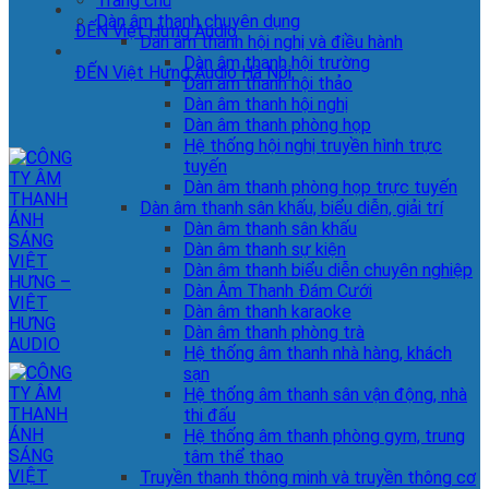
Trang chủ
Dàn âm thanh chuyên dụng
ĐẾN Việt Hưng Audio
Dàn âm thanh hội nghị và điều hành
Dàn âm thanh hội trường
ĐẾN Việt Hưng Audio Hà Nội
Dàn âm thanh hội thảo
Dàn âm thanh hội nghị
Dàn âm thanh phòng họp
Hệ thống hội nghị truyền hình trực
tuyến
Dàn âm thanh phòng họp trực tuyến
Dàn âm thanh sân khấu, biểu diễn, giải trí
Dàn âm thanh sân khấu
Dàn âm thanh sự kiện
Dàn âm thanh biểu diễn chuyên nghiệp
Dàn Âm Thanh Đám Cưới
Dàn âm thanh karaoke
Dàn âm thanh phòng trà
Hệ thống âm thanh nhà hàng, khách
sạn
Hệ thống âm thanh sân vận động, nhà
thi đấu
Hệ thống âm thanh phòng gym, trung
tâm thể thao
Truyền thanh thông minh và truyền thông cơ