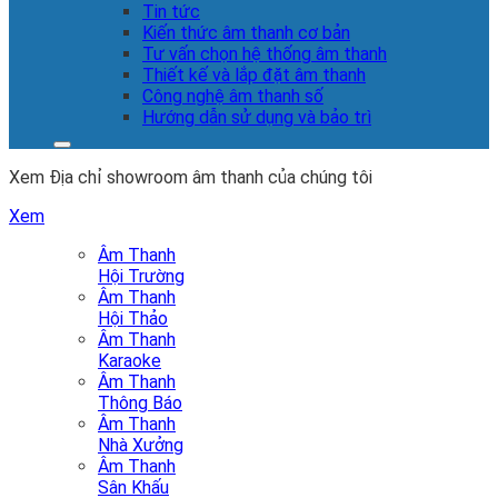
Tin tức
Kiến thức âm thanh cơ bản
Tư vấn chọn hệ thống âm thanh
Thiết kế và lắp đặt âm thanh
Công nghệ âm thanh số
Hướng dẫn sử dụng và bảo trì
Xem Địa chỉ showroom âm thanh của chúng tôi
Xem
Âm Thanh
Hội Trường
Âm Thanh
Hội Thảo
Âm Thanh
Karaoke
Âm Thanh
Thông Báo
Âm Thanh
Nhà Xưởng
Âm Thanh
Sân Khấu