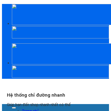
Skip
to
content
Hệ thống chỉ đường nhanh
Giúp bạn đến shop nhanh nhất có thể