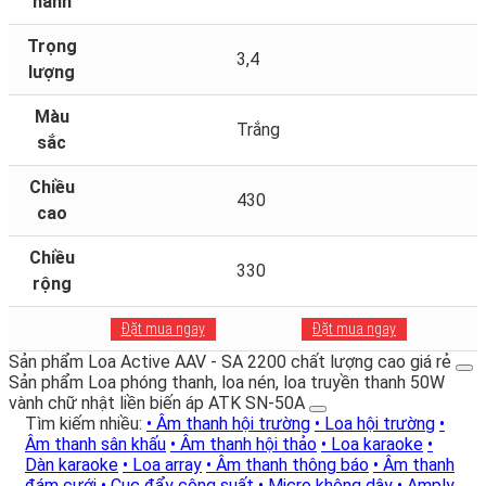
hành
Trọng
3,4
lượng
Màu
Trắng
sắc
Chiều
430
cao
Chiều
330
rộng
Đặt mua ngay
Đặt mua ngay
Sản phẩm Loa Active AAV - SA 2200 chất lượng cao giá rẻ
Sản phẩm Loa phóng thanh, loa nén, loa truyền thanh 50W
vành chữ nhật liền biến áp ATK SN-50A
Tìm kiếm nhiều:
• Âm thanh hội trường
• Loa hội trường
•
Âm thanh sân khấu
• Âm thanh hội thảo
• Loa karaoke
•
Dàn karaoke
• Loa array
• Âm thanh thông báo
• Âm thanh
đám cưới
• Cục đẩy công suất
• Micro không dây
• Amply