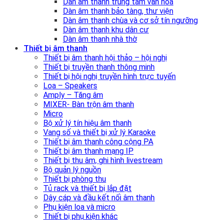
Dàn âm thanh trung tâm văn hóa
Dàn âm thanh bảo tàng, thư viện
Dàn âm thanh chùa và cơ sở tín ngưỡng
Dàn âm thanh khu dân cư
Dàn âm thanh nhà thờ
Thiết bị âm thanh
Thiết bị âm thanh hội thảo – hội nghị
Thiết bị truyền thanh thông minh
Thiết bị hội nghị truyền hình trực tuyến
Loa – Speakers
Amply – Tăng âm
MIXER- Bàn trộn âm thanh
Micro
Bộ xử lý tín hiệu âm thanh
Vang số và thiết bị xử lý Karaoke
Thiết bị âm thanh công cộng PA
Thiết bị âm thanh mạng IP
Thiết bị thu âm, ghi hình livestream
Bộ quản lý nguồn
Thiết bị phòng thu
Tủ rack và thiết bị lắp đặt
Dây cáp và đầu kết nối âm thanh
Phụ kiện loa và micro
Thiết bị phụ kiện khác