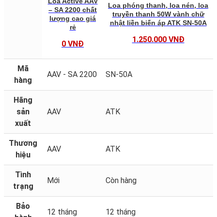
Loa Active AAV
Loa phóng thanh, loa nén, loa
– SA 2200 chất
truyền thanh 50W vành chữ
lượng cao giá
nhật liền biến áp ATK SN-50A
rẻ
1.250.000 VNĐ
0 VNĐ
Mã
AAV - SA 2200
SN-50A
hàng
Hãng
sản
AAV
ATK
xuất
Thương
AAV
ATK
hiệu
Tình
Mới
Còn hàng
trạng
Bảo
12 tháng
12 tháng