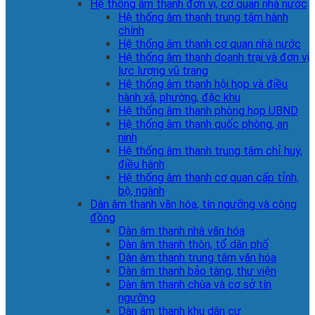
Hệ thống âm thanh đơn vị, cơ quan nhà nước
Hệ thống âm thanh trung tâm hành
chính
Hệ thống âm thanh cơ quan nhà nước
Hệ thống âm thanh doanh trại và đơn vị
lực lượng vũ trang
Hệ thống âm thanh hội họp và điều
hành xã, phường, đặc khu
Hệ thống âm thanh phòng họp UBND
Hệ thống âm thanh quốc phòng, an
ninh
Hệ thống âm thanh trung tâm chỉ huy,
điều hành
Hệ thống âm thanh cơ quan cấp tỉnh,
bộ, ngành
Dàn âm thanh văn hóa, tín ngưỡng và cộng
đồng
Dàn âm thanh nhà văn hóa
Dàn âm thanh thôn, tổ dân phố
Dàn âm thanh trung tâm văn hóa
Dàn âm thanh bảo tàng, thư viện
Dàn âm thanh chùa và cơ sở tín
ngưỡng
Dàn âm thanh khu dân cư