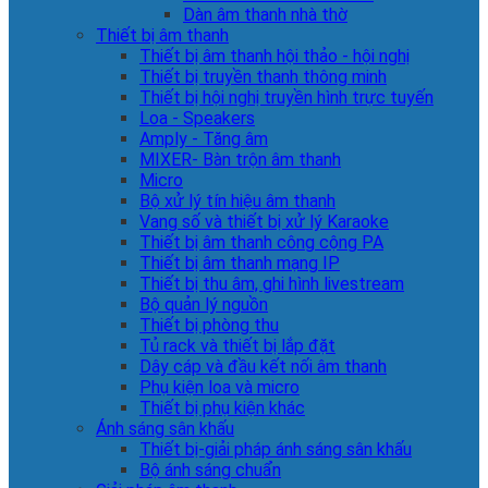
Dàn âm thanh nhà thờ
Thiết bị âm thanh
Thiết bị âm thanh hội thảo - hội nghị
Thiết bị truyền thanh thông minh
Thiết bị hội nghị truyền hình trực tuyến
Loa - Speakers
Amply - Tăng âm
MIXER- Bàn trộn âm thanh
Micro
Bộ xử lý tín hiệu âm thanh
Vang số và thiết bị xử lý Karaoke
Thiết bị âm thanh công cộng PA
Thiết bị âm thanh mạng IP
Thiết bị thu âm, ghi hình livestream
Bộ quản lý nguồn
Thiết bị phòng thu
Tủ rack và thiết bị lắp đặt
Dây cáp và đầu kết nối âm thanh
Phụ kiện loa và micro
Thiết bị phụ kiện khác
Ánh sáng sân khấu
Thiết bị-giải pháp ánh sáng sân khấu
Bộ ánh sáng chuẩn