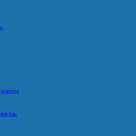
ng
logistics
cảnh báo