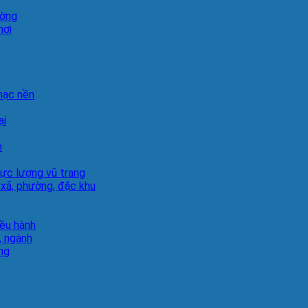
ường
hơi
hạc nền
ại
h
lực lượng vũ trang
 xã, phường, đặc khu
iều hành
, ngành
ng