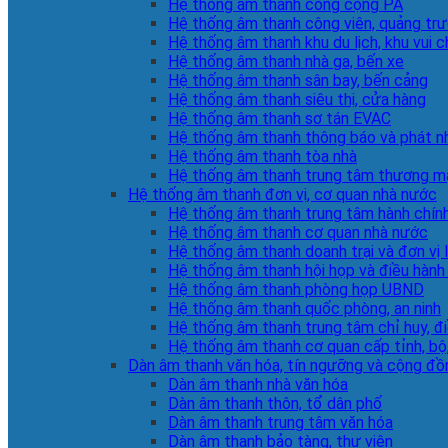
Hệ thống âm thanh công cộng PA
Hệ thống âm thanh công viên, quảng tr
Hệ thống âm thanh khu du lịch, khu vui c
Hệ thống âm thanh nhà ga, bến xe
Hệ thống âm thanh sân bay, bến cảng
Hệ thống âm thanh siêu thị, cửa hàng
Hệ thống âm thanh sơ tán EVAC
Hệ thống âm thanh thông báo và phát n
Hệ thống âm thanh tòa nhà
Hệ thống âm thanh trung tâm thương m
Hệ thống âm thanh đơn vị, cơ quan nhà nước
Hệ thống âm thanh trung tâm hành chín
Hệ thống âm thanh cơ quan nhà nước
Hệ thống âm thanh doanh trại và đơn vị 
Hệ thống âm thanh hội họp và điều hành
Hệ thống âm thanh phòng họp UBND
Hệ thống âm thanh quốc phòng, an ninh
Hệ thống âm thanh trung tâm chỉ huy, đ
Hệ thống âm thanh cơ quan cấp tỉnh, bộ
Dàn âm thanh văn hóa, tín ngưỡng và cộng đồ
Dàn âm thanh nhà văn hóa
Dàn âm thanh thôn, tổ dân phố
Dàn âm thanh trung tâm văn hóa
Dàn âm thanh bảo tàng, thư viện