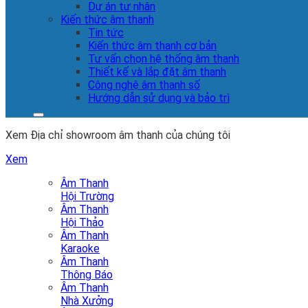
Dự án tư nhân
Kiến thức âm thanh
Tin tức
Kiến thức âm thanh cơ bản
Tư vấn chọn hệ thống âm thanh
Thiết kế và lắp đặt âm thanh
Công nghệ âm thanh số
Hướng dẫn sử dụng và bảo trì
Xem Địa chỉ showroom âm thanh của chúng tôi
Xem
Âm Thanh
Hội Trường
Âm Thanh
Hội Thảo
Âm Thanh
Karaoke
Âm Thanh
Thông Báo
Âm Thanh
Nhà Xưởng