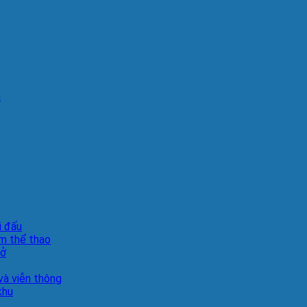
n
i đấu
m thể thao
sở
à viễn thông
khu