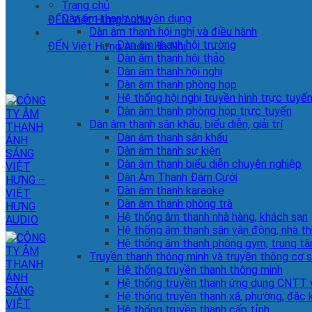
Trang chủ
Dàn âm thanh chuyên dụng
ĐẾN Việt Hưng Audio
Dàn âm thanh hội nghị và điều hành
Dàn âm thanh hội trường
ĐẾN Việt Hưng Audio Hà Nội
Dàn âm thanh hội thảo
Dàn âm thanh hội nghị
Dàn âm thanh phòng họp
Hệ thống hội nghị truyền hình trực tuyế
Dàn âm thanh phòng họp trực tuyến
Dàn âm thanh sân khấu, biểu diễn, giải trí
Dàn âm thanh sân khấu
Dàn âm thanh sự kiện
Dàn âm thanh biểu diễn chuyên nghiệp
Dàn Âm Thanh Đám Cưới
Dàn âm thanh karaoke
Dàn âm thanh phòng trà
Hệ thống âm thanh nhà hàng, khách sạn
Hệ thống âm thanh sân vận động, nhà th
Hệ thống âm thanh phòng gym, trung tâ
Truyền thanh thông minh và truyền thông cơ 
Hệ thống truyền thanh thông minh
Hệ thống truyền thanh ứng dụng CNTT v
Hệ thống truyền thanh xã, phường, đặc 
Hệ thống truyền thanh cấp tỉnh