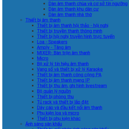
Dàn âm thanh chùa và cơ sở tín ngưỡng
Dàn âm thanh khu dân cư
Dàn âm thanh nhà thờ
Thiết bị âm thanh
Thiết bị âm thanh hội thảo - hội nghị
Thiết bị truyền thanh thông minh
Thiết bị hội nghị truyền hình trực tuyến
Loa - Speakers
Amply - Tăng âm
MIXER- Bàn trộn âm thanh
Micro
Bộ xử lý tín hiệu âm thanh
Vang số và thiết bị xử lý Karaoke
Thiết bị âm thanh công cộng PA
Thiết bị âm thanh mạng IP
Thiết bị thu âm, ghi hình livestream
Bộ quản lý nguồn
Thiết bị phòng thu
Tủ rack và thiết bị lắp đặt
Dây cáp và đầu kết nối âm thanh
Phụ kiện loa và micro
Thiết bị phụ kiện khác
Ánh sáng sân khấu