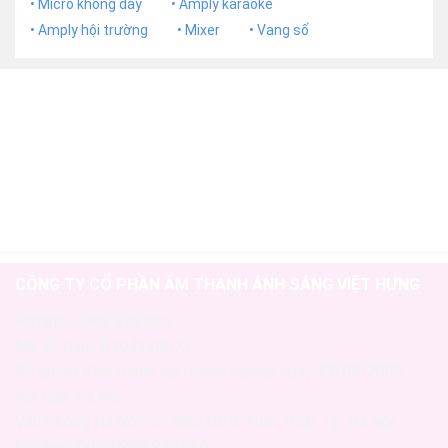
• Micro không dây
• Amply karaoke
• Amply hội trường
• Mixer
• Vang số
CÔNG TY CỔ PHẦN ÂM THANH ÁNH SÁNG VIỆT HƯNG
Hotline: 0988 970 666
Mã số thuế: 0104138073
Số quyết định thành lập doanh nghiệp ngày 27/08/2009
Nơi cấp: Hà Nội
Văn Phòng Hà Nội: Số 486/10/8, Xuân Đỉnh, Tp. Hà Nội
Hotline/Zalo: 0988 970 666