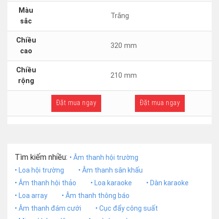
Màu
Trắng
sắc
Chiều
320 mm
cao
Chiều
210 mm
rộng
Đặt mua ngay
Đặt mua ngay
Tìm kiếm nhiều:
• Âm thanh hội trường
• Loa hội trường
• Âm thanh sân khấu
• Âm thanh hội thảo
• Loa karaoke
• Dàn karaoke
• Loa array
• Âm thanh thông báo
• Âm thanh đám cưới
• Cục đẩy công suất