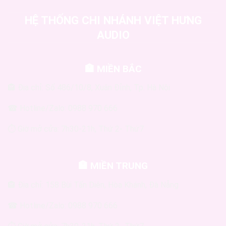
HỆ THỐNG CHI NHÁNH VIỆT HƯNG
AUDIO
🏣 MIỀN BẮC
🏤 Địa chỉ: Số 486/10/8, Xuân Đỉnh, Tp. Hà Nội
☎ Hotline/Zalo: 0988 970 666
⏱ Giờ mở cửa: 7h30-21h, Thứ 2- Thứ7
🏣 MIỀN TRUNG
🏤 Địa chỉ: 158 Bùi Tấn Diên, Hòa Khánh, Đà Nẵng
☎ Hotline/Zalo: 0988 970 666