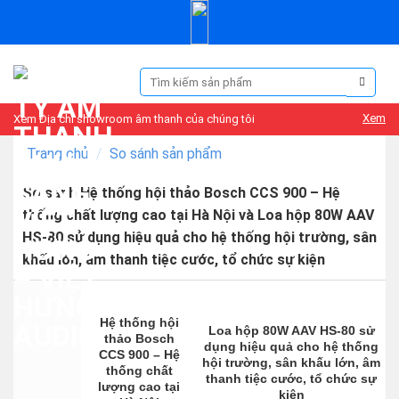
Skip
to
content
Tìm
kiếm:
Xem
Xem Địa chỉ showroom âm thanh của chúng tôi
Trang chủ
/
So sánh sản phẩm
So sánh Hệ thống hội thảo Bosch CCS 900 – Hệ
thống chất lượng cao tại Hà Nội và Loa hộp 80W AAV
HS-80 sử dụng hiệu quả cho hệ thống hội trường, sân
khấu lớn, âm thanh tiệc cước, tổ chức sự kiện
Hệ thống hội
Loa hộp 80W AAV HS-80 sử
thảo Bosch
dụng hiệu quả cho hệ thống
CCS 900 – Hệ
hội trường, sân khấu lớn, âm
thống chất
thanh tiệc cước, tổ chức sự
lượng cao tại
kiện