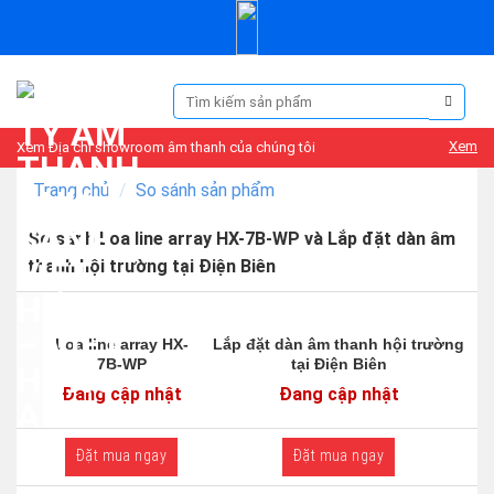
Skip
to
content
Tìm
kiếm:
Xem
Xem Địa chỉ showroom âm thanh của chúng tôi
Trang chủ
/
So sánh sản phẩm
So sánh Loa line array HX-7B-WP và Lắp đặt dàn âm
thanh hội trường tại Điện Biên
Loa line array HX-
Lắp đặt dàn âm thanh hội trường
7B-WP
tại Điện Biên
Đang cập nhật
Đang cập nhật
Đặt mua ngay
Đặt mua ngay