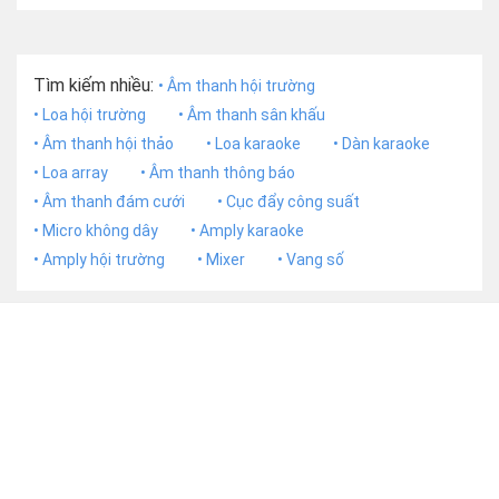
Tìm kiếm nhiều:
• Âm thanh hội trường
• Loa hội trường
• Âm thanh sân khấu
• Âm thanh hội thảo
• Loa karaoke
• Dàn karaoke
• Loa array
• Âm thanh thông báo
• Âm thanh đám cưới
• Cục đẩy công suất
• Micro không dây
• Amply karaoke
• Amply hội trường
• Mixer
• Vang số