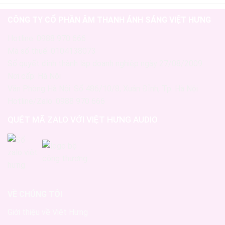
CÔNG TY CỔ PHẦN ÂM THANH ÁNH SÁNG VIỆT HƯNG
Hotline: 0988 970 666
Mã số thuế: 0104138073
Số quyết định thành lập doanh nghiệp ngày 27/08/2009
Nơi cấp: Hà Nội
Văn Phòng Hà Nội: Số 486/10/8, Xuân Đỉnh, Tp. Hà Nội
Hotline/Zalo: 0988 970 666
QUÉT MÃ ZALO VỚI VIỆT HƯNG AUDIO
VỀ CHÚNG TÔI
Giới thiệu về Việt Hưng