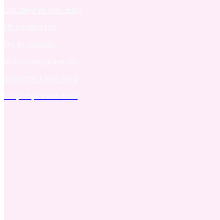
Giới thiệu về Việt Hưng
Hồ sơ năng lực
Dự án tiêu biểu
Khách hàng nhà nước
Thông tin tuyển dụng
Chấp nhận thanh toán