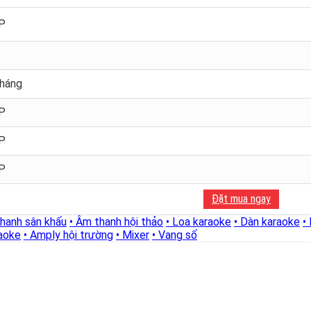
P
tháng
P
P
P
Đặt mua ngay
thanh sân khấu
• Âm thanh hội thảo
• Loa karaoke
• Dàn karaoke
•
raoke
• Amply hội trường
• Mixer
• Vang số