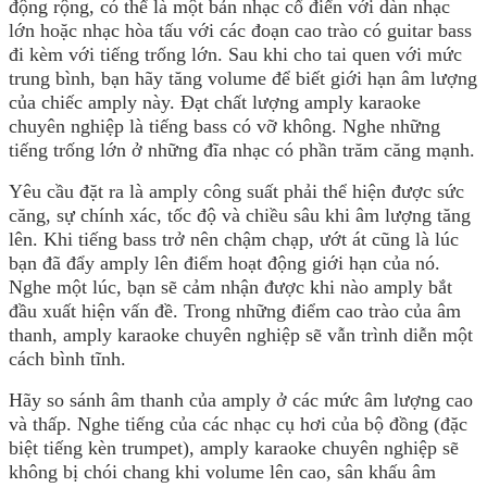
động rộng, có thể là một bản nhạc cổ điển với dàn nhạc
lớn hoặc nhạc hòa tấu với các đoạn cao trào có guitar bass
đi kèm với tiếng trống lớn. Sau khi cho tai quen với mức
trung bình, bạn hãy tăng volume để biết giới hạn âm lượng
của chiếc amply này. Đạt chất lượng amply karaoke
chuyên nghiệp là tiếng bass có vỡ không. Nghe những
tiếng trống lớn ở những đĩa nhạc có phần trăm căng mạnh.
Yêu cầu đặt ra là amply công suất phải thể hiện được sức
căng, sự chính xác, tốc độ và chiều sâu khi âm lượng tăng
lên. Khi tiếng bass trở nên chậm chạp, ướt át cũng là lúc
bạn đã đẩy amply lên điểm hoạt động giới hạn của nó.
Nghe một lúc, bạn sẽ cảm nhận được khi nào amply bắt
đầu xuất hiện vấn đề. Trong những điểm cao trào của âm
thanh, amply karaoke chuyên nghiệp sẽ vẫn trình diễn một
cách bình tĩnh.
Hãy so sánh âm thanh của amply ở các mức âm lượng cao
và thấp. Nghe tiếng của các nhạc cụ hơi của bộ đồng (đặc
biệt tiếng kèn trumpet), amply karaoke chuyên nghiệp sẽ
không bị chói chang khi volume lên cao, sân khấu âm