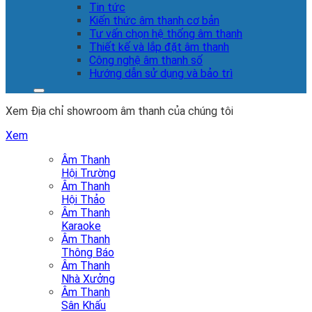
Tin tức
Kiến thức âm thanh cơ bản
Tư vấn chọn hệ thống âm thanh
Thiết kế và lắp đặt âm thanh
Công nghệ âm thanh số
Hướng dẫn sử dụng và bảo trì
Xem Địa chỉ showroom âm thanh của chúng tôi
Xem
Âm Thanh
Hội Trường
Âm Thanh
Hội Thảo
Âm Thanh
Karaoke
Âm Thanh
Thông Báo
Âm Thanh
Nhà Xưởng
Âm Thanh
Sân Khấu