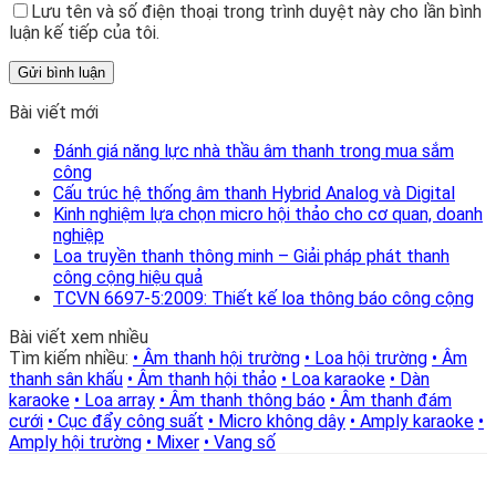
Lưu tên và số điện thoại trong trình duyệt này cho lần bình
luận kế tiếp của tôi.
Bài viết mới
Đánh giá năng lực nhà thầu âm thanh trong mua sắm
công
Cấu trúc hệ thống âm thanh Hybrid Analog và Digital
Kinh nghiệm lựa chọn micro hội thảo cho cơ quan, doanh
nghiệp
Loa truyền thanh thông minh – Giải pháp phát thanh
công cộng hiệu quả
TCVN 6697-5:2009: Thiết kế loa thông báo công cộng
Bài viết xem nhiều
Tìm kiếm nhiều:
• Âm thanh hội trường
• Loa hội trường
• Âm
thanh sân khấu
• Âm thanh hội thảo
• Loa karaoke
• Dàn
karaoke
• Loa array
• Âm thanh thông báo
• Âm thanh đám
cưới
• Cục đẩy công suất
• Micro không dây
• Amply karaoke
•
Amply hội trường
• Mixer
• Vang số