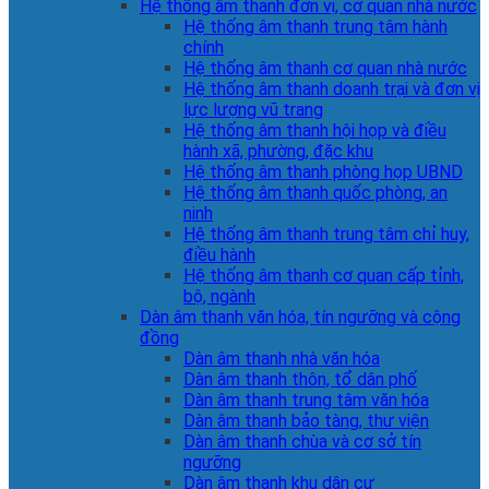
Hệ thống âm thanh đơn vị, cơ quan nhà nước
Hệ thống âm thanh trung tâm hành
chính
Hệ thống âm thanh cơ quan nhà nước
Hệ thống âm thanh doanh trại và đơn vị
lực lượng vũ trang
Hệ thống âm thanh hội họp và điều
hành xã, phường, đặc khu
Hệ thống âm thanh phòng họp UBND
Hệ thống âm thanh quốc phòng, an
ninh
Hệ thống âm thanh trung tâm chỉ huy,
điều hành
Hệ thống âm thanh cơ quan cấp tỉnh,
bộ, ngành
Dàn âm thanh văn hóa, tín ngưỡng và cộng
đồng
Dàn âm thanh nhà văn hóa
Dàn âm thanh thôn, tổ dân phố
Dàn âm thanh trung tâm văn hóa
Dàn âm thanh bảo tàng, thư viện
Dàn âm thanh chùa và cơ sở tín
ngưỡng
Dàn âm thanh khu dân cư