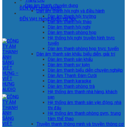
Trang chủ
Dàn âm thanh chuyên dụng
ĐẾN Việt Hưng Audio
Dàn âm thanh hội nghị và điều hành
Dàn âm thanh hội trường
ĐẾN Việt Hưng Audio Hà Nội
Dàn âm thanh hội thảo
Dàn âm thanh hội nghị
Dàn âm thanh phòng họp
Hệ thống hội nghị truyền hình trực
tuyến
Dàn âm thanh phòng họp trực tuyến
Dàn âm thanh sân khấu, biểu diễn, giải trí
Dàn âm thanh sân khấu
Dàn âm thanh sự kiện
Dàn âm thanh biểu diễn chuyên nghiệp
Dàn Âm Thanh Đám Cưới
Dàn âm thanh karaoke
Dàn âm thanh phòng trà
Hệ thống âm thanh nhà hàng, khách
sạn
Hệ thống âm thanh sân vận động, nhà
thi đấu
Hệ thống âm thanh phòng gym, trung
tâm thể thao
Truyền thanh thông minh và truyền thông cơ