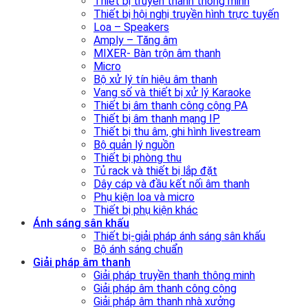
Thiết bị truyền thanh thông minh
Thiết bị hội nghị truyền hình trực tuyến
Loa – Speakers
Amply – Tăng âm
MIXER- Bàn trộn âm thanh
Micro
Bộ xử lý tín hiệu âm thanh
Vang số và thiết bị xử lý Karaoke
Thiết bị âm thanh công cộng PA
Thiết bị âm thanh mạng IP
Thiết bị thu âm, ghi hình livestream
Bộ quản lý nguồn
Thiết bị phòng thu
Tủ rack và thiết bị lắp đặt
Dây cáp và đầu kết nối âm thanh
Phụ kiện loa và micro
Thiết bị phụ kiện khác
Ánh sáng sân khấu
Thiết bị-giải pháp ánh sáng sân khấu
Bộ ánh sáng chuẩn
Giải pháp âm thanh
Giải pháp truyền thanh thông minh
Giải pháp âm thanh công cộng
Giải pháp âm thanh nhà xưởng