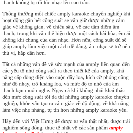
thanh không bị rối lúc nhạc lên cao trào.
Thông thường một chiếc amply karaoke chuyên nghiệp khi
hoạt động gần hết công suất sẽ vẫn giữ được những cảm
giác về không gian, về chiều sâu, về các tâm điểm âm
thanh, trong khi vẫn thể hiện được một cách hài hòa, êm ái
không khí chung của dàn nhạc. Hơn nữa, công suất đủ sẽ
giúp amply làm việc một cách dễ dàng, âm nhạc sẽ trở nên
thú vị, hấp dẫn hơn.
Tất cả những vấn đề về sức mạnh của amply liên quan đến
các yếu tố như công suất ra theo thiết kế của amply, khả
năng cấp dòng điện vào cuộn dây loa, kích cỡ phóng cũng
như độ nhạy, trở kháng loa, và mức độ to nhỏ của âm
thanh bạn muốn nghe. Ngay cả khi không phải khai thác
đến mức công suất tối đa thì những amply karaoke chuyên
nghiệp, khỏe vẫn tạo ra cảm giác về độ động, về khả năng
làm việc nhẹ nhàng, tự tin hơn những amply karaoke yếu.
Hãy đến với Việt Hưng để được tư vấn thật nhất, được trải
nghiệm sống động, thực tế nhất về các sản phẩm
amply