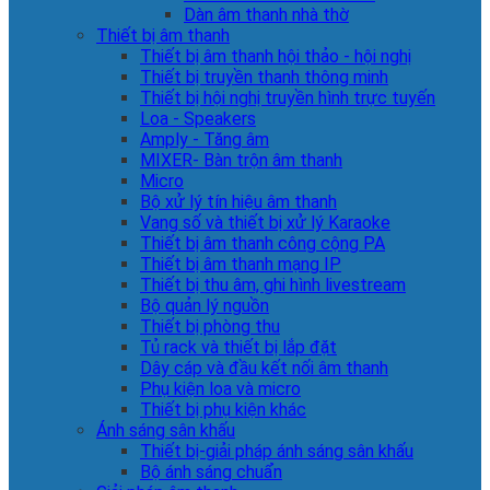
Dàn âm thanh nhà thờ
Thiết bị âm thanh
Thiết bị âm thanh hội thảo - hội nghị
Thiết bị truyền thanh thông minh
Thiết bị hội nghị truyền hình trực tuyến
Loa - Speakers
Amply - Tăng âm
MIXER- Bàn trộn âm thanh
Micro
Bộ xử lý tín hiệu âm thanh
Vang số và thiết bị xử lý Karaoke
Thiết bị âm thanh công cộng PA
Thiết bị âm thanh mạng IP
Thiết bị thu âm, ghi hình livestream
Bộ quản lý nguồn
Thiết bị phòng thu
Tủ rack và thiết bị lắp đặt
Dây cáp và đầu kết nối âm thanh
Phụ kiện loa và micro
Thiết bị phụ kiện khác
Ánh sáng sân khấu
Thiết bị-giải pháp ánh sáng sân khấu
Bộ ánh sáng chuẩn