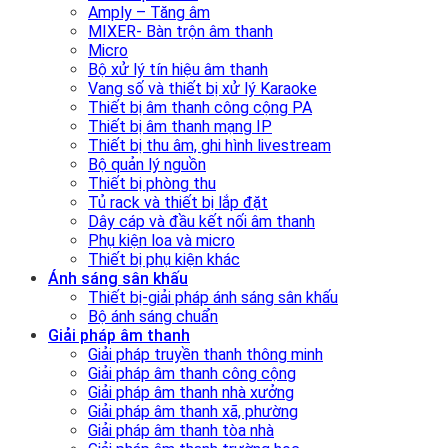
Amply – Tăng âm
MIXER- Bàn trộn âm thanh
Micro
Bộ xử lý tín hiệu âm thanh
Vang số và thiết bị xử lý Karaoke
Thiết bị âm thanh công cộng PA
Thiết bị âm thanh mạng IP
Thiết bị thu âm, ghi hình livestream
Bộ quản lý nguồn
Thiết bị phòng thu
Tủ rack và thiết bị lắp đặt
Dây cáp và đầu kết nối âm thanh
Phụ kiện loa và micro
Thiết bị phụ kiện khác
Ánh sáng sân khấu
Thiết bị-giải pháp ánh sáng sân khấu
Bộ ánh sáng chuẩn
Giải pháp âm thanh
Giải pháp truyền thanh thông minh
Giải pháp âm thanh công cộng
Giải pháp âm thanh nhà xưởng
Giải pháp âm thanh xã, phường
Giải pháp âm thanh tòa nhà