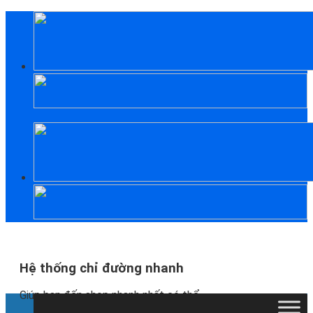
Skip
to
content
Hệ thống chỉ đường nhanh
Giúp bạn đến shop nhanh nhất có thể