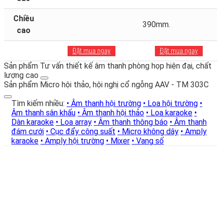
Chiều
390mm.
cao
Đặt mua ngay
Đặt mua ngay
Sản phẩm Tư vấn thiết kế âm thanh phòng họp hiện đại, chất
lượng cao
Sản phẩm Micro hội thảo, hội nghị cổ ngỗng AAV - TM 303C
Tìm kiếm nhiều:
• Âm thanh hội trường
• Loa hội trường
•
Âm thanh sân khấu
• Âm thanh hội thảo
• Loa karaoke
•
Dàn karaoke
• Loa array
• Âm thanh thông báo
• Âm thanh
đám cưới
• Cục đẩy công suất
• Micro không dây
• Amply
karaoke
• Amply hội trường
• Mixer
• Vang số