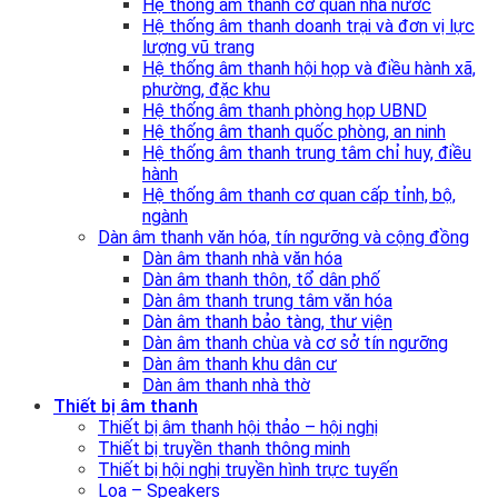
Hệ thống âm thanh cơ quan nhà nước
Hệ thống âm thanh doanh trại và đơn vị lực
lượng vũ trang
Hệ thống âm thanh hội họp và điều hành xã,
phường, đặc khu
Hệ thống âm thanh phòng họp UBND
Hệ thống âm thanh quốc phòng, an ninh
Hệ thống âm thanh trung tâm chỉ huy, điều
hành
Hệ thống âm thanh cơ quan cấp tỉnh, bộ,
ngành
Dàn âm thanh văn hóa, tín ngưỡng và cộng đồng
Dàn âm thanh nhà văn hóa
Dàn âm thanh thôn, tổ dân phố
Dàn âm thanh trung tâm văn hóa
Dàn âm thanh bảo tàng, thư viện
Dàn âm thanh chùa và cơ sở tín ngưỡng
Dàn âm thanh khu dân cư
Dàn âm thanh nhà thờ
Thiết bị âm thanh
Thiết bị âm thanh hội thảo – hội nghị
Thiết bị truyền thanh thông minh
Thiết bị hội nghị truyền hình trực tuyến
Loa – Speakers