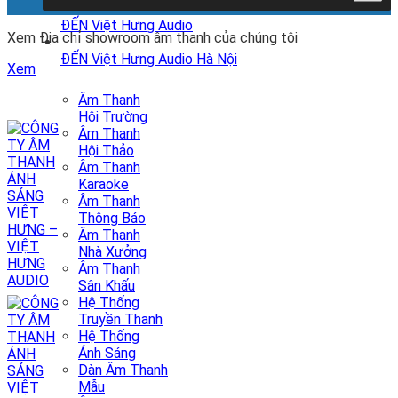
ĐẾN Việt Hưng Audio
Xem Địa chỉ showroom âm thanh của chúng tôi
ĐẾN Việt Hưng Audio Hà Nội
Xem
Âm Thanh
Hội Trường
Âm Thanh
Hội Thảo
Âm Thanh
Karaoke
Âm Thanh
Thông Báo
Âm Thanh
Nhà Xưởng
Âm Thanh
Sân Khấu
Hệ Thống
Truyền Thanh
Hệ Thống
Ánh Sáng
Dàn Âm Thanh
Mẫu