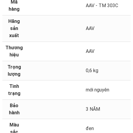
Mã
AAV - TM 303C
hàng
Hãng
sản
AAV
xuất
Thương
AAV
hiệu
Trọng
0,6 kg
lượng
Tình
mới nguyên
trạng
Bảo
3 NĂM
hành
Màu
đen
sắc