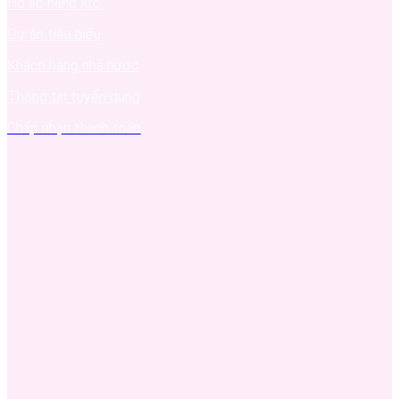
Hồ sơ năng lực
Dự án tiêu biểu
Khách hàng nhà nước
Thông tin tuyển dụng
Chấp nhận thanh toán