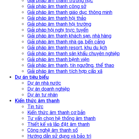
Giải pháp âm thanh trường học
Giải pháp âm thanh công sở
Giải pháp âm thanh giáo dục thông minh
Giải pháp âm thanh hội thảo
Giải pháp âm thanh hội trường
Giải pháp hội nghị trực tuyến
Giải pháp âm thanh khách sạn, nhà hàng
Giải pháp âm thanh nhà ga, bến cảng
Giải pháp âm thanh resort, khu du lịch
Giải pháp âm thanh sân khấu chuyên nghiệp
Giải pháp âm thanh bệnh viện
Giải pháp âm thanh, tín ngưỡng, thể thao
Giải pháp âm thanh tích hợp cấp xã
Dự án tiêu biểu
Dự án nhà nước
Dự án doanh nghiệp
Dự án tư nhân
Kiến thức âm thanh
Tin tức
Kiến thức âm thanh cơ bản
Tư vấn chọn hệ thống âm thanh
Thiết kế và lắp đặt âm thanh
Công nghệ âm thanh số
Hướng dẫn sử dụng và bảo trì