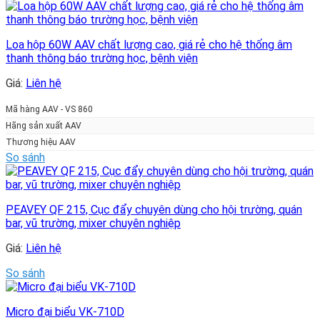
Loa hộp 60W AAV chất lượng cao, giá rẻ cho hệ thống âm
thanh thông báo trường học, bệnh viện
Giá:
Liên hệ
Mã hàng AAV - VS 860
Hãng sản xuất AAV
Thương hiệu AAV
So sánh
PEAVEY QF 215, Cục đẩy chuyên dùng cho hội trường, quán
bar, vũ trường, mixer chuyên nghiệp
Giá:
Liên hệ
So sánh
Micro đại biểu VK-710D