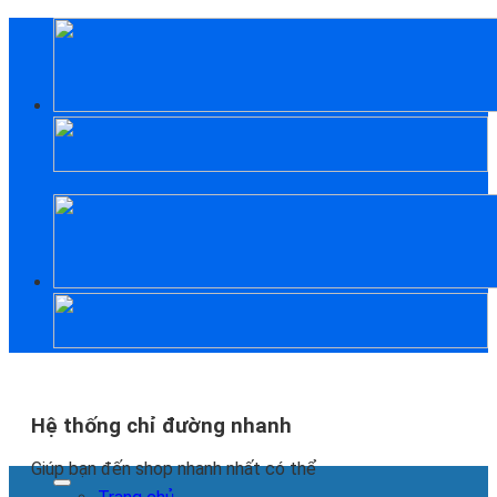
Skip
to
content
Hệ thống chỉ đường nhanh
Giúp bạn đến shop nhanh nhất có thể