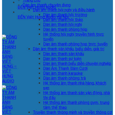
Trang chủ
Dàn âm thanh chuyên dụng
ĐẾN Việt Hưng Audio
Dàn âm thanh hội nghị và điều hành
Dàn âm thanh hội trường
ĐẾN Việt Hưng Audio Hà Nội
Dàn âm thanh hội thảo
Dàn âm thanh hội nghị
Dàn âm thanh phòng họp
Hệ thống hội nghị truyền hình trực
tuyến
Dàn âm thanh phòng họp trực tuyến
Dàn âm thanh sân khấu, biểu diễn, giải trí
Dàn âm thanh sân khấu
Dàn âm thanh sự kiện
Dàn âm thanh biểu diễn chuyên nghiệp
Dàn Âm Thanh Đám Cưới
Dàn âm thanh karaoke
Dàn âm thanh phòng trà
Hệ thống âm thanh nhà hàng, khách
sạn
Hệ thống âm thanh sân vận động, nhà
thi đấu
Hệ thống âm thanh phòng gym, trung
tâm thể thao
Truyền thanh thông minh và truyền thông cơ