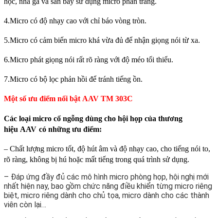
học, nhà ga và sân bay sử dụng micro phân trang.
4.Micro có độ nhạy cao với chỉ báo vòng tròn.
5.Micro có cảm biến micro khá vừa đủ để nhận giọng nói từ xa.
6.Micro phát giọng nói rất rõ ràng với độ méo tối thiểu.
7.Micro có bộ lọc phản hồi để tránh tiếng ồn.
Một số ưu điểm nổi bật AAV TM 303C
Các loại
micro cổ ngỗng dùng cho hội họp
của thương
hiệu AAV
có những ưu điểm:
– Chất lượng micro tốt, độ hút âm và độ nhạy cao, cho tiếng nói to,
rõ ràng, không bị hú hoặc mất tiếng trong quá trình sử dụng.
– Đáp ứng đầy đủ các mô hình micro phòng họp, hội nghị mới
nhất hiện nay, bao gồm chức năng điều khiển từng micro riêng
biệt, micro riêng dành cho chủ tọa, micro dành cho các thành
viên còn lại…