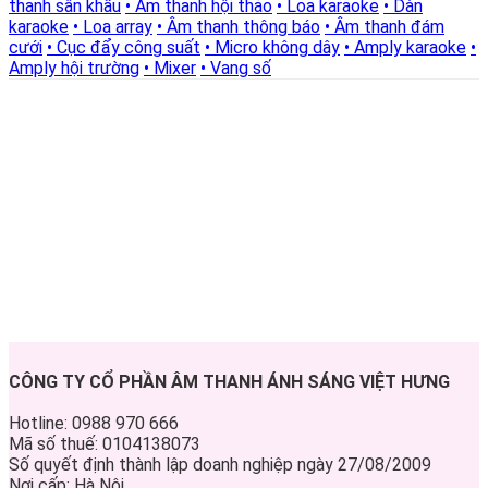
thanh sân khấu
• Âm thanh hội thảo
• Loa karaoke
• Dàn
karaoke
• Loa array
• Âm thanh thông báo
• Âm thanh đám
cưới
• Cục đẩy công suất
• Micro không dây
• Amply karaoke
•
Amply hội trường
• Mixer
• Vang số
CÔNG TY CỔ PHẦN ÂM THANH ÁNH SÁNG VIỆT HƯNG
Hotline: 0988 970 666
Mã số thuế: 0104138073
Số quyết định thành lập doanh nghiệp ngày 27/08/2009
Nơi cấp: Hà Nội