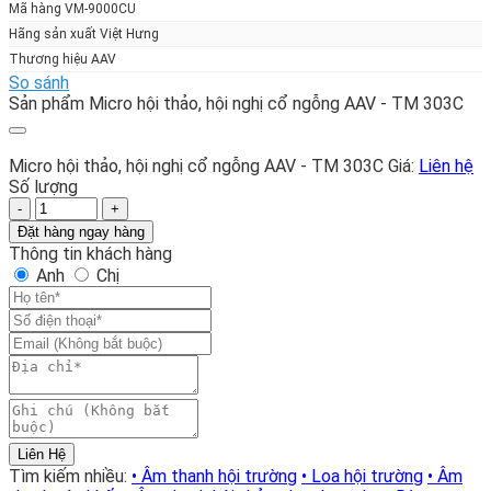
Mã hàng VM-9000CU
Hãng sản xuất Việt Hưng
Thương hiệu AAV
So sánh
Sản phẩm Micro hội thảo, hội nghị cổ ngỗng AAV - TM 303C
Micro hội thảo, hội nghị cổ ngỗng AAV - TM 303C
Giá:
Liên hệ
Số lượng
Micro
hội
Đặt hàng ngay hàng
thảo,
Thông tin khách hàng
hội
Anh
Chị
nghị
cổ
ngỗng
AAV
-
TM
303C
số
Liên Hệ
lượng
Tìm kiếm nhiều:
• Âm thanh hội trường
• Loa hội trường
• Âm