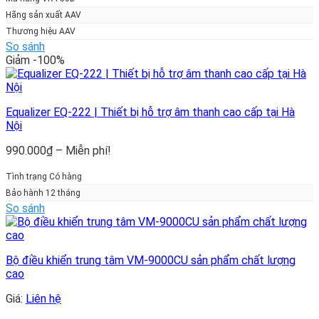
Hãng sản xuất AAV
Thương hiệu AAV
So sánh
Giảm -100%
Equalizer EQ-222 | Thiết bị hỗ trợ âm thanh cao cấp tại Hà
Nội
Khoảng
990.000
₫
–
Miễn phí!
giá:
từ
Tình trạng Có hàng
990.000₫
Bảo hành 12 tháng
đến
So sánh
Miễn
phí!
Bộ điều khiển trung tâm VM-9000CU sản phẩm chất lượng
cao
Giá:
Liên hệ