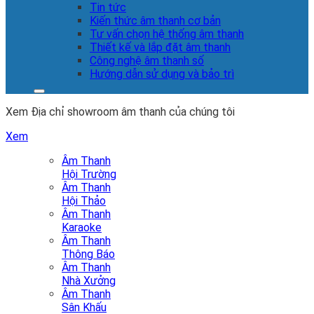
Tin tức
Kiến thức âm thanh cơ bản
Tư vấn chọn hệ thống âm thanh
Thiết kế và lắp đặt âm thanh
Công nghệ âm thanh số
Hướng dẫn sử dụng và bảo trì
Xem Địa chỉ showroom âm thanh của chúng tôi
Xem
Âm Thanh
Hội Trường
Âm Thanh
Hội Thảo
Âm Thanh
Karaoke
Âm Thanh
Thông Báo
Âm Thanh
Nhà Xưởng
Âm Thanh
Sân Khấu