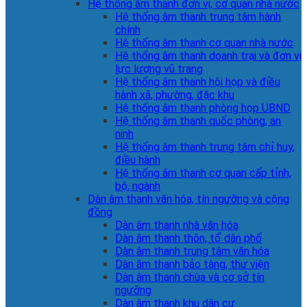
Hệ thống âm thanh đơn vị, cơ quan nhà nước
Hệ thống âm thanh trung tâm hành
chính
Hệ thống âm thanh cơ quan nhà nước
Hệ thống âm thanh doanh trại và đơn vị
lực lượng vũ trang
Hệ thống âm thanh hội họp và điều
hành xã, phường, đặc khu
Hệ thống âm thanh phòng họp UBND
Hệ thống âm thanh quốc phòng, an
ninh
Hệ thống âm thanh trung tâm chỉ huy,
điều hành
Hệ thống âm thanh cơ quan cấp tỉnh,
bộ, ngành
Dàn âm thanh văn hóa, tín ngưỡng và cộng
đồng
Dàn âm thanh nhà văn hóa
Dàn âm thanh thôn, tổ dân phố
Dàn âm thanh trung tâm văn hóa
Dàn âm thanh bảo tàng, thư viện
Dàn âm thanh chùa và cơ sở tín
ngưỡng
Dàn âm thanh khu dân cư