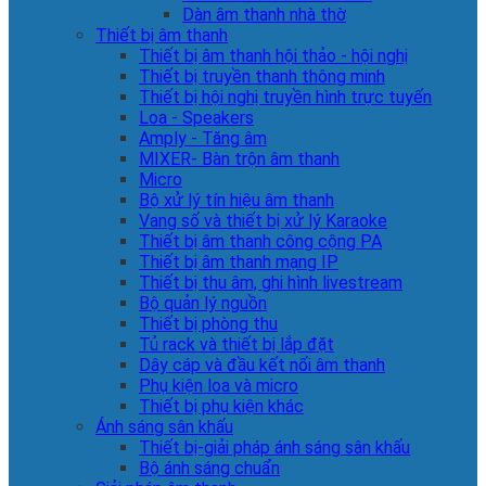
Dàn âm thanh nhà thờ
Thiết bị âm thanh
Thiết bị âm thanh hội thảo - hội nghị
Thiết bị truyền thanh thông minh
Thiết bị hội nghị truyền hình trực tuyến
Loa - Speakers
Amply - Tăng âm
MIXER- Bàn trộn âm thanh
Micro
Bộ xử lý tín hiệu âm thanh
Vang số và thiết bị xử lý Karaoke
Thiết bị âm thanh công cộng PA
Thiết bị âm thanh mạng IP
Thiết bị thu âm, ghi hình livestream
Bộ quản lý nguồn
Thiết bị phòng thu
Tủ rack và thiết bị lắp đặt
Dây cáp và đầu kết nối âm thanh
Phụ kiện loa và micro
Thiết bị phụ kiện khác
Ánh sáng sân khấu
Thiết bị-giải pháp ánh sáng sân khấu
Bộ ánh sáng chuẩn