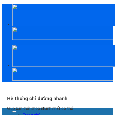
Skip
to
content
Hệ thống chỉ đường nhanh
Giúp bạn đến shop nhanh nhất có thể