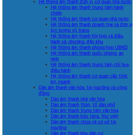
Hệ thống âm thanh đơn vị, cơ quan nhà nước
Hệ thống âm thanh trung tâm hành
chính
Hệ thống âm thanh cơ quan nhà nước
Hệ thống âm thanh doanh trại và đơn vị
lực lượng vũ trang
Hệ thống âm thanh hội họp và điều
hành xã, phường, đặc khu
Hệ thống âm thanh phòng họp UBND
Hệ thống âm thanh quốc phòng, an
ninh
Hệ thống âm thanh trung tâm chỉ huy,
điều hành
Hệ thống âm thanh cơ quan cấp tỉnh,
bộ, ngành
Dàn âm thanh văn hóa, tín ngưỡng và cộng
đồng
Dàn âm thanh nhà văn hóa
Dàn âm thanh thôn, tổ dân phố
Dàn âm thanh trung tâm văn hóa
Dàn âm thanh bảo tàng, thư viện
Dàn âm thanh chùa và cơ sở tín
ngưỡng
Dàn âm thanh khu dân cư