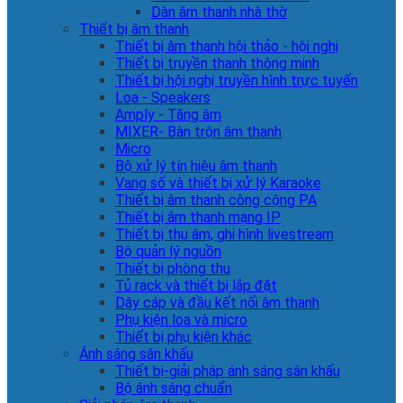
Dàn âm thanh nhà thờ
Thiết bị âm thanh
Thiết bị âm thanh hội thảo - hội nghị
Thiết bị truyền thanh thông minh
Thiết bị hội nghị truyền hình trực tuyến
Loa - Speakers
Amply - Tăng âm
MIXER- Bàn trộn âm thanh
Micro
Bộ xử lý tín hiệu âm thanh
Vang số và thiết bị xử lý Karaoke
Thiết bị âm thanh công cộng PA
Thiết bị âm thanh mạng IP
Thiết bị thu âm, ghi hình livestream
Bộ quản lý nguồn
Thiết bị phòng thu
Tủ rack và thiết bị lắp đặt
Dây cáp và đầu kết nối âm thanh
Phụ kiện loa và micro
Thiết bị phụ kiện khác
Ánh sáng sân khấu
Thiết bị-giải pháp ánh sáng sân khấu
Bộ ánh sáng chuẩn