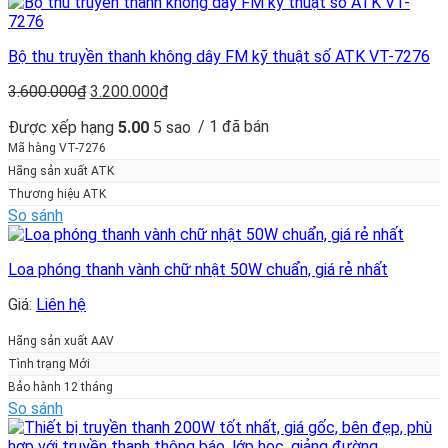
Bộ thu truyền thanh không dây FM kỹ thuật số ATK VT-7276
Giá
Giá
3.600.000
₫
3.200.000
₫
gốc
hiện
/ 1 đã bán
Được xếp hạng
5.00
5 sao
là:
tại
3.600.000₫.
là:
Mã hàng VT-7276
3.200.000₫.
Hãng sản xuất ATK
Thương hiệu ATK
So sánh
Loa phóng thanh vành chữ nhật 50W chuẩn, giá rẻ nhất
Giá:
Liên hệ
Hãng sản xuất AAV
Tình trạng Mới
Bảo hành 12 tháng
So sánh