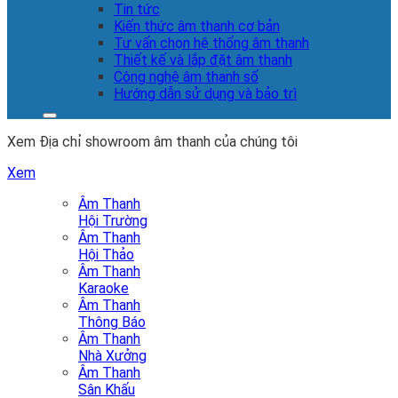
Tin tức
Kiến thức âm thanh cơ bản
Tư vấn chọn hệ thống âm thanh
Thiết kế và lắp đặt âm thanh
Công nghệ âm thanh số
Hướng dẫn sử dụng và bảo trì
Xem Địa chỉ showroom âm thanh của chúng tôi
Xem
Âm Thanh
Hội Trường
Âm Thanh
Hội Thảo
Âm Thanh
Karaoke
Âm Thanh
Thông Báo
Âm Thanh
Nhà Xưởng
Âm Thanh
Sân Khấu