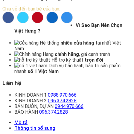
Chia sẻ đến bạn bè của bạn:
Vì Sao Bạn Nên Chọn
Việt Hưng ?
Hệ thống
nhiều cửa hàng
tại nhất Việt
Nam
Hàng
chính hãng
, giá cạnh tranh
Hỗ trợ kỹ thuật
trọn đời
Dịch vụ bảo hành, bảo trì sản phẩm
nhanh
số 1 Việt Nam
Liên hệ
KINH DOANH 1
0988.970.666
KINH DOANH 2
096.374.2828
BÁN BUÔN, DỰ ÁN
0944.970.666
BẢO HÀNH
096.374.2828
Mô tả
Thông tin bổ sung