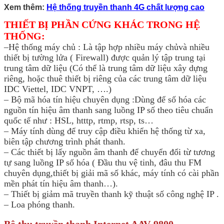
Xem thêm:
Hệ thống truyền thanh 4G chất lượng cao
THIẾT BỊ PHẦN CỨNG KHÁC TRONG HỆ
THỐNG:
–
Hệ thống máy chủ : Là tập hợp nhiều máy chủ
và nhiều
thiết bị tường lửa ( Firewall) được quản lý tập trung tại
trung tâm dữ liệu (Có thể là trung tâm dữ liệu xây dựng
riêng, hoặc thuê thiết bị riêng của các trung tâm dữ liệu
IDC Viettel, IDC VNPT, ….)
– Bộ mã hóa tín hiệu chuyên dụng :
Dùng để số hóa các
nguồn tín hiệu âm thanh sang luồng IP số theo tiêu chuẩn
quốc tế như : HSL, htttp, rtmp, rtsp, ts…
– Máy tính dùng để truy cập điều khiển hệ thống từ xa,
biên tập chương trình phát thanh.
– Các thiết bị lấy nguồn âm thanh để chuyển đổi từ tương
tự sang luồng IP số hóa ( Đầu thu vệ tinh, đâu thu FM
chuyên dụng,
thiết bị giải mã số khác, máy tính có cài phần
mền phát tín hiệu âm thanh…).
– Thiết bị giảm mã truyền thanh kỹ thuật số công nghệ IP .
– Loa phóng thanh.
Bộ thu truyền thanh Internet AAV-9800