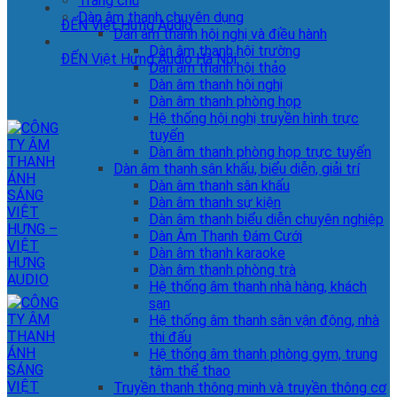
Trang chủ
Dàn âm thanh chuyên dụng
ĐẾN Việt Hưng Audio
Dàn âm thanh hội nghị và điều hành
Dàn âm thanh hội trường
ĐẾN Việt Hưng Audio Hà Nội
Dàn âm thanh hội thảo
Dàn âm thanh hội nghị
Dàn âm thanh phòng họp
Hệ thống hội nghị truyền hình trực
tuyến
Dàn âm thanh phòng họp trực tuyến
Dàn âm thanh sân khấu, biểu diễn, giải trí
Dàn âm thanh sân khấu
Dàn âm thanh sự kiện
Dàn âm thanh biểu diễn chuyên nghiệp
Dàn Âm Thanh Đám Cưới
Dàn âm thanh karaoke
Dàn âm thanh phòng trà
Hệ thống âm thanh nhà hàng, khách
sạn
Hệ thống âm thanh sân vận động, nhà
thi đấu
Hệ thống âm thanh phòng gym, trung
tâm thể thao
Truyền thanh thông minh và truyền thông cơ