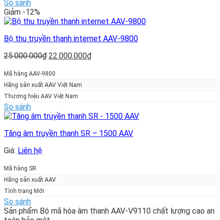
So sánh
Giảm -12%
Bộ thu truyền thanh internet AAV-9800
Giá
Giá
25.000.000
₫
22.000.000
₫
gốc
hiện
là:
tại
Mã hàng AAV-9800
25.000.000₫.
là:
Hãng sản xuất AAV Việt Nam
22.000.000₫.
Thương hiệu AAV Việt Nam
So sánh
Tăng âm truyền thanh SR – 1500 AAV
Giá:
Liên hệ
Mã hàng SR
Hãng sản xuất AAV
Tình trạng Mới
So sánh
Sản phẩm Bộ mã hóa âm thanh AAV-V9110 chất lượng cao an