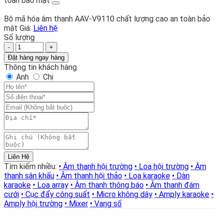
toàn bảo mật
Bộ mã hóa âm thanh AAV-V9110 chất lượng cao an toàn bảo
mật
Giá:
Liên hệ
Số lượng
Bộ
mã
Đặt hàng ngay hàng
hóa
Thông tin khách hàng
âm
Anh
Chị
thanh
AAV-
V9110
chất
lượng
cao
an
toàn
Liên Hệ
bảo
Tìm kiếm nhiều:
• Âm thanh hội trường
• Loa hội trường
• Âm
mật
thanh sân khấu
• Âm thanh hội thảo
• Loa karaoke
• Dàn
số
karaoke
• Loa array
• Âm thanh thông báo
• Âm thanh đám
lượng
cưới
• Cục đẩy công suất
• Micro không dây
• Amply karaoke
•
Amply hội trường
• Mixer
• Vang số