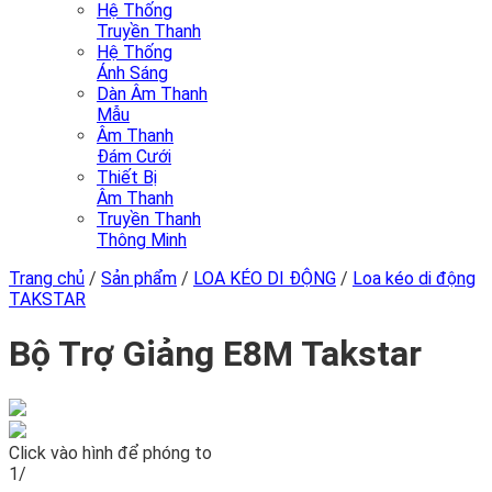
Hệ Thống
Truyền Thanh
Hệ Thống
Ánh Sáng
Dàn Âm Thanh
Mẫu
Âm Thanh
Đám Cưới
Thiết Bị
Âm Thanh
Truyền Thanh
Thông Minh
Trang chủ
/
Sản phẩm
/
LOA KÉO DI ĐỘNG
/
Loa kéo di động
TAKSTAR
Bộ Trợ Giảng E8M Takstar
Click vào hình để phóng to
1/