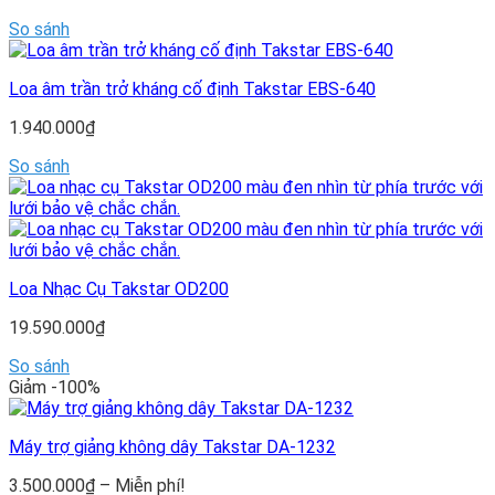
So sánh
Loa âm trần trở kháng cố định Takstar EBS-640
1.940.000
₫
So sánh
Loa Nhạc Cụ Takstar OD200
19.590.000
₫
So sánh
Giảm -100%
Máy trợ giảng không dây Takstar DA-1232
Khoảng
3.500.000
₫
–
Miễn phí!