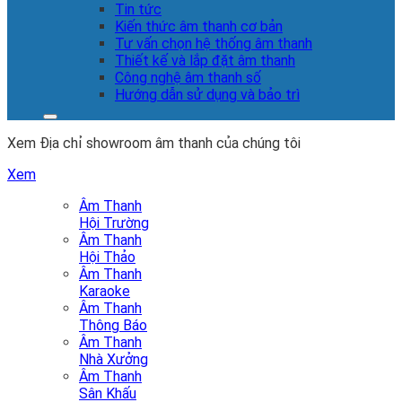
Tin tức
Kiến thức âm thanh cơ bản
Tư vấn chọn hệ thống âm thanh
Thiết kế và lắp đặt âm thanh
Công nghệ âm thanh số
Hướng dẫn sử dụng và bảo trì
Xem Địa chỉ showroom âm thanh của chúng tôi
Xem
Âm Thanh
Hội Trường
Âm Thanh
Hội Thảo
Âm Thanh
Karaoke
Âm Thanh
Thông Báo
Âm Thanh
Nhà Xưởng
Âm Thanh
Sân Khấu