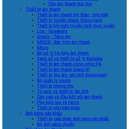
Dàn âm thanh nhà thờ
Thiết bị âm thanh
Thiết bị âm thanh hội thảo - hội nghị
Thiết bị truyền thanh thông minh
Thiết bị hội nghị truyền hình trực tuyến
Loa - Speakers
Amply - Tăng âm
MIXER- Bàn trộn âm thanh
Micro
Bộ xử lý tín hiệu âm thanh
Vang số và thiết bị xử lý Karaoke
Thiết bị âm thanh công cộng PA
Thiết bị âm thanh mạng IP
Thiết bị thu âm, ghi hình livestream
Bộ quản lý nguồn
Thiết bị phòng thu
Tủ rack và thiết bị lắp đặt
Dây cáp và đầu kết nối âm thanh
Phụ kiện loa và micro
Thiết bị phụ kiện khác
Ánh sáng sân khấu
Thiết bị-giải pháp ánh sáng sân khấu
Bộ ánh sáng chuẩn