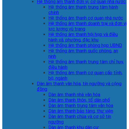
Hệ thống âm thanh đơn vị, cơ quan nhà nước
Hệ thống âm thanh trung tâm hành
chính
Hệ thống âm thanh cơ quan nhà nước
Hệ thống âm thanh doanh trại và đơn vị
lực lượng vũ trang
Hệ thống âm thanh hội họp và điều
hành xã, phường, đặc khu
Hệ thống âm thanh phòng họp UBND
Hệ thống âm thanh quốc phòng, an
ninh
Hệ thống âm thanh trung tâm chỉ huy,
điều hành
Hệ thống âm thanh cơ quan cấp tỉnh,
bộ, ngành
Dàn âm thanh văn hóa, tín ngưỡng và cộng
đồng
Dàn âm thanh nhà văn hóa
Dàn âm thanh thôn, tổ dân phố
Dàn âm thanh trung tâm văn hóa
Dàn âm thanh bảo tàng, thư viện
Dàn âm thanh chùa và cơ sở tín
ngưỡng
Dàn âm thanh khu dân cư