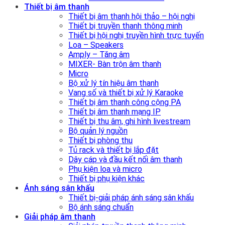
Thiết bị âm thanh
Thiết bị âm thanh hội thảo – hội nghị
Thiết bị truyền thanh thông minh
Thiết bị hội nghị truyền hình trực tuyến
Loa – Speakers
Amply – Tăng âm
MIXER- Bàn trộn âm thanh
Micro
Bộ xử lý tín hiệu âm thanh
Vang số và thiết bị xử lý Karaoke
Thiết bị âm thanh công cộng PA
Thiết bị âm thanh mạng IP
Thiết bị thu âm, ghi hình livestream
Bộ quản lý nguồn
Thiết bị phòng thu
Tủ rack và thiết bị lắp đặt
Dây cáp và đầu kết nối âm thanh
Phụ kiện loa và micro
Thiết bị phụ kiện khác
Ánh sáng sân khấu
Thiết bị-giải pháp ánh sáng sân khấu
Bộ ánh sáng chuẩn
Giải pháp âm thanh