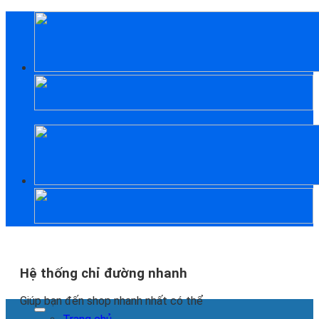
Skip
to
content
Hệ thống chỉ đường nhanh
Giúp bạn đến shop nhanh nhất có thể