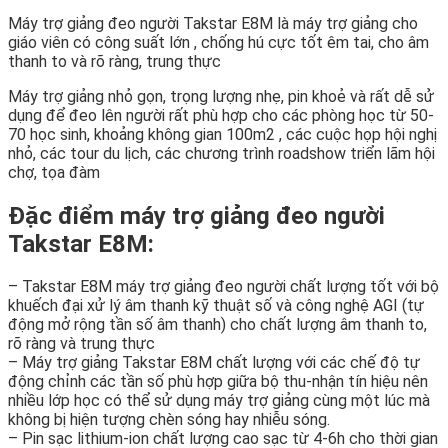
Máy trợ giảng đeo người Takstar E8M là máy trợ giảng cho
giáo viên có công suất lớn , chống hú cực tốt êm tai, cho âm
thanh to và rõ ràng, trung thực
Máy trợ giảng nhỏ gọn, trọng lượng nhẹ, pin khoẻ và rất dễ sử
dụng để đeo lên người rất phù hợp cho các phòng học từ 50-
70 học sinh, khoảng không gian 100m2 , các cuộc họp hội nghị
nhỏ, các tour du lịch, các chương trình roadshow triển lãm hội
chợ, tọa đàm
Đặc điểm máy trợ giảng đeo người
Takstar E8M:
– Takstar E8M máy trợ giảng đeo người chất lượng tốt với bộ
khuếch đại xử lý âm thanh kỹ thuật số và công nghệ AGI (tự
động mở rộng tần số âm thanh) cho chất lượng âm thanh to,
rõ ràng và trung thực
– Máy trợ giảng Takstar E8M chất lượng với các chế độ tự
động chỉnh các tần số phù hợp giữa bộ thu-nhận tín hiệu nên
nhiều lớp học có thể sử dụng máy trợ giảng cùng một lúc mà
không bị hiện tượng chèn sóng hay nhiễu sóng.
– Pin sạc lithium-ion chất lượng cao sạc từ 4-6h cho thời gian