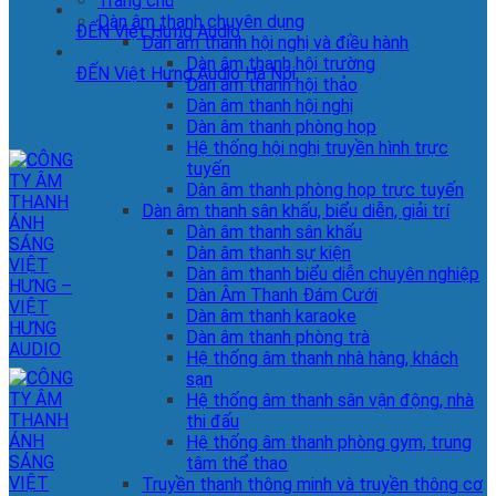
Trang chủ
Dàn âm thanh chuyên dụng
ĐẾN Việt Hưng Audio
Dàn âm thanh hội nghị và điều hành
Dàn âm thanh hội trường
ĐẾN Việt Hưng Audio Hà Nội
Dàn âm thanh hội thảo
Dàn âm thanh hội nghị
Dàn âm thanh phòng họp
Hệ thống hội nghị truyền hình trực
tuyến
Dàn âm thanh phòng họp trực tuyến
Dàn âm thanh sân khấu, biểu diễn, giải trí
Dàn âm thanh sân khấu
Dàn âm thanh sự kiện
Dàn âm thanh biểu diễn chuyên nghiệp
Dàn Âm Thanh Đám Cưới
Dàn âm thanh karaoke
Dàn âm thanh phòng trà
Hệ thống âm thanh nhà hàng, khách
sạn
Hệ thống âm thanh sân vận động, nhà
thi đấu
Hệ thống âm thanh phòng gym, trung
tâm thể thao
Truyền thanh thông minh và truyền thông cơ