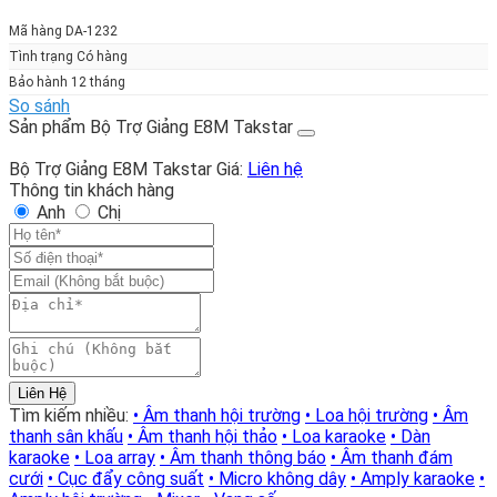
giá:
từ
Mã hàng DA-1232
3.500.000₫
Tình trạng Có hàng
đến
Bảo hành 12 tháng
Miễn
So sánh
phí!
Sản phẩm Bộ Trợ Giảng E8M Takstar
Bộ Trợ Giảng E8M Takstar
Giá:
Liên hệ
Thông tin khách hàng
Anh
Chị
Liên Hệ
Tìm kiếm nhiều:
• Âm thanh hội trường
• Loa hội trường
• Âm
thanh sân khấu
• Âm thanh hội thảo
• Loa karaoke
• Dàn
karaoke
• Loa array
• Âm thanh thông báo
• Âm thanh đám
cưới
• Cục đẩy công suất
• Micro không dây
• Amply karaoke
•