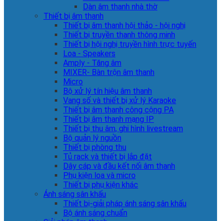
Dàn âm thanh nhà thờ
Thiết bị âm thanh
Thiết bị âm thanh hội thảo - hội nghị
Thiết bị truyền thanh thông minh
Thiết bị hội nghị truyền hình trực tuyến
Loa - Speakers
Amply - Tăng âm
MIXER- Bàn trộn âm thanh
Micro
Bộ xử lý tín hiệu âm thanh
Vang số và thiết bị xử lý Karaoke
Thiết bị âm thanh công cộng PA
Thiết bị âm thanh mạng IP
Thiết bị thu âm, ghi hình livestream
Bộ quản lý nguồn
Thiết bị phòng thu
Tủ rack và thiết bị lắp đặt
Dây cáp và đầu kết nối âm thanh
Phụ kiện loa và micro
Thiết bị phụ kiện khác
Ánh sáng sân khấu
Thiết bị-giải pháp ánh sáng sân khấu
Bộ ánh sáng chuẩn