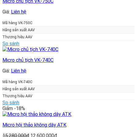
Micro chủ tịch VK-750C
Giá:
Liên hệ
Mã hàng VK-750C
Hãng sản xuất AAV
Thương hiệu AAV
So sánh
Micro chủ tịch VK-740C
Giá:
Liên hệ
Mã hàng VK-740C
Hãng sản xuất AAV
Thương hiệu AAV
So sánh
Giảm -18%
Micro hội thảo không dây ATK
Giá
Giá
15.280.000
₫
12.600.000
₫