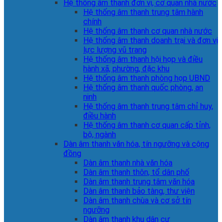
Hệ thống âm thanh đơn vị, cơ quan nhà nước
Hệ thống âm thanh trung tâm hành
chính
Hệ thống âm thanh cơ quan nhà nước
Hệ thống âm thanh doanh trại và đơn vị
lực lượng vũ trang
Hệ thống âm thanh hội họp và điều
hành xã, phường, đặc khu
Hệ thống âm thanh phòng họp UBND
Hệ thống âm thanh quốc phòng, an
ninh
Hệ thống âm thanh trung tâm chỉ huy,
điều hành
Hệ thống âm thanh cơ quan cấp tỉnh,
bộ, ngành
Dàn âm thanh văn hóa, tín ngưỡng và cộng
đồng
Dàn âm thanh nhà văn hóa
Dàn âm thanh thôn, tổ dân phố
Dàn âm thanh trung tâm văn hóa
Dàn âm thanh bảo tàng, thư viện
Dàn âm thanh chùa và cơ sở tín
ngưỡng
Dàn âm thanh khu dân cư