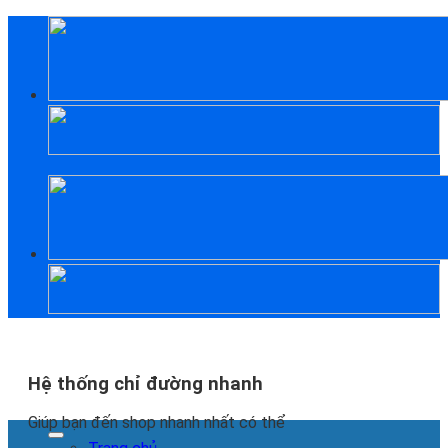
Skip
to
content
Hệ thống chỉ đường nhanh
Giúp bạn đến shop nhanh nhất có thể