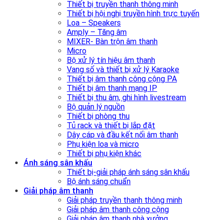
Thiết bị truyền thanh thông minh
Thiết bị hội nghị truyền hình trực tuyến
Loa – Speakers
Amply – Tăng âm
MIXER- Bàn trộn âm thanh
Micro
Bộ xử lý tín hiệu âm thanh
Vang số và thiết bị xử lý Karaoke
Thiết bị âm thanh công cộng PA
Thiết bị âm thanh mạng IP
Thiết bị thu âm, ghi hình livestream
Bộ quản lý nguồn
Thiết bị phòng thu
Tủ rack và thiết bị lắp đặt
Dây cáp và đầu kết nối âm thanh
Phụ kiện loa và micro
Thiết bị phụ kiện khác
Ánh sáng sân khấu
Thiết bị-giải pháp ánh sáng sân khấu
Bộ ánh sáng chuẩn
Giải pháp âm thanh
Giải pháp truyền thanh thông minh
Giải pháp âm thanh công cộng
Giải pháp âm thanh nhà xưởng