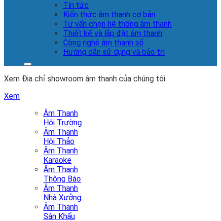
Tin tức
Kiến thức âm thanh cơ bản
Tư vấn chọn hệ thống âm thanh
Thiết kế và lắp đặt âm thanh
Công nghệ âm thanh số
Hướng dẫn sử dụng và bảo trì
Xem Địa chỉ showroom âm thanh của chúng tôi
Xem
Âm Thanh
Hội Trường
Âm Thanh
Hội Thảo
Âm Thanh
Karaoke
Âm Thanh
Thông Báo
Âm Thanh
Nhà Xưởng
Âm Thanh
Sân Khấu