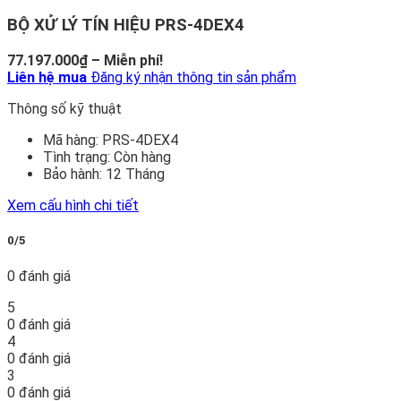
BỘ XỬ LÝ TÍN HIỆU PRS-4DEX4
Khoảng
77.197.000
₫
–
Miễn phí!
giá:
Liên hệ mua
Đăng ký nhận thông tin sản phẩm
từ
Thông số kỹ thuật
77.197.000₫
đến
Mã hàng:
PRS-4DEX4
Miễn
Tình trạng:
Còn hàng
phí!
Bảo hành:
12 Tháng
Xem cấu hình chi tiết
0/5
0 đánh giá
5
0 đánh giá
4
0 đánh giá
3
0 đánh giá