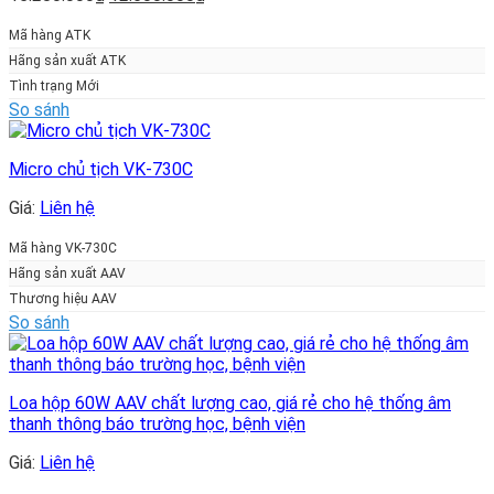
gốc
hiện
là:
tại
Mã hàng ATK
15.280.000₫.
là:
Hãng sản xuất ATK
12.600.000₫.
Tình trạng Mới
So sánh
Micro chủ tịch VK-730C
Giá:
Liên hệ
Mã hàng VK-730C
Hãng sản xuất AAV
Thương hiệu AAV
So sánh
Loa hộp 60W AAV chất lượng cao, giá rẻ cho hệ thống âm
thanh thông báo trường học, bệnh viện
Giá:
Liên hệ