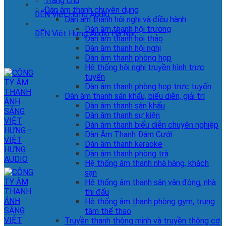
Trang chủ
Dàn âm thanh chuyên dụng
ĐẾN Việt Hưng Audio
Dàn âm thanh hội nghị và điều hành
Dàn âm thanh hội trường
ĐẾN Việt Hưng Audio Hà Nội
Dàn âm thanh hội thảo
Dàn âm thanh hội nghị
Dàn âm thanh phòng họp
Hệ thống hội nghị truyền hình trực
tuyến
Dàn âm thanh phòng họp trực tuyến
Dàn âm thanh sân khấu, biểu diễn, giải trí
Dàn âm thanh sân khấu
Dàn âm thanh sự kiện
Dàn âm thanh biểu diễn chuyên nghiệp
Dàn Âm Thanh Đám Cưới
Dàn âm thanh karaoke
Dàn âm thanh phòng trà
Hệ thống âm thanh nhà hàng, khách
sạn
Hệ thống âm thanh sân vận động, nhà
thi đấu
Hệ thống âm thanh phòng gym, trung
tâm thể thao
Truyền thanh thông minh và truyền thông cơ