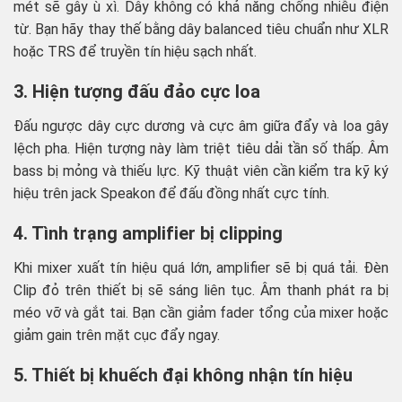
mét sẽ gây ù xì. Dây không có khả năng chống nhiễu điện
từ. Bạn hãy thay thế bằng dây balanced tiêu chuẩn như XLR
hoặc TRS để truyền tín hiệu sạch nhất.
3. Hiện tượng đấu đảo cực loa
Đấu ngược dây cực dương và cực âm giữa đẩy và loa gây
lệch pha. Hiện tượng này làm triệt tiêu dải tần số thấp. Âm
bass bị mỏng và thiếu lực. Kỹ thuật viên cần kiểm tra kỹ ký
hiệu trên jack Speakon để đấu đồng nhất cực tính.
4. Tình trạng amplifier bị clipping
Khi mixer xuất tín hiệu quá lớn, amplifier sẽ bị quá tải. Đèn
Clip đỏ trên thiết bị sẽ sáng liên tục. Âm thanh phát ra bị
méo vỡ và gắt tai. Bạn cần giảm fader tổng của mixer hoặc
giảm gain trên mặt cục đẩy ngay.
5. Thiết bị khuếch đại không nhận tín hiệu