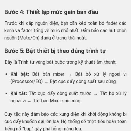
Bước 4: Thiết lập mức gain ban đầu
Trước khi cấp nguồn điện, bạn cần kéo toàn bộ fader các
kênh và fader tổng về mức nhỏ nhất. Đảm bảo các nút chọn
nguồn (Mute/On) đang ở trạng thái ngắt.
Bước 5: Bật thiết bị theo đúng trình tự
Đây là Trình tự vàng bắt buộc trong kỹ thuật âm thanh:
Khi bật:
Bật bàn mixer → Bật bộ xử lý ngoại vi
(Processor/EQ) → Bật cục đẩy công suất sau cùng.
Khi tắt:
Tắt cục đẩy công suất trước → Tắt bộ xử lý
ngoại vi → Tắt bàn Mixer sau cùng.
Quy tắc này đảm bảo các xung điện khi khởi động không bị
cục đẩy khuếch đại lên loa. Hệ thống sẽ triệt tiêu hoàn toàn
tiếng nổ “bụp” gây phá hỏng màng loa.