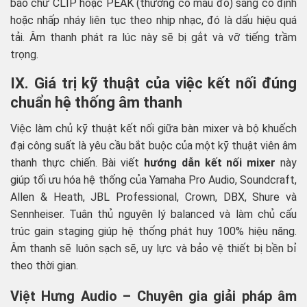
báo chữ CLIP hoặc PEAK (thường có màu đỏ) sáng cố định
hoặc nhấp nháy liên tục theo nhịp nhạc, đó là dấu hiệu quá
tải. Âm thanh phát ra lúc này sẽ bị gắt và vỡ tiếng trầm
trọng.
IX. Giá trị kỹ thuật của việc kết nối đúng
chuẩn hệ thống âm thanh
Việc làm chủ kỹ thuật kết nối giữa bàn mixer và bộ khuếch
đại công suất là yêu cầu bắt buộc của một kỹ thuật viên âm
thanh thực chiến. Bài viết
hướng dẫn kết nối mixer
này
giúp tối ưu hóa hệ thống của Yamaha Pro Audio, Soundcraft,
Allen & Heath, JBL Professional, Crown, DBX, Shure và
Sennheiser. Tuân thủ nguyên lý balanced và làm chủ cấu
trúc gain staging giúp hệ thống phát huy 100% hiệu năng.
Âm thanh sẽ luôn sạch sẽ, uy lực và bảo vệ thiết bị bền bỉ
theo thời gian.
Việt Hưng Audio – Chuyên gia giải pháp âm