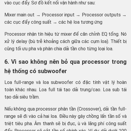
vào cục đẩy. Sơ đồ kết nối vận hành như sau:
Mixer main out → Processor input → Processor outputs →
các cục đẩy công suất → các hệ loa tương ứng
Processor nhận tín hiệu từ mixer để căn chỉnh EQ tổng. Nó
xử lý delay (bù trễ khoảng cách giữa các cụm loa). Thiết bị
cũng tối ưu pha và phân chia dải tần cho từng loại loa.
6. Vì sao không nên bỏ qua processor trong
hệ thống có subwoofer
Loa full-range và loa subwoofer có đặc tính vật lý hoàn
toàn khác nhau. Loa full tái tạo dải trung/cao. Loa sub tái
tạo dải siêu trầm.
Nếu không qua processor phân tần (Crossover), dải tần full-
range sẽ đi vào cả hai loa. Điều này gây chồng lấn tần số và
triệt tiêu pha. Âm thanh sẽ bị đục, ù và lãng phí công suất
đẩy. Processor sẽ cắt tần số chính xác. Ví dụ: dải dưới 100