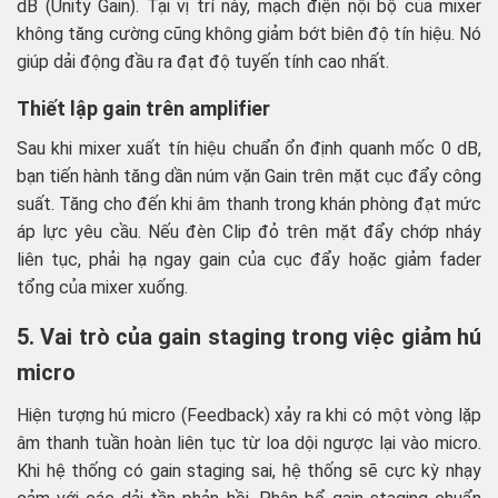
dB (Unity Gain). Tại vị trí này, mạch điện nội bộ của mixer
không tăng cường cũng không giảm bớt biên độ tín hiệu. Nó
giúp dải động đầu ra đạt độ tuyến tính cao nhất.
Thiết lập gain trên amplifier
Sau khi mixer xuất tín hiệu chuẩn ổn định quanh mốc 0 dB,
bạn tiến hành tăng dần núm vặn Gain trên mặt cục đẩy công
suất. Tăng cho đến khi âm thanh trong khán phòng đạt mức
áp lực yêu cầu. Nếu đèn Clip đỏ trên mặt đẩy chớp nháy
liên tục, phải hạ ngay gain của cục đẩy hoặc giảm fader
tổng của mixer xuống.
5. Vai trò của gain staging trong việc giảm hú
micro
Hiện tượng hú micro (Feedback) xảy ra khi có một vòng lặp
âm thanh tuần hoàn liên tục từ loa dội ngược lại vào micro.
Khi hệ thống có gain staging sai, hệ thống sẽ cực kỳ nhạy