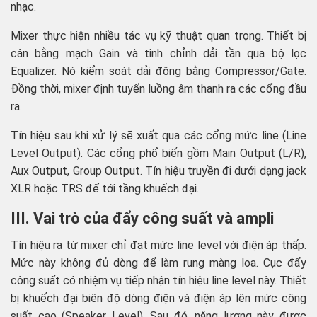
nhạc.
Mixer thực hiện nhiều tác vụ kỹ thuật quan trọng. Thiết bị
cân bằng mạch Gain và tinh chỉnh dải tần qua bộ lọc
Equalizer. Nó kiểm soát dải động bằng Compressor/Gate.
Đồng thời, mixer định tuyến luồng âm thanh ra các cổng đầu
ra.
Tín hiệu sau khi xử lý sẽ xuất qua các cổng mức line (Line
Level Output). Các cổng phổ biến gồm Main Output (L/R),
Aux Output, Group Output. Tín hiệu truyền đi dưới dạng jack
XLR hoặc TRS để tới tầng khuếch đại.
III. Vai trò của đẩy công suất và ampli
Tín hiệu ra từ mixer chỉ đạt mức line level với điện áp thấp.
Mức này không đủ dòng để làm rung màng loa. Cục đẩy
công suất có nhiệm vụ tiếp nhận tín hiệu line level này. Thiết
bị khuếch đại biên độ dòng điện và điện áp lên mức công
suất cao (Speaker Level). Sau đó, năng lượng này được