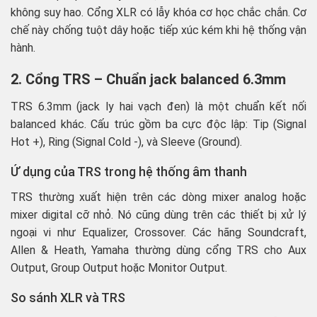
không suy hao. Cổng XLR có lẫy khóa cơ học chắc chắn. Cơ
chế này chống tuột dây hoặc tiếp xúc kém khi hệ thống vận
hành.
2. Cổng TRS – Chuẩn jack balanced 6.3mm
TRS 6.3mm (jack ly hai vạch đen) là một chuẩn kết nối
balanced khác. Cấu trúc gồm ba cực độc lập: Tip (Signal
Hot +), Ring (Signal Cold -), và Sleeve (Ground).
Ứ dụng của TRS trong hệ thống âm thanh
TRS thường xuất hiện trên các dòng mixer analog hoặc
mixer digital cỡ nhỏ. Nó cũng dùng trên các thiết bị xử lý
ngoại vi như Equalizer, Crossover. Các hãng Soundcraft,
Allen & Heath, Yamaha thường dùng cổng TRS cho Aux
Output, Group Output hoặc Monitor Output.
So sánh XLR và TRS