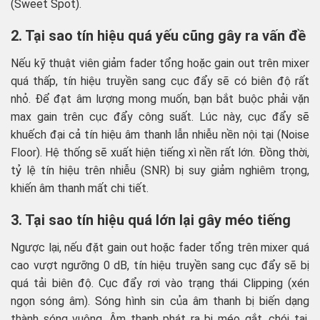
(Sweet Spot).
2. Tại sao tín hiệu quá yếu cũng gây ra vấn đề
Nếu kỹ thuật viên giảm fader tổng hoặc gain out trên mixer
quá thấp, tín hiệu truyền sang cục đẩy sẽ có biên độ rất
nhỏ. Để đạt âm lượng mong muốn, bạn bắt buộc phải vặn
max gain trên cục đẩy công suất. Lúc này, cục đẩy sẽ
khuếch đại cả tín hiệu âm thanh lẫn nhiễu nền nội tại (Noise
Floor). Hệ thống sẽ xuất hiện tiếng xì nền rất lớn. Đồng thời,
tỷ lệ tín hiệu trên nhiễu (SNR) bị suy giảm nghiêm trọng,
khiến âm thanh mất chi tiết.
3. Tại sao tín hiệu quá lớn lại gây méo tiếng
Ngược lại, nếu đặt gain out hoặc fader tổng trên mixer quá
cao vượt ngưỡng 0 dB, tín hiệu truyền sang cục đẩy sẽ bị
quá tải biên độ. Cục đẩy rơi vào trạng thái Clipping (xén
ngọn sóng âm). Sóng hình sin của âm thanh bị biến dạng
thành sóng vuông. Âm thanh phát ra bị méo gắt, chói tai.