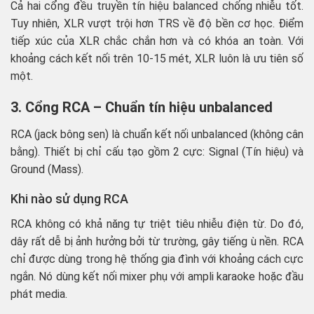
Cả hai cổng đều truyền tín hiệu balanced chống nhiễu tốt.
Tuy nhiên, XLR vượt trội hơn TRS về độ bền cơ học. Điểm
tiếp xúc của XLR chắc chắn hơn và có khóa an toàn. Với
khoảng cách kết nối trên 10-15 mét, XLR luôn là ưu tiên số
một.
3. Cổng RCA – Chuẩn tín hiệu unbalanced
RCA (jack bông sen) là chuẩn kết nối unbalanced (không cân
bằng). Thiết bị chỉ cấu tạo gồm 2 cực: Signal (Tín hiệu) và
Ground (Mass).
Khi nào sử dụng RCA
RCA không có khả năng tự triệt tiêu nhiễu điện từ. Do đó,
dây rất dễ bị ảnh hưởng bởi từ trường, gây tiếng ù nền. RCA
chỉ được dùng trong hệ thống gia đình với khoảng cách cực
ngắn. Nó dùng kết nối mixer phụ với ampli karaoke hoặc đầu
phát media.