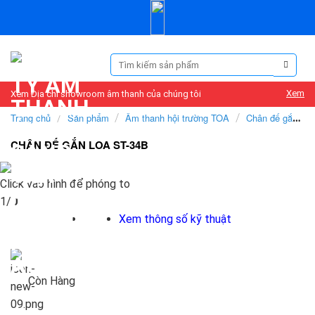
Skip
to
content
Tìm
kiếm:
Xem
Xem Địa chỉ showroom âm thanh của chúng tôi
Trang chủ
/
Sản phẩm
/
Âm thanh hội trường TOA
/
Chân đế gắn
loa
CHÂN ĐẾ GẮN LOA ST-34B
Click vào hình để phóng to
1/
0
Xem thông số kỹ thuật
Còn Hàng