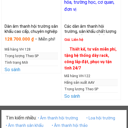
Dàn âm thanh hội trường sân
Các dàn âm thanh hội
khấu cao cấp, chuyên nghiệp
trường, sân khấu chất lượng
1000m2
cao, giá rẻ, hiệu quả đầu tư
Khoảng
128.700.000
–
Miễn phí!
₫
Giá:
Liên hệ
các dự án, hội trường sân
giá:
khấu, nhà văn hóa, trường
từ
Thiết kế, tư vấn miễn phí,
Mã hàng VH 128
128.700.000₫
học, cơ quan, đơn vị
tặng hệ thống dây rack,
đến
Trọng lượng Theo SP
Miễn
công lắp đặt, phục vụ tận
Tình trạng Mới
phí!
tình 24/7
So sánh
Mã hàng VH-122
Hãng sản xuất AAV
Trọng lượng Theo SP
So sánh
Tìm kiếm nhiều:
• Âm thanh hội trường
• Loa hội trường
• Âm thanh sân khấu
• Âm thanh hội thảo