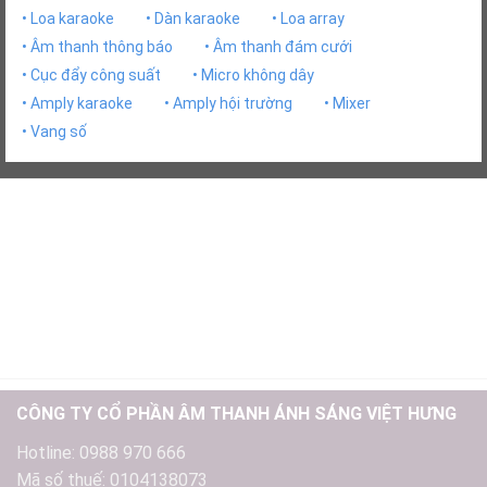
• Loa karaoke
• Dàn karaoke
• Loa array
• Âm thanh thông báo
• Âm thanh đám cưới
• Cục đẩy công suất
• Micro không dây
• Amply karaoke
• Amply hội trường
• Mixer
• Vang số
CÔNG TY CỔ PHẦN ÂM THANH ÁNH SÁNG VIỆT HƯNG
Hotline: 0988 970 666
Mã số thuế: 0104138073