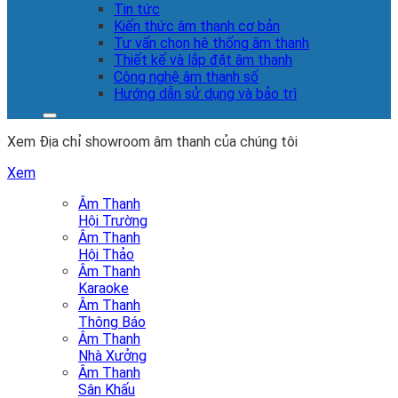
Tin tức
Kiến thức âm thanh cơ bản
Tư vấn chọn hệ thống âm thanh
Thiết kế và lắp đặt âm thanh
Công nghệ âm thanh số
Hướng dẫn sử dụng và bảo trì
Xem Địa chỉ showroom âm thanh của chúng tôi
Xem
Âm Thanh
Hội Trường
Âm Thanh
Hội Thảo
Âm Thanh
Karaoke
Âm Thanh
Thông Báo
Âm Thanh
Nhà Xưởng
Âm Thanh
Sân Khấu