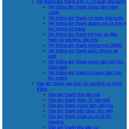
Hệ thống âm thanh đơn vị, cơ quan nhà nước
Hệ thống âm thanh trung tâm hành
chính
Hệ thống âm thanh cơ quan nhà nước
Hệ thống âm thanh doanh trại và đơn vị
lực lượng vũ trang
Hệ thống âm thanh hội họp và điều
hành xã, phường, đặc khu
Hệ thống âm thanh phòng họp UBND
Hệ thống âm thanh quốc phòng, an
ninh
Hệ thống âm thanh trung tâm chỉ huy,
điều hành
Hệ thống âm thanh cơ quan cấp tỉnh,
bộ, ngành
Dàn âm thanh văn hóa, tín ngưỡng và cộng
đồng
Dàn âm thanh nhà văn hóa
Dàn âm thanh thôn, tổ dân phố
Dàn âm thanh trung tâm văn hóa
Dàn âm thanh bảo tàng, thư viện
Dàn âm thanh chùa và cơ sở tín
ngưỡng
Dàn âm thanh khu dân cư