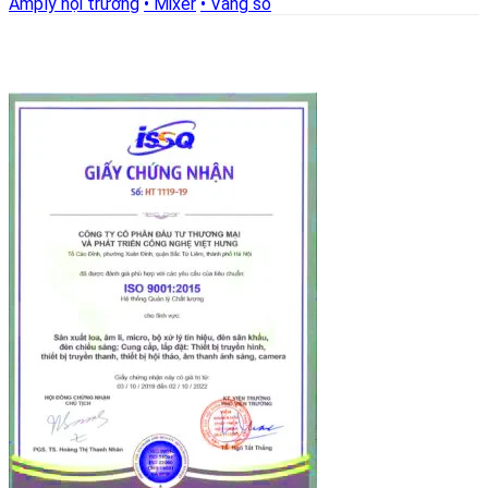
Amply hội trường
• Mixer
• Vang số