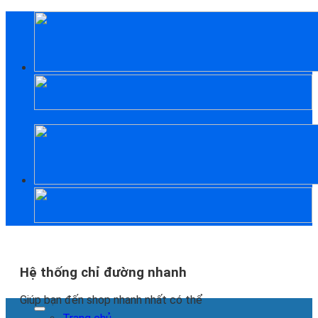
Skip
to
content
Hệ thống chỉ đường nhanh
Giúp bạn đến shop nhanh nhất có thể