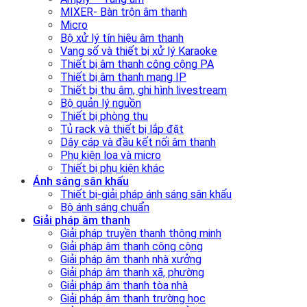
MIXER- Bàn trộn âm thanh
Micro
Bộ xử lý tín hiệu âm thanh
Vang số và thiết bị xử lý Karaoke
Thiết bị âm thanh công cộng PA
Thiết bị âm thanh mạng IP
Thiết bị thu âm, ghi hình livestream
Bộ quản lý nguồn
Thiết bị phòng thu
Tủ rack và thiết bị lắp đặt
Dây cáp và đầu kết nối âm thanh
Phụ kiện loa và micro
Thiết bị phụ kiện khác
Ánh sáng sân khấu
Thiết bị-giải pháp ánh sáng sân khấu
Bộ ánh sáng chuẩn
Giải pháp âm thanh
Giải pháp truyền thanh thông minh
Giải pháp âm thanh công cộng
Giải pháp âm thanh nhà xưởng
Giải pháp âm thanh xã, phường
Giải pháp âm thanh tòa nhà
Giải pháp âm thanh trường học