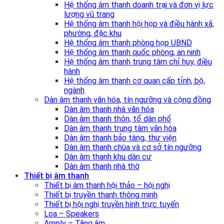
Hệ thống âm thanh doanh trại và đơn vị lực
lượng vũ trang
Hệ thống âm thanh hội họp và điều hành xã,
phường, đặc khu
Hệ thống âm thanh phòng họp UBND
Hệ thống âm thanh quốc phòng, an ninh
Hệ thống âm thanh trung tâm chỉ huy, điều
hành
Hệ thống âm thanh cơ quan cấp tỉnh, bộ,
ngành
Dàn âm thanh văn hóa, tín ngưỡng và cộng đồng
Dàn âm thanh nhà văn hóa
Dàn âm thanh thôn, tổ dân phố
Dàn âm thanh trung tâm văn hóa
Dàn âm thanh bảo tàng, thư viện
Dàn âm thanh chùa và cơ sở tín ngưỡng
Dàn âm thanh khu dân cư
Dàn âm thanh nhà thờ
Thiết bị âm thanh
Thiết bị âm thanh hội thảo – hội nghị
Thiết bị truyền thanh thông minh
Thiết bị hội nghị truyền hình trực tuyến
Loa – Speakers
Amply – Tăng âm