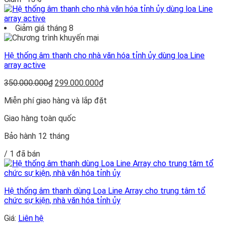
Giảm giá tháng 8
Hệ thống âm thanh cho nhà văn hóa tỉnh ủy dùng loa Line
array active
Giá
Giá
350.000.000
₫
299.000.000
₫
gốc
hiện
Miễn phí giao hàng và lắp đặt
là:
tại
350.000.000₫.
là:
Giao hàng toàn quốc
299.000.000₫.
Bảo hành 12 tháng
/ 1 đã bán
Hệ thống âm thanh dùng Loa Line Array cho trung tâm tổ
chức sự kiện, nhà văn hóa tỉnh ủy
Giá:
Liên hệ