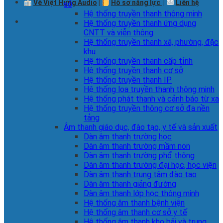
Về Việt Hưng Audio
|
Hồ sơ năng lực
|
Liên hệ
sở
Hệ thống truyền thanh thông minh
Hệ thống truyền thanh ứng dụng
CNTT và viễn thông
Hệ thống truyền thanh xã, phường, đặc
khu
Hệ thống truyền thanh cấp tỉnh
Hệ thống truyền thanh cơ sở
Hệ thống truyền thanh IP
Hệ thống loa truyền thanh thông minh
Hệ thống phát thanh và cảnh báo từ xa
Hệ thống truyền thông cơ sở đa nền
tảng
Âm thanh giáo dục, đào tạo, y tế và sản xuất
Dàn âm thanh trường học
Dàn âm thanh trường mầm non
Dàn âm thanh trường phổ thông
Dàn âm thanh trường đại học, học viện
Dàn âm thanh trung tâm đào tạo
Dàn âm thanh giảng đường
Dàn âm thanh lớp học thông minh
Hệ thống âm thanh bệnh viện
Hệ thống âm thanh cơ sở y tế
Hệ thống âm thanh kho bãi và trung