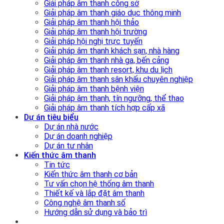
Giải pháp âm thanh công sở
Giải pháp âm thanh giáo dục thông minh
Giải pháp âm thanh hội thảo
Giải pháp âm thanh hội trường
Giải pháp hội nghị trực tuyến
Giải pháp âm thanh khách sạn, nhà hàng
Giải pháp âm thanh nhà ga, bến cảng
Giải pháp âm thanh resort, khu du lịch
Giải pháp âm thanh sân khấu chuyên nghiệp
Giải pháp âm thanh bệnh viện
Giải pháp âm thanh, tín ngưỡng, thể thao
Giải pháp âm thanh tích hợp cấp xã
Dự án tiêu biểu
Dự án nhà nước
Dự án doanh nghiệp
Dự án tư nhân
Kiến thức âm thanh
Tin tức
Kiến thức âm thanh cơ bản
Tư vấn chọn hệ thống âm thanh
Thiết kế và lắp đặt âm thanh
Công nghệ âm thanh số
Hướng dẫn sử dụng và bảo trì