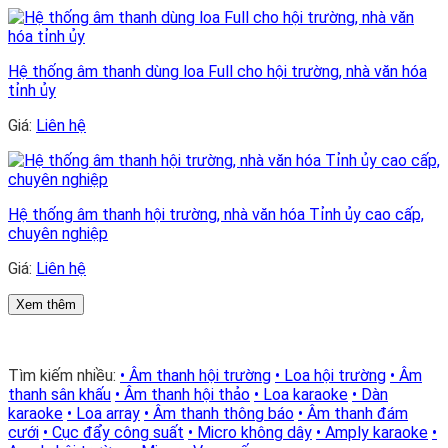
Hệ thống âm thanh dùng loa Full cho hội trường, nhà văn hóa
tỉnh ủy
Giá:
Liên hệ
Hệ thống âm thanh hội trường, nhà văn hóa Tỉnh ủy cao cấp,
chuyên nghiệp
Giá:
Liên hệ
Xem thêm
Tìm kiếm nhiều:
• Âm thanh hội trường
• Loa hội trường
• Âm
thanh sân khấu
• Âm thanh hội thảo
• Loa karaoke
• Dàn
karaoke
• Loa array
• Âm thanh thông báo
• Âm thanh đám
cưới
• Cục đẩy công suất
• Micro không dây
• Amply karaoke
•