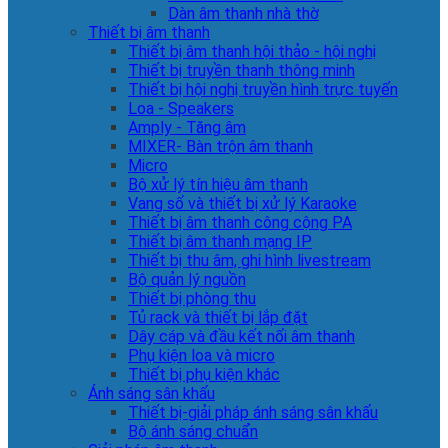
Dàn âm thanh nhà thờ
Thiết bị âm thanh
Thiết bị âm thanh hội thảo - hội nghị
Thiết bị truyền thanh thông minh
Thiết bị hội nghị truyền hình trực tuyến
Loa - Speakers
Amply - Tăng âm
MIXER- Bàn trộn âm thanh
Micro
Bộ xử lý tín hiệu âm thanh
Vang số và thiết bị xử lý Karaoke
Thiết bị âm thanh công cộng PA
Thiết bị âm thanh mạng IP
Thiết bị thu âm, ghi hình livestream
Bộ quản lý nguồn
Thiết bị phòng thu
Tủ rack và thiết bị lắp đặt
Dây cáp và đầu kết nối âm thanh
Phụ kiện loa và micro
Thiết bị phụ kiện khác
Ánh sáng sân khấu
Thiết bị-giải pháp ánh sáng sân khấu
Bộ ánh sáng chuẩn