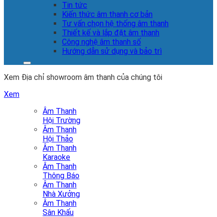
Tin tức
Kiến thức âm thanh cơ bản
Tư vấn chọn hệ thống âm thanh
Thiết kế và lắp đặt âm thanh
Công nghệ âm thanh số
Hướng dẫn sử dụng và bảo trì
Xem Địa chỉ showroom âm thanh của chúng tôi
Xem
Âm Thanh
Hội Trường
Âm Thanh
Hội Thảo
Âm Thanh
Karaoke
Âm Thanh
Thông Báo
Âm Thanh
Nhà Xưởng
Âm Thanh
Sân Khấu