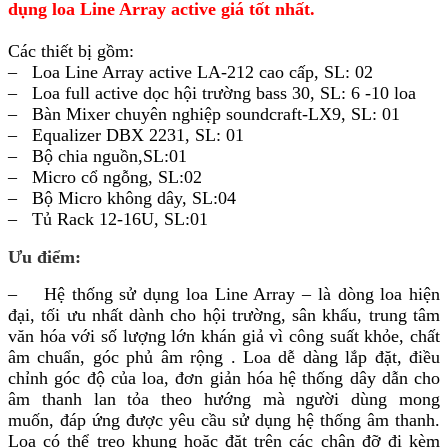
dụng loa Line Array active giá tốt nhất.
Các thiết bị gồm:
– Loa Line Array active LA-212 cao cấp, SL: 02
– Loa full active dọc hội trường bass 30, SL: 6 -10 loa
– Bàn Mixer chuyên nghiệp soundcraft-LX9, SL: 01
– Equalizer DBX 2231, SL: 01
– Bộ chia nguồn,SL:01
– Micro cổ ngỗng, SL:02
– Bộ Micro không dây, SL:04
– Tủ Rack 12-16U, SL:01
Ưu điểm:
– Hệ thống sử dụng loa Line Array – là dòng loa hiện
đại, tối ưu nhất dành cho hội trường, sân khấu, trung tâm
văn hóa với số lượng lớn khán giả vì công suất khỏe, chất
âm chuẩn, góc phủ âm rộng . Loa
dễ dàng lắp đặt, điều
chỉnh góc độ của loa, đơn giản hóa hệ thống dây dẫn cho
âm thanh lan tỏa theo hướng mà người dùng mong
muốn, đáp ứng được yêu cầu sử dụng hệ thống âm thanh.
Loa có thể treo khung hoặc đặt trên các chân đỡ đi kèm