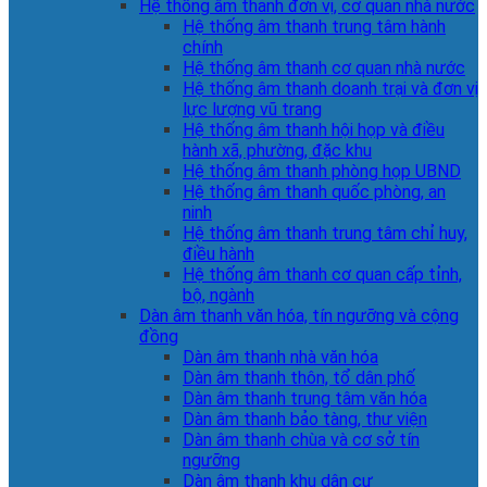
Hệ thống âm thanh đơn vị, cơ quan nhà nước
Hệ thống âm thanh trung tâm hành
chính
Hệ thống âm thanh cơ quan nhà nước
Hệ thống âm thanh doanh trại và đơn vị
lực lượng vũ trang
Hệ thống âm thanh hội họp và điều
hành xã, phường, đặc khu
Hệ thống âm thanh phòng họp UBND
Hệ thống âm thanh quốc phòng, an
ninh
Hệ thống âm thanh trung tâm chỉ huy,
điều hành
Hệ thống âm thanh cơ quan cấp tỉnh,
bộ, ngành
Dàn âm thanh văn hóa, tín ngưỡng và cộng
đồng
Dàn âm thanh nhà văn hóa
Dàn âm thanh thôn, tổ dân phố
Dàn âm thanh trung tâm văn hóa
Dàn âm thanh bảo tàng, thư viện
Dàn âm thanh chùa và cơ sở tín
ngưỡng
Dàn âm thanh khu dân cư