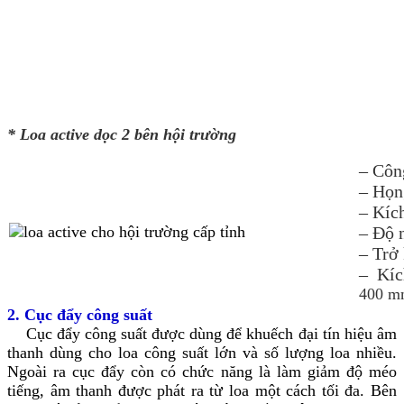
* Loa active dọc 2 bên hội trường
– Côn
– Họng
– Kíc
– Độ 
– Trở
– Kíc
400 m
2. Cục đẩy công suất
Cục đẩy công suất được dùng để khuếch đại tín hiệu âm
thanh dùng cho loa công suất lớn và số lượng loa nhiều.
Ngoài ra cục đẩy còn có chức năng là làm giảm độ méo
tiếng, âm thanh được phát ra từ loa một cách tối đa. Bên