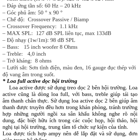
– Đáp ứng tần số: 60 Hz – 20 kHz
– Góc phủ âm: 50 ° x 90 °
– Chế độ: Crossover Passive / Bi­amp
– Crossover Frequency: 1.1 kHz
– MAX SPL: 127 dB SPL liên tục, max 133dB
– Độ nhạy (1w/1m): 98 dB SPL
– Bass: 15 inch woofer 8 Ohms
– Treble: 4,0 inch
– Trở kháng: 8 ohms
– Lưới sắt: Sơn tĩnh điện, màu đen, 16 gauge đục thép với
độ vang âm trong suốt.
* Loa full active dọc hội trường
Loa active được sử dụng treo dọc 2 bên hội trường. Loa
active cũng là dòng loa full, với bass, treble giúp tái tạo
âm thanh chân thực. Sử dụng loa active dọc 2 bên giúp âm
thanh được truyền đều hơn trong khán phòng, tránh trường
hợp những người ngồi xa sân khấu không nghe rõ nội
dung, đặc biệt hữu ích trong các cuộc họp, hội thảo, hội
nghị tại hội trường, trung tâm tổ chức sự kiện của tỉnh.
Loa được tích hợp ampy nên dễ lắp đặt và sử dụng, đơn
giản trong hệ thống.