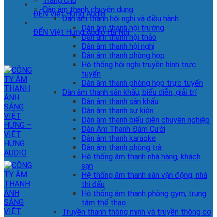
Trang chủ
Dàn âm thanh chuyên dụng
ĐẾN Việt Hưng Audio
Dàn âm thanh hội nghị và điều hành
Dàn âm thanh hội trường
ĐẾN Việt Hưng Audio Hà Nội
Dàn âm thanh hội thảo
Dàn âm thanh hội nghị
Dàn âm thanh phòng họp
Hệ thống hội nghị truyền hình trực
tuyến
Dàn âm thanh phòng họp trực tuyến
Dàn âm thanh sân khấu, biểu diễn, giải trí
Dàn âm thanh sân khấu
Dàn âm thanh sự kiện
Dàn âm thanh biểu diễn chuyên nghiệp
Dàn Âm Thanh Đám Cưới
Dàn âm thanh karaoke
Dàn âm thanh phòng trà
Hệ thống âm thanh nhà hàng, khách
sạn
Hệ thống âm thanh sân vận động, nhà
thi đấu
Hệ thống âm thanh phòng gym, trung
tâm thể thao
Truyền thanh thông minh và truyền thông cơ