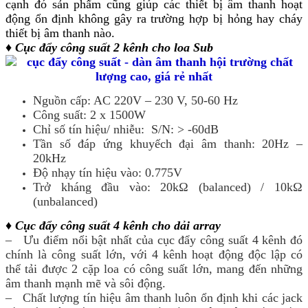
cạnh đó sản phẩm cũng giúp các thiết bị âm thanh hoạt
động ổn định không gây ra trường hợp bị hỏng hay cháy
thiết bị âm thanh nào.
♦ Cục đẩy công suất 2 kênh cho loa Sub
Nguồn cấp: AC 220V – 230 V, 50-60 Hz
Công suất: 2 x 1500W
Chỉ số tín hiệu/ nhiễu: S/N: > -60dB
Tần số đáp ứng khuyếch đại âm thanh: 20Hz –
20kHz
Độ nhạy tín hiệu vào: 0.775V
Trở kháng đầu vào: 20kΩ (balanced) / 10kΩ
(unbalanced)
♦ Cục đẩy công suất 4 kênh cho dải array
– Ưu điểm nổi bật nhất của cục đẩy công suất 4 kênh đó
chính là công suất lớn, với 4 kênh hoạt động độc lập có
thể tải được 2 cặp loa có công suất lớn, mang đến những
âm thanh mạnh mẽ và sôi động.
– Chất lượng tín hiệu âm thanh luôn ổn định khi các jack