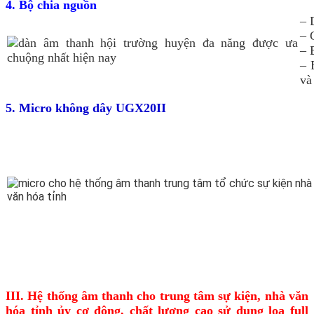
4. Bộ chia nguồn
– 
– 
– 
– 
và
5. Micro không dây UGX20II
III. Hệ thống âm thanh cho trung tâm sự kiện, nhà văn
hóa tỉnh ủy cơ động, chất lượng cao sử dụng loa full