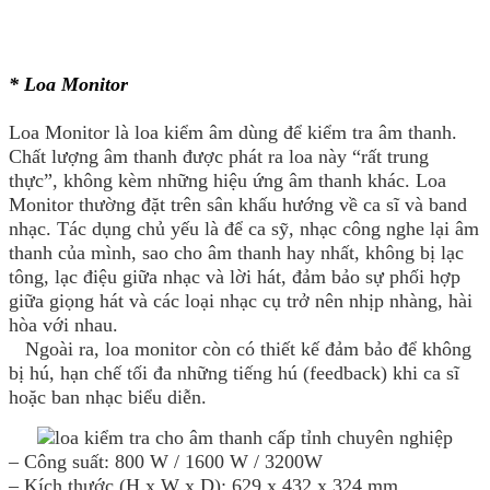
* Loa Monitor
Loa Monitor là loa kiểm âm dùng để kiểm tra âm thanh.
Chất lượng âm thanh được phát ra loa này “rất trung
thực”, không kèm những hiệu ứng âm thanh khác. Loa
Monitor thường đặt trên sân khấu hướng về ca sĩ và band
nhạc. Tác dụng chủ yếu là để ca sỹ, nhạc công nghe lại âm
thanh của mình, sao cho âm thanh hay nhất, không bị lạc
tông, lạc điệu giữa nhạc và lời hát, đảm bảo sự phối hợp
giữa giọng hát và các loại nhạc cụ trở nên nhịp nhàng, hài
hòa với nhau.
Ngoài ra, loa monitor còn có thiết kế đảm bảo để không
bị hú, hạn chế tối đa những tiếng hú (feedback) khi ca sĩ
hoặc ban nhạc biểu diễn.
– Công suất: 800 W / 1600 W / 3200W
– Kích thước (H x W x D): 629 x 432 x 324 mm