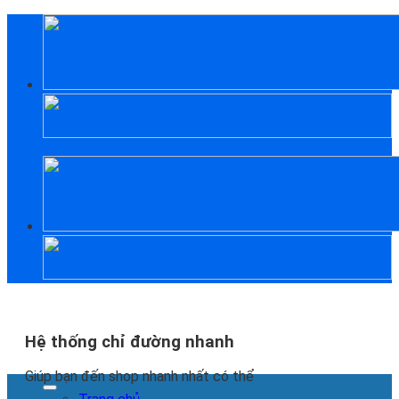
Skip
to
content
Hệ thống chỉ đường nhanh
Giúp bạn đến shop nhanh nhất có thể