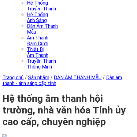
Hệ Thống
Truyền Thanh
Hệ Thống
Ánh Sáng
Dàn Âm Thanh
Mẫu
Âm Thanh
Đám Cưới
Thiết Bị
Âm Thanh
Truyền Thanh
Thông Minh
Trang chủ
/
Sản phẩm
/
DÀN ÂM THANH MẪU
/
Dàn âm
thanh - ánh sáng cấp tỉnh
Hệ thống âm thanh hội
trường, nhà văn hóa Tỉnh ủy
cao cấp, chuyên nghiệp