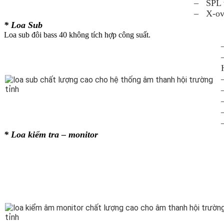
– SPL t
– X-ov
* Loa Sub
Loa sub đôi bass 40 không tích hợp công suất.
* Loa kiểm tra – monitor