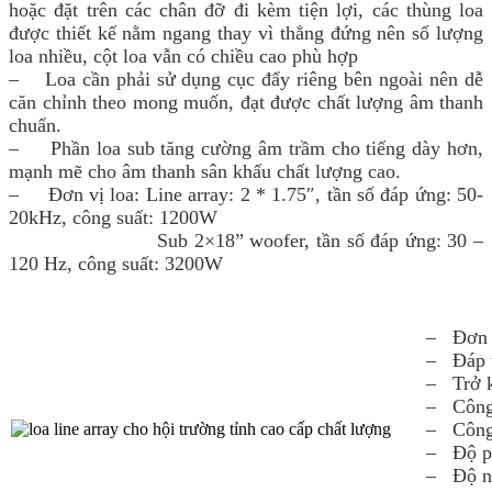
hoặc đặt trên các chân đỡ đi kèm tiện lợi, các thùng loa
được thiết kế nằm ngang thay vì thẳng đứng nên số lượng
loa nhiều, cột loa vẫn có chiều cao phù hợp
– Loa cần phải sử dụng cục đẩy riêng bên ngoài nên dễ
căn chỉnh theo mong muốn, đạt được chất lượng âm thanh
chuẩn.
– Phần loa sub tăng cường âm trầm cho tiếng dày hơn,
mạnh mẽ cho âm thanh sân khấu chất lượng cao.
– Đơn vị loa: Line array: 2 * 1.75″,
tần số đáp ứng: 50-
20kHz, công suất: 1200W
Sub
2×18” woofer, tần số đáp ứng:
30 –
120 Hz, công suất: 3200W
– Đơn v
– Đáp ứ
– Trở 
– Công
– Công 
– Độ ph
– Độ nh