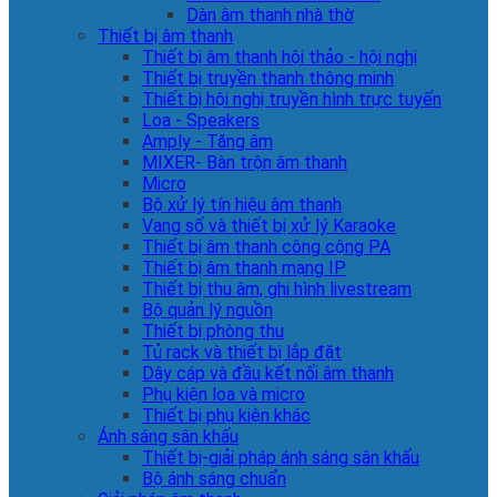
Dàn âm thanh nhà thờ
Thiết bị âm thanh
Thiết bị âm thanh hội thảo - hội nghị
Thiết bị truyền thanh thông minh
Thiết bị hội nghị truyền hình trực tuyến
Loa - Speakers
Amply - Tăng âm
MIXER- Bàn trộn âm thanh
Micro
Bộ xử lý tín hiệu âm thanh
Vang số và thiết bị xử lý Karaoke
Thiết bị âm thanh công cộng PA
Thiết bị âm thanh mạng IP
Thiết bị thu âm, ghi hình livestream
Bộ quản lý nguồn
Thiết bị phòng thu
Tủ rack và thiết bị lắp đặt
Dây cáp và đầu kết nối âm thanh
Phụ kiện loa và micro
Thiết bị phụ kiện khác
Ánh sáng sân khấu
Thiết bị-giải pháp ánh sáng sân khấu
Bộ ánh sáng chuẩn