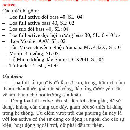
active.
Các thiết bị gồm:
– Loa full active đôi bass 40, SL: 04
– Loa full active bass 40, SL: 02
– Loa sub đôi bass 40, SL: 04
– Loa full active dọc hội trường bass 30, SL: 6 -10 loa
– Loa Moniter AAV, SL: 02
– Bàn Mixer chuyên nghiệp Yamaha
MGP 32X
, SL: 01
.
– Micro cổ ngỗng, SL:02
– Bộ Micro không dây Shure UGX20II, SL:04
– Tủ Rack 12-16U, SL:01
Ưu điểm:
– Loa full tái tạo đầy đủ tần số cao, trung, trầm cho âm
thanh chân thực, giải tần số rộng, đáp ứng được yêu cầu
về âm thanh cho hội trường sân khấu.
–
Dòng loa full active nên rất tiện lợi, đơn giản, dễ sử
dụng, không cần dùng cục đẩy, giảm bớt số thiết bị dùng
trong hệ thống.
Ưu điểm vượt trội của phương án này là
với loa active có thể sử dụng cơ động ra ngoài cho các sự
kiện, hoạt động ngoài trời, đỡ phải đầu tư thêm.