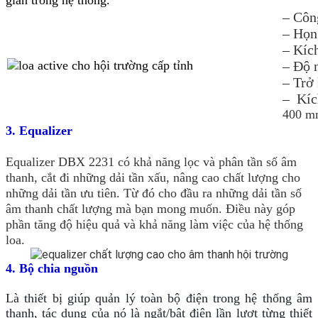
– Côn
– Họng
– Kíc
– Độ 
– Trở
– Kíc
400 m
3. Equalizer
Equalizer DBX 2231 có khả năng lọc và phân tần số âm
thanh, cắt đi những dải tần xấu, nâng cao chất lượng cho
những dải tần ưu tiên. Từ đó cho đầu ra những dải tần số
âm thanh chất lượng mà bạn mong muốn. Điều này góp
phần tăng độ hiệu quả và khả năng làm việc của hệ thống
loa.
4. Bộ chia nguồn
Là thiết bị giúp quản lý toàn bộ điện trong hệ thống âm
thanh, tác dụng của nó là ngắt/bật điện lần lượt từng thiết