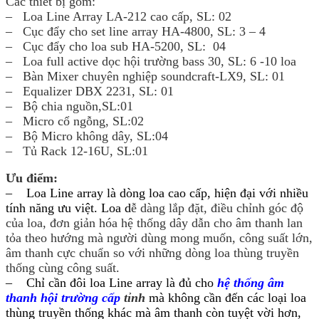
Các thiết bị gồm:
– Loa Line Array LA-212 cao cấp, SL: 02
– Cục đẩy cho set line array HA-4800, SL: 3 – 4
– Cục đẩy cho loa sub HA-5200, SL: 04
– Loa full active dọc hội trường bass 30, SL: 6 -10 loa
– Bàn Mixer chuyên nghiệp soundcraft-LX9, SL: 01
– Equalizer DBX 2231, SL: 01
– Bộ chia nguồn,SL:01
– Micro cổ ngỗng, SL:02
– Bộ Micro không dây, SL:04
– Tủ Rack 12-16U, SL:01
Ưu điểm:
– Loa Line array là dòng loa cao cấp, hiện đại với nhiều
tính năng ưu việt. L
oa d
ễ
dàng lắp đặt, điều chỉnh góc độ
của loa, đơn giản hóa hệ thống dây dẫn cho âm thanh lan
tỏa theo hướng mà người dùng mong muốn, công suất lớn,
âm thanh cực chuẩn so với những dòng loa thùng truyền
thống cùng công suất.
–
Chỉ cần đôi loa Line array là đủ cho
hệ thống âm
thanh hội trường cấp
tỉnh
mà không cần đến các loại loa
thùng truyền thống khác mà âm thanh còn tuyệt vời hơn,