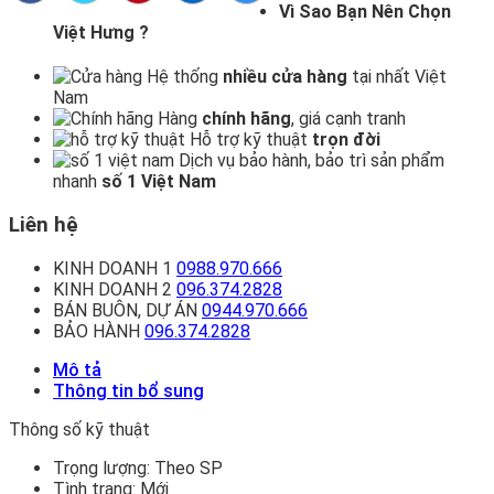
Vì Sao Bạn Nên Chọn
Việt Hưng ?
Hệ thống
nhiều cửa hàng
tại nhất Việt
Nam
Hàng
chính hãng
, giá cạnh tranh
Hỗ trợ kỹ thuật
trọn đời
Dịch vụ bảo hành, bảo trì sản phẩm
nhanh
số 1 Việt Nam
Liên hệ
KINH DOANH 1
0988.970.666
KINH DOANH 2
096.374.2828
BÁN BUÔN, DỰ ÁN
0944.970.666
BẢO HÀNH
096.374.2828
Mô tả
Thông tin bổ sung
Thông số kỹ thuật
Trọng lượng:
Theo SP
Tình trạng:
Mới