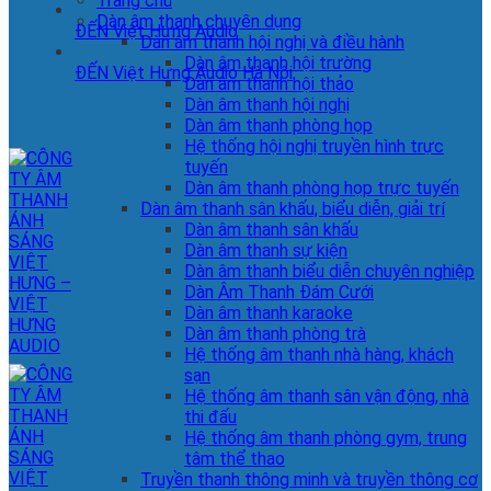
Trang chủ
Dàn âm thanh chuyên dụng
ĐẾN Việt Hưng Audio
Dàn âm thanh hội nghị và điều hành
Dàn âm thanh hội trường
ĐẾN Việt Hưng Audio Hà Nội
Dàn âm thanh hội thảo
Dàn âm thanh hội nghị
Dàn âm thanh phòng họp
Hệ thống hội nghị truyền hình trực
tuyến
Dàn âm thanh phòng họp trực tuyến
Dàn âm thanh sân khấu, biểu diễn, giải trí
Dàn âm thanh sân khấu
Dàn âm thanh sự kiện
Dàn âm thanh biểu diễn chuyên nghiệp
Dàn Âm Thanh Đám Cưới
Dàn âm thanh karaoke
Dàn âm thanh phòng trà
Hệ thống âm thanh nhà hàng, khách
sạn
Hệ thống âm thanh sân vận động, nhà
thi đấu
Hệ thống âm thanh phòng gym, trung
tâm thể thao
Truyền thanh thông minh và truyền thông cơ