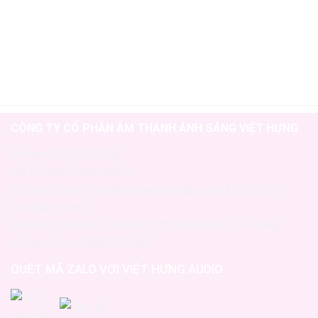
CÔNG TY CỔ PHẦN ÂM THANH ÁNH SÁNG VIỆT HƯNG
Hotline: 0988 970 666
Mã số thuế: 0104138073
Số quyết định thành lập doanh nghiệp ngày 27/08/2009
Nơi cấp: Hà Nội
Văn Phòng Hà Nội: Số 486/10/8, Xuân Đỉnh, Tp. Hà Nội
Hotline/Zalo: 0988 970 666
QUÉT MÃ ZALO VỚI VIỆT HƯNG AUDIO