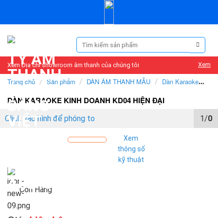
Skip
to
content
Tìm
kiếm:
Xem
Xem Địa chỉ showroom âm thanh của chúng tôi
Trang chủ
/
Sản phẩm
/
DÀN ÂM THANH MẪU
/
Dàn Karaoke
chất lượng cao
/
Dàn Karaoke kinh doanh
DÀN KARAOKE KINH DOANH KD04 HIỆN ĐẠI
Click vào hình để phóng to
1/
0
Xem
thông số
kỹ thuật
Còn Hàng