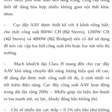
thời dễ dàng hòa hợp nhiều không gian nội thất khác
nhau.
– Cục đẩy AAV được thiết kế với 4 kênh riêng biệt,
cho mức công suất 800W/ CH (8Ω Stereo), 1200W/ CH
(4Ω Stereo) và 4800W (8Ω Bridged) nên có thể sử dụng
để kéo các cặp loa full công suất lớn hoặc loa sub trên thị
trường.
– Mạch khuếch đại Class H mang đến cho cục đẩy
AAV khả năng chuyển đổi năng lượng hiệu quả rất cao,
dễ dàng đạt được mức công suất tối đa, ít sinh nhiệt và
tiết kiệm điện năng. Cục đẩy công suất AAV hoạt động
trong dải tần rộng 20Hz – 30kHz giúp tín hiệu âm thanh
ra loa mạnh mẽ, uy lực, khuấy động bầu không khí.
– Chỉ số nhiễu âm cực thấp < 0.1% nên hầu như không