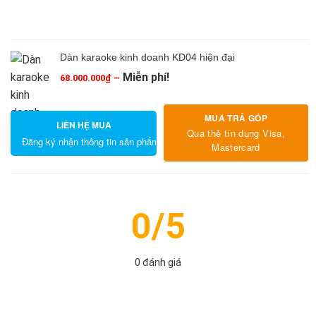
Dàn karaoke kinh doanh KD04 hiện đại
Miễn phí!
68.000.000
₫
–
Khoảng
giá:
từ
MUA TRẢ GÓP
LIÊN HỆ MUA
68.000.000₫
Qua thẻ tín dụng Visa,
đến
Đăng ký nhận thông tin sản phẩm
Mastercard
Miễn
phí!
0/5
0 đánh giá
5
4