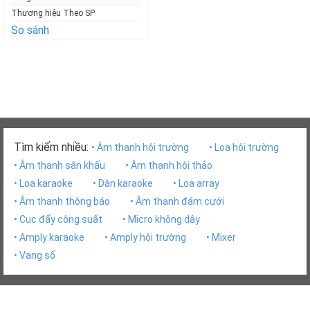
Miễn
Thương hiệu Theo SP
phí!
So sánh
Tìm kiếm nhiều:
• Âm thanh hội trường
• Loa hội trường
• Âm thanh sân khấu
• Âm thanh hội thảo
• Loa karaoke
• Dàn karaoke
• Loa array
• Âm thanh thông báo
• Âm thanh đám cưới
• Cục đẩy công suất
• Micro không dây
• Amply karaoke
• Amply hội trường
• Mixer
• Vang số