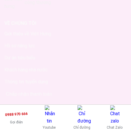
VỀ CHÚNG TÔI
Giới thiệu về Việt Hưng
Hồ sơ năng lực
Dự án tiêu biểu
Khách hàng nhà nước
Thông tin tuyển dụng
Chấp nhận thanh toán
0988 970 666
Gọi điện
Youtube
Chỉ đường
Chat Zalo