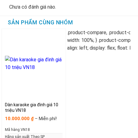
Chưa có đánh giá nào.
SẢN PHẨM CÙNG NHÓM
Dàn karaoke gia đình giá 10
triệu VN18
Khoảng
10.000.000
–
Miễn phí!
₫
giá:
từ
Mã hàng VN18
10.000.000₫
đến
Hãng sản xuất Theo SP