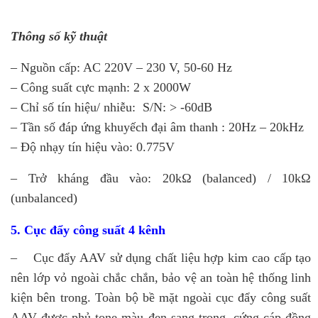
Thông số kỹ thuật
– Nguồn cấp: AC 220V – 230 V, 50-60 Hz
– Công suất cực mạnh: 2 x 2000W
– Chỉ số tín hiệu/ nhiễu: S/N: > -60dB
– Tần số đáp ứng khuyếch đại âm thanh : 20Hz – 20kHz
– Độ nhạy tín hiệu vào: 0.775V
– Trở kháng đầu vào: 20kΩ (balanced) / 10kΩ
(unbalanced)
5. Cục đẩy công suất 4 kênh
– Cục đẩy AAV sử dụng chất liệu hợp kim cao cấp tạo
nên lớp vỏ ngoài chắc chắn, bảo vệ an toàn hệ thống linh
kiện bên trong. Toàn bộ bề mặt ngoài cục đẩy công suất
AAV được phủ tone màu đen sang trọng, cứng cáp đồng