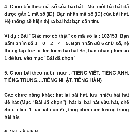
4. Chọn bài theo mã số của bài hát : Mỗi một bài hát đã
được gắn 1 mã số (ID). Bạn nhấn mã số (ID) của bài hát.
Hệ thống sẽ hiện thị ra bài hát bạn cần tìm.
Ví dụ : Bài “Giấc mơ có thật” có mã số là : 102453. Bạn
bấm phím số 1 – 0 – 2 – 4 – 5. Bạn nhấn đủ 6 chữ số, hệ
thống lập tức tự tìm kiếm bài hát đó, bạn nhấn phím số
1 để lưu vào mục “Bài đã chọn”
5. Chọn bài theo ngôn ngữ : (TIẾNG VIỆT, TIẾNG ANH,
TIẾNG TRUNG….TIẾNG NHẬT, TIẾNG HÀN)
Các chức năng khác: hát lại bài hát, lưu nhiều bài hát
để hát (Mục “Bài đã chọn”), hát lại bài hát vừa hát, chế
độ ưu tiên 1 bài hát nào đó, tăng chỉnh âm lượng trong
bài hát
6. Nét nổi bật là: