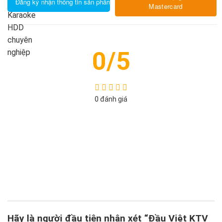
Đăng ký nhận thông tin sản phẩm
đến
Mastercard
Miễn
phí!
0/5
0 đánh giá
5
4
3
2
1
Hãy là người đầu tiên nhận xét “Đầu Việt KTV