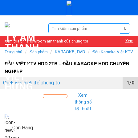
Skip
to
content
Tìm
kiếm:
Xem
Xem Địa chỉ showroom âm thanh của chúng tôi
Trang chủ
/
Sản phẩm
/
KARAOKE, DVD
/
Đầu Karaoke Việt KTV
ĐẦU VIỆT KTV HDD 2TB – ĐẦU KARAOKE HDD CHUYÊN
NGHIỆP
Click vào hình để phóng to
1/
0
Xem
thông số
kỹ thuật
Còn Hàng