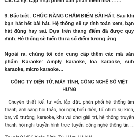
các ca sỹ. Cập nhật phiên bản phần mềm mới…….
9. Đặc biệt : CHỨC NĂNG CHẤM ĐIỂM BÀI HÁT. Sau khi
bạn hát hết bài hát. Hệ thống sẽ tự tính toán xem, bạn
hát đúng hay sai. Dựa trên thang điểm đã được quy
định. Hệ thống sẽ hiển thị ra số điểm tương ứng
Ngoài ra, chúng tôi còn cung cấp thêm các mã sản
phẩm Karaoke: Amply karaoke, loa karaoke, sub
karaoke, micro karaoke…
CÔNG TY ĐIỆN TỬ, MÁY TÍNH, CÔNG NGHỆ SỐ VIỆT
HƯNG
Chuyên thiết kế, tư vấn, lắp đặt, phân phối hệ thống âm
thanh, ánh sáng hội thảo, hội nghị, biểu diễn, tổ chức sự kiện,
bar, vũ trường, karaoke, khu vui chơi giải trí, hệ thống truyền
thanh, hội nghị truyền hình trực tuyến, công nghệ thông tin, …