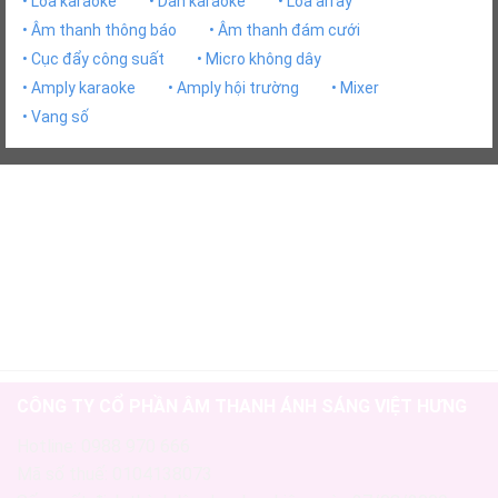
• Loa karaoke
• Dàn karaoke
• Loa array
• Âm thanh thông báo
• Âm thanh đám cưới
• Cục đẩy công suất
• Micro không dây
• Amply karaoke
• Amply hội trường
• Mixer
• Vang số
CÔNG TY CỔ PHẦN ÂM THANH ÁNH SÁNG VIỆT HƯNG
Hotline: 0988 970 666
Mã số thuế: 0104138073