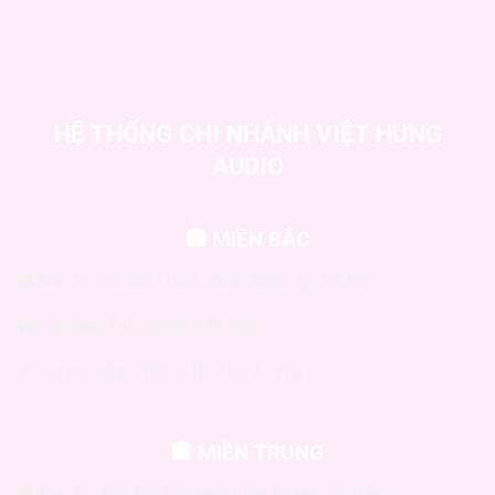
HỆ THỐNG CHI NHÁNH VIỆT HƯNG
AUDIO
🏣 MIỀN BẮC
🏤 Địa chỉ: Số 486/10/8, Xuân Đỉnh, Tp. Hà Nội
☎ Hotline/Zalo: 0988 970 666
⏱ Giờ mở cửa: 7h30-21h, Thứ 2- Thứ7
🏣 MIỀN TRUNG
🏤 Địa chỉ: 158 Bùi Tấn Diên, Hòa Khánh, Đà Nẵng