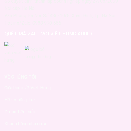
Số quyết định thành lập doanh nghiệp ngày 27/08/2009
Nơi cấp: Hà Nội
Văn Phòng Hà Nội: Số 486/10/8, Xuân Đỉnh, Tp. Hà Nội
Hotline/Zalo: 0988 970 666
QUÉT MÃ ZALO VỚI VIỆT HƯNG AUDIO
VỀ CHÚNG TÔI
Giới thiệu về Việt Hưng
Hồ sơ năng lực
Dự án tiêu biểu
Khách hàng nhà nước