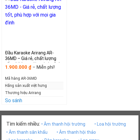
Đầu Karaoke Arirang AR-
36MD – Giá rẻ, chất lượng
tốt, phù hợp với mọi gia đình
Khoảng
1.900.000
–
Miễn phí!
₫
giá:
từ
Mã hàng AR-36MD
1.900.000₫
đến
Hãng sản xuất việt hưng
Miễn
Thương hiệu Arirang
phí!
So sánh
Tìm kiếm nhiều:
• Âm thanh hội trường
• Loa hội trường
• Âm thanh sân khấu
• Âm thanh hội thảo