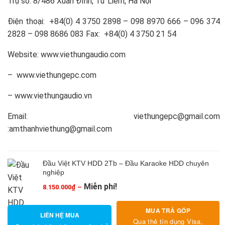
Trụ sở: 8/486 Xuân Đỉnh, Từ Liêm, Hà Nội
Điện thoại: +84(0) 4 3750 2898 – 098 8970 666 – 096 374
2828 – 098 8686 083 Fax: +84(0) 4 3750 21 54
Website: www.viethungaudio.com
– www.viethungepc.com
– www.viethungaudio.vn
Email: viethungepc@gmail.com
:amthanhviethung@gmail.com
Đầu Việt KTV HDD 2Tb – Đầu Karaoke HDD chuyên
nghiệp
Miễn phí!
8.150.000
₫
–
Khoảng
giá:
MUA TRẢ GÓP
từ
LIÊN HỆ MUA
8.150.000₫
Qua thẻ tín dụng Visa,