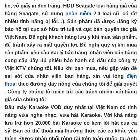
tin, vỏ giấy in đen trắng, HDD Seagate loại hàng giả của
hãng Seagate, sử dụng
phần mềm
2.0 loại cũ, có rất
nhiều tính năng bị lỗi…). Sản phẩm đã được đăng ký
bảo hộ tại cục sở hữu trí tuệ và cục bản quyền tác giả
Việt Nam. Đề nghị khách hàng lưu ý khi mua sản phẩm,
để tránh xẩy ra mất quyền lợi. Đề nghị quý vị khi mua
sản phẩm, yêu cầu đại lý bán hàng, nhân viên bán hàng
cung cấp đầy đủ phiếu bảo hành có dấu của công ty
Việt KTV chúng tôi. Nếu khi bạn mua, nếu gặp vấn đề
sai sót của nhân viên bán hàng, xin vui lòng
điện
thoại
theo đường dây nóng của chúng tôi để giải quyết
. Công ty chúng tôi miễn trừ các trách nhiệm với hàng
giả của chúng tôi.
Đầu máy Karaoke VOD duy nhất tại Việt Nam có tính
năng vừa nghe nhạc, vừa hát Karaoke. Với khả năng
lưu trữ hơn 20.000 bài Karaoke có kèm lời hát của ca
sỹ. Bạn có thể thoải mái thưởng thức các ca khúc yêu
thích. Được phân phối rộng rãi trên toàn quốc, tại Anh