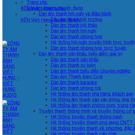
Trang chủ
Dàn âm thanh chuyên dụng
ĐẾN Việt Hưng Audio
Dàn âm thanh hội nghị và điều hành
Dàn âm thanh hội trường
ĐẾN Việt Hưng Audio Hà Nội
Dàn âm thanh hội thảo
Dàn âm thanh hội nghị
Dàn âm thanh phòng họp
Hệ thống hội nghị truyền hình trực tuyế
Dàn âm thanh phòng họp trực tuyến
Dàn âm thanh sân khấu, biểu diễn, giải trí
Dàn âm thanh sân khấu
Dàn âm thanh sự kiện
Dàn âm thanh biểu diễn chuyên nghiệp
Dàn Âm Thanh Đám Cưới
Dàn âm thanh karaoke
Dàn âm thanh phòng trà
Hệ thống âm thanh nhà hàng, khách sạn
Hệ thống âm thanh sân vận động, nhà th
Hệ thống âm thanh phòng gym, trung tâ
Truyền thanh thông minh và truyền thông cơ 
Hệ thống truyền thanh thông minh
Hệ thống truyền thanh ứng dụng CNTT v
Hệ thống truyền thanh xã, phường, đặc 
Hệ thống truyền thanh cấp tỉnh