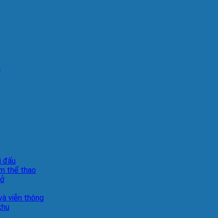
n
i đấu
m thể thao
sở
à viễn thông
khu