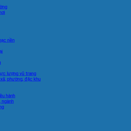
ường
hơi
hạc nền
ại
h
lực lượng vũ trang
 xã, phường, đặc khu
iều hành
, ngành
ng