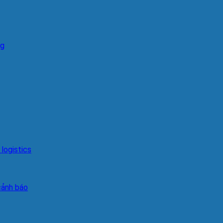
ng
logistics
cảnh báo