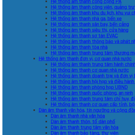
Hệ thống âm thanh công cộng PA
Hệ thống âm thanh công viên, quảng tr
Hệ thống âm thanh khu du lịch, khu vui c
Hệ thống âm thanh nhà ga, bến xe
Hệ thống âm thanh sân bay, bến cảng
Hệ thống âm thanh siêu thị, cửa hàng
Hệ thống âm thanh sơ tán EVAC
Hệ thống âm thanh thông báo và phát n
Hệ thống âm thanh tòa nhà
Hệ thống âm thanh trung tâm thương m
Hệ thống âm thanh đơn vị, cơ quan nhà nước
Hệ thống âm thanh trung tâm hành chín
Hệ thống âm thanh cơ quan nhà nước
Hệ thống âm thanh doanh trại và đơn vị 
Hệ thống âm thanh hội họp và điều hành
Hệ thống âm thanh phòng họp UBND
Hệ thống âm thanh quốc phòng, an ninh
Hệ thống âm thanh trung tâm chỉ huy, đ
Hệ thống âm thanh cơ quan cấp tỉnh, bộ
Dàn âm thanh văn hóa, tín ngưỡng và cộng đồ
Dàn âm thanh nhà văn hóa
Dàn âm thanh thôn, tổ dân phố
Dàn âm thanh trung tâm văn hóa
Dàn âm thanh bảo tàng, thư viện