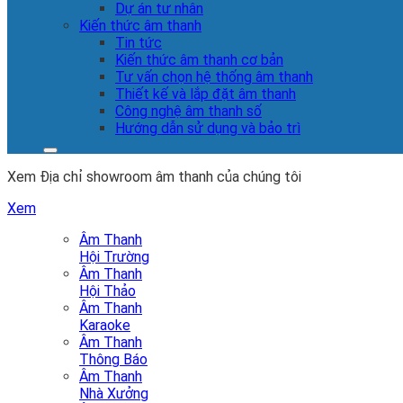
Dự án tư nhân
Kiến thức âm thanh
Tin tức
Kiến thức âm thanh cơ bản
Tư vấn chọn hệ thống âm thanh
Thiết kế và lắp đặt âm thanh
Công nghệ âm thanh số
Hướng dẫn sử dụng và bảo trì
Xem Địa chỉ showroom âm thanh của chúng tôi
Xem
Âm Thanh
Hội Trường
Âm Thanh
Hội Thảo
Âm Thanh
Karaoke
Âm Thanh
Thông Báo
Âm Thanh
Nhà Xưởng