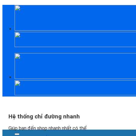
Skip
to
content
Hệ thống chỉ đường nhanh
Giúp bạn đến shop nhanh nhất có thể