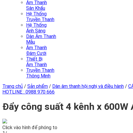
Âm Thanh
Sân Khấu
Hệ Thống
Truyền Thanh
Hệ Thống
Ánh Sáng
Dàn Âm Thanh
Mẫu
Âm Thanh
Đám Cưới
Thiết Bị
Âm Thanh
Truyền Thanh
Thông Minh
Trang chủ
/
Sản phẩm
/
Dàn âm thanh hội nghị và điều hành
/
C
HOTLINE :
0988 970 666
Đẩy công suất 4 kênh x 600W
Click vào hình để phóng to