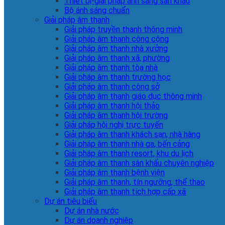
Thiết bị-giải pháp ánh sáng sân khấu
Bộ ánh sáng chuẩn
Giải pháp âm thanh
Giải pháp truyền thanh thông minh
Giải pháp âm thanh công cộng
Giải pháp âm thanh nhà xưởng
Giải pháp âm thanh xã, phường
Giải pháp âm thanh tòa nhà
Giải pháp âm thanh trường học
Giải pháp âm thanh công sở
Giải pháp âm thanh giáo dục thông minh
Giải pháp âm thanh hội thảo
Giải pháp âm thanh hội trường
Giải pháp hội nghị trực tuyến
Giải pháp âm thanh khách sạn, nhà hàng
Giải pháp âm thanh nhà ga, bến cảng
Giải pháp âm thanh resort, khu du lịch
Giải pháp âm thanh sân khấu chuyên nghiệp
Giải pháp âm thanh bệnh viện
Giải pháp âm thanh, tín ngưỡng, thể thao
Giải pháp âm thanh tích hợp cấp xã
Dự án tiêu biểu
Dự án nhà nước
Dự án doanh nghiệp