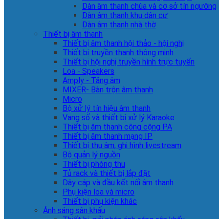
Dàn âm thanh chùa và cơ sở tín ngưỡng
Dàn âm thanh khu dân cư
Dàn âm thanh nhà thờ
Thiết bị âm thanh
Thiết bị âm thanh hội thảo - hội nghị
Thiết bị truyền thanh thông minh
Thiết bị hội nghị truyền hình trực tuyến
Loa - Speakers
Amply - Tăng âm
MIXER- Bàn trộn âm thanh
Micro
Bộ xử lý tín hiệu âm thanh
Vang số và thiết bị xử lý Karaoke
Thiết bị âm thanh công cộng PA
Thiết bị âm thanh mạng IP
Thiết bị thu âm, ghi hình livestream
Bộ quản lý nguồn
Thiết bị phòng thu
Tủ rack và thiết bị lắp đặt
Dây cáp và đầu kết nối âm thanh
Phụ kiện loa và micro
Thiết bị phụ kiện khác
Ánh sáng sân khấu