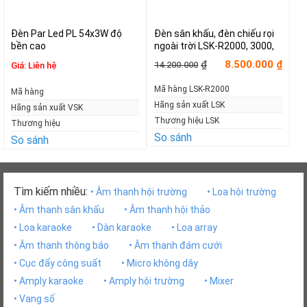
Đèn Par Led PL 54x3W độ
Đèn sân khấu, đèn chiếu rọi
bền cao
ngoài trời LSK-R2000, 3000,
4000, 5000, 7000
Giá
Giá
8.500.000
₫
₫
14.200.000
Giá:
Liên hệ
gốc
hiện
là:
tại
Mã hàng LSK-R2000
Mã hàng
14.200.000₫.
là:
8.500.000₫.
Hãng sản xuất LSK
Hãng sản xuất VSK
Thương hiệu LSK
Thương hiệu
So sánh
So sánh
Tìm kiếm nhiều:
• Âm thanh hội trường
• Loa hội trường
• Âm thanh sân khấu
• Âm thanh hội thảo
• Loa karaoke
• Dàn karaoke
• Loa array
• Âm thanh thông báo
• Âm thanh đám cưới
• Cục đẩy công suất
• Micro không dây
• Amply karaoke
• Amply hội trường
• Mixer
• Vang số