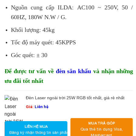
Nguồn cung cấp ILDA: AC100 ~ 250V, 50 /
60HZ, 180W N.W / G.
Khối lượng: 45kg
Tốc độ máy quét: 45KPPS
Góc quét: ± 30
Để được tư vấn về
đèn sân khấu
và nhận những
ưu đãi tốt nhất
Đèn Laser ngoài trời 25W RGB tốt nhất, giá rẻ nhất
Giá:
Liên hệ
MUA TRẢ GÓP
LIÊN HỆ MUA
Qua thẻ tín dụng Visa,
Đăng ký nhận thông tin sản phẩm
Mastercard