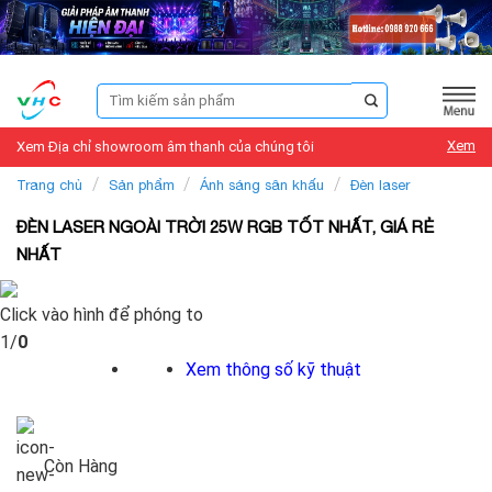
Skip
to
content
Tìm
kiếm:
Xem
Xem Địa chỉ showroom âm thanh của chúng tôi
/
/
/
Trang chủ
Sản phẩm
Ánh sáng sân khấu
Đèn laser
ĐÈN LASER NGOÀI TRỜI 25W RGB TỐT NHẤT, GIÁ RẺ
NHẤT
Click vào hình để phóng to
1/
0
Xem thông số kỹ thuật
Còn Hàng