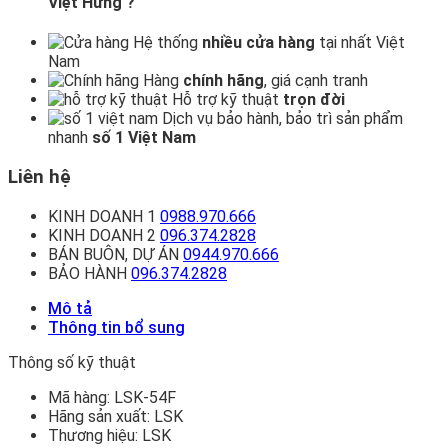
Việt Hưng ?
Hệ thống
nhiều cửa hàng
tại nhất Việt
Nam
Hàng
chính hãng
, giá cạnh tranh
Hỗ trợ kỹ thuật
trọn đời
Dịch vụ bảo hành, bảo trì sản phẩm
nhanh
số 1 Việt Nam
Liên hệ
KINH DOANH 1
0988.970.666
KINH DOANH 2
096.374.2828
BÁN BUÔN, DỰ ÁN
0944.970.666
BẢO HÀNH
096.374.2828
Mô tả
Thông tin bổ sung
Thông số kỹ thuật
Mã hàng:
LSK-54F
Hãng sản xuất:
LSK
Thương hiệu:
LSK