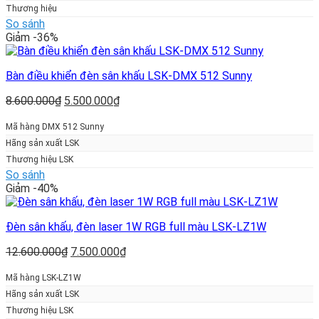
Thương hiệu
So sánh
Giảm -36%
Bàn điều khiển đèn sân khấu LSK-DMX 512 Sunny
Giá
Giá
8.600.000
₫
5.500.000
₫
gốc
hiện
là:
tại
Mã hàng DMX 512 Sunny
8.600.000₫.
là:
Hãng sản xuất LSK
5.500.000₫.
Thương hiệu LSK
So sánh
Giảm -40%
Đèn sân khấu, đèn laser 1W RGB full màu LSK-LZ1W
Giá
Giá
12.600.000
₫
7.500.000
₫
gốc
hiện
là:
tại
Mã hàng LSK-LZ1W
12.600.000₫.
là:
Hãng sản xuất LSK
7.500.000₫.
Thương hiệu LSK