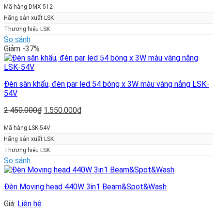
là:
tại
Mã hàng DMX 512
4.500.000₫.
là:
Hãng sản xuất LSK
2.500.000₫.
Thương hiệu LSK
So sánh
Giảm -37%
Đèn sân khấu, đèn par led 54 bóng x 3W màu vàng nắng LSK-
54V
Giá
Giá
2.450.000
₫
1.550.000
₫
gốc
hiện
là:
tại
Mã hàng LSK-54V
2.450.000₫.
là:
Hãng sản xuất LSK
1.550.000₫.
Thương hiệu LSK
So sánh
Đèn Moving head 440W 3in1 Beam&Spot&Wash
Giá:
Liên hệ