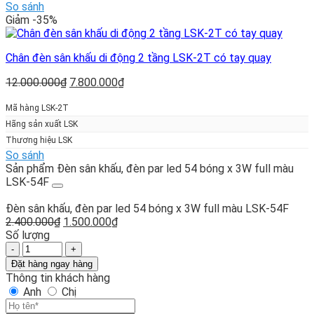
So sánh
Giảm -35%
Chân đèn sân khấu di động 2 tầng LSK-2T có tay quay
Giá
Giá
12.000.000
₫
7.800.000
₫
gốc
hiện
là:
tại
Mã hàng LSK-2T
12.000.000₫.
là:
Hãng sản xuất LSK
7.800.000₫.
Thương hiệu LSK
So sánh
Sản phẩm Đèn sân khấu, đèn par led 54 bóng x 3W full màu
LSK-54F
Đèn sân khấu, đèn par led 54 bóng x 3W full màu LSK-54F
Giá
Giá
2.400.000
₫
1.500.000
₫
gốc
hiện
Số lượng
Đèn
là:
tại
sân
2.400.000₫.
là:
Đặt hàng ngay hàng
khấu,
1.500.000₫.
Thông tin khách hàng
đèn
Anh
Chị
par