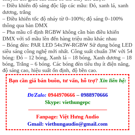
– Điều khiển độ sáng độc lập các mầu: Đỏ, xanh lá, xanh
dương, trắng
– Điều khiển tốc độ nháy từ 0–100%; độ sáng 0–100%
thông qua bàn DMX
– Pha mầu cố định RGBW không cần bàn điều khiển
DMX với số mầu lên đến hàng triệu mầu khác nhau
– Bóng đèn: PAR LED 54x3W-RGBW Sử dụng bóng LED
siêu sáng công nghệ mới nhất. Công suất chuẩn 3W với 54
bóng: Đỏ – 12 bóng, Xanh lá – 18 bóng, Xanh dương – 18
bóng, Trắng – 6 bóng. Các bóng đèn tiêu thụ ít điện năng,
độ sáng cao, hiệu suất ổn định, độ bền cao.
Bạn cần giá bán buôn, tư vấn, hỗ trợ? 
Xin liên hệ:
——————————————–
Đt/Zalo:
0944970666
 – 
0988970666
Skype: viethungepc
——————————————–
Fanpage: Việt Hưng Audio
Gmail: viethungaudio@gmail.com