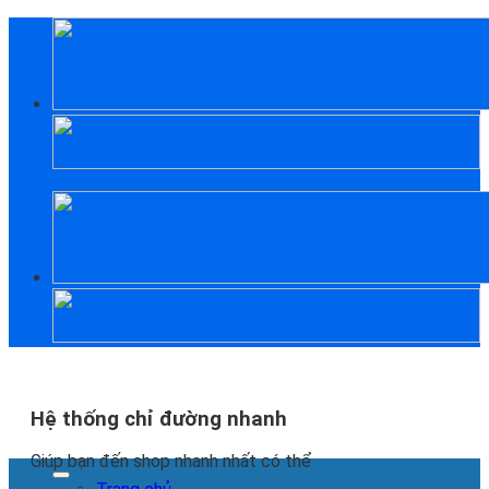
Skip
to
content
Hệ thống chỉ đường nhanh
Giúp bạn đến shop nhanh nhất có thể