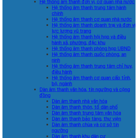
Hệ thống âm thanh đơn vị, cơ quan nhà nước
Hệ thống âm thanh trung tâm hành
chính
Hệ thống âm thanh cơ quan nhà nước
Hệ thống âm thanh doanh trại và đơn vị
lực lượng vũ trang
Hệ thống âm thanh hội họp và điều
hành xã, phường, đặc khu
Hệ thống âm thanh phòng họp UBND
Hệ thống âm thanh quốc phòng, an
ninh
Hệ thống âm thanh trung tâm chỉ huy,
điều hành
Hệ thống âm thanh cơ quan cấp tỉnh,
bộ, ngành
Dàn âm thanh văn hóa, tín ngưỡng và cộng
đồng
Dàn âm thanh nhà văn hóa
Dàn âm thanh thôn, tổ dân phố
Dàn âm thanh trung tâm văn hóa
Dàn âm thanh bảo tàng, thư viện
Dàn âm thanh chùa và cơ sở tín
ngưỡng
Dàn âm thanh khu dân cư