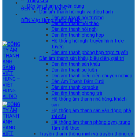
Trang chủ
Dàn âm thanh chuyên dụng
ĐẾN Việt Hưng Audio
Dàn âm thanh hội nghị và điều hành
Dàn âm thanh hội trường
ĐẾN Việt Hưng Audio Hà Nội
Dàn âm thanh hội thảo
Dàn âm thanh hội nghị
Dàn âm thanh phòng họp
Hệ thống hội nghị truyền hình trực
tuyến
Dàn âm thanh phòng họp trực tuyến
Dàn âm thanh sân khấu, biểu diễn, giải trí
Dàn âm thanh sân khấu
Dàn âm thanh sự kiện
Dàn âm thanh biểu diễn chuyên nghiệp
Dàn Âm Thanh Đám Cưới
Dàn âm thanh karaoke
Dàn âm thanh phòng trà
Hệ thống âm thanh nhà hàng, khách
sạn
Hệ thống âm thanh sân vận động, nhà
thi đấu
Hệ thống âm thanh phòng gym, trung
tâm thể thao
Truyền thanh thông minh và truyền thông cơ