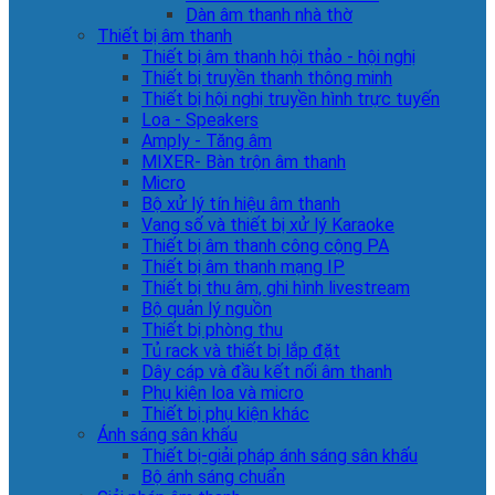
Dàn âm thanh nhà thờ
Thiết bị âm thanh
Thiết bị âm thanh hội thảo - hội nghị
Thiết bị truyền thanh thông minh
Thiết bị hội nghị truyền hình trực tuyến
Loa - Speakers
Amply - Tăng âm
MIXER- Bàn trộn âm thanh
Micro
Bộ xử lý tín hiệu âm thanh
Vang số và thiết bị xử lý Karaoke
Thiết bị âm thanh công cộng PA
Thiết bị âm thanh mạng IP
Thiết bị thu âm, ghi hình livestream
Bộ quản lý nguồn
Thiết bị phòng thu
Tủ rack và thiết bị lắp đặt
Dây cáp và đầu kết nối âm thanh
Phụ kiện loa và micro
Thiết bị phụ kiện khác
Ánh sáng sân khấu
Thiết bị-giải pháp ánh sáng sân khấu
Bộ ánh sáng chuẩn