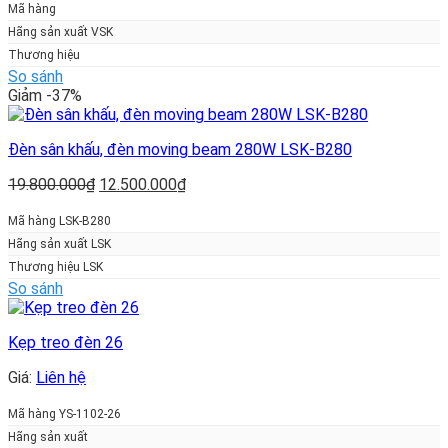
Mã hàng
Hãng sản xuất VSK
Thương hiệu
So sánh
Giảm -37%
Đèn sân khấu, đèn moving beam 280W LSK-B280
Giá
Giá
19.800.000
₫
12.500.000
₫
gốc
hiện
là:
tại
Mã hàng LSK-B280
19.800.000₫.
là:
Hãng sản xuất LSK
12.500.000₫.
Thương hiệu LSK
So sánh
Kẹp treo đèn 26
Giá:
Liên hệ
Mã hàng YS-1102-26
Hãng sản xuất