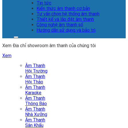
Tin tức
Kiến thức âm thanh cơ bản
Tư vấn chọn hệ thống âm thanh
Thiết kế và lắp đặt âm thanh
Công nghệ âm thanh số
Hướng dẫn sử dụng và bảo trì
Xem Địa chỉ showroom âm thanh của chúng tôi
Xem
Âm Thanh
Hội Trường
Âm Thanh
Hội Thảo
Âm Thanh
Karaoke
Âm Thanh
Thông Báo
Âm Thanh
Nhà Xưởng
Âm Thanh
Sân Khấu