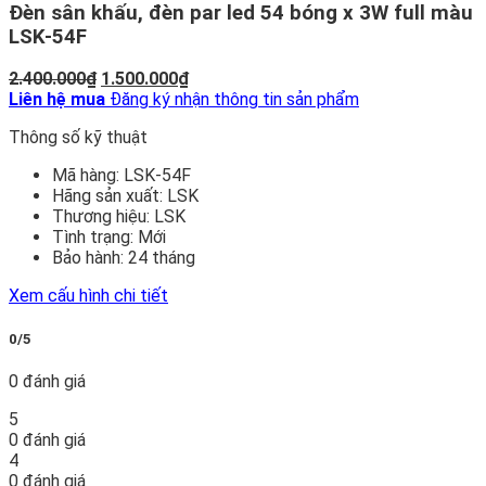
Đèn sân khấu, đèn par led 54 bóng x 3W full màu
LSK-54F
Giá
Giá
2.400.000
₫
1.500.000
₫
gốc
hiện
Liên hệ mua
Đăng ký nhận thông tin sản phẩm
là:
tại
Thông số kỹ thuật
2.400.000₫.
là:
1.500.000₫.
Mã hàng:
LSK-54F
Hãng sản xuất:
LSK
Thương hiệu:
LSK
Tình trạng:
Mới
Bảo hành:
24 tháng
Xem cấu hình chi tiết
0/5
0 đánh giá
5
0 đánh giá
4
0 đánh giá