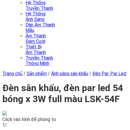
Hệ Thống
Truyền Thanh
Hệ Thống
Ánh Sáng
Dàn Âm Thanh
Mẫu
Âm Thanh
Đám Cưới
Thiết Bị
Âm Thanh
Truyền Thanh
Thông Minh
Trang chủ
/
Sản phẩm
/
Ánh sáng sân khấu
/
Đèn Par, Par Led
Đèn sân khấu, đèn par led 54
bóng x 3W full màu LSK-54F
Click vào hình để phóng to
1/