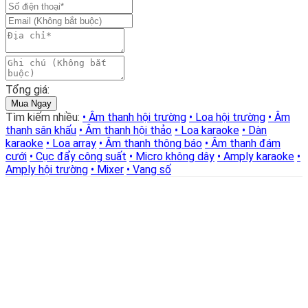
led
54
bóng
x
3W
full
màu
Tổng giá:
LSK-
Mua Ngay
54F
Tìm kiếm nhiều:
• Âm thanh hội trường
• Loa hội trường
• Âm
số
thanh sân khấu
• Âm thanh hội thảo
• Loa karaoke
• Dàn
lượng
karaoke
• Loa array
• Âm thanh thông báo
• Âm thanh đám
cưới
• Cục đẩy công suất
• Micro không dây
• Amply karaoke
•
Amply hội trường
• Mixer
• Vang số