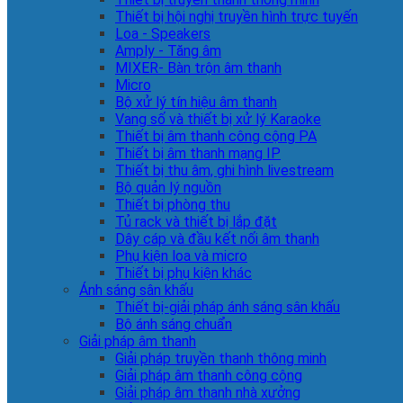
Thiết bị hội nghị truyền hình trực tuyến
Loa - Speakers
Amply - Tăng âm
MIXER- Bàn trộn âm thanh
Micro
Bộ xử lý tín hiệu âm thanh
Vang số và thiết bị xử lý Karaoke
Thiết bị âm thanh công cộng PA
Thiết bị âm thanh mạng IP
Thiết bị thu âm, ghi hình livestream
Bộ quản lý nguồn
Thiết bị phòng thu
Tủ rack và thiết bị lắp đặt
Dây cáp và đầu kết nối âm thanh
Phụ kiện loa và micro
Thiết bị phụ kiện khác
Ánh sáng sân khấu
Thiết bị-giải pháp ánh sáng sân khấu
Bộ ánh sáng chuẩn
Giải pháp âm thanh
Giải pháp truyền thanh thông minh
Giải pháp âm thanh công cộng
Giải pháp âm thanh nhà xưởng