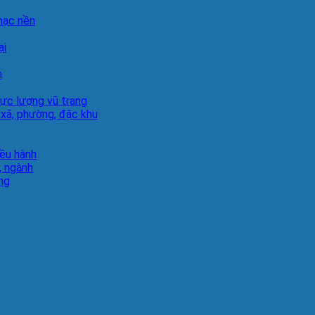
hạc nền
ại
h
lực lượng vũ trang
 xã, phường, đặc khu
iều hành
, ngành
ng