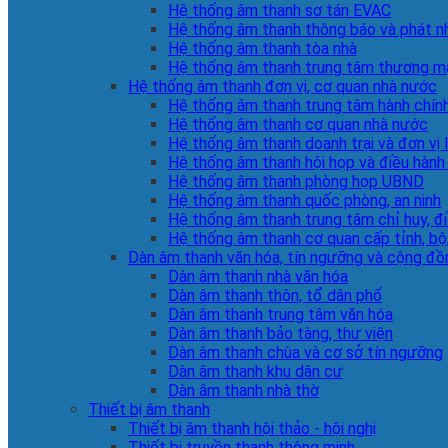
Hệ thống âm thanh sơ tán EVAC
Hệ thống âm thanh thông báo và phát n
Hệ thống âm thanh tòa nhà
Hệ thống âm thanh trung tâm thương m
Hệ thống âm thanh đơn vị, cơ quan nhà nước
Hệ thống âm thanh trung tâm hành chín
Hệ thống âm thanh cơ quan nhà nước
Hệ thống âm thanh doanh trại và đơn vị 
Hệ thống âm thanh hội họp và điều hành
Hệ thống âm thanh phòng họp UBND
Hệ thống âm thanh quốc phòng, an ninh
Hệ thống âm thanh trung tâm chỉ huy, đ
Hệ thống âm thanh cơ quan cấp tỉnh, bộ
Dàn âm thanh văn hóa, tín ngưỡng và cộng đồ
Dàn âm thanh nhà văn hóa
Dàn âm thanh thôn, tổ dân phố
Dàn âm thanh trung tâm văn hóa
Dàn âm thanh bảo tàng, thư viện
Dàn âm thanh chùa và cơ sở tín ngưỡng
Dàn âm thanh khu dân cư
Dàn âm thanh nhà thờ
Thiết bị âm thanh
Thiết bị âm thanh hội thảo - hội nghị
Thiết bị truyền thanh thông minh