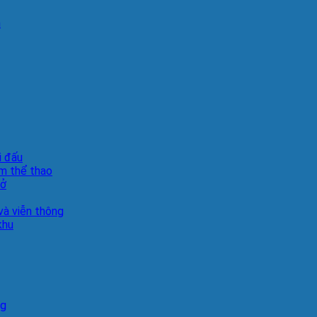
n
i đấu
m thể thao
sở
à viễn thông
khu
ng