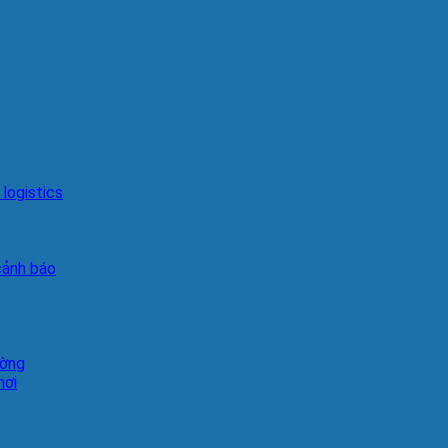
logistics
cảnh báo
ường
hơi