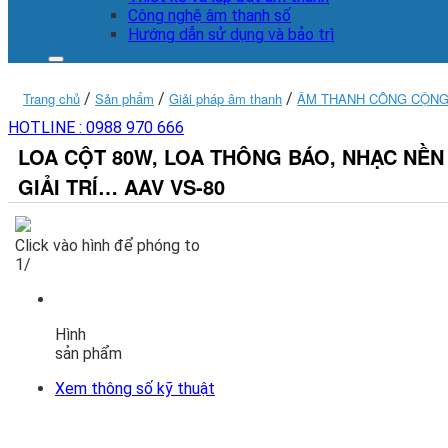
Công nghệ âm thanh số
Hướng dẫn sử dụng và bảo trì
Trang chủ
/
Sản phẩm
/
Giải pháp âm thanh
/
ÂM THANH CÔNG CỘNG,
HOTLINE :
0988 970 666
LOA CỘT 80W, LOA THÔNG BÁO, NHẠC NỀN 
GIẢI TRÍ… AAV VS-80
Click vào hình để phóng to
1/
Hình
sản phẩm
Xem thông số kỹ thuật