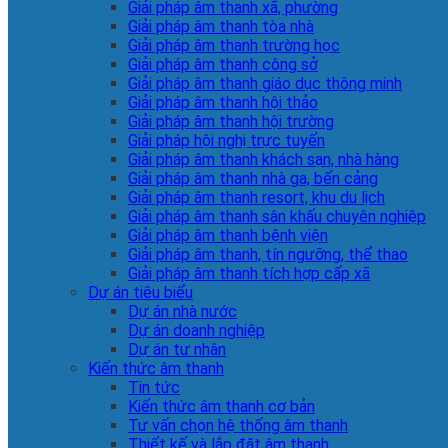
Giải pháp âm thanh xã, phường
Giải pháp âm thanh tòa nhà
Giải pháp âm thanh trường học
Giải pháp âm thanh công sở
Giải pháp âm thanh giáo dục thông minh
Giải pháp âm thanh hội thảo
Giải pháp âm thanh hội trường
Giải pháp hội nghị trực tuyến
Giải pháp âm thanh khách sạn, nhà hàng
Giải pháp âm thanh nhà ga, bến cảng
Giải pháp âm thanh resort, khu du lịch
Giải pháp âm thanh sân khấu chuyên nghiệp
Giải pháp âm thanh bệnh viện
Giải pháp âm thanh, tín ngưỡng, thể thao
Giải pháp âm thanh tích hợp cấp xã
Dự án tiêu biểu
Dự án nhà nước
Dự án doanh nghiệp
Dự án tư nhân
Kiến thức âm thanh
Tin tức
Kiến thức âm thanh cơ bản
Tư vấn chọn hệ thống âm thanh
Thiết kế và lắp đặt âm thanh