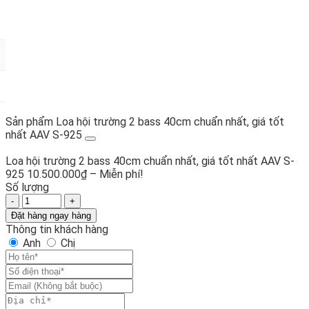
Sản phẩm Loa hội trường 2 bass 40cm chuẩn nhất, giá tốt
nhất AAV S-925
Loa hội trường 2 bass 40cm chuẩn nhất, giá tốt nhất AAV S-
Khoảng
925
10.500.000
₫
–
Miễn phí!
giá:
Số lượng
Loa
từ
hội
10.500.000₫
Đặt hàng ngay hàng
trường
đến
Thông tin khách hàng
2
Miễn
Anh
Chị
bass
phí!
40cm
chuẩn
nhất,
giá