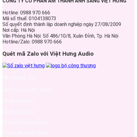
CÔNG TY CỔ PHẦN ÂM THANH ÁNH SÁNG VIỆT HƯNG
Hotline: 0988 970 666
Mã số thuế: 0104138073
Số quyết định thành lập doanh nghiệp ngày 27/08/2009
Nơi cấp: Hà Nội
Văn Phòng Hà Nội: Số 486/10/8, Xuân Đỉnh, Tp. Hà Nội
Hotline/Zalo: 0988 970 666
Quét mã Zalo với Việt Hưng Audio
VỀ CHÚNG TÔI
Giới thiệu về Việt Hưng
Hồ sơ năng lực
Dự án tiêu biểu
Khách hàng nhà nước
Thông tin tuyển dụng