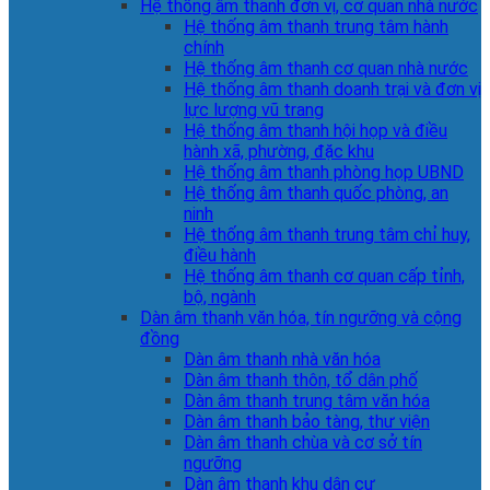
Hệ thống âm thanh đơn vị, cơ quan nhà nước
Hệ thống âm thanh trung tâm hành
chính
Hệ thống âm thanh cơ quan nhà nước
Hệ thống âm thanh doanh trại và đơn vị
lực lượng vũ trang
Hệ thống âm thanh hội họp và điều
hành xã, phường, đặc khu
Hệ thống âm thanh phòng họp UBND
Hệ thống âm thanh quốc phòng, an
ninh
Hệ thống âm thanh trung tâm chỉ huy,
điều hành
Hệ thống âm thanh cơ quan cấp tỉnh,
bộ, ngành
Dàn âm thanh văn hóa, tín ngưỡng và cộng
đồng
Dàn âm thanh nhà văn hóa
Dàn âm thanh thôn, tổ dân phố
Dàn âm thanh trung tâm văn hóa
Dàn âm thanh bảo tàng, thư viện
Dàn âm thanh chùa và cơ sở tín
ngưỡng
Dàn âm thanh khu dân cư