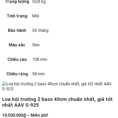
Trọng lượng
50,8 kg
Tình trạng
Mới
Bảo hành
36 tháng
Màu sắc
Đen
Chiều cao
108 mm
Chiều rộng
58 mm
Loa hội trường 2 bass 40cm chuẩn nhất, giá tốt
nhất AAV S-925
Khoảng
10.500.000
₫
–
Miễn phí!