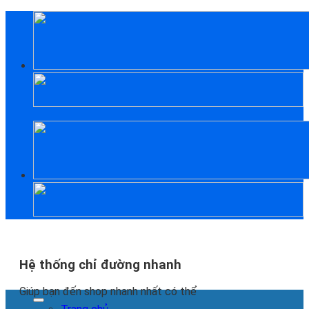
Skip
to
content
Hệ thống chỉ đường nhanh
Giúp bạn đến shop nhanh nhất có thể