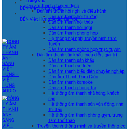
Trang chủ
Dàn âm thanh chuyên dụng
ĐẾN Việt Hưng Audio
Dàn âm thanh hội nghị và điều hành
Dàn âm thanh hội trường
ĐẾN Việt Hưng Audio Hà Nội
Dàn âm thanh hội thảo
Dàn âm thanh hội nghị
Dàn âm thanh phòng họp
Hệ thống hội nghị truyền hình trực
tuyến
Dàn âm thanh phòng họp trực tuyến
Dàn âm thanh sân khấu, biểu diễn, giải trí
Dàn âm thanh sân khấu
Dàn âm thanh sự kiện
Dàn âm thanh biểu diễn chuyên nghiệp
Dàn Âm Thanh Đám Cưới
Dàn âm thanh karaoke
Dàn âm thanh phòng trà
Hệ thống âm thanh nhà hàng, khách
sạn
Hệ thống âm thanh sân vận động, nhà
thi đấu
Hệ thống âm thanh phòng gym, trung
tâm thể thao
Truyền thanh thông minh và truyền thông cơ