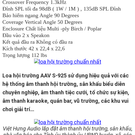
Crossover Frequency 1.3kHz
Đỉnh SPL tối đa 98dB ( 1W / 1M ) , 135dB SPL Đỉnh
Bảo hiểm ngang Angle 90 Degrees
Coverage Vertical Angle 50 Degrees
Enclosure Chất liệu Multi -ply Birch / Poplar
Đầu vào 2 x Speakon
Kết quả đầu ra Không có đầu ra
Kích thước 42 x 22,4 x 22,6
Trọng lượng 112 lbs
Loa hội trường AAV S-925 sử dụng hiệu quả với các
hệ thống âm thanh hội trường, sân khấu biểu diễn
chuyên nghiệp, âm thanh tiệc cưới, tổ chức sự kiện,
âm thanh karaoke, quán bar, vũ trường, các khu vui
chơi giải trí…
Việt Hưng Audio lắp đặt âm thanh hội trường, sân khấu,
nhà văn hóa cho Tỉnh ủy, thành ủy, UBND huyện, xã, các