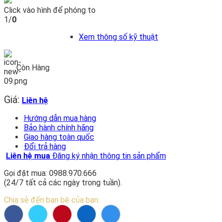
Click vào hình để phóng to
1/
0
Xem thông số kỹ thuật
Còn Hàng
Giá:
Liên hệ
Hướng dẫn mua hàng
Bảo hành chính hãng
Giao hàng toàn quốc
Đổi trả hàng
Liên hệ mua
Đăng ký nhận thông tin sản phẩm
Gọi đặt mua: 0988.970.666
(24/7 tất cả các ngày trong tuần).
Chia sẻ đến bạn bè của bạn: