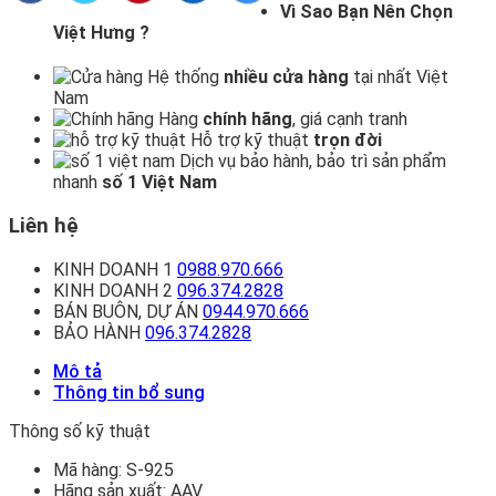
Vì Sao Bạn Nên Chọn
Việt Hưng ?
Hệ thống
nhiều cửa hàng
tại nhất Việt
Nam
Hàng
chính hãng
, giá cạnh tranh
Hỗ trợ kỹ thuật
trọn đời
Dịch vụ bảo hành, bảo trì sản phẩm
nhanh
số 1 Việt Nam
Liên hệ
KINH DOANH 1
0988.970.666
KINH DOANH 2
096.374.2828
BÁN BUÔN, DỰ ÁN
0944.970.666
BẢO HÀNH
096.374.2828
Mô tả
Thông tin bổ sung
Thông số kỹ thuật
Mã hàng:
S-925
Hãng sản xuất:
AAV