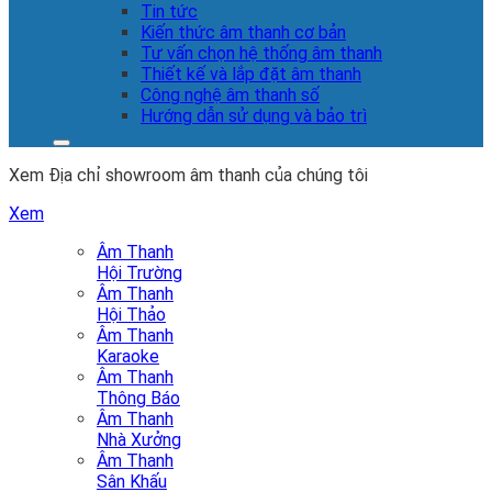
Tin tức
Kiến thức âm thanh cơ bản
Tư vấn chọn hệ thống âm thanh
Thiết kế và lắp đặt âm thanh
Công nghệ âm thanh số
Hướng dẫn sử dụng và bảo trì
Xem Địa chỉ showroom âm thanh của chúng tôi
Xem
Âm Thanh
Hội Trường
Âm Thanh
Hội Thảo
Âm Thanh
Karaoke
Âm Thanh
Thông Báo
Âm Thanh
Nhà Xưởng
Âm Thanh
Sân Khấu