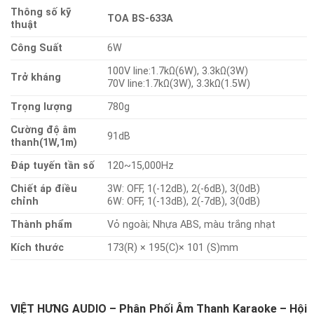
Thông số kỹ
TOA BS-633A
thuật
Công Suất
6W
100V line:1.7kΩ(6W), 3.3kΩ(3W)
Trở kháng
70V line:1.7kΩ(3W), 3.3kΩ(1.5W)
Trọng lượng
780g
Cường độ âm
91dB
thanh(1W,1m)
Đáp tuyến tần số
120~15,000Hz
Chiết áp điều
3W: OFF, 1(-12dB), 2(-6dB), 3(0dB)
chỉnh
6W: OFF, 1(-13dB), 2(-7dB), 3(0dB)
Thành phẩm
Vỏ ngoài; Nhựa ABS, màu trắng nhạt
Kích thước
173(R) × 195(C)× 101 (S)mm
VIỆT HƯNG AUDIO – Phân Phối Âm Thanh Karaoke – Hội