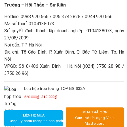
Trường – Hội Thảo – Sự Kiện
Hotline: 0988 970 666 / 096 374 2828 / 0944 970 666
Mã số thuế: 0104138073
Số quyết định thành lập doanh nghiệp: 0104138073, ngày
27/08/2009
Nơi cấp: TP. Hà Nội
Địa chỉ: Tổ Cáo Đỉnh, P. Xuân Đỉnh, Q. Bắc Từ Liêm, Tp. Hà
Nội
VPGD: Số 8/486 Xuân Đỉnh – Hà Nội ((024) 3750 28 98 /
3750 26 96)
Loa hộp treo tường TOA BS-633A
520.000
₫
310.000
₫
Giá
Giá
gốc
hiện
là:
tại
MUA TRẢ GÓP
520.000₫.
là:
LIÊN HỆ MUA
Qua thẻ tín dụng Visa,
Đăng ký nhận thông tin sản phẩm
310.000₫.
Mastercard