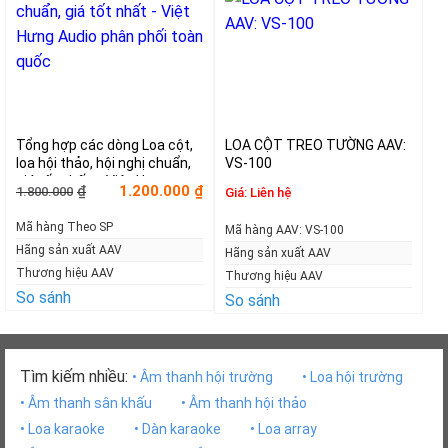
Tổng hợp các dòng Loa cột,
LOA CỘT TREO TƯỜNG AAV:
loa hội thảo, hội nghị chuẩn,
VS-100
giá tốt nhất – Việt Hưng
Giá
Giá
1.200.000
₫
₫
1.800.000
Giá:
Liên hệ
Audio phân phối toàn quốc
gốc
hiện
là:
tại
Mã hàng Theo SP
Mã hàng AAV: VS-100
1.800.000₫.
là:
1.200.000₫.
Hãng sản xuất AAV
Hãng sản xuất AAV
Thương hiệu AAV
Thương hiệu AAV
So sánh
So sánh
Tìm kiếm nhiều:
• Âm thanh hội trường
• Loa hội trường
• Âm thanh sân khấu
• Âm thanh hội thảo
• Loa karaoke
• Dàn karaoke
• Loa array