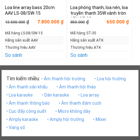
Loa line array bass 20cm
Loa phóng thanh, loa nén, loa
AAV LS-08/SW-15
truyền thanh 35W vành tròn
ATK ST-35
Giá
Giá
Giá
Giá
7.800.000
650.000
₫
₫
₫
₫
13.500.000
850.000
gốc
hiện
gốc
hiện
là:
tại
là:
tại
Mã hàng LS-08/SW-15
Mã hàng ST-35
13.500.000₫.
là:
850.000₫.
là:
7.800.000₫.
650.000₫.
Hãng sản xuất AAV
Hãng sản xuất ATK
Thương hiệu AAV
Thương hiệu ATK
So sánh
So sánh
Tìm kiếm nhiều:
• Âm thanh hội trường
• Loa hội trường
• Âm thanh sân khấu
• Âm thanh hội thảo
• Loa karaoke
• Dàn karaoke
• Loa array
• Âm thanh thông báo
• Âm thanh đám cưới
• Cục đẩy công suất
• Micro không dây
• Amply karaoke
• Amply hội trường
• Mixer
• Vang số