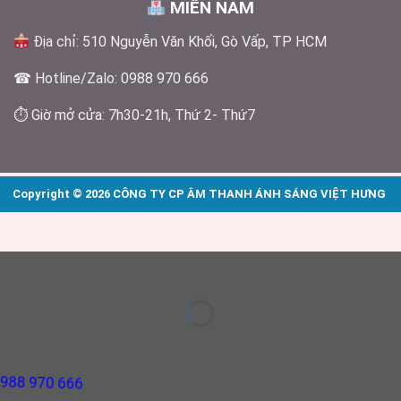
MIỀN NAM
Địa chỉ: 510 Nguyễn Văn Khối, Gò Vấp, TP HCM
☎ Hotline/Zalo: 0988 970 666
⏱ Giờ mở cửa: 7h30-21h, Thứ 2- Thứ7
Copyright © 2026 CÔNG TY CP ÂM THANH ÁNH SÁNG VIỆT HƯNG
88 970 666