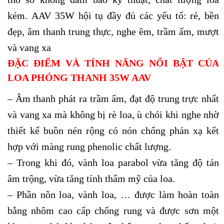
kém.
AAV 35W hội tụ đầy đủ các yếu tố: rẻ, bền
đẹp, âm thanh trung thực, nghe êm, trầm ấm, mượt
và vang xa
ĐẶC ĐIỂM VÀ TÍNH NĂNG NỔI BẬT CỦA
LOA PHÓNG THANH 35W AAV
– Âm thanh phát ra trầm ấm, đạt độ trung trực nhất
và vang xa mà không bị rè loa, ù chói khi nghe nhờ
thiết kế buồn nén rộng có nón chống phản xạ kết
hợp với màng rung phenolic chất lượng.
– Trong khi đó, vành loa parabol vừa tăng độ tán
âm trộng, vừa tăng tính thẩm mỹ của loa.
– Phần nõn loa, vành loa, … được làm hoàn toàn
bằng nhôm cao cấp chống rung và được sơn một