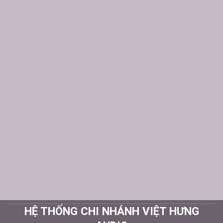
HỆ THỐNG CHI NHÁNH VIỆT HƯNG