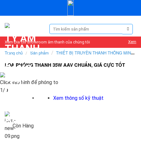
Skip
to
content
Tìm
kiếm:
Xem
Xem Địa chỉ showroom âm thanh của chúng tôi
Trang chủ
/
Sản phẩm
/
THIẾT BỊ TRUYỀN THANH THÔNG MINH
/
LOA TRUYỀN THANH
LOA PHÓNG THANH 35W AAV CHUẨN, GIÁ CỰC TỐT
Click vào hình để phóng to
1/
0
Xem thông số kỹ thuật
Còn Hàng