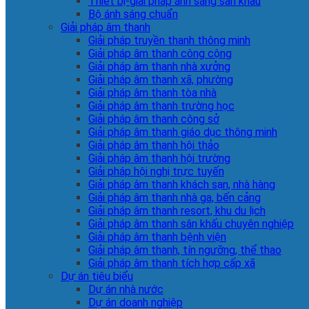
Thiết bị-giải pháp ánh sáng sân khấu
Bộ ánh sáng chuẩn
Giải pháp âm thanh
Giải pháp truyền thanh thông minh
Giải pháp âm thanh công cộng
Giải pháp âm thanh nhà xưởng
Giải pháp âm thanh xã, phường
Giải pháp âm thanh tòa nhà
Giải pháp âm thanh trường học
Giải pháp âm thanh công sở
Giải pháp âm thanh giáo dục thông minh
Giải pháp âm thanh hội thảo
Giải pháp âm thanh hội trường
Giải pháp hội nghị trực tuyến
Giải pháp âm thanh khách sạn, nhà hàng
Giải pháp âm thanh nhà ga, bến cảng
Giải pháp âm thanh resort, khu du lịch
Giải pháp âm thanh sân khấu chuyên nghiệp
Giải pháp âm thanh bệnh viện
Giải pháp âm thanh, tín ngưỡng, thể thao
Giải pháp âm thanh tích hợp cấp xã
Dự án tiêu biểu
Dự án nhà nước
Dự án doanh nghiệp