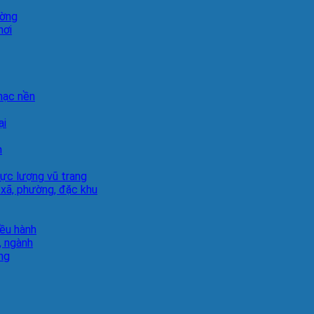
ường
hơi
hạc nền
ại
h
lực lượng vũ trang
 xã, phường, đặc khu
iều hành
, ngành
ng