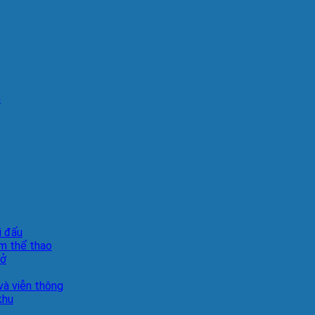
n
i đấu
m thể thao
sở
à viễn thông
khu