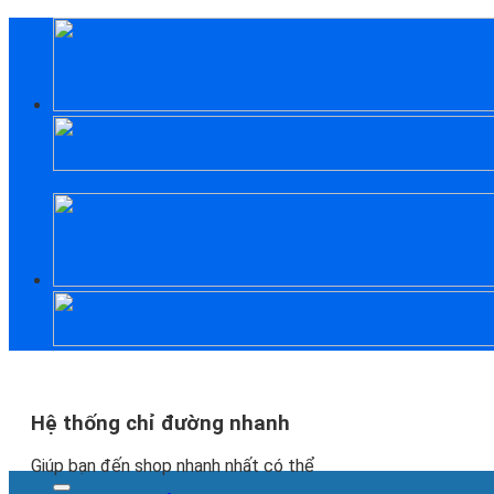
Skip
to
content
Hệ thống chỉ đường nhanh
Giúp bạn đến shop nhanh nhất có thể