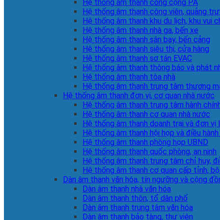
Hệ thống âm thanh công cộng PA
Hệ thống âm thanh công viên, quảng tr
Hệ thống âm thanh khu du lịch, khu vui c
Hệ thống âm thanh nhà ga, bến xe
Hệ thống âm thanh sân bay, bến cảng
Hệ thống âm thanh siêu thị, cửa hàng
Hệ thống âm thanh sơ tán EVAC
Hệ thống âm thanh thông báo và phát n
Hệ thống âm thanh tòa nhà
Hệ thống âm thanh trung tâm thương m
Hệ thống âm thanh đơn vị, cơ quan nhà nước
Hệ thống âm thanh trung tâm hành chín
Hệ thống âm thanh cơ quan nhà nước
Hệ thống âm thanh doanh trại và đơn vị 
Hệ thống âm thanh hội họp và điều hành
Hệ thống âm thanh phòng họp UBND
Hệ thống âm thanh quốc phòng, an ninh
Hệ thống âm thanh trung tâm chỉ huy, đ
Hệ thống âm thanh cơ quan cấp tỉnh, bộ
Dàn âm thanh văn hóa, tín ngưỡng và cộng đồ
Dàn âm thanh nhà văn hóa
Dàn âm thanh thôn, tổ dân phố
Dàn âm thanh trung tâm văn hóa
Dàn âm thanh bảo tàng, thư viện