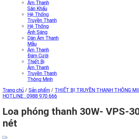
Âm Thanh
Sân Khấu
Hệ Thống
Truyền Thanh
Hệ Thống
Ánh Sáng
Dàn Âm Thanh
Mẫu
Âm Thanh
Đám Cưới
Thiết Bị
Âm Thanh
Truyền Thanh
Thông Minh
Trang chủ
/
Sản phẩm
/
THIẾT BỊ TRUYỀN THANH THÔNG M
HOTLINE :
0988 970 666
Loa phóng thanh 30W- VPS-30T
nét