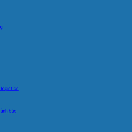
ng
logistics
cảnh báo