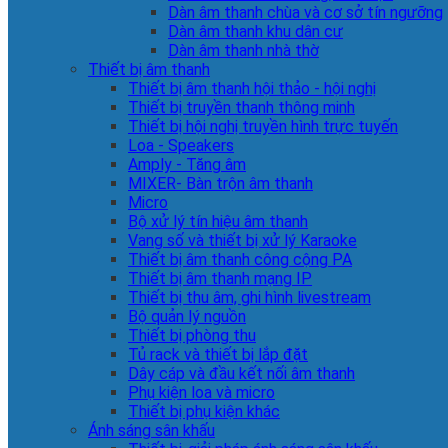
Dàn âm thanh chùa và cơ sở tín ngưỡng
Dàn âm thanh khu dân cư
Dàn âm thanh nhà thờ
Thiết bị âm thanh
Thiết bị âm thanh hội thảo - hội nghị
Thiết bị truyền thanh thông minh
Thiết bị hội nghị truyền hình trực tuyến
Loa - Speakers
Amply - Tăng âm
MIXER- Bàn trộn âm thanh
Micro
Bộ xử lý tín hiệu âm thanh
Vang số và thiết bị xử lý Karaoke
Thiết bị âm thanh công cộng PA
Thiết bị âm thanh mạng IP
Thiết bị thu âm, ghi hình livestream
Bộ quản lý nguồn
Thiết bị phòng thu
Tủ rack và thiết bị lắp đặt
Dây cáp và đầu kết nối âm thanh
Phụ kiện loa và micro
Thiết bị phụ kiện khác
Ánh sáng sân khấu