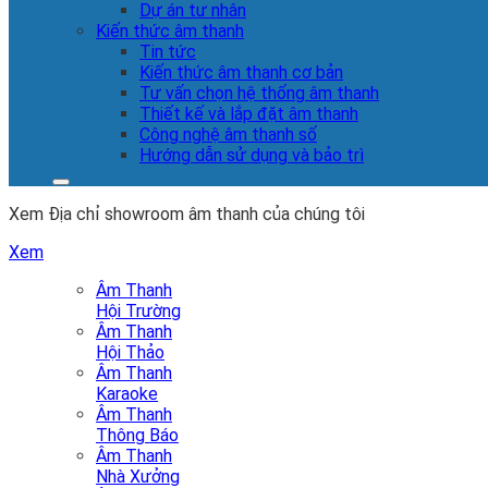
Dự án tư nhân
Kiến thức âm thanh
Tin tức
Kiến thức âm thanh cơ bản
Tư vấn chọn hệ thống âm thanh
Thiết kế và lắp đặt âm thanh
Công nghệ âm thanh số
Hướng dẫn sử dụng và bảo trì
Xem Địa chỉ showroom âm thanh của chúng tôi
Xem
Âm Thanh
Hội Trường
Âm Thanh
Hội Thảo
Âm Thanh
Karaoke
Âm Thanh
Thông Báo
Âm Thanh
Nhà Xưởng