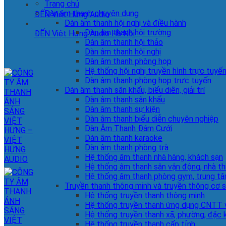
Trang chủ
Dàn âm thanh chuyên dụng
ĐẾN Việt Hưng Audio
Dàn âm thanh hội nghị và điều hành
Dàn âm thanh hội trường
ĐẾN Việt Hưng Audio Hà Nội
Dàn âm thanh hội thảo
Dàn âm thanh hội nghị
Dàn âm thanh phòng họp
Hệ thống hội nghị truyền hình trực tuyế
Dàn âm thanh phòng họp trực tuyến
Dàn âm thanh sân khấu, biểu diễn, giải trí
Dàn âm thanh sân khấu
Dàn âm thanh sự kiện
Dàn âm thanh biểu diễn chuyên nghiệp
Dàn Âm Thanh Đám Cưới
Dàn âm thanh karaoke
Dàn âm thanh phòng trà
Hệ thống âm thanh nhà hàng, khách sạn
Hệ thống âm thanh sân vận động, nhà th
Hệ thống âm thanh phòng gym, trung tâ
Truyền thanh thông minh và truyền thông cơ 
Hệ thống truyền thanh thông minh
Hệ thống truyền thanh ứng dụng CNTT v
Hệ thống truyền thanh xã, phường, đặc 
Hệ thống truyền thanh cấp tỉnh