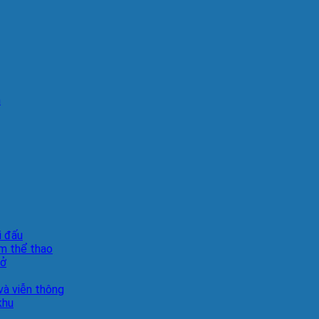
n
i đấu
m thể thao
sở
à viễn thông
khu