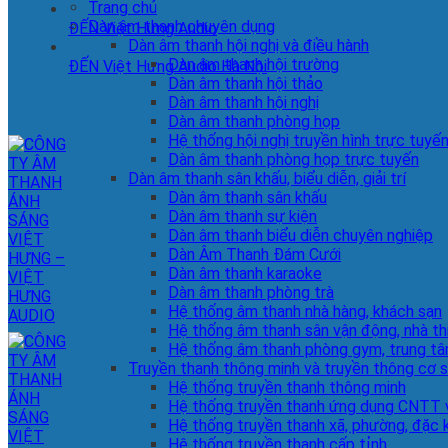
Trang chủ
Dàn âm thanh chuyên dụng
ĐẾN Việt Hưng Audio
Dàn âm thanh hội nghị và điều hành
Dàn âm thanh hội trường
ĐẾN Việt Hưng Audio Hà Nội
Dàn âm thanh hội thảo
Dàn âm thanh hội nghị
Dàn âm thanh phòng họp
Hệ thống hội nghị truyền hình trực tuyế
Dàn âm thanh phòng họp trực tuyến
Dàn âm thanh sân khấu, biểu diễn, giải trí
Dàn âm thanh sân khấu
Dàn âm thanh sự kiện
Dàn âm thanh biểu diễn chuyên nghiệp
Dàn Âm Thanh Đám Cưới
Dàn âm thanh karaoke
Dàn âm thanh phòng trà
Hệ thống âm thanh nhà hàng, khách sạn
Hệ thống âm thanh sân vận động, nhà th
Hệ thống âm thanh phòng gym, trung tâ
Truyền thanh thông minh và truyền thông cơ 
Hệ thống truyền thanh thông minh
Hệ thống truyền thanh ứng dụng CNTT v
Hệ thống truyền thanh xã, phường, đặc 
Hệ thống truyền thanh cấp tỉnh