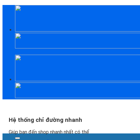
Skip
to
content
Hệ thống chỉ đường nhanh
Giúp bạn đến shop nhanh nhất có thể