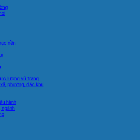
ường
hơi
hạc nền
ại
h
lực lượng vũ trang
 xã, phường, đặc khu
iều hành
, ngành
ng