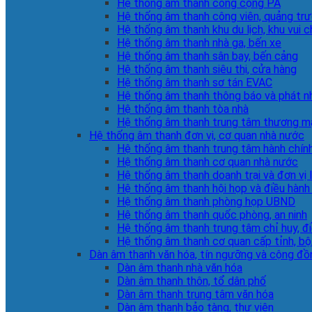
Hệ thống âm thanh công cộng PA
Hệ thống âm thanh công viên, quảng tr
Hệ thống âm thanh khu du lịch, khu vui c
Hệ thống âm thanh nhà ga, bến xe
Hệ thống âm thanh sân bay, bến cảng
Hệ thống âm thanh siêu thị, cửa hàng
Hệ thống âm thanh sơ tán EVAC
Hệ thống âm thanh thông báo và phát n
Hệ thống âm thanh tòa nhà
Hệ thống âm thanh trung tâm thương m
Hệ thống âm thanh đơn vị, cơ quan nhà nước
Hệ thống âm thanh trung tâm hành chín
Hệ thống âm thanh cơ quan nhà nước
Hệ thống âm thanh doanh trại và đơn vị 
Hệ thống âm thanh hội họp và điều hành
Hệ thống âm thanh phòng họp UBND
Hệ thống âm thanh quốc phòng, an ninh
Hệ thống âm thanh trung tâm chỉ huy, đ
Hệ thống âm thanh cơ quan cấp tỉnh, bộ
Dàn âm thanh văn hóa, tín ngưỡng và cộng đồ
Dàn âm thanh nhà văn hóa
Dàn âm thanh thôn, tổ dân phố
Dàn âm thanh trung tâm văn hóa
Dàn âm thanh bảo tàng, thư viện