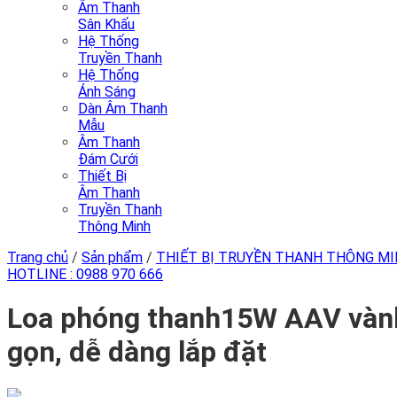
Âm Thanh
Sân Khấu
Hệ Thống
Truyền Thanh
Hệ Thống
Ánh Sáng
Dàn Âm Thanh
Mẫu
Âm Thanh
Đám Cưới
Thiết Bị
Âm Thanh
Truyền Thanh
Thông Minh
Trang chủ
/
Sản phẩm
/
THIẾT BỊ TRUYỀN THANH THÔNG M
HOTLINE :
0988 970 666
Loa phóng thanh15W AAV vành 
gọn, dễ dàng lắp đặt