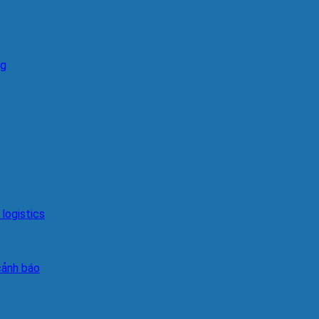
ng
logistics
cảnh báo