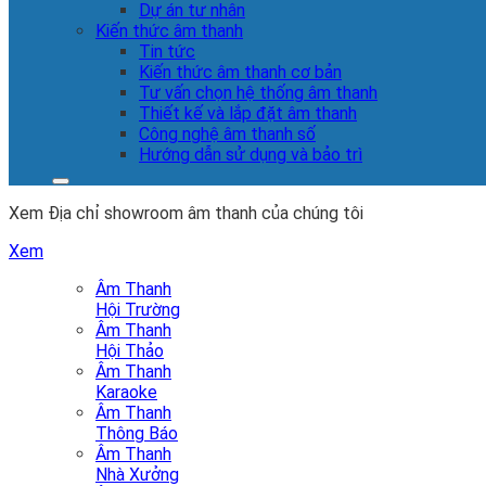
Dự án tư nhân
Kiến thức âm thanh
Tin tức
Kiến thức âm thanh cơ bản
Tư vấn chọn hệ thống âm thanh
Thiết kế và lắp đặt âm thanh
Công nghệ âm thanh số
Hướng dẫn sử dụng và bảo trì
Xem Địa chỉ showroom âm thanh của chúng tôi
Xem
Âm Thanh
Hội Trường
Âm Thanh
Hội Thảo
Âm Thanh
Karaoke
Âm Thanh
Thông Báo
Âm Thanh
Nhà Xưởng