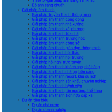
Thiết bị-giải pháp ánh sáng sân khấu
Bộ ánh sáng chuẩn
Giải pháp âm thanh
Giải pháp truyền thanh thông minh
Giải pháp âm thanh công cộng
Giải pháp âm thanh nhà xưởng
Giải pháp âm thanh xã, phường
Giải pháp âm thanh tòa nhà
Giải pháp âm thanh trường học
Giải pháp âm thanh công sở
Giải pháp âm thanh giáo dục thông minh
Giải pháp âm thanh hội thảo
Giải pháp âm thanh hội trường
Giải pháp hội nghị trực tuyến
Giải pháp âm thanh khách sạn, nhà hàng
Giải pháp âm thanh nhà ga, bến cảng
Giải pháp âm thanh resort, khu du lịch
Giải pháp âm thanh sân khấu chuyên nghiệp
Giải pháp âm thanh bệnh viện
Giải pháp âm thanh, tín ngưỡng, thể thao
Giải pháp âm thanh tích hợp cấp xã
Dự án tiêu biểu
Dự án nhà nước
Dự án doanh nghiệp