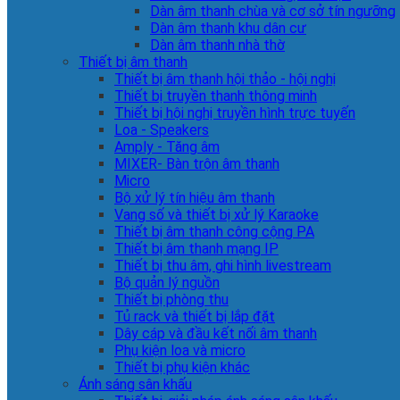
Dàn âm thanh chùa và cơ sở tín ngưỡng
Dàn âm thanh khu dân cư
Dàn âm thanh nhà thờ
Thiết bị âm thanh
Thiết bị âm thanh hội thảo - hội nghị
Thiết bị truyền thanh thông minh
Thiết bị hội nghị truyền hình trực tuyến
Loa - Speakers
Amply - Tăng âm
MIXER- Bàn trộn âm thanh
Micro
Bộ xử lý tín hiệu âm thanh
Vang số và thiết bị xử lý Karaoke
Thiết bị âm thanh công cộng PA
Thiết bị âm thanh mạng IP
Thiết bị thu âm, ghi hình livestream
Bộ quản lý nguồn
Thiết bị phòng thu
Tủ rack và thiết bị lắp đặt
Dây cáp và đầu kết nối âm thanh
Phụ kiện loa và micro
Thiết bị phụ kiện khác
Ánh sáng sân khấu