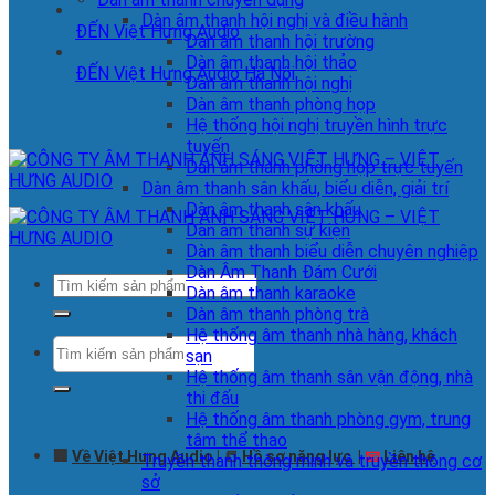
Dàn âm thanh hội nghị và điều hành
ĐẾN Việt Hưng Audio
Dàn âm thanh hội trường
Dàn âm thanh hội thảo
ĐẾN Việt Hưng Audio Hà Nội
Dàn âm thanh hội nghị
Dàn âm thanh phòng họp
Hệ thống hội nghị truyền hình trực
tuyến
Dàn âm thanh phòng họp trực tuyến
Dàn âm thanh sân khấu, biểu diễn, giải trí
Dàn âm thanh sân khấu
Dàn âm thanh sự kiện
Dàn âm thanh biểu diễn chuyên nghiệp
Dàn Âm Thanh Đám Cưới
Tìm
Dàn âm thanh karaoke
kiếm:
Dàn âm thanh phòng trà
Hệ thống âm thanh nhà hàng, khách
Tìm
sạn
kiếm:
Hệ thống âm thanh sân vận động, nhà
thi đấu
Hệ thống âm thanh phòng gym, trung
tâm thể thao
🏢
Về Việt Hưng Audio
| 📒
Hồ sơ năng lực
|
📧
Liên hệ
Truyền thanh thông minh và truyền thông cơ
sở