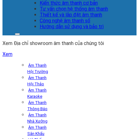
Kiến thức âm thanh cơ bản
Tư vấn chọn hệ thống âm thanh
Thiết kế và lắp đặt âm thanh
Công nghệ âm thanh số
Hướng dẫn sử dụng và bảo trì
Xem Địa chỉ showroom âm thanh của chúng tôi
Xem
Âm Thanh
Hội Trường
Âm Thanh
Hội Thảo
Âm Thanh
Karaoke
Âm Thanh
Thông Báo
Âm Thanh
Nhà Xưởng
Âm Thanh
Sân Khấu