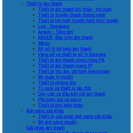
Thiết bị âm thanh
Thiết bị âm thanh hội thảo - hội nghị
Thiết bị truyền thanh thông minh
Thiết bị hội nghị truyền hình trực tuyến
Loa - Speakers
Amply - Tăng âm
MIXER- Bàn trộn âm thanh
Micro
Bộ xử lý tín hiệu âm thanh
Vang số và thiết bị xử lý Karaoke
Thiết bị âm thanh công cộng PA
Thiết bị âm thanh mạng IP
Thiết bị thu âm, ghi hình livestream
Bộ quản lý nguồn
Thiết bị phòng thu
Tủ rack và thiết bị lắp đặt
Dây cáp và đầu kết nối âm thanh
Phụ kiện loa và micro
Thiết bị phụ kiện khác
Ánh sáng sân khấu
Thiết bị-giải pháp ánh sáng sân khấu
Bộ ánh sáng chuẩn
Giải pháp âm thanh