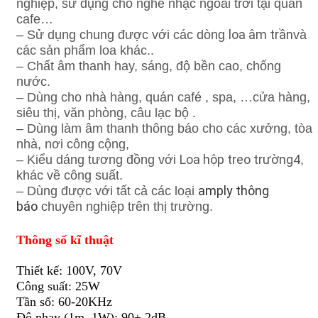
nghiệp, sử dụng cho nghe nhạc ngoài trời tại quán
cafe…
loa âm trần
– Sử dụng chung được với các dòng
và
các sản phẩm loa khác..
– Chất âm thanh hay, sáng, độ bền cao,
chống
nước.
– Dùng cho nhà hàng, quán café , spa, …cửa hàng,
siêu thị, văn phòng, câu lạc bộ .
– Dùng làm âm thanh thông báo cho các xưởng, tòa
nhà, nơi công cộng,
Loa hộp treo trường4
– Kiểu dáng tương đồng với
,
khác về công suất.
amply thông
– Dùng được với tất cả các loại
báo
chuyên nghiệp trên thị trường.
Thông số kĩ thuật
Thiết kế: 100V, 70V
Công suất: 25W
Tần số: 60-20KHz
Độ nhạy (1m, 1W): 90± 2dB