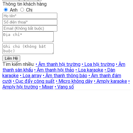
tường
Thông tin khách hàng
DSP
Anh
Chị
416W-
25W,
loa
360°,
chất
lượng
cao
số
Liên Hệ
lượng
Tìm kiếm nhiều:
• Âm thanh hội trường
• Loa hội trường
• Âm
thanh sân khấu
• Âm thanh hội thảo
• Loa karaoke
• Dàn
karaoke
• Loa array
• Âm thanh thông báo
• Âm thanh đám
cưới
• Cục đẩy công suất
• Micro không dây
• Amply karaoke
•
Amply hội trường
• Mixer
• Vang số