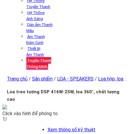
Hệ Thống
Truyền Thanh
Hệ Thống
Ánh Sáng
Dàn Âm Thanh
Mẫu
Âm Thanh
Đám Cưới
Thiết Bị
Âm Thanh
Truyền Thanh
Thông Minh
Trang chủ
/
Sản phẩm
/
LOA - SPEAKERS
/
Loa hộp, loa
hội thảo, loa phòng họp
Loa treo tường DSP 416W-25W, loa 360°, chất lượng
cao
Click vào hình để phóng to
1/
Xem thông số kỹ thuật