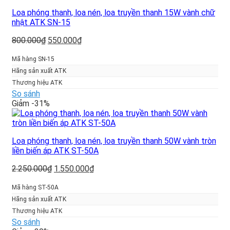
Loa phóng thanh, loa nén, loa truyền thanh 15W vành chữ
nhật ATK SN-15
Giá
Giá
800.000
₫
550.000
₫
gốc
hiện
là:
tại
Mã hàng SN-15
800.000₫.
là:
Hãng sản xuất ATK
550.000₫.
Thương hiệu ATK
So sánh
Giảm -31%
Loa phóng thanh, loa nén, loa truyền thanh 50W vành tròn
liền biến áp ATK ST-50A
Giá
Giá
2.250.000
₫
1.550.000
₫
gốc
hiện
là:
tại
Mã hàng ST-50A
2.250.000₫.
là:
Hãng sản xuất ATK
1.550.000₫.
Thương hiệu ATK
So sánh