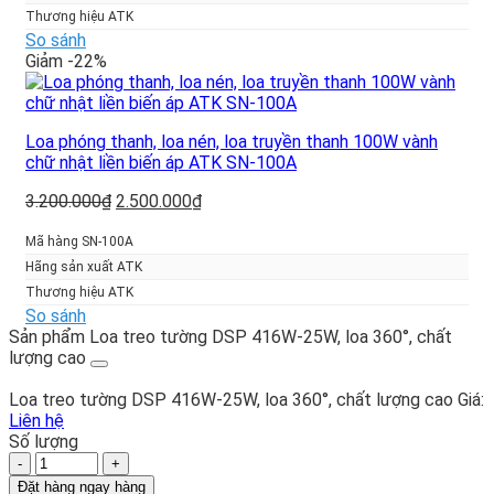
1.250.000₫.
Thương hiệu ATK
So sánh
Giảm -22%
Loa phóng thanh, loa nén, loa truyền thanh 100W vành
chữ nhật liền biến áp ATK SN-100A
Giá
Giá
3.200.000
₫
2.500.000
₫
gốc
hiện
là:
tại
Mã hàng SN-100A
3.200.000₫.
là:
Hãng sản xuất ATK
2.500.000₫.
Thương hiệu ATK
So sánh
Sản phẩm Loa treo tường DSP 416W-25W, loa 360°, chất
lượng cao
Loa treo tường DSP 416W-25W, loa 360°, chất lượng cao
Giá:
Liên hệ
Số lượng
Loa
treo
Đặt hàng ngay hàng