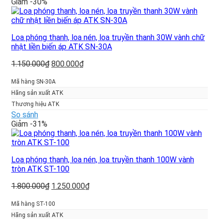
Giảm -30%
Loa phóng thanh, loa nén, loa truyền thanh 30W vành chữ
nhật liền biến áp ATK SN-30A
Giá
Giá
1.150.000
₫
800.000
₫
gốc
hiện
là:
tại
Mã hàng SN-30A
1.150.000₫.
là:
Hãng sản xuất ATK
800.000₫.
Thương hiệu ATK
So sánh
Giảm -31%
Loa phóng thanh, loa nén, loa truyền thanh 100W vành
tròn ATK ST-100
Giá
Giá
1.800.000
₫
1.250.000
₫
gốc
hiện
là:
tại
Mã hàng ST-100
1.800.000₫.
là:
Hãng sản xuất ATK