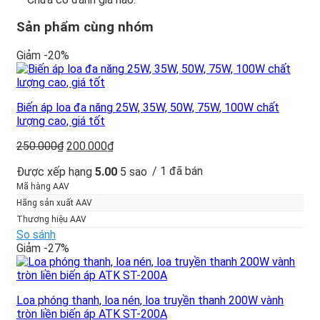
Sản phẩm cùng nhóm
Giảm -20%
Biến áp loa đa năng 25W, 35W, 50W, 75W, 100W chất
lượng cao, giá tốt
Giá
Giá
250.000
₫
200.000
₫
gốc
hiện
/ 1 đã bán
Được xếp hạng
5.00
5 sao
là:
tại
250.000₫.
là:
Mã hàng AAV
200.000₫.
Hãng sản xuất AAV
Thương hiệu AAV
So sánh
Giảm -27%
Loa phóng thanh, loa nén, loa truyền thanh 200W vành
tròn liền biến áp ATK ST-200A