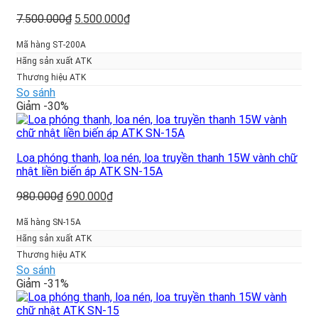
Giá
Giá
7.500.000
₫
5.500.000
₫
gốc
hiện
là:
tại
Mã hàng ST-200A
7.500.000₫.
là:
Hãng sản xuất ATK
5.500.000₫.
Thương hiệu ATK
So sánh
Giảm -30%
Loa phóng thanh, loa nén, loa truyền thanh 15W vành chữ
nhật liền biến áp ATK SN-15A
Giá
Giá
980.000
₫
690.000
₫
gốc
hiện
là:
tại
Mã hàng SN-15A
980.000₫.
là:
Hãng sản xuất ATK
690.000₫.
Thương hiệu ATK
So sánh
Giảm -31%