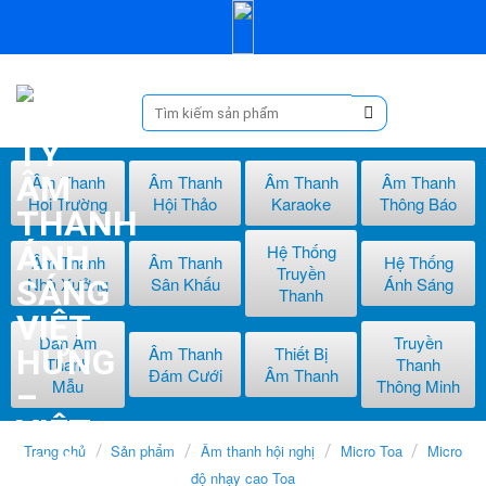
Skip
to
content
Tìm
kiếm:
Âm Thanh
Âm Thanh
Âm Thanh
Âm Thanh
Hội Trường
Hội Thảo
Karaoke
Thông Báo
Hệ Thống
Âm Thanh
Âm Thanh
Hệ Thống
Truyền
Nhà Xưởng
Sân Khấu
Ánh Sáng
Thanh
Dàn Âm
Truyền
Âm Thanh
Thiết Bị
Thanh
Thanh
Đám Cưới
Âm Thanh
Mẫu
Thông Minh
Trang chủ
/
Sản phẩm
/
Âm thanh hội nghị
/
Micro Toa
/
Micro
độ nhạy cao Toa