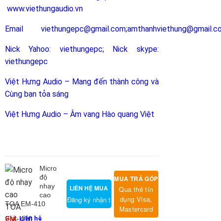
www.viethungaudio.vn
Email
viethungepc@gmail.com
;
amthanhviethung@gmail.c
Nick Yahoo: viethungepc; Nick skype:
viethungepc
Việt Hưng Audio – Mang đến thành công và
Cùng bạn tỏa sáng
Việt Hưng Audio – Âm vang Hào quang Việt
Micro
độ
MUA TRẢ GÓP
nhạy
LIÊN HỆ MUA
Qua thẻ tín
cao
dụng Visa,
Đăng ký nhận thông tin sản phẩm
TOA EM-410
Mastercard
Giá:
Liên hệ