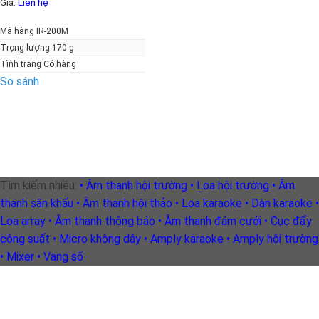
Giá:
Liên hệ
Mã hàng IR-200M
Trọng lượng 170 g
Tình trạng Có hàng
So sánh
Tìm kiếm nhiều:
• Âm thanh hội trường
• Loa hội trường
• Âm
thanh sân khấu
• Âm thanh hội thảo
• Loa karaoke
• Dàn karaoke
•
Loa array
• Âm thanh thông báo
• Âm thanh đám cưới
• Cục đẩy
công suất
• Micro không dây
• Amply karaoke
• Amply hội trường
• Mixer
• Vang số