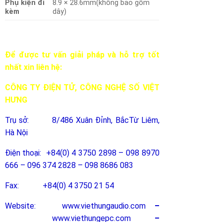
Phụ kiện đi
8.9 × 28.6mm(không bao gồm
kèm
dây)
Để được tư vấn giải pháp và hỗ trợ tốt
nhất xin liên hệ:
CÔNG TY ĐIỆN TỬ, CÔNG NGHỆ SỐ VIỆT
HƯNG
Trụ sở: 8/486 Xuân Đỉnh, BắcTừ Liêm,
Hà Nội
Điện thoại: +84(0) 4 3750 2898 – 098 8970
666 – 096 374 2828 – 098 8686 083
Fax: +84(0) 4 3750 21 54
Website: www.viethungaudio.com
–
www.viethungepc.com
–