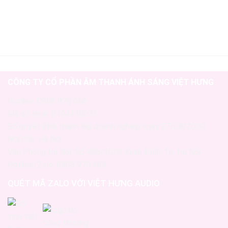
CÔNG TY CỔ PHẦN ÂM THANH ÁNH SÁNG VIỆT HƯNG
Hotline: 0988 970 666
Mã số thuế: 0104138073
Số quyết định thành lập doanh nghiệp ngày 27/08/2009
Nơi cấp: Hà Nội
Văn Phòng Hà Nội: Số 486/10/8, Xuân Đỉnh, Tp. Hà Nội
Hotline/Zalo: 0988 970 666
QUÉT MÃ ZALO VỚI VIỆT HƯNG AUDIO