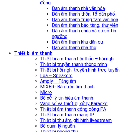
đồng
Dàn âm thanh nhà văn hóa
Dàn âm thanh thôn, tổ dân phố
Dàn âm thanh trung tâm văn hóa
Dàn âm thanh bảo tàng, thư viện
Dàn âm thanh chùa và cơ sở tín
ngưỡng
Dàn âm thanh khu dân cư
Dàn âm thanh nhà thờ
Thiết bị âm thanh
Thiết bị âm thanh hội thảo – hội nghị
Thiết bị truyền thanh thông minh
Thiết bị hội nghị truyền hình trực tuyến
Loa – Speakers
Amply – Tăng âm
MIXER- Bàn trộn âm thanh
Micro
Bộ xử lý tín hiệu âm thanh
Vang số và thiết bị xử lý Karaoke
Thiết bị âm thanh công cộng PA
Thiết bị âm thanh mạng IP
Thiết bị thu âm, ghi hình livestream
Bộ quản lý nguồn
Thiết bị phòng thu