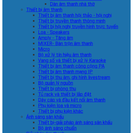
Dàn âm thanh nhà thờ
Thiết bị âm thanh
Thiết bị âm thanh hội thảo - hội nghị
Thiết bị truyền thanh thông minh
Thiết bị hội nghị truyền hình trực tuyến
Loa - Speakers
Amply - Tăng âm
MIXER- Bàn trộn âm thanh
Micro
Bộ xử lý tín hiệu âm thanh
Vang số và thiết bị xử lý Karaoke
Thiết bị âm thanh công cộng PA
Thiết bị âm thanh mạng IP
Thiết bị thu âm, ghi hình livestream
Bộ quản lý nguồn
Thiết bị phòng thu
Tủ rack và thiết bị lắp đặt
Dây cáp và đầu kết nối âm thanh
Phụ kiện loa và micro
Thiết bị phụ kiện khác
Ánh sáng sân khấu
Thiết bị-giải pháp ánh sáng sân khấu
Bộ ánh sáng chuẩn