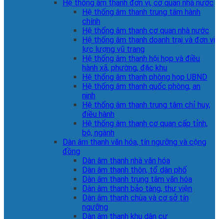
Hệ thống âm thanh đơn vị, cơ quan nhà nước
Hệ thống âm thanh trung tâm hành
chính
Hệ thống âm thanh cơ quan nhà nước
Hệ thống âm thanh doanh trại và đơn vị
lực lượng vũ trang
Hệ thống âm thanh hội họp và điều
hành xã, phường, đặc khu
Hệ thống âm thanh phòng họp UBND
Hệ thống âm thanh quốc phòng, an
ninh
Hệ thống âm thanh trung tâm chỉ huy,
điều hành
Hệ thống âm thanh cơ quan cấp tỉnh,
bộ, ngành
Dàn âm thanh văn hóa, tín ngưỡng và cộng
đồng
Dàn âm thanh nhà văn hóa
Dàn âm thanh thôn, tổ dân phố
Dàn âm thanh trung tâm văn hóa
Dàn âm thanh bảo tàng, thư viện
Dàn âm thanh chùa và cơ sở tín
ngưỡng
Dàn âm thanh khu dân cư