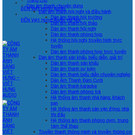
Trang chủ
Dàn âm thanh chuyên dụng
ĐẾN Việt Hưng Audio
Dàn âm thanh hội nghị và điều hành
Dàn âm thanh hội trường
ĐẾN Việt Hưng Audio Hà Nội
Dàn âm thanh hội thảo
Dàn âm thanh hội nghị
Dàn âm thanh phòng họp
Hệ thống hội nghị truyền hình trực
tuyến
Dàn âm thanh phòng họp trực tuyến
Dàn âm thanh sân khấu, biểu diễn, giải trí
Dàn âm thanh sân khấu
Dàn âm thanh sự kiện
Dàn âm thanh biểu diễn chuyên nghiệp
Dàn Âm Thanh Đám Cưới
Dàn âm thanh karaoke
Dàn âm thanh phòng trà
Hệ thống âm thanh nhà hàng, khách
sạn
Hệ thống âm thanh sân vận động, nhà
thi đấu
Hệ thống âm thanh phòng gym, trung
tâm thể thao
Truyền thanh thông minh và truyền thông cơ