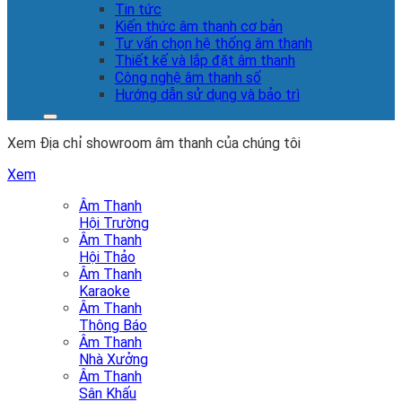
Tin tức
Kiến thức âm thanh cơ bản
Tư vấn chọn hệ thống âm thanh
Thiết kế và lắp đặt âm thanh
Công nghệ âm thanh số
Hướng dẫn sử dụng và bảo trì
Xem Địa chỉ showroom âm thanh của chúng tôi
Xem
Âm Thanh
Hội Trường
Âm Thanh
Hội Thảo
Âm Thanh
Karaoke
Âm Thanh
Thông Báo
Âm Thanh
Nhà Xưởng
Âm Thanh
Sân Khấu