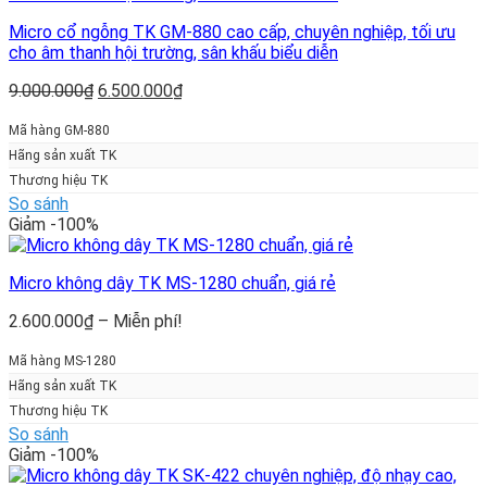
Micro cổ ngỗng TK GM-880 cao cấp, chuyên nghiệp, tối ưu
cho âm thanh hội trường, sân khấu biểu diễn
Giá
Giá
9.000.000
₫
6.500.000
₫
gốc
hiện
là:
tại
Mã hàng GM-880
9.000.000₫.
là:
Hãng sản xuất TK
6.500.000₫.
Thương hiệu TK
So sánh
Giảm -100%
Micro không dây TK MS-1280 chuẩn, giá rẻ
Khoảng
2.600.000
₫
–
Miễn phí!
giá:
từ
Mã hàng MS-1280
2.600.000₫
Hãng sản xuất TK
đến
Thương hiệu TK
Miễn
So sánh
phí!
Giảm -100%