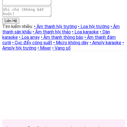
Liên Hệ
Tìm kiếm nhiều:
• Âm thanh hội trường
• Loa hội trường
• Âm
thanh sân khấu
• Âm thanh hội thảo
• Loa karaoke
• Dàn
karaoke
• Loa array
• Âm thanh thông báo
• Âm thanh đám
cưới
• Cục đẩy công suất
• Micro không dây
• Amply karaoke
•
Amply hội trường
• Mixer
• Vang số