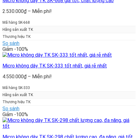
Micro không dây TK SK-668 giá tốt, chất lượng cao
Khoảng
2.530.000
₫
–
Miễn phí!
giá:
từ
Mã hàng SK-668
2.530.000₫
Hãng sản xuất TK
đến
Thương hiệu TK
Miễn
So sánh
phí!
Giảm -100%
Micro không dây TK SK-333 tốt nhất, giá rẻ nhất
Khoảng
4.550.000
₫
–
Miễn phí!
giá:
từ
Mã hàng SK-333
4.550.000₫
Hãng sản xuất TK
đến
Thương hiệu TK
Miễn
So sánh
phí!
Giảm -100%
Micro không dây TK SK-298 chất lượng cao, đa năng, giá tốt