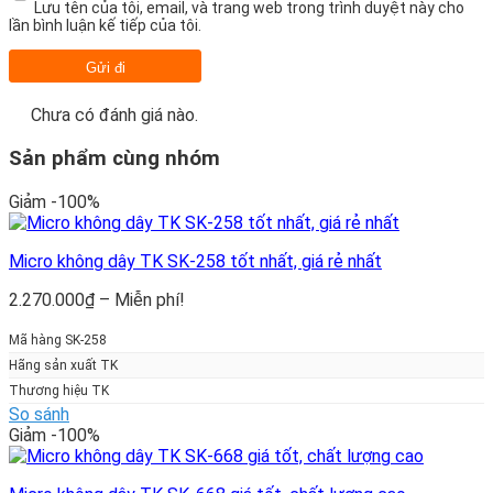
Lưu tên của tôi, email, và trang web trong trình duyệt này cho
lần bình luận kế tiếp của tôi.
Chưa có đánh giá nào.
Sản phẩm cùng nhóm
Giảm -100%
Micro không dây TK SK-258 tốt nhất, giá rẻ nhất
Khoảng
2.270.000
₫
–
Miễn phí!
giá:
từ
Mã hàng SK-258
2.270.000₫
Hãng sản xuất TK
đến
Thương hiệu TK
Miễn
So sánh
phí!
Giảm -100%