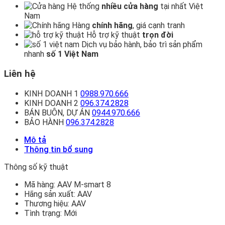
Hệ thống
nhiều cửa hàng
tại nhất Việt
Nam
Hàng
chính hãng
, giá cạnh tranh
Hỗ trợ kỹ thuật
trọn đời
Dịch vụ bảo hành, bảo trì sản phẩm
nhanh
số 1 Việt Nam
Liên hệ
KINH DOANH 1
0988.970.666
KINH DOANH 2
096.374.2828
BÁN BUÔN, DỰ ÁN
0944.970.666
BẢO HÀNH
096.374.2828
Mô tả
Thông tin bổ sung
Thông số kỹ thuật
Mã hàng:
AAV M-smart 8
Hãng sản xuất:
AAV
Thương hiệu:
AAV
Tình trạng:
Mới