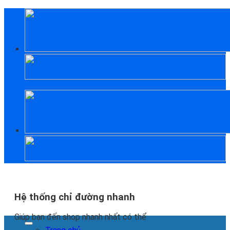
Skip
to
content
Hệ thống chỉ đường nhanh
Giúp bạn đến shop nhanh nhất có thể