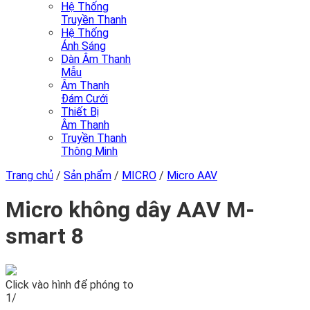
Hệ Thống
Truyền Thanh
Hệ Thống
Ánh Sáng
Dàn Âm Thanh
Mẫu
Âm Thanh
Đám Cưới
Thiết Bị
Âm Thanh
Truyền Thanh
Thông Minh
Trang chủ
/
Sản phẩm
/
MICRO
/
Micro AAV
Micro không dây AAV M-
smart 8
Click vào hình để phóng to
1/