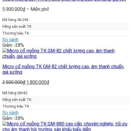
Khoảng
5.900.000
₫
–
Miễn phí!
giá:
từ
Mã hàng SK-298
5.900.000₫
Hãng sản xuất TK
đến
Thương hiệu TK
Miễn
So sánh
phí!
Giảm -28%
Micro cổ ngỗng TK GM-82 chất lượng cao, âm thanh chuẩn,
giá xưởng
Giá
Giá
2.500.000
₫
1.800.000
₫
gốc
hiện
là:
tại
Mã hàng GM-82
2.500.000₫.
là:
Hãng sản xuất TK
1.800.000₫.
Thương hiệu TK
So sánh
Giảm -28%