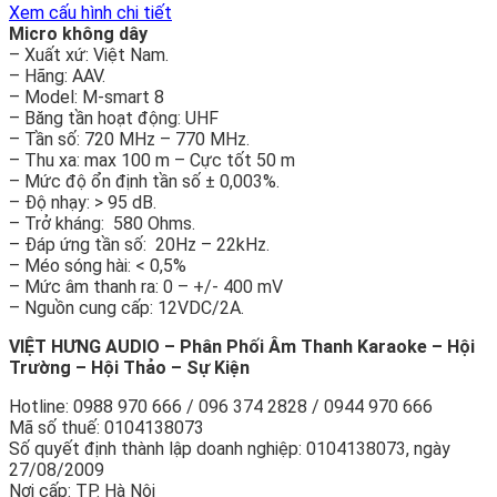
Xem cấu hình chi tiết
Micro không dây
– Xuất xứ: Việt Nam.
– Hãng: AAV.
– Model: M-smart 8
– Băng tần hoạt động: UHF
– Tần số: 720 MHz – 770 MHz.
– Thu xa: max 100 m – Cực tốt 50 m
– Mức độ ổn định tần số ± 0,003%.
– Độ nhạy: > 95 dB.
– Trở kháng: 580 Ohms.
– Đáp ứng tần số: 20Hz – 22kHz.
– Méo sóng hài: < 0,5%
– Mức âm thanh ra: 0 – +/- 400 mV
– Nguồn cung cấp: 12VDC/2A.
VIỆT HƯNG AUDIO – Phân Phối Âm Thanh Karaoke – Hội
Trường – Hội Thảo – Sự Kiện
Hotline: 0988 970 666 / 096 374 2828 / 0944 970 666
Mã số thuế: 0104138073
Số quyết định thành lập doanh nghiệp: 0104138073, ngày
27/08/2009
Nơi cấp: TP. Hà Nội