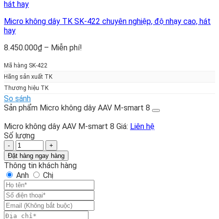
Micro không dây TK SK-422 chuyên nghiệp, độ nhạy cao, hát
hay
Khoảng
8.450.000
₫
–
Miễn phí!
giá:
từ
Mã hàng SK-422
8.450.000₫
Hãng sản xuất TK
đến
Thương hiệu TK
Miễn
So sánh
phí!
Sản phẩm Micro không dây AAV M-smart 8
Micro không dây AAV M-smart 8
Giá:
Liên hệ
Số lượng
Micro
không
Đặt hàng ngay hàng
dây
Thông tin khách hàng
AAV
Anh
Chị
M-
smart
8
số
lượng