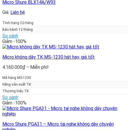
Micro Shure BLX14A/W93
Giá:
Liên hệ
Tình trạng Có hàng
Bảo hành 12 tháng
So sánh
Giảm -100%
Micro không dây TK MS-1230 hát hay, giá tốt
Khoảng
4.160.000
₫
–
Miễn phí!
giá:
từ
Mã hàng MS-1230
4.160.000₫
Hãng sản xuất TK
đến
Thương hiệu TK
Miễn
So sánh
phí!
Giảm -100%
Micro Shure PGA31 – Micro tai nghe không dây chuyên
nghiệp