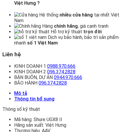
Việt Hưng ?
Hệ thống
nhiều cửa hàng
tại nhất Việt
Nam
Hàng
chính hãng
, giá cạnh tranh
Hỗ trợ kỹ thuật
trọn đời
Dịch vụ bảo hành, bảo trì sản phẩm
nhanh
số 1 Việt Nam
Liên hệ
KINH DOANH 1
0988.970.666
KINH DOANH 2
096.374.2828
BÁN BUÔN, DỰ ÁN
0944.970.666
BẢO HÀNH
096.374.2828
Mô tả
Thông tin bổ sung
Thông số kỹ thuật
Mã hàng:
Shure UGX8 II
Hãng sản xuất:
Việt Hưng
Thương hiệu:
AAV