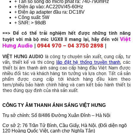
+ Tần số sóng do micro phát ra: 740-790mHz
+ Điện áp vào: AC220V/45-60Hz
+ Điện áp adapter đầu ra: DC18V
+ Công suất: 5W
+ SNR: > 98dB
==> Để có thể trải nghiệm hết được những tính năng
Việt
tuyệt vời mà bộ mic UGX8 II mang lại, hãy đến với
Hưng Audio
|
0944 970 – 04 3750 2898
|
VIỆT HƯNG AUDIO
là công ty chuyên sản xuất, cung cấp, tư
vấn, thiết kế và thi công
lắp đặt hệ thống truyền thanh
, các
thiết bị âm thanh ánh sáng cao cấp hàng đầu Việt Nam được
nhiều đối tác và khách hàng tin tưởng và lựa chọn. Tất cả sản
phẩm được cung cấp tới khách hàng đều kèm theo
tem/phiếu bảo hành chính hãng và cam kết bảo hành thiết bị
theo đúng quy định của nhà sản xuất.
CÔNG TY ÂM THANH ÁNH SÁNG VIỆT HƯNG
Trụ sở chính: Số 8/486 Đường Xuân Đỉnh – Hà Nội
Cơ sở 2: 76 Trần Tử Bình, Cầu Giấy, Hà Nội. (Đối diện ngõ
120 Hoàng Quốc Việt, cạnh chợ Nghĩa Tân)