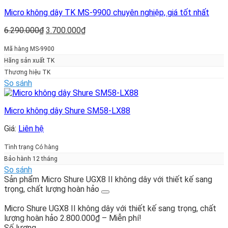
Micro không dây TK MS-9900 chuyên nghiệp, giá tốt nhất
Giá
Giá
6.290.000
₫
3.700.000
₫
gốc
hiện
là:
tại
Mã hàng MS-9900
6.290.000₫.
là:
Hãng sản xuất TK
3.700.000₫.
Thương hiệu TK
So sánh
Micro không dây Shure SM58-LX88
Giá:
Liên hệ
Tình trạng Có hàng
Bảo hành 12 tháng
So sánh
Sản phẩm Micro Shure UGX8 II không dây với thiết kế sang
trọng, chất lượng hoàn hảo
Micro Shure UGX8 II không dây với thiết kế sang trọng, chất
Khoảng
lượng hoàn hảo
2.800.000
₫
–
Miễn phí!
giá:
Số lượng