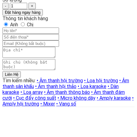
Micro
từ
Shure
2.800.000₫
Đặt hàng ngay hàng
UGX8
đến
Thông tin khách hàng
II
Miễn
Anh
Chị
không
phí!
dây
với
thiết
kế
sang
trọng,
chất
Liên Hệ
lượng
Tìm kiếm nhiều:
• Âm thanh hội trường
• Loa hội trường
• Âm
hoàn
thanh sân khấu
• Âm thanh hội thảo
• Loa karaoke
• Dàn
hảo
karaoke
• Loa array
• Âm thanh thông báo
• Âm thanh đám
số
cưới
• Cục đẩy công suất
• Micro không dây
• Amply karaoke
•
lượng
Amply hội trường
• Mixer
• Vang số