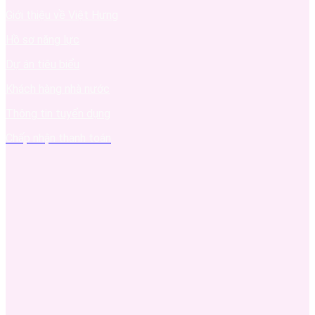
Giới thiệu về Việt Hưng
Hồ sơ năng lực
Dự án tiêu biểu
Khách hàng nhà nước
Thông tin tuyển dụng
Chấp nhận thanh toán