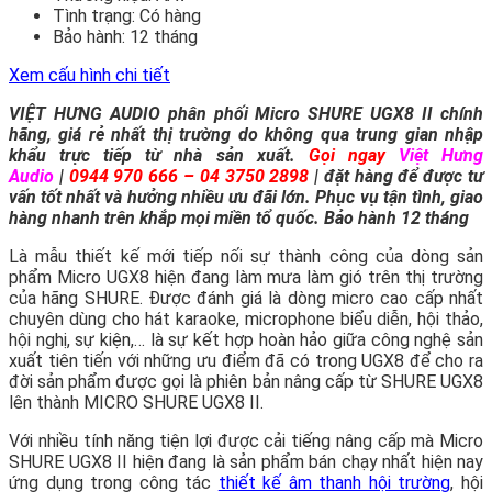
Tình trạng:
Có hàng
Bảo hành:
12 tháng
Xem cấu hình chi tiết
VIỆT HƯNG AUDIO phân phối Micro SHURE UGX8 II chính
hãng, giá rẻ nhất thị trường do không qua trung gian nhập
khẩu trực tiếp từ nhà sản xuất.
Gọi ngay
Việt Hưng
Audio
|
0944 970 666 – 04 3750 2898
|
đặt hàng để được tư
vấn tốt nhất và hưởng nhiều ưu đãi lớn.
Phục vụ tận tình, giao
hàng nhanh trên khắp mọi miền tổ quốc. Bảo hành 12 tháng
Là mẫu thiết kế mới tiếp nối sự thành công của dòng sản
phẩm Micro UGX8 hiện đang làm mưa làm gió trên thị trường
của hãng SHURE. Được đánh giá là dòng micro cao cấp nhất
chuyên dùng cho hát karaoke, microphone biểu diễn, hội thảo,
hội nghị, sự kiện,… là sự kết hợp hoàn hảo giữa công nghệ sản
xuất tiên tiến với những ưu điểm đã có trong UGX8 để cho ra
đời sản phẩm được gọi là phiên bản nâng cấp từ SHURE UGX8
lên thành MICRO SHURE UGX8 II.
Với nhiều tính năng tiện lợi được cải tiếng nâng cấp mà Micro
SHURE UGX8 II hiện đang là sản phẩm bán chạy nhất hiện nay
ứng dụng trong công tác
thiết kế âm thanh hội trường
, hội