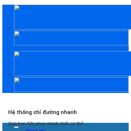
Skip
to
content
Hệ thống chỉ đường nhanh
Giúp bạn đến shop nhanh nhất có thể