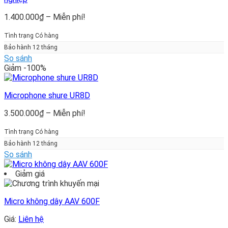
Khoảng
1.400.000
₫
–
Miễn phí!
giá:
từ
Tình trạng Có hàng
1.400.000₫
Bảo hành 12 tháng
đến
So sánh
Miễn
Giảm -100%
phí!
Microphone shure UR8D
Khoảng
3.500.000
₫
–
Miễn phí!
giá:
từ
Tình trạng Có hàng
3.500.000₫
Bảo hành 12 tháng
đến
So sánh
Miễn
phí!
Giảm giá
Micro không dây AAV 600F
Giá:
Liên hệ