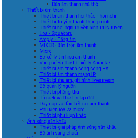
Dàn âm thanh nhà thờ
Thiết bị âm thanh
Thiết bị âm thanh hội thảo - hội nghị
Thiết bị truyền thanh thông minh
Thiết bị hội nghị truyền hình trực tuyến
Loa - Speakers
Amply - Tăng âm
MIXER- Bàn trộn âm thanh
Micro
Bộ xử lý tín hiệu âm thanh
Vang số và thiết bị xử lý Karaoke
Thiết bị âm thanh công cộng PA
Thiết bị âm thanh mạng IP
Thiết bị thu âm, ghi hình livestream
Bộ quản lý nguồn
Thiết bị phòng thu
Tủ rack và thiết bị lắp đặt
Dây cáp và đầu kết nối âm thanh
Phụ kiện loa và micro
Thiết bị phụ kiện khác
Ánh sáng sân khấu
Thiết bị-giải pháp ánh sáng sân khấu
Bộ ánh sáng chuẩn