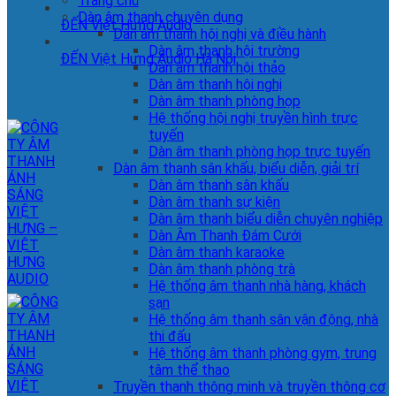
Trang chủ
Dàn âm thanh chuyên dụng
ĐẾN Việt Hưng Audio
Dàn âm thanh hội nghị và điều hành
Dàn âm thanh hội trường
ĐẾN Việt Hưng Audio Hà Nội
Dàn âm thanh hội thảo
Dàn âm thanh hội nghị
Dàn âm thanh phòng họp
Hệ thống hội nghị truyền hình trực
tuyến
Dàn âm thanh phòng họp trực tuyến
Dàn âm thanh sân khấu, biểu diễn, giải trí
Dàn âm thanh sân khấu
Dàn âm thanh sự kiện
Dàn âm thanh biểu diễn chuyên nghiệp
Dàn Âm Thanh Đám Cưới
Dàn âm thanh karaoke
Dàn âm thanh phòng trà
Hệ thống âm thanh nhà hàng, khách
sạn
Hệ thống âm thanh sân vận động, nhà
thi đấu
Hệ thống âm thanh phòng gym, trung
tâm thể thao
Truyền thanh thông minh và truyền thông cơ