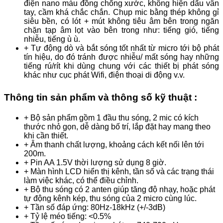
điện nano màu đồng chống xước, không hiện dấu vân
tay, cầm khá chắc chắn. Chụp mic bằng thép không gỉ
siêu bền, có lót + mút không tiêu âm bên trong ngăn
chặn tạp âm lọt vào bên trong như: tiếng gió, tiếng
nhiễu, tiếng ù ù.
+ Tự động dò và bắt sóng tốt nhất từ micro tới bộ phát
tín hiệu, do đó tránh được nhiễu/ mất sóng hay những
tiếng rú/rít khi dùng chung với các thiết bị phát sóng
khác như cục phát Wifi, điện thoại di động v.v.
Thông tin sản phẩm và thông số kỹ thuật :
+ Bộ sản phẩm gồm 1 đầu thu sóng, 2 mic có kích
thước nhỏ gọn, dễ dàng bố trí, lắp đặt hay mang theo
khi cần thiết.
+ Âm thanh chất lượng, khoảng cách kết nối lên tới
200m.
+ Pin AA 1.5V thời lượng sử dụng 8 giờ.
+ Màn hình LCD hiển thị kênh, tần số và các trạng thái
làm việc khác, có thể điều chỉnh.
+ Bộ thu sóng có 2 anten giúp tăng độ nhạy, hoặc phát
tự động kênh kép, thu sóng của 2 micro cùng lúc.
+ Tần số đáp ứng: 80Hz-18kHz (+/-3dB)
+ Tỷ lệ méo tiếng: <0.5%