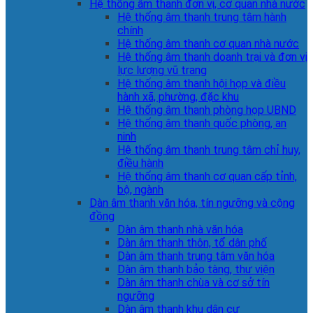
Hệ thống âm thanh đơn vị, cơ quan nhà nước
Hệ thống âm thanh trung tâm hành
chính
Hệ thống âm thanh cơ quan nhà nước
Hệ thống âm thanh doanh trại và đơn vị
lực lượng vũ trang
Hệ thống âm thanh hội họp và điều
hành xã, phường, đặc khu
Hệ thống âm thanh phòng họp UBND
Hệ thống âm thanh quốc phòng, an
ninh
Hệ thống âm thanh trung tâm chỉ huy,
điều hành
Hệ thống âm thanh cơ quan cấp tỉnh,
bộ, ngành
Dàn âm thanh văn hóa, tín ngưỡng và cộng
đồng
Dàn âm thanh nhà văn hóa
Dàn âm thanh thôn, tổ dân phố
Dàn âm thanh trung tâm văn hóa
Dàn âm thanh bảo tàng, thư viện
Dàn âm thanh chùa và cơ sở tín
ngưỡng
Dàn âm thanh khu dân cư