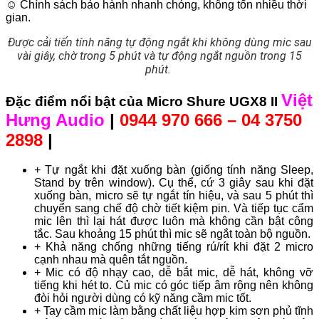
☺ Chính sách bảo hành nhanh chóng, không tốn nhiều thời
gian.
Được cải tiến tính năng tự động ngắt khi không dùng mic sau
vài giây, chờ trong 5 phút và tự động ngắt nguồn trong 15
phút.
Việt
Đặc điểm nổi bật của Micro Shure UGX8 II
Hưng Audio
|
0944 970 666 – 04 3750
2898
|
+ Tự ngắt khi đặt xuống bàn (giống tính năng Sleep,
Stand by trên window). Cụ thể, cứ 3 giây sau khi đặt
xuống bàn, micro sẽ tự ngắt tín hiệu, và sau 5 phút thì
chuyển sang chế độ chờ tiết kiệm pin. Và tiếp tục cẩm
mic lên thì lại hát được luôn mà không cần bật công
tắc. Sau khoảng 15 phút thì mic sẽ ngắt toàn bộ nguồn.
+ Khả năng chống những tiếng rú/rít khi đặt 2 micro
cạnh nhau mà quên tắt nguồn.
+ Mic có độ nhạy cao, dễ bắt mic, dễ hát, không vỡ
tiếng khi hét to. Củ mic có góc tiếp âm rộng nên không
đòi hỏi người dùng có kỹ năng cầm mic tốt.
+ Tay cầm mic làm bằng chất liệu hợp kim sơn phủ tĩnh