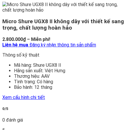
Micro Shure UGX8 II không dây với thiết kế sang
trọng, chất lượng hoàn hảo
Khoảng
2.800.000
₫
–
Miễn phí!
giá:
Liên hệ mua
Đăng ký nhận thông tin sản phẩm
từ
Thông số kỹ thuật
2.800.000₫
đến
Mã hàng:
Shure UGX8 II
Miễn
Hãng sản xuất:
Việt Hưng
phí!
Thương hiệu:
AAV
Tình trạng:
Có hàng
Bảo hành:
12 tháng
Xem cấu hình chi tiết
0/5
0 đánh giá