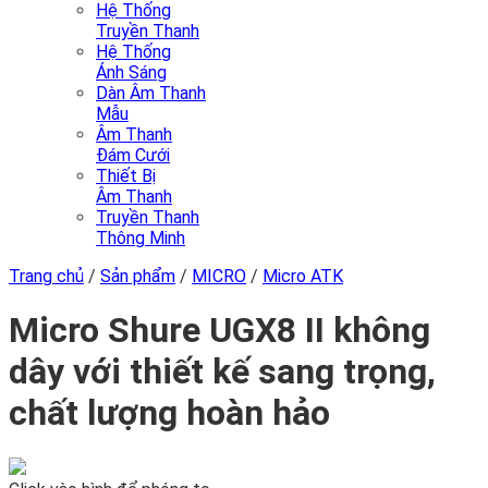
Hệ Thống
Truyền Thanh
Hệ Thống
Ánh Sáng
Dàn Âm Thanh
Mẫu
Âm Thanh
Đám Cưới
Thiết Bị
Âm Thanh
Truyền Thanh
Thông Minh
Trang chủ
/
Sản phẩm
/
MICRO
/
Micro ATK
Micro Shure UGX8 II không
dây với thiết kế sang trọng,
chất lượng hoàn hảo