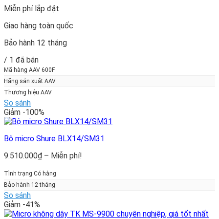
Miễn phí lắp đặt
Giao hàng toàn quốc
Bảo hành 12 tháng
/ 1 đã bán
Mã hàng AAV 600F
Hãng sản xuất AAV
Thương hiệu AAV
So sánh
Giảm -100%
Bộ micro Shure BLX14/SM31
Khoảng
9.510.000
₫
–
Miễn phí!
giá:
từ
Tình trạng Có hàng
9.510.000₫
Bảo hành 12 tháng
đến
So sánh
Miễn
Giảm -41%
phí!