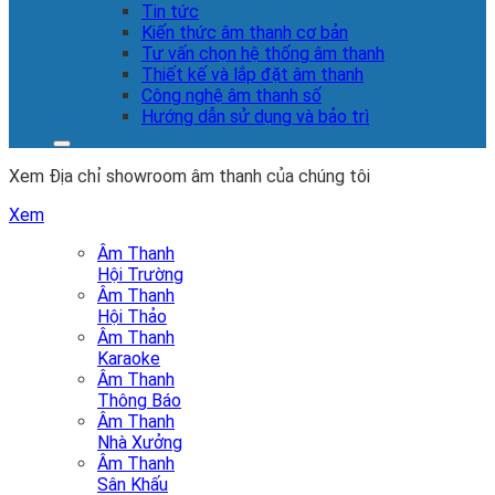
Tin tức
Kiến thức âm thanh cơ bản
Tư vấn chọn hệ thống âm thanh
Thiết kế và lắp đặt âm thanh
Công nghệ âm thanh số
Hướng dẫn sử dụng và bảo trì
Xem Địa chỉ showroom âm thanh của chúng tôi
Xem
Âm Thanh
Hội Trường
Âm Thanh
Hội Thảo
Âm Thanh
Karaoke
Âm Thanh
Thông Báo
Âm Thanh
Nhà Xưởng
Âm Thanh
Sân Khấu