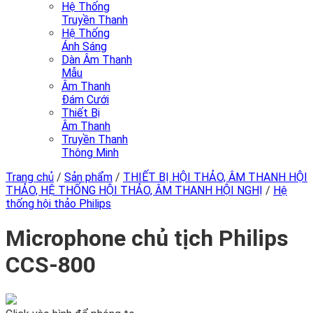
Hệ Thống
Truyền Thanh
Hệ Thống
Ánh Sáng
Dàn Âm Thanh
Mẫu
Âm Thanh
Đám Cưới
Thiết Bị
Âm Thanh
Truyền Thanh
Thông Minh
Trang chủ
/
Sản phẩm
/
THIẾT BỊ HỘI THẢO, ÂM THANH HỘI
THẢO, HỆ THỐNG HỘI THẢO, ÂM THANH HỘI NGHỊ
/
Hệ
thống hội thảo Philips
Microphone chủ tịch Philips
CCS-800