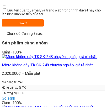
Lưu tên của tôi, email, và trang web trong trình duyệt này cho
lần bình luận kế tiếp của tôi.
Chưa có đánh giá nào.
Sản phẩm cùng nhóm
Giảm -100%
Micro không dây TK SK-248 chuyên nghiệp, giá rẻ nhất
Khoảng
2.020.000
₫
–
Miễn phí!
giá:
từ
Mã hàng SK-248
2.020.000₫
Hãng sản xuất TK
đến
Thương hiệu TK
Miễn
So sánh
phí!
Giảm -100%