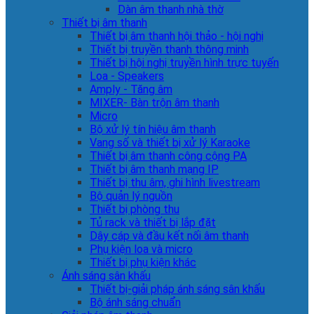
Dàn âm thanh nhà thờ
Thiết bị âm thanh
Thiết bị âm thanh hội thảo - hội nghị
Thiết bị truyền thanh thông minh
Thiết bị hội nghị truyền hình trực tuyến
Loa - Speakers
Amply - Tăng âm
MIXER- Bàn trộn âm thanh
Micro
Bộ xử lý tín hiệu âm thanh
Vang số và thiết bị xử lý Karaoke
Thiết bị âm thanh công cộng PA
Thiết bị âm thanh mạng IP
Thiết bị thu âm, ghi hình livestream
Bộ quản lý nguồn
Thiết bị phòng thu
Tủ rack và thiết bị lắp đặt
Dây cáp và đầu kết nối âm thanh
Phụ kiện loa và micro
Thiết bị phụ kiện khác
Ánh sáng sân khấu
Thiết bị-giải pháp ánh sáng sân khấu
Bộ ánh sáng chuẩn