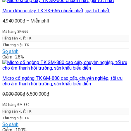
Micro không dây TK SK-666 chuẩn nhất, giá tốt nhất
Khoảng
4.940.000
₫
–
Miễn phí!
giá:
từ
Mã hàng SK-666
4.940.000₫
Hãng sản xuất TK
đến
Thương hiệu TK
Miễn
So sánh
phí!
Giảm -28%
Micro cổ ngỗng TK GM-880 cao cấp, chuyên nghiệp, tối ưu
cho âm thanh hội trường, sân khấu biểu diễn
Giá
Giá
9.000.000
₫
6.500.000
₫
gốc
hiện
là:
tại
Mã hàng GM-880
9.000.000₫.
là:
Hãng sản xuất TK
6.500.000₫.
Thương hiệu TK
So sánh
Giảm -100%