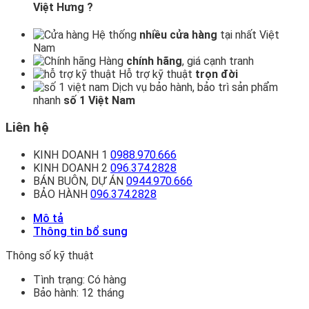
Việt Hưng ?
Hệ thống
nhiều cửa hàng
tại nhất Việt
Nam
Hàng
chính hãng
, giá cạnh tranh
Hỗ trợ kỹ thuật
trọn đời
Dịch vụ bảo hành, bảo trì sản phẩm
nhanh
số 1 Việt Nam
Liên hệ
KINH DOANH 1
0988.970.666
KINH DOANH 2
096.374.2828
BÁN BUÔN, DỰ ÁN
0944.970.666
BẢO HÀNH
096.374.2828
Mô tả
Thông tin bổ sung
Thông số kỹ thuật
Tình trạng:
Có hàng
Bảo hành:
12 tháng