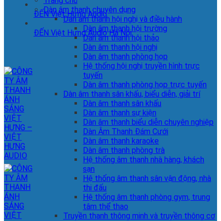
Trang chủ
Dàn âm thanh chuyên dụng
ĐẾN Việt Hưng Audio
Dàn âm thanh hội nghị và điều hành
Dàn âm thanh hội trường
ĐẾN Việt Hưng Audio Hà Nội
Dàn âm thanh hội thảo
Dàn âm thanh hội nghị
Dàn âm thanh phòng họp
Hệ thống hội nghị truyền hình trực
tuyến
Dàn âm thanh phòng họp trực tuyến
Dàn âm thanh sân khấu, biểu diễn, giải trí
Dàn âm thanh sân khấu
Dàn âm thanh sự kiện
Dàn âm thanh biểu diễn chuyên nghiệp
Dàn Âm Thanh Đám Cưới
Dàn âm thanh karaoke
Dàn âm thanh phòng trà
Hệ thống âm thanh nhà hàng, khách
sạn
Hệ thống âm thanh sân vận động, nhà
thi đấu
Hệ thống âm thanh phòng gym, trung
tâm thể thao
Truyền thanh thông minh và truyền thông cơ