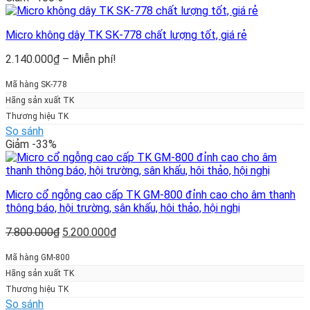
Micro không dây TK SK-778 chất lượng tốt, giá rẻ
Khoảng
2.140.000
₫
–
Miễn phí!
giá:
từ
Mã hàng SK-778
2.140.000₫
Hãng sản xuất TK
đến
Thương hiệu TK
Miễn
So sánh
phí!
Giảm -33%
Micro cổ ngỗng cao cấp TK GM-800 đỉnh cao cho âm thanh
thông báo, hội trường, sân khấu, hôi thảo, hội nghị
Giá
Giá
7.800.000
₫
5.200.000
₫
gốc
hiện
là:
tại
Mã hàng GM-800
7.800.000₫.
là:
Hãng sản xuất TK
5.200.000₫.
Thương hiệu TK
So sánh