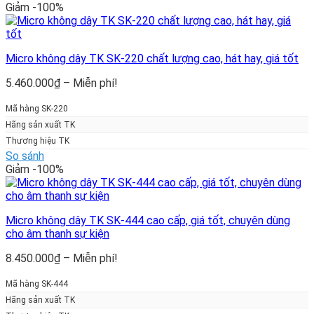
Giảm -100%
Micro không dây TK SK-220 chất lượng cao, hát hay, giá tốt
Khoảng
5.460.000
₫
–
Miễn phí!
giá:
từ
Mã hàng SK-220
5.460.000₫
Hãng sản xuất TK
đến
Thương hiệu TK
Miễn
So sánh
phí!
Giảm -100%
Micro không dây TK SK-444 cao cấp, giá tốt, chuyên dùng
cho âm thanh sự kiện
Khoảng
8.450.000
₫
–
Miễn phí!
giá:
từ
Mã hàng SK-444
8.450.000₫
Hãng sản xuất TK
đến