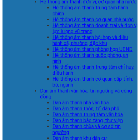
Hệ thống âm thanh đơn vị, cơ quan nhà nước
Hệ thống âm thanh trung tâm hành
chính
Hệ thống âm thanh cơ quan nhà nước
Hệ thống âm thanh doanh trại và đơn vị
lực lượng vũ trang
Hệ thống âm thanh hội họp và điều
hành xã, phường, đặc khu
Hệ thống âm thanh phòng họp UBND
Hệ thống âm thanh quốc phòng, an
ninh
Hệ thống âm thanh trung tâm chỉ huy,
điều hành
Hệ thống âm thanh cơ quan cấp tỉnh,
bộ, ngành
Dàn âm thanh văn hóa, tín ngưỡng và cộng
đồng
Dàn âm thanh nhà văn hóa
Dàn âm thanh thôn, tổ dân phố
Dàn âm thanh trung tâm văn hóa
Dàn âm thanh bảo tàng, thư viện
Dàn âm thanh chùa và cơ sở tín
ngưỡng
Dàn âm thanh khu dân cư