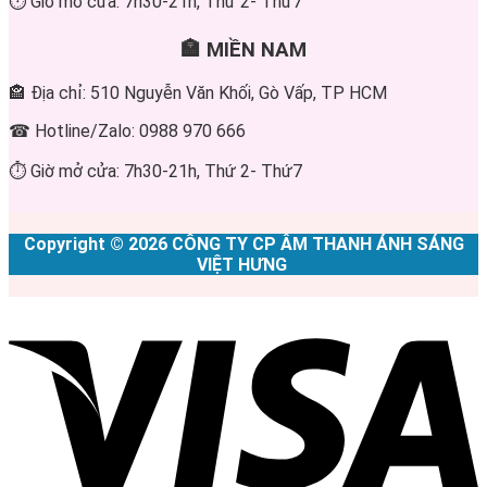
⏱ Giờ mở cửa: 7h30-21h, Thứ 2- Thứ7
🏣 MIỀN NAM
🏤 Địa chỉ: 510 Nguyễn Văn Khối, Gò Vấp, TP HCM
☎ Hotline/Zalo: 0988 970 666
⏱ Giờ mở cửa: 7h30-21h, Thứ 2- Thứ7
Copyright © 2026 CÔNG TY CP ÂM THANH ÁNH SÁNG
VIỆT HƯNG