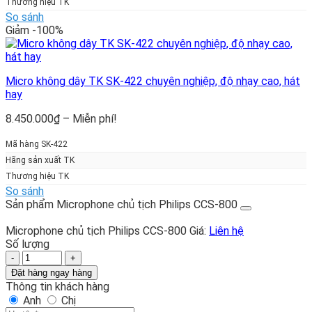
Thương hiệu TK
Miễn
So sánh
phí!
Giảm -100%
Micro không dây TK SK-422 chuyên nghiệp, độ nhạy cao, hát
hay
Khoảng
8.450.000
₫
–
Miễn phí!
giá:
từ
Mã hàng SK-422
8.450.000₫
Hãng sản xuất TK
đến
Thương hiệu TK
Miễn
So sánh
phí!
Sản phẩm Microphone chủ tịch Philips CCS-800
Microphone chủ tịch Philips CCS-800
Giá:
Liên hệ
Số lượng
Microphone
chủ
Đặt hàng ngay hàng
tịch
Thông tin khách hàng
Philips
Anh
Chị
CCS-