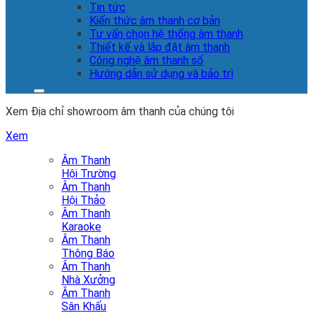
Tin tức
Kiến thức âm thanh cơ bản
Tư vấn chọn hệ thống âm thanh
Thiết kế và lắp đặt âm thanh
Công nghệ âm thanh số
Hướng dẫn sử dụng và bảo trì
Xem Địa chỉ showroom âm thanh của chúng tôi
Xem
Âm Thanh
Hội Trường
Âm Thanh
Hội Thảo
Âm Thanh
Karaoke
Âm Thanh
Thông Báo
Âm Thanh
Nhà Xưởng
Âm Thanh
Sân Khấu