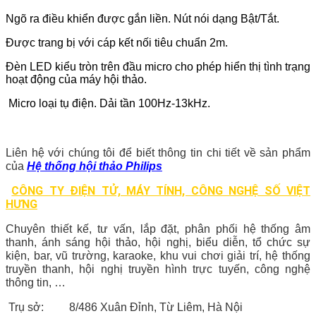
Ngõ ra điều khiển được gắn liền. Nút nói dạng Bật/Tắt.
Được trang bị với cáp kết nối tiêu chuẩn 2m.
Đèn LED kiểu tròn trên đầu micro cho phép hiển thị tình trạng
hoạt động của máy hội thảo.
Micro loại tụ điện. Dải tần 100Hz-13kHz.
Liên hệ với chúng tôi để biết thông tin chi tiết về sản phẩm
của
Hệ thống hội thảo Philips
CÔNG TY ĐIỆN TỬ, MÁY TÍNH, CÔNG NGHỆ SỐ VIỆT
HƯNG
Chuyên thiết kế, tư vấn, lắp đặt, phân phối hệ thống âm
thanh, ánh sáng hội thảo, hội nghị, biểu diễn, tổ chức sự
kiện, bar, vũ trường, karaoke, khu vui chơi giải trí, hệ thống
truyền thanh, hội nghị truyền hình trực tuyến, công nghệ
thông tin, …
Trụ sở: 8/486 Xuân Đỉnh, Từ Liêm, Hà Nội