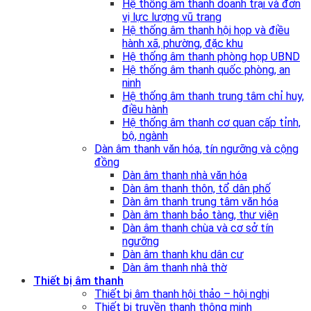
Hệ thống âm thanh doanh trại và đơn
vị lực lượng vũ trang
Hệ thống âm thanh hội họp và điều
hành xã, phường, đặc khu
Hệ thống âm thanh phòng họp UBND
Hệ thống âm thanh quốc phòng, an
ninh
Hệ thống âm thanh trung tâm chỉ huy,
điều hành
Hệ thống âm thanh cơ quan cấp tỉnh,
bộ, ngành
Dàn âm thanh văn hóa, tín ngưỡng và cộng
đồng
Dàn âm thanh nhà văn hóa
Dàn âm thanh thôn, tổ dân phố
Dàn âm thanh trung tâm văn hóa
Dàn âm thanh bảo tàng, thư viện
Dàn âm thanh chùa và cơ sở tín
ngưỡng
Dàn âm thanh khu dân cư
Dàn âm thanh nhà thờ
Thiết bị âm thanh
Thiết bị âm thanh hội thảo – hội nghị
Thiết bị truyền thanh thông minh