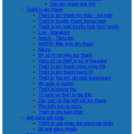
Dàn âm thanh nhà thờ
Thiết bị âm thanh
Thiết bị âm thanh hội thảo - hội nghị
Thiết bị truyền thanh thông minh
Thiết bị hội nghị truyền hình trực tuyến
Loa - Speakers
Amply - Tăng âm
MIXER- Bàn trộn âm thanh
Micro
Bộ xử lý tín hiệu âm thanh
Vang số và thiết bị xử lý Karaoke
Thiết bị âm thanh công cộng PA
Thiết bị âm thanh mạng IP
Thiết bị thu âm, ghi hình livestream
Bộ quản lý nguồn
Thiết bị phòng thu
Tủ rack và thiết bị lắp đặt
Dây cáp và đầu kết nối âm thanh
Phụ kiện loa và micro
Thiết bị phụ kiện khác
Ánh sáng sân khấu
Thiết bị-giải pháp ánh sáng sân khấu
Bộ ánh sáng chuẩn