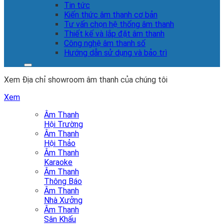
Tin tức
Kiến thức âm thanh cơ bản
Tư vấn chọn hệ thống âm thanh
Thiết kế và lắp đặt âm thanh
Công nghệ âm thanh số
Hướng dẫn sử dụng và bảo trì
Xem Địa chỉ showroom âm thanh của chúng tôi
Xem
Âm Thanh
Hội Trường
Âm Thanh
Hội Thảo
Âm Thanh
Karaoke
Âm Thanh
Thông Báo
Âm Thanh
Nhà Xưởng
Âm Thanh
Sân Khấu