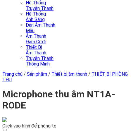
Hệ Thống
Truyền Thanh
Hệ Thống
Ánh Sáng
Dàn Âm Thanh
Mẫu
Âm Thanh
Đám Cưới
Thiết Bị
Âm Thanh
Truyền Thanh
Thông Minh
Trang chủ
/
Sản phẩm
/
Thiết bị âm thanh
/
THIẾT BỊ PHÒNG
THU
Microphone thu âm NT1A-
RODE
Click vào hình để phóng to