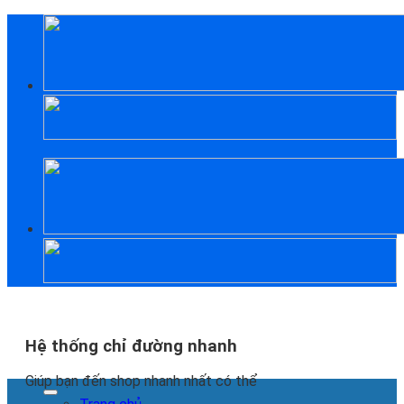
Skip
to
content
Hệ thống chỉ đường nhanh
Giúp bạn đến shop nhanh nhất có thể