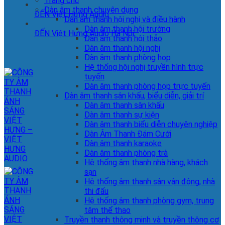
Trang chủ
Dàn âm thanh chuyên dụng
ĐẾN Việt Hưng Audio
Dàn âm thanh hội nghị và điều hành
Dàn âm thanh hội trường
ĐẾN Việt Hưng Audio Hà Nội
Dàn âm thanh hội thảo
Dàn âm thanh hội nghị
Dàn âm thanh phòng họp
Hệ thống hội nghị truyền hình trực
tuyến
Dàn âm thanh phòng họp trực tuyến
Dàn âm thanh sân khấu, biểu diễn, giải trí
Dàn âm thanh sân khấu
Dàn âm thanh sự kiện
Dàn âm thanh biểu diễn chuyên nghiệp
Dàn Âm Thanh Đám Cưới
Dàn âm thanh karaoke
Dàn âm thanh phòng trà
Hệ thống âm thanh nhà hàng, khách
sạn
Hệ thống âm thanh sân vận động, nhà
thi đấu
Hệ thống âm thanh phòng gym, trung
tâm thể thao
Truyền thanh thông minh và truyền thông cơ