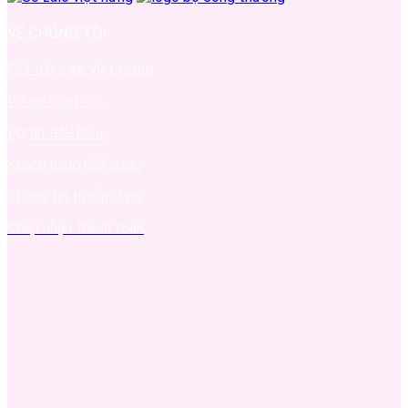
VỀ CHÚNG TÔI
Giới thiệu về Việt Hưng
Hồ sơ năng lực
Dự án tiêu biểu
Khách hàng nhà nước
Thông tin tuyển dụng
Chấp nhận thanh toán