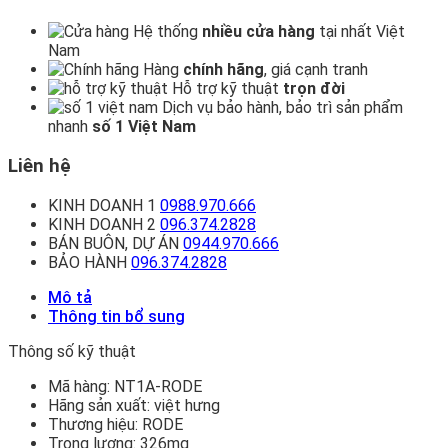
Hệ thống
nhiều cửa hàng
tại nhất Việt
Nam
Hàng
chính hãng
, giá cạnh tranh
Hỗ trợ kỹ thuật
trọn đời
Dịch vụ bảo hành, bảo trì sản phẩm
nhanh
số 1 Việt Nam
Liên hệ
KINH DOANH 1
0988.970.666
KINH DOANH 2
096.374.2828
BÁN BUÔN, DỰ ÁN
0944.970.666
BẢO HÀNH
096.374.2828
Mô tả
Thông tin bổ sung
Thông số kỹ thuật
Mã hàng:
NT1A-RODE
Hãng sản xuất:
việt hưng
Thương hiệu:
RODE
Trọng lượng:
326mg