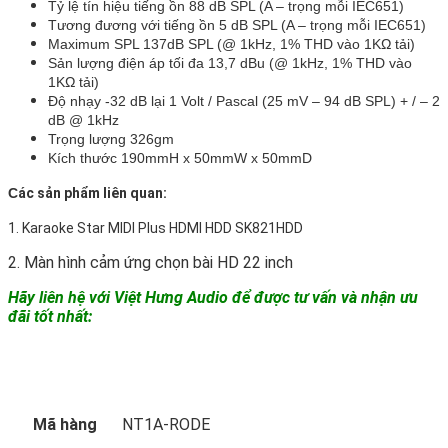
Tỷ lệ tín hiệu tiếng ồn 88 dB SPL (A – trọng mỗi IEC651)
Tương đương với tiếng ồn 5 dB SPL (A – trọng mỗi IEC651)
Maximum SPL 137dB SPL (@ 1kHz, 1% THD vào 1KΩ tải)
Sản lượng điện áp tối đa 13,7 dBu (@ 1kHz, 1% THD vào
1KΩ tải)
Độ nhạy -32 dB lại 1 Volt / Pascal (25 mV – 94 dB SPL) + / – 2
dB @ 1kHz
Trọng lượng 326gm
Kích thước 190mmH x 50mmW x 50mmD
C
ác sản phẩm liên quan:
1. Karaoke Star MIDI Plus HDMI HDD SK821HDD
2. Màn hình cảm ứng chọn bài HD 22 inch
Hãy liên hệ với Việt Hưng Audio để được tư vấn và nhận ưu
đãi tốt nhất:
Mã hàng
NT1A-RODE