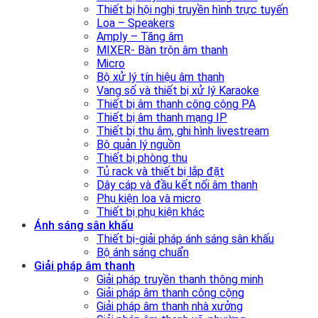
Thiết bị hội nghị truyền hình trực tuyến
Loa – Speakers
Amply – Tăng âm
MIXER- Bàn trộn âm thanh
Micro
Bộ xử lý tín hiệu âm thanh
Vang số và thiết bị xử lý Karaoke
Thiết bị âm thanh công cộng PA
Thiết bị âm thanh mạng IP
Thiết bị thu âm, ghi hình livestream
Bộ quản lý nguồn
Thiết bị phòng thu
Tủ rack và thiết bị lắp đặt
Dây cáp và đầu kết nối âm thanh
Phụ kiện loa và micro
Thiết bị phụ kiện khác
Ánh sáng sân khấu
Thiết bị-giải pháp ánh sáng sân khấu
Bộ ánh sáng chuẩn
Giải pháp âm thanh
Giải pháp truyền thanh thông minh
Giải pháp âm thanh công cộng
Giải pháp âm thanh nhà xưởng