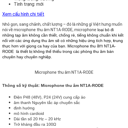
Tình trạng:
mới
Xem cấu hình chi tiết
N
hỏ gọn, sang chảnh, chất lượng – đó là những gì Việt hưng muốn
nói về microphone thu âm NT1A-RODE, microphone
loại bỏ đi
những tạp âm không cần thiết, chống rè, tiếng không chuẩn khi kết
nối với các ứng dụng thu âm sẽ có những hiệu ứng tích hợp,
t
rung
âm
thực hơn với giọng ca hay của bạn. Microphone thu
NT1A-
RODE là thiết bị không thể thiếu trong các phòng thu âm bán
chuyên hay chuyên nghiệp.
Microphone thu âm NT1A-RODE
Thông số kỹ thụât: Microphone thu âm NT1A-RODE
Điện P48 (48V), P24 (24V) cung cấp ảo
âm thanh Nguyên tắc áp chuyển sắc
định hướng
mô hình cardioid
Dải tần số 20 Hz – 20 kHz
Trở kháng đầu ra 100Ω