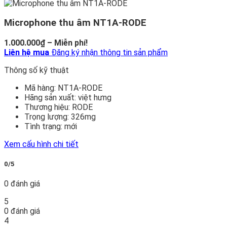
Microphone thu âm NT1A-RODE
Khoảng
1.000.000
₫
–
Miễn phí!
giá:
Liên hệ mua
Đăng ký nhận thông tin sản phẩm
từ
Thông số kỹ thuật
1.000.000₫
đến
Mã hàng:
NT1A-RODE
Miễn
Hãng sản xuất:
việt hưng
phí!
Thương hiệu:
RODE
Trọng lượng:
326mg
Tình trạng:
mới
Xem cấu hình chi tiết
0/5
0 đánh giá
5
0 đánh giá
4