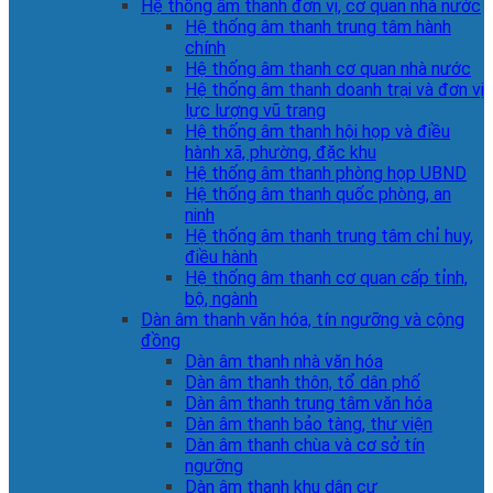
Hệ thống âm thanh đơn vị, cơ quan nhà nước
Hệ thống âm thanh trung tâm hành
chính
Hệ thống âm thanh cơ quan nhà nước
Hệ thống âm thanh doanh trại và đơn vị
lực lượng vũ trang
Hệ thống âm thanh hội họp và điều
hành xã, phường, đặc khu
Hệ thống âm thanh phòng họp UBND
Hệ thống âm thanh quốc phòng, an
ninh
Hệ thống âm thanh trung tâm chỉ huy,
điều hành
Hệ thống âm thanh cơ quan cấp tỉnh,
bộ, ngành
Dàn âm thanh văn hóa, tín ngưỡng và cộng
đồng
Dàn âm thanh nhà văn hóa
Dàn âm thanh thôn, tổ dân phố
Dàn âm thanh trung tâm văn hóa
Dàn âm thanh bảo tàng, thư viện
Dàn âm thanh chùa và cơ sở tín
ngưỡng
Dàn âm thanh khu dân cư